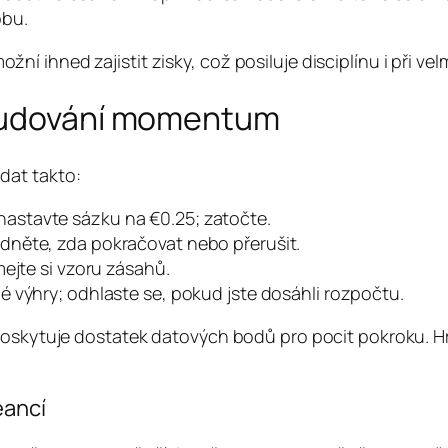
obu.
ihned zajistit zisky, což posiluje disciplínu i při velm
 budování momentum
dat takto:
astavte sázku na €0.25; zatočte.
odněte, zda pokračovat nebo přerušit.
ímejte si vzoru zásahů.
é výhry; odhlaste se, pokud jste dosáhli rozpočtu.
poskytuje dostatek datových bodů pro pocit pokroku. Hr
eancí