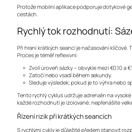
Protože mobilní aplikace podporuje dotykové ge
cestách.
Rychlý tok rozhodnutí: Sáz
Při hraní krátkých seancí je načasování klíčové.
Proces je téměř reflexivní:
Zvolí úroveň sázky – obvykle mezi €0.10 a €1
Zatočí nebo vsadí během sekundy.
Sleduje výsledek; pokud je to výhra nebo 
Tento rychlý cyklus udržuje adrenalin na vysoké
každé rozhodnutí je izolované; nepřenášíte velké
Řízení rizik při krátkých seancích
S rychlými cykly je důležité předem stanovit ro