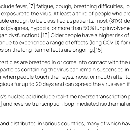
de fever,[7] fatigue, cough, breathing difficulties, los
xposure to the virus. At least a third of people who a
ble enough to be classified as patients, most (81%) d
 (dyspnea, hypoxia, or more than 50% lung involvemen
rgan dysfunction).[13] Older people have a higher risk
inue to experience a range of effects (long COVID) for
s on the long-term effects are ongoing.[15]
rticles are breathed in or come into contact with the 
 particles containing the virus can remain suspended in 
ur when people touch their eyes, nose, or mouth after 
gious for up to 20 days and can spread the virus even 
s’s nucleic acid include real-time reverse transcriptio
9] and reverse transcription loop-mediated isothermal a
nd distributed in various countries, many of which hav