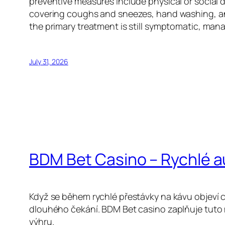
preventive measures include physical or social d
covering coughs and sneezes, hand washing, an
the primary treatment is still symptomatic, man
July 31, 2026
BDM Bet Casino – Rychlé 
Když se během rychlé přestávky na kávu objeví c
dlouhého čekání. BDM Bet casino zaplňuje tuto 
výhru.