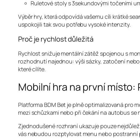
Ruletové stoly s 3sekundovými točeními um
Výběr hry, která odpovídá vašemu cíli krátké seanc
uspokojili tak svou potřebu vysoké intenzity.
Proč je rychlost důležitá
Rychlost snižuje mentální zátěž spojenou s mon
rozhodnutí najednou: výši sázky, zatočení neb
které cílíte.
Mobilní hra na první místo:
Platforma BDM Bet je plně optimalizovaná pro mo
mezi schůzkami nebo při čekání na autobus se 
Zjednodušené rozhraní ukazuje pouze nejdůležitěj
vás nebudou rozptylovat menu nebo postranní 