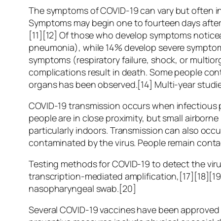
The symptoms of COVID‑19 can vary but often inclu
Symptoms may begin one to fourteen days after e
[11][12] Of those who develop symptoms noticea
pneumonia), while 14% develop severe symptoms
symptoms (respiratory failure, shock, or multio
complications result in death. Some people cont
organs has been observed.[14] Multi-year studie
COVID‑19 transmission occurs when infectious pa
people are in close proximity, but small airborne
particularly indoors. Transmission can also occ
contaminated by the virus. People remain conta
Testing methods for COVID-19 to detect the viru
transcription-mediated amplification,[17][18][1
nasopharyngeal swab.[20]
Several COVID-19 vaccines have been approved a