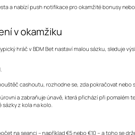
sta a nabízí push notifikace pro okamžité bonusy nebo
ení v okamžiku
 Typický hráč v BDM Bet nastaví malou sázku, sleduje vý
.
spouštěč cashoutu, rozhodne se, zda pokračovat nebo s
 úrovni a zabraňuje únavě, která přichází při pomalém t
 sázky z kola na kolo.
zpočet na seanci – například €5 nebo €10 – a toho se dr