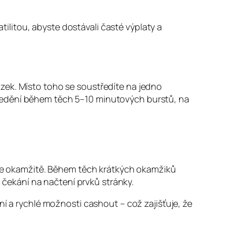
atilitou, abyste dostávali časté výplaty a
zek. Místo toho se soustředíte na jedno
ředění během těch 5–10 minutových burstů, na
ačte okamžitě. Během těch krátkých okamžiků
čekání na načtení prvků stránky.
ní a rychlé možnosti cashout – což zajišťuje, že