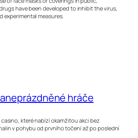
se of face masks or coverings in public,
ugs have been developed to inhibit the virus,
and experimental measures.
 zaneprázdněné hráče
 casino, které nabízí okamžitou akci bez
nalin v pohybu od prvního točení až po poslední