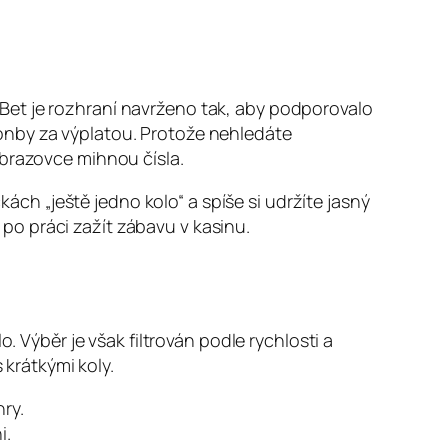
Bet je rozhraní navrženo tak, aby podporovalo
onby za výplatou. Protože nehledáte
obrazovce mihnou čísla.
h „ještě jedno kolo“ a spíše si udržíte jasný
o po práci zažít zábavu v kasinu.
. Výběr je však filtrován podle rychlosti a
 krátkými koly.
ry.
i.