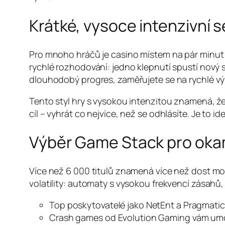
Krátké, vysoce intenzivní 
Pro mnoho hráčů je casino místem na pár minut 
rychlé rozhodování: jedno klepnutí spustí nový
dlouhodobý progres, zaměřujete se na rychlé výh
Tento styl hry s vysokou intenzitou znamená, ž
cíl – vyhrát co nejvíce, než se odhlásíte. Je to i
Výběr Game Stack pro okam
Více než 6 000 titulů znamená více než dost možno
volatility: automaty s vysokou frekvencí zásahů, 
Top poskytovatelé jako NetEnt a Pragmatic P
Crash games od Evolution Gaming vám umožní