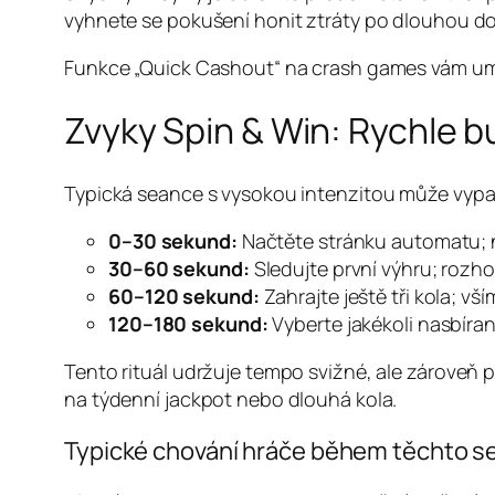
vyhnete se pokušení honit ztráty po dlouhou d
Funkce „Quick Cashout“ na crash games vám umožní 
Zvyky Spin & Win: Rychle
Typická seance s vysokou intenzitou může vypa
0–30 sekund:
Načtěte stránku automatu; n
30–60 sekund:
Sledujte první výhru; rozh
60–120 sekund:
Zahrajte ještě tři kola; vš
120–180 sekund:
Vyberte jakékoli nasbíran
Tento rituál udržuje tempo svižné, ale zároveň 
na týdenní jackpot nebo dlouhá kola.
Typické chování hráče během těchto s