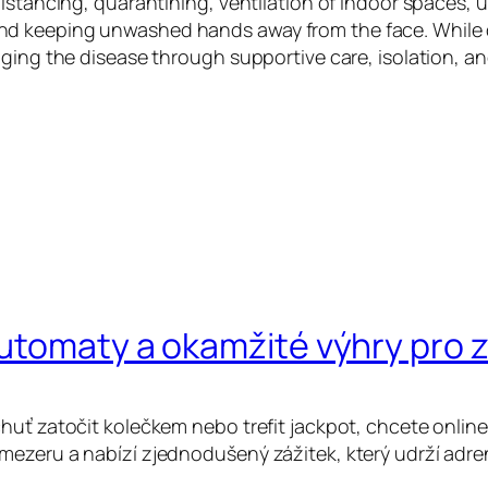
istancing, quarantining, ventilation of indoor spaces, u
d keeping unwashed hands away from the face. While dr
aging the disease through supportive care, isolation, 
automaty a okamžité výhry pro
huť zatočit kolečkem nebo trefit jackpot, chcete online
mezeru a nabízí zjednodušený zážitek, který udrží adre