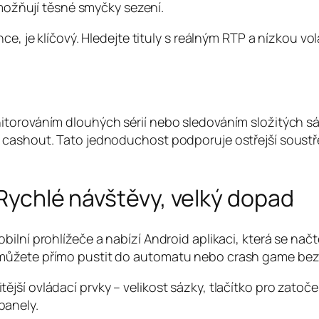
ožňují těsné smyčky sezení.
e, je klíčový. Hledejte tituly s reálným RTP a nízkou vol
itorováním dlouhých sérií nebo sledováním složitých sá
o cashout. Tato jednoduchost podporuje ostřejší soust
 Rychlé návštěvy, velký dopad
bilní prohlížeče a nabízí Android aplikaci, která se n
můžete přímo pustit do automatu nebo crash game bez 
ší ovládací prvky – velikost sázky, tlačítko pro zatoče
panely.