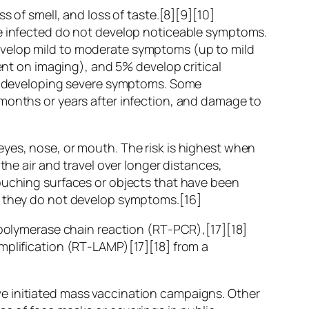
s of smell, and loss of taste.[8][9][10]
re infected do not develop noticeable symptoms.
evelop mild to moderate symptoms (up to mild
t on imaging), and 5% develop critical
 of developing severe symptoms. Some
 months or years after infection, and damage to
eyes, nose, or mouth. The risk is highest when
the air and travel over longer distances,
touching surfaces or objects that have been
if they do not develop symptoms.[16]
n polymerase chain reaction (RT‑PCR),[17][18]
mplification (RT‑LAMP)[17][18] from a
e initiated mass vaccination campaigns. Other