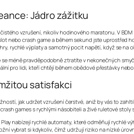
seance: Jádro zážitku
čistého vzrušení, nikoliv hodinového maratonu. V BDM 
 slot nebo crash game a během sekund jste uprostřed h
ry, rychlé výplaty a samotný pocit napětí, když se na 
e se méně pravděpodobně ztratíte v nekonečných smyčkác
deální pro lidi, kteří chtějí během obědové přestávky neb
žitou satisfakci
stí, jak udržet vzrušení čerstvé, aniž by vás to zahltilo
crash games s rychlými násobiteli a živé ruletové stoly s
lay nabízejí rychlé automaty, které odměňují rychlé výh
 vybrat si kdykoliv, čímž udržují riziko na nízké úrovn