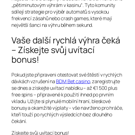
„pětiminutovým výhrám v kasinu“. Tyto komunity
sdílejí strategie pro výběr automatů s vysokou
frekvencí zásahů nebo crash games, které mají
největší šanci na výhru během sekund.
Vaše další rychlá výhra čeká
– Získejte svůj uvítací
bonus!
Pokud jste připraveni otestovat své štěstí v rychlých
dávkách vzrušení na
BDM Bet casino
, zaregistrujte
se dnes a získejte uvítací nabídku – až €1 500 plus
free spins – připravené k použití ihned po prvním
vkladu. Užijte si plynulé mobilní hraní, bleskové
bonusy a okamžité výplaty – vše navrženo pro hráče,
kteří touží po rychlých výsledcích bez dlouhého
čekání.
Získejte svůj uvítací bonus!