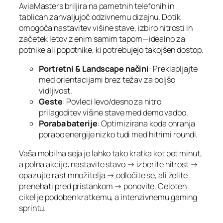
AviaMasters briljira na pametnih telefonih in
tablicah zahvaljujoč odzivnemu dizajnu. Dotik
omogoča nastavitev višine stave, izbiro hitrosti in
začetek letov z enim samim tapom—idealno za
potnike ali popotnike, ki potrebujejo takojšen dostop.
Portretni & Landscape načini
: Preklapljajte
med orientacijami brez težav za boljšo
vidljivost.
Geste
: Povleci levo/desno za hitro
prilagoditev višine stave med demo vadbo.
Poraba baterije
: Optimizirana koda ohranja
porabo energije nizko tudi med hitrimi roundi.
Vaša mobilna seja je lahko tako kratka kot pet minut,
a polna akcije: nastavite stavo → izberite hitrost →
opazujte rast množitelja → odločite se, ali želite
prenehati pred pristankom → ponovite. Celoten
cikel je podoben kratkemu, a intenzivnemu gaming
sprintu.