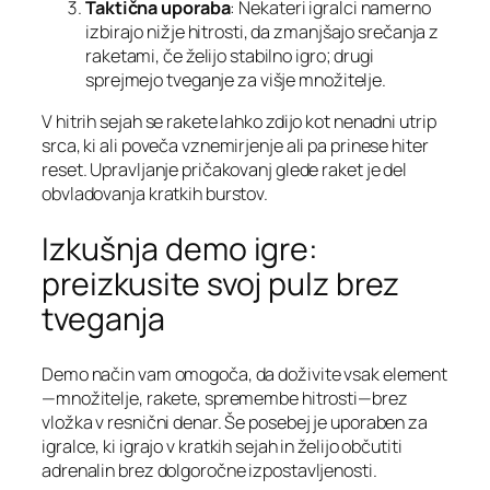
Taktična uporaba
: Nekateri igralci namerno
izbirajo nižje hitrosti, da zmanjšajo srečanja z
raketami, če želijo stabilno igro; drugi
sprejmejo tveganje za višje množitelje.
V hitrih sejah se rakete lahko zdijo kot nenadni utrip
srca, ki ali poveča vznemirjenje ali pa prinese hiter
reset. Upravljanje pričakovanj glede raket je del
obvladovanja kratkih burstov.
Izkušnja demo igre:
preizkusite svoj pulz brez
tveganja
Demo način vam omogoča, da doživite vsak element
—množitelje, rakete, spremembe hitrosti—brez
vložka v resnični denar. Še posebej je uporaben za
igralce, ki igrajo v kratkih sejah in želijo občutiti
adrenalin brez dolgoročne izpostavljenosti.