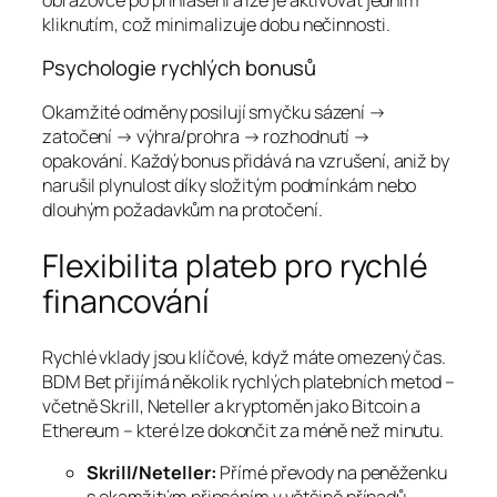
kliknutím, což minimalizuje dobu nečinnosti.
Psychologie rychlých bonusů
Okamžité odměny posilují smyčku sázení →
zatočení → výhra/prohra → rozhodnutí →
opakování. Každý bonus přidává na vzrušení, aniž by
narušil plynulost díky složitým podmínkám nebo
dlouhým požadavkům na protočení.
Flexibilita plateb pro rychlé
financování
Rychlé vklady jsou klíčové, když máte omezený čas.
BDM Bet přijímá několik rychlých platebních metod –
včetně Skrill, Neteller a kryptoměn jako Bitcoin a
Ethereum – které lze dokončit za méně než minutu.
Skrill/Neteller:
Přímé převody na peněženku