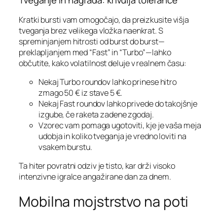
Tveganje in nagrada: krivulja tolerance
Kratki bursti vam omogočajo, da preizkusite višja
tveganja brez velikega vložka naenkrat. S
spreminjanjem hitrosti od burst do burst—
preklapljanjem med “Fast” in “Turbo”—lahko
občutite, kako volatilnost deluje v realnem času:
Nekaj Turbo roundov lahko prinese hitro
zmago 50 € iz stave 5 €.
Nekaj Fast roundov lahko privede do takojšnje
izgube, če raketa zadene zgodaj.
Vzorec vam pomaga ugotoviti, kje je vaša meja
udobja in koliko tveganja je vredno loviti na
vsakem burstu.
Ta hiter povratni odziv je tisto, kar drži visoko
intenzivne igralce angažirane dan za dnem.
Mobilna mojstrstvo na poti