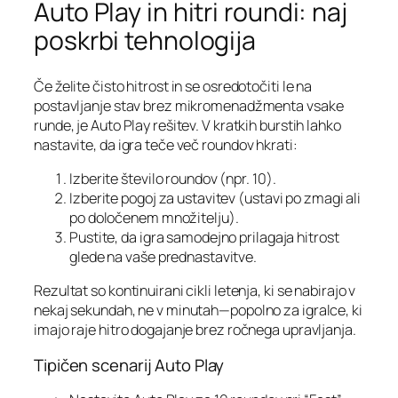
Auto Play in hitri roundi: naj
poskrbi tehnologija
Če želite čisto hitrost in se osredotočiti le na
postavljanje stav brez mikromenadžmenta vsake
runde, je Auto Play rešitev. V kratkih burstih lahko
nastavite, da igra teče več roundov hkrati:
Izberite število roundov (npr. 10).
Izberite pogoj za ustavitev (ustavi po zmagi ali
po določenem množitelju).
Pustite, da igra samodejno prilagaja hitrost
glede na vaše prednastavitve.
Rezultat so kontinuirani cikli letenja, ki se nabirajo v
nekaj sekundah, ne v minutah—popolno za igralce, ki
imajo raje hitro dogajanje brez ročnega upravljanja.
Tipičen scenarij Auto Play