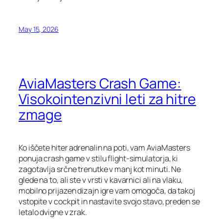
May 15, 2026
AviaMasters Crash Game:
Visokointenzivni leti za hitre
zmage
Ko iščete hiter adrenalin na poti, vam AviaMasters
ponuja crash game v stilu flight‑simulatorja, ki
zagotavlja srčne trenutke v manj kot minuti. Ne
glede na to, ali ste v vrsti v kavarnici ali na vlaku,
mobilno prijazen dizajn igre vam omogoča, da takoj
vstopite v cockpit in nastavite svojo stavo, preden se
letalo dvigne v zrak.