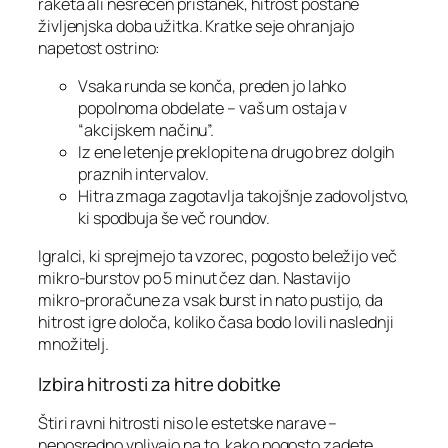
raketa ali nesrečen pristanek, hitrost postane
življenjska doba užitka. Kratke seje ohranjajo
napetost ostrino:
Vsaka runda se konča, preden jo lahko
popolnoma obdelate – vaš um ostaja v
“akcijskem načinu”.
Iz ene letenje preklopite na drugo brez dolgih
praznih intervalov.
Hitra zmaga zagotavlja takojšnje zadovoljstvo,
ki spodbuja še več roundov.
Igralci, ki sprejmejo ta vzorec, pogosto beležijo več
mikro‑burstov po 5 minut čez dan. Nastavijo
mikro‑proračune za vsak burst in nato pustijo, da
hitrost igre določa, koliko časa bodo lovili naslednji
množitelj.
Izbira hitrosti za hitre dobitke
Štiri ravni hitrosti niso le estetske narave –
neposredno vplivajo na to, kako pogosto zadete