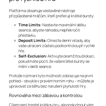
Platforma obsahuje vestavěné nástroje
přizpůsobené hráčům, kteří preferují krátké bursty:
Time Limits:
Nastavte maximální délku
seance, abyste náhodou nepřekročili
přestávku.
Deposit Limits:
Omezte denní vklady, aby
vaše utrácení zůstalo pod kontrolou při rychlé
hře.
Self‑Exclusion:
Aktivujte okamžitou blokaci,
pokud máte pocit, že vaše krátké bursty se
mění v delší seance.
Protože rozhraní tyto možnosti zobrazuje na první
pohled – obvykle v pravém horním rohu – můžete je
upravovat za běhu bez narušení plynulosti hry.
Rovnováha mezi zábavou a kontrolou
Cílem není trestat krátkou hru, ale poskytnout vám