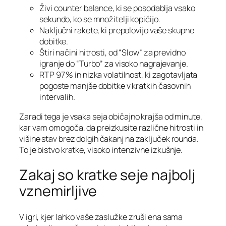
Živi counter balance, ki se posodablja vsako
sekundo, ko se množitelji kopičijo.
Naključni rakete, ki prepolovijo vaše skupne
dobitke.
Štiri načini hitrosti, od “Slow” za previdno
igranje do “Turbo” za visoko nagrajevanje.
RTP 97 % in nizka volatilnost, ki zagotavljata
pogoste manjše dobitke v kratkih časovnih
intervalih.
Zaradi tega je vsaka seja običajno krajša od minute,
kar vam omogoča, da preizkusite različne hitrosti in
višine stav brez dolgih čakanj na zaključek rounda.
To je bistvo kratke, visoko intenzivne izkušnje.
Zakaj so kratke seje najbolj
vznemirljive
V igri, kjer lahko vaše zaslužke zruši ena sama