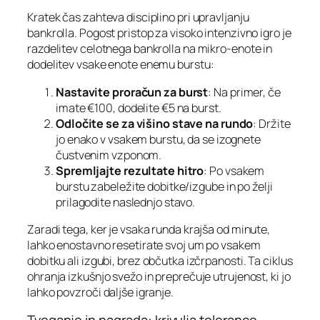
Kratek čas zahteva disciplino pri upravljanju
bankrolla. Pogost pristop za visoko intenzivno igro je
razdelitev celotnega bankrolla na mikro‑enote in
dodelitev vsake enote enemu burstu:
Nastavite proračun za burst
: Na primer, če
imate €100, dodelite €5 na burst.
Odločite se za višino stave na rundo
: Držite
jo enako v vsakem burstu, da se izognete
čustvenim vzponom.
Spremljajte rezultate hitro
: Po vsakem
burstu zabeležite dobitke/izgube in po želji
prilagodite naslednjo stavo.
Zaradi tega, ker je vsaka runda krajša od minute,
lahko enostavno resetirate svoj um po vsakem
dobitku ali izgubi, brez občutka izčrpanosti. Ta ciklus
ohranja izkušnjo svežo in preprečuje utrujenost, ki jo
lahko povzroči daljše igranje.