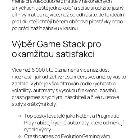
méně pravděpodobně ztratíte v nekonečných
smyčkách „ještě jedno kolo“ a spíše si udržíte jasný
cíl – vyhrát co nejvíce, než se odhlásíte. Je to ideální
pro lidi, kteří chtějí během obědové přestávky nebo
po práci zažít zábavu v kasinu.
Výběr Game Stack pro
okamžitou satisfakci
Více než 6 000 titulů znamená více než dost
možností, jak udržet vzrušení čerstvé, aniž by vás to
zahltilo. Výběr je však filtrován podle rychlosti a
volatility: automaty s vysokou frekvencí zásahů,
crash games s rychlými násobiteli a živé ruletové
stoly s krátkými koly.
Top poskytovatelé jako NetEnt a Pragmatic
Play nabízejí rychlé automaty, které odměňují
rychlé výhry.
Crash games od Evolution Gaming vám