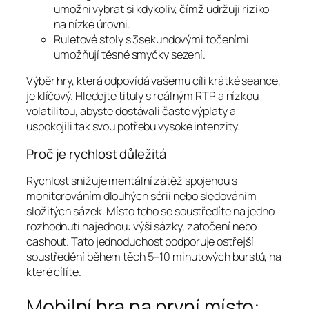
umožní vybrat si kdykoliv, čímž udržují riziko
na nízké úrovni.
Ruletové stoly s 3sekundovými točeními
umožňují těsné smyčky sezení.
Výběr hry, která odpovídá vašemu cíli krátké seance,
je klíčový. Hledejte tituly s reálným RTP a nízkou
volatilitou, abyste dostávali časté výplaty a
uspokojili tak svou potřebu vysoké intenzity.
Proč je rychlost důležitá
Rychlost snižuje mentální zátěž spojenou s
monitorováním dlouhých sérií nebo sledováním
složitých sázek. Místo toho se soustředíte na jedno
rozhodnutí najednou: výši sázky, zatočení nebo
cashout. Tato jednoduchost podporuje ostřejší
soustředění během těch 5–10 minutových burstů, na
které cílíte.
Mobilní hra na první místo: