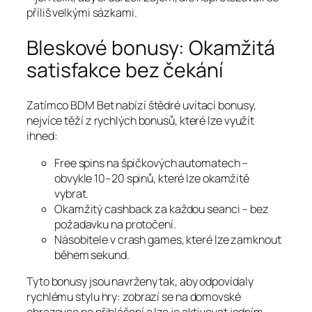
příliš velkými sázkami.
Bleskové bonusy: Okamžitá
satisfakce bez čekání
Zatímco BDM Bet nabízí štědré uvítací bonusy,
nejvíce těží z rychlých bonusů, které lze využít
ihned:
Free spins na špičkových automatech –
obvykle 10–20 spinů, které lze okamžitě
vybrat.
Okamžitý cashback za každou seanci – bez
požadavku na protočení.
Násobitele v crash games, které lze zamknout
během sekund.
Tyto bonusy jsou navrženy tak, aby odpovídaly
rychlému stylu hry: zobrazí se na domovské
obrazovce po přihlášení a lze je aktivovat jedním