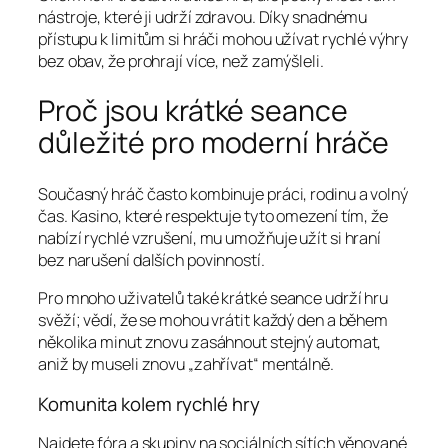
nástroje, které ji udrží zdravou. Díky snadnému
přístupu k limitům si hráči mohou užívat rychlé výhry
bez obav, že prohrají více, než zamýšleli.
Proč jsou krátké seance
důležité pro moderní hráče
Současný hráč často kombinuje práci, rodinu a volný
čas. Kasino, které respektuje tyto omezení tím, že
nabízí rychlé vzrušení, mu umožňuje užít si hraní
bez narušení dalších povinností.
Pro mnoho uživatelů také krátké seance udrží hru
svěží; vědí, že se mohou vrátit každý den a během
několika minut znovu zasáhnout stejný automat,
aniž by museli znovu „zahřívat“ mentálně.
Komunita kolem rychlé hry
Najdete fóra a skupiny na sociálních sítích věnované