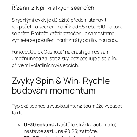
Řízení rizik při krátkých seancích
S rychlými cykly je důležité předem stanovit
rozpočet na seanci – například €5 nebo €10 – a toho
se držet. Protože každé zatočení je samostatné,
vyhnete se pokušení honit ztráty po dlouhou dobu.
Funkce „Quick Cashout“ na crash games vám
umožní ihned zajistit zisky, což posiluje disciplínu i
při velmi volatilních výsledcích.
Zvyky Spin & Win: Rychle
budování momentum
Typická seance s vysokou intenzitou může vypadat
takto:
0–30 sekund:
Načtěte stránku automatu;
nastavte sázku na €0.25; zatočte.