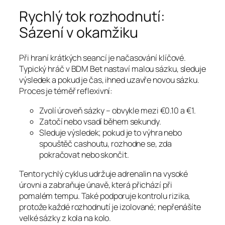
Rychlý tok rozhodnutí:
Sázení v okamžiku
Při hraní krátkých seancí je načasování klíčové.
Typický hráč v BDM Bet nastaví malou sázku, sleduje
výsledek a pokud je čas, ihned uzavře novou sázku.
Proces je téměř reflexivní:
Zvolí úroveň sázky – obvykle mezi €0.10 a €1.
Zatočí nebo vsadí během sekundy.
Sleduje výsledek; pokud je to výhra nebo
spouštěč cashoutu, rozhodne se, zda
pokračovat nebo skončit.
Tento rychlý cyklus udržuje adrenalin na vysoké
úrovni a zabraňuje únavě, která přichází při
pomalém tempu. Také podporuje kontrolu rizika,
protože každé rozhodnutí je izolované; nepřenášíte
velké sázky z kola na kolo.