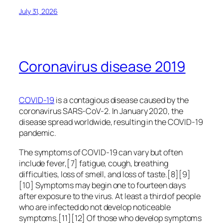
July 31, 2026
Coronavirus disease 2019
COVID-19
is a contagious disease caused by the
coronavirus SARS-CoV-2. In January 2020, the
disease spread worldwide, resulting in the COVID-19
pandemic.
The symptoms of COVID‑19 can vary but often
include fever,[7] fatigue, cough, breathing
difficulties, loss of smell, and loss of taste.[8][9]
[10] Symptoms may begin one to fourteen days
after exposure to the virus. At least a third of people
who are infected do not develop noticeable
symptoms.[11][12] Of those who develop symptoms