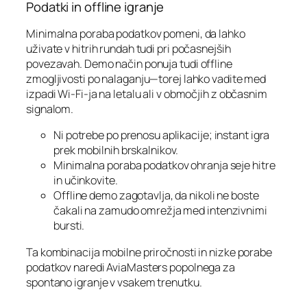
Podatki in offline igranje
Minimalna poraba podatkov pomeni, da lahko
uživate v hitrih rundah tudi pri počasnejših
povezavah. Demo način ponuja tudi offline
zmogljivosti po nalaganju—torej lahko vadite med
izpadi Wi‑Fi-ja na letalu ali v območjih z občasnim
signalom.
Ni potrebe po prenosu aplikacije; instant igra
prek mobilnih brskalnikov.
Minimalna poraba podatkov ohranja seje hitre
in učinkovite.
Offline demo zagotavlja, da nikoli ne boste
čakali na zamudo omrežja med intenzivnimi
bursti.
Ta kombinacija mobilne priročnosti in nizke porabe
podatkov naredi AviaMasters popolnega za
spontano igranje v vsakem trenutku.