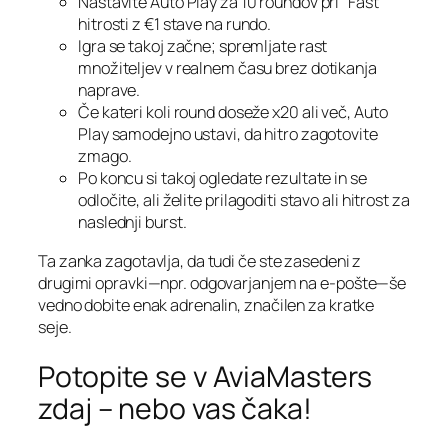
Nastavite Auto Play za 10 roundov pri “Fast”
hitrosti z €1 stave na rundo.
Igra se takoj začne; spremljate rast
množiteljev v realnem času brez dotikanja
naprave.
Če kateri koli round doseže x20 ali več, Auto
Play samodejno ustavi, da hitro zagotovite
zmago.
Po koncu si takoj ogledate rezultate in se
odločite, ali želite prilagoditi stavo ali hitrost za
naslednji burst.
Ta zanka zagotavlja, da tudi če ste zasedeni z
drugimi opravki—npr. odgovarjanjem na e‑pošte—še
vedno dobite enak adrenalin, značilen za kratke
seje.
Potopite se v AviaMasters
zdaj – nebo vas čaka!