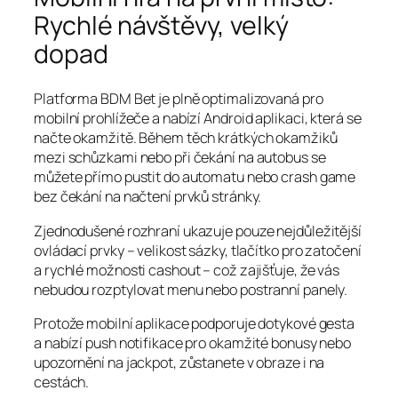
Rychlé návštěvy, velký
dopad
Platforma BDM Bet je plně optimalizovaná pro
mobilní prohlížeče a nabízí Android aplikaci, která se
načte okamžitě. Během těch krátkých okamžiků
mezi schůzkami nebo při čekání na autobus se
můžete přímo pustit do automatu nebo crash game
bez čekání na načtení prvků stránky.
Zjednodušené rozhraní ukazuje pouze nejdůležitější
ovládací prvky – velikost sázky, tlačítko pro zatočení
a rychlé možnosti cashout – což zajišťuje, že vás
nebudou rozptylovat menu nebo postranní panely.
Protože mobilní aplikace podporuje dotykové gesta
a nabízí push notifikace pro okamžité bonusy nebo
upozornění na jackpot, zůstanete v obraze i na
cestách.