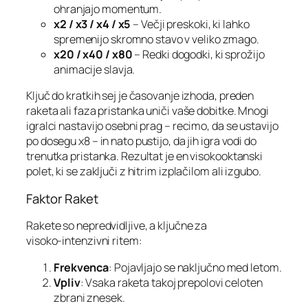
ohranjajo momentum.
x2 / x3 / x4 / x5
– Večji preskoki, ki lahko
spremenijo skromno stavo v veliko zmago.
x20 / x40 / x80
– Redki dogodki, ki sprožijo
animacije slavja.
Ključ do kratkih sej je časovanje izhoda, preden
raketa ali faza pristanka uniči vaše dobitke. Mnogi
igralci nastavijo osebni prag – recimo, da se ustavijo
po dosegu x8 – in nato pustijo, da jih igra vodi do
trenutka pristanka. Rezultat je en visokooktanski
polet, ki se zaključi z hitrim izplačilom ali izgubo.
Faktor Raket
Rakete so nepredvidljive, a ključne za
visoko‑intenzivni ritem:
Frekvenca
: Pojavljajo se naključno med letom.
Vpliv
: Vsaka raketa takoj prepolovi celoten
zbrani znesek.