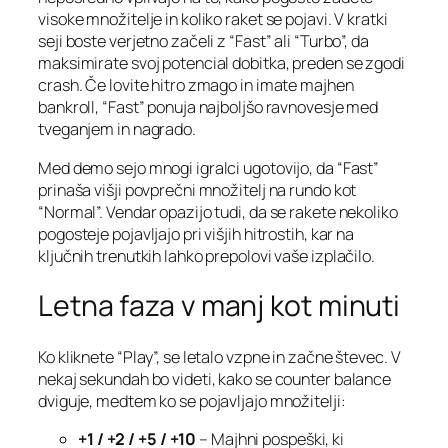
visoke množitelje in koliko raket se pojavi. V kratki
seji boste verjetno začeli z “Fast” ali “Turbo”, da
maksimirate svoj potencial dobitka, preden se zgodi
crash. Če lovite hitro zmago in imate majhen
bankroll, “Fast” ponuja najboljšo ravnovesje med
tveganjem in nagrado.
Med demo sejo mnogi igralci ugotovijo, da “Fast”
prinaša višji povprečni množitelj na rundo kot
“Normal”. Vendar opazijo tudi, da se rakete nekoliko
pogosteje pojavljajo pri višjih hitrostih, kar na
ključnih trenutkih lahko prepolovi vaše izplačilo.
Letna faza v manj kot minuti
Ko kliknete “Play”, se letalo vzpne in začne števec. V
nekaj sekundah bo videti, kako se counter balance
dviguje, medtem ko se pojavljajo množitelji:
+1 / +2 / +5 / +10
– Majhni pospeški, ki