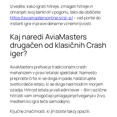
Izvedite, kako igrati hitreje, zmagati hitreje in
ohranjati svoj bankroll v pogonu, tako da obiščete
https://aviamastersonline.si/sl-si/
– vaš portal do
instant igre in prave denarne vznemirljivosti.
Kaj naredi AviaMasters
drugačen od klasičnih Crash
iger?
AviaMasters pretvarja tradicionalni crash
mehanizem v pravi letalski spektakel. Namesto
preproste črte, ki se dviga in pade, nadzorujete
svetlo rdeče letalo, ki se dviga nad modrim morjem
ozadja. Hitrost letala je vaš edini lever – štiri različne
hitrosti vam omogočajo prilagajanje tveganja v živo,
medtem ko igra teče samodejno.
Ključne značilnosti, ki jih boste takoj opazili: