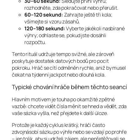
30–60 sekund:
Sledujte první výhru;
rozhodněte, zda pokračovat nebo přerušit.
60–120 sekund:
Zahrajte ještě tři kola;
všímejte si vzoru zásahů.
120–180 sekund:
Vyberte jakékoli nasbírané
výhry; odhlaste se, pokud jste dosáhli
rozpočtu.
Tento rituál udržuje tempo svižné, ale zároveň
poskytuje dostatek datových bodů pro pocit
pokroku. Hráč se cítí odměněn rychle, aniž by musel
čekat na týdenní jackpot nebo dlouhá kola.
Typické chování hráče během těchto seancí
Hlavním motivem je touha po okamžité zpětné
vazbě: chcete vidět čísla měnit se hned a vědět, zda
vaše sázka vyšla, než přejdete k další úloze.
Protože je každý cyklus krátký, hráči často
zdvojnásobí sázku po výhře nebo se vzdají po prohře
– jen tolik, aby si udrželi zájem, ale nepřetěžovali se