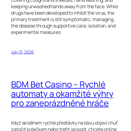
covering coughs and sneezes, hand washing, and
keeping unwashed hands away from the face. While
drugs have been developed to inhibit the virus, the
primary treatment is still symptomatic, managing
the disease through supportive care, isolation, and
experimental measures.
July 31, 2026
BDM Bet Casino – Rychlé
automaty a okamžité výhry
pro zaneprázdněné hráče
Když se během rychlé přestávky na kávu objeví chuť
zatočit kolečkem nebo trefit jackpot, chcete online