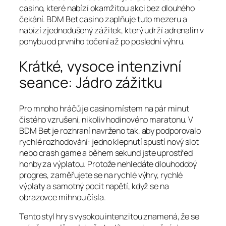
casino, které nabízí okamžitou akci bez dlouhého
čekání. BDM Bet casino zaplňuje tuto mezeru a
nabízí zjednodušený zážitek, který udrží adrenalin v
pohybu od prvního točení až po poslední výhru.
Krátké, vysoce intenzivní
seance: Jádro zážitku
Pro mnoho hráčů je casino místem na pár minut
čistého vzrušení, nikoliv hodinového maratonu. V
BDM Bet je rozhraní navrženo tak, aby podporovalo
rychlé rozhodování: jedno klepnutí spustí nový slot
nebo crash game a během sekund jste uprostřed
honby za výplatou. Protože nehledáte dlouhodobý
progres, zaměřujete se na rychlé výhry, rychlé
výplaty a samotný pocit napětí, když se na
obrazovce mihnou čísla.
Tento styl hry s vysokou intenzitou znamená, že se