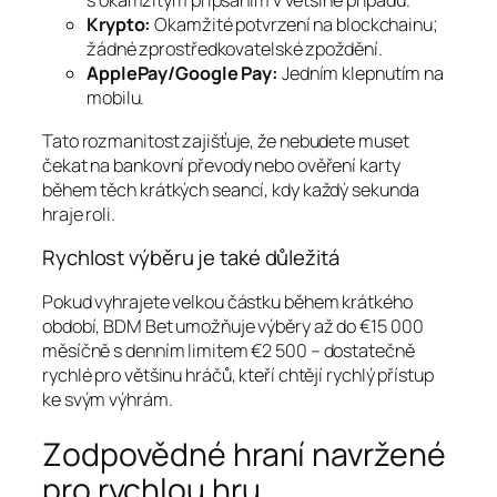
s okamžitým připsáním v většině případů.
Krypto:
Okamžité potvrzení na blockchainu;
žádné zprostředkovatelské zpoždění.
ApplePay/Google Pay:
Jedním klepnutím na
mobilu.
Tato rozmanitost zajišťuje, že nebudete muset
čekat na bankovní převody nebo ověření karty
během těch krátkých seancí, kdy každý sekunda
hraje roli.
Rychlost výběru je také důležitá
Pokud vyhrajete velkou částku během krátkého
období, BDM Bet umožňuje výběry až do €15 000
měsíčně s denním limitem €2 500 – dostatečně
rychlé pro většinu hráčů, kteří chtějí rychlý přístup
ke svým výhrám.
Zodpovědné hraní navržené
pro rychlou hru