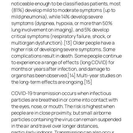
noticeable enough to be classified as patients, most
(81%) develop mild to moderate symptoms (up to
mild pneumonia), while 14% develop severe
symptoms (dyspnea, hypoxia, or more than 50%
lung involvement on imaging), and 5% develop
critical symptoms (respiratory failure, shock, or
multiorgan dysfunction).[13] Older people have a
higher risk of developing severe symptoms. Some
complications result in death. Some people continue
to experience a range of effects (long COVID) for
months or years after infection, and damage to
organs has been observed.[14] Multi-year studies on
the long-term effects are ongoing.[15]
COVID‑19 transmission occurs when infectious
particles are breathed in or come into contact with
the eyes, nose, or mouth. The risk is highest when
people are in close proximity, but small airborne
particles containing the virus can remain suspended
in the air and travel over longer distances,
particularly indoors. Transmission can also occur