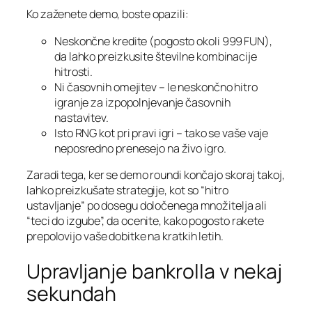
Ko zaženete demo, boste opazili:
Neskončne kredite (pogosto okoli 999 FUN),
da lahko preizkusite številne kombinacije
hitrosti.
Ni časovnih omejitev – le neskončno hitro
igranje za izpopolnjevanje časovnih
nastavitev.
Isto RNG kot pri pravi igri – tako se vaše vaje
neposredno prenesejo na živo igro.
Zaradi tega, ker se demo roundi končajo skoraj takoj,
lahko preizkušate strategije, kot so “hitro
ustavljanje” po dosegu določenega množitelja ali
“teci do izgube”, da ocenite, kako pogosto rakete
prepolovijo vaše dobitke na kratkih letih.
Upravljanje bankrolla v nekaj
sekundah