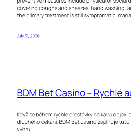
preventive measures include physical or social d
covering coughs and sneezes, hand washing, an
the primary treatment is still symptomatic, man
July 31, 2026
BDM Bet Casino – Rychlé 
Když se během rychlé přestávky na kávu objeví c
dlouhého čekání. BDM Bet casino zaplňuje tuto 
výhru.