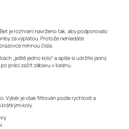
Bet je rozhraní navrženo tak, aby podporovalo
onby za výplatou. Protože nehledáte
obrazovce mihnou čísla.
h „ještě jedno kolo“ a spíše si udržíte jasný
o po práci zažít zábavu v kasinu.
. Výběr je však filtrován podle rychlosti a
 krátkými koly.
ry.
i.