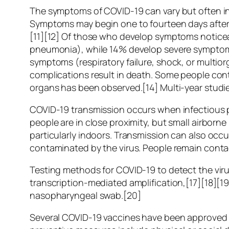
The symptoms of COVID‑19 can vary but often inclu
Symptoms may begin one to fourteen days after e
[11][12] Of those who develop symptoms noticea
pneumonia), while 14% develop severe symptoms
symptoms (respiratory failure, shock, or multio
complications result in death. Some people cont
organs has been observed.[14] Multi-year studie
COVID‑19 transmission occurs when infectious pa
people are in close proximity, but small airborne
particularly indoors. Transmission can also occ
contaminated by the virus. People remain conta
Testing methods for COVID-19 to detect the viru
transcription-mediated amplification,[17][18][1
nasopharyngeal swab.[20]
Several COVID-19 vaccines have been approved a