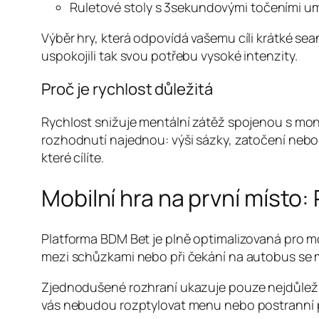
Ruletové stoly s 3sekundovými točeními um
Výběr hry, která odpovídá vašemu cíli krátké seanc
uspokojili tak svou potřebu vysoké intenzity.
Proč je rychlost důležitá
Rychlost snižuje mentální zátěž spojenou s mon
rozhodnutí najednou: výši sázky, zatočení neb
které cílíte.
Mobilní hra na první místo:
Platforma BDM Bet je plně optimalizovaná pro mo
mezi schůzkami nebo při čekání na autobus se 
Zjednodušené rozhraní ukazuje pouze nejdůležitěj
vás nebudou rozptylovat menu nebo postranní 