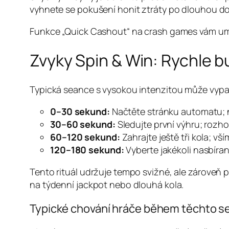
vyhnete se pokušení honit ztráty po dlouhou d
Funkce „Quick Cashout“ na crash games vám umožní 
Zvyky Spin & Win: Rychle
Typická seance s vysokou intenzitou může vypa
0–30 sekund:
Načtěte stránku automatu; n
30–60 sekund:
Sledujte první výhru; rozh
60–120 sekund:
Zahrajte ještě tři kola; vš
120–180 sekund:
Vyberte jakékoli nasbíran
Tento rituál udržuje tempo svižné, ale zároveň 
na týdenní jackpot nebo dlouhá kola.
Typické chování hráče během těchto s