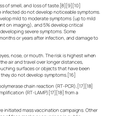
s of smell, and loss of taste.[8][9][10]
re infected do not develop noticeable symptoms.
evelop mild to moderate symptoms (up to mild
t on imaging), and 5% develop critical
 of developing severe symptoms. Some
 months or years after infection, and damage to
eyes, nose, or mouth. The risk is highest when
the air and travel over longer distances,
touching surfaces or objects that have been
if they do not develop symptoms.[16]
n polymerase chain reaction (RT‑PCR),[17][18]
mplification (RT‑LAMP)[17][18] from a
e initiated mass vaccination campaigns. Other