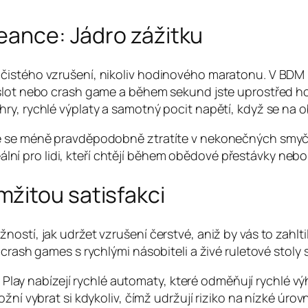
seance: Jádro zážitku
čistého vzrušení, nikoliv hodinového maratonu. V BDM 
 slot nebo crash game a během sekund jste uprostřed h
ry, rychlé výplaty a samotný pocit napětí, když se na 
e se méně pravděpodobně ztratíte v nekonečných smyčkác
deální pro lidi, kteří chtějí během obědové přestávky neb
žitou satisfakci
stí, jak udržet vzrušení čerstvé, aniž by vás to zahltilo
crash games s rychlými násobiteli a živé ruletové stoly s
lay nabízejí rychlé automaty, které odměňují rychlé výh
 vybrat si kdykoliv, čímž udržují riziko na nízké úrovn