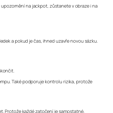
 upozornění na jackpot, zůstanete v obraze i na
sledek a pokud je čas, ihned uzavře novou sázku.
končit.
empu. Také podporuje kontrolu rizika, protože
žet. Protože každé zatočení je samostatné,