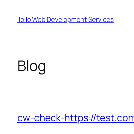
Skip
to
Iloilo Web Development Services
content
Blog
cw-check-https://test.co