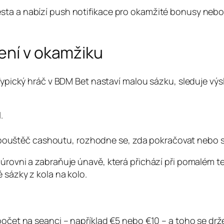
sta a nabízí push notifikace pro okamžité bonusy nebo
ení v okamžiku
 Typický hráč v BDM Bet nastaví malou sázku, sleduje vý
.
spouštěč cashoutu, rozhodne se, zda pokračovat nebo s
 úrovni a zabraňuje únavě, která přichází při pomalém t
 sázky z kola na kolo.
zpočet na seanci – například €5 nebo €10 – a toho se dr