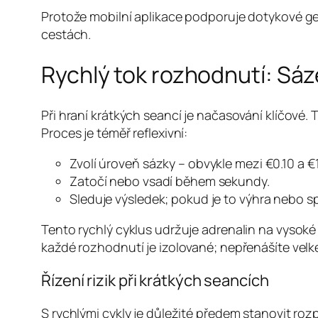
Protože mobilní aplikace podporuje dotykové ge
cestách.
Rychlý tok rozhodnutí: Sáz
Při hraní krátkých seancí je načasování klíčové.
Proces je téměř reflexivní:
Zvolí úroveň sázky – obvykle mezi €0.10 a €1
Zatočí nebo vsadí během sekundy.
Sleduje výsledek; pokud je to výhra nebo 
Tento rychlý cyklus udržuje adrenalin na vysoké
každé rozhodnutí je izolované; nepřenášíte velké
Řízení rizik při krátkých seancích
S rychlými cykly je důležité předem stanovit ro