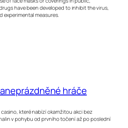
se of face masks or coverings in public,
ugs have been developed to inhibit the virus,
and experimental measures.
 zaneprázdněné hráče
 casino, které nabízí okamžitou akci bez
nalin v pohybu od prvního točení až po poslední