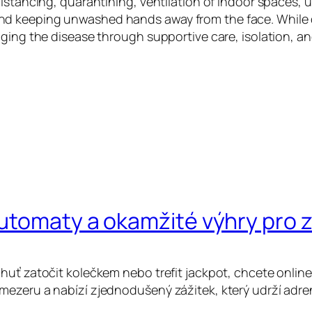
istancing, quarantining, ventilation of indoor spaces, u
d keeping unwashed hands away from the face. While dr
aging the disease through supportive care, isolation, 
automaty a okamžité výhry pro
huť zatočit kolečkem nebo trefit jackpot, chcete online
mezeru a nabízí zjednodušený zážitek, který udrží adre