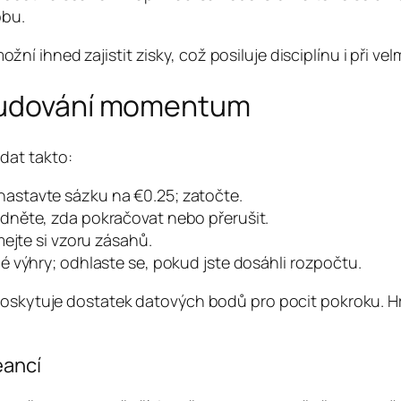
obu.
ihned zajistit zisky, což posiluje disciplínu i při velm
 budování momentum
dat takto:
astavte sázku na €0.25; zatočte.
odněte, zda pokračovat nebo přerušit.
ímejte si vzoru zásahů.
é výhry; odhlaste se, pokud jste dosáhli rozpočtu.
poskytuje dostatek datových bodů pro pocit pokroku. Hr
eancí