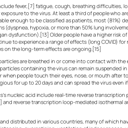
de fever,[7] fatigue, cough, breathing difficulties, los
xposure to the virus. At least a third of people who a
ble enough to be classified as patients, most (81%) d
 (dyspnea, hypoxia, or more than 50% lung involvemen
rgan dysfunction).[13] Older people have a higher risk
inue to experience a range of effects (long COVID) for
s on the long-term effects are ongoing.[15]
rticles are breathed in or come into contact with the 
 particles containing the virus can remain suspended in 
ur when people touch their eyes, nose, or mouth after 
gious for up to 20 days and can spread the virus even 
s’s nucleic acid include real-time reverse transcriptio
9] and reverse transcription loop-mediated isothermal a
nd distributed in various countries, many of which hav