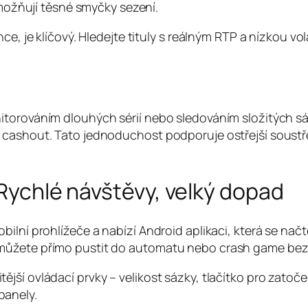
ožňují těsné smyčky sezení.
e, je klíčový. Hledejte tituly s reálným RTP a nízkou vol
itorováním dlouhých sérií nebo sledováním složitých sá
o cashout. Tato jednoduchost podporuje ostřejší soust
 Rychlé návštěvy, velký dopad
bilní prohlížeče a nabízí Android aplikaci, která se n
můžete přímo pustit do automatu nebo crash game bez 
ší ovládací prvky – velikost sázky, tlačítko pro zatoče
panely.