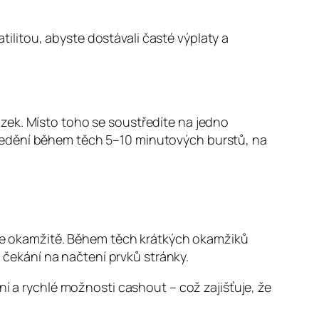
atilitou, abyste dostávali časté výplaty a
zek. Místo toho se soustředíte na jedno
ředění během těch 5–10 minutových burstů, na
ačte okamžitě. Během těch krátkých okamžiků
čekání na načtení prvků stránky.
ní a rychlé možnosti cashout – což zajišťuje, že