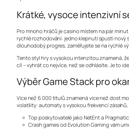
Krátké, vysoce intenzivní 
Pro mnoho hráčů je casino místem na pár minut 
rychlé rozhodování: jedno klepnutí spustí nový
dlouhodobý progres, zaměřujete se na rychlé výh
Tento styl hry s vysokou intenzitou znamená, ž
cíl – vyhrát co nejvíce, než se odhlásíte. Je to i
Výběr Game Stack pro okam
Více než 6 000 titulů znamená více než dost možno
volatility: automaty s vysokou frekvencí zásahů, 
Top poskytovatelé jako NetEnt a Pragmatic P
Crash games od Evolution Gaming vám umožní