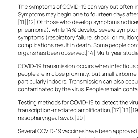
The symptoms of COVID‑19 can vary but often inclu
Symptoms may begin one to fourteen days after e
[11][12] Of those who develop symptoms noticea
pneumonia), while 14% develop severe symptoms
symptoms (respiratory failure, shock, or multio
complications result in death. Some people cont
organs has been observed.[14] Multi-year studie
COVID‑19 transmission occurs when infectious pa
people are in close proximity, but small airborne
particularly indoors. Transmission can also occ
contaminated by the virus. People remain conta
Testing methods for COVID-19 to detect the viru
transcription-mediated amplification,[17][18][1
nasopharyngeal swab.[20]
Several COVID-19 vaccines have been approved a