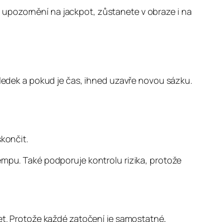
 upozornění na jackpot, zůstanete v obraze i na
sledek a pokud je čas, ihned uzavře novou sázku.
končit.
empu. Také podporuje kontrolu rizika, protože
žet. Protože každé zatočení je samostatné,