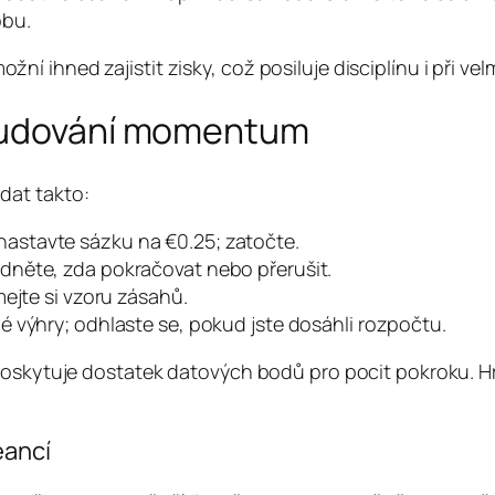
obu.
ihned zajistit zisky, což posiluje disciplínu i při velm
 budování momentum
dat takto:
astavte sázku na €0.25; zatočte.
odněte, zda pokračovat nebo přerušit.
ímejte si vzoru zásahů.
é výhry; odhlaste se, pokud jste dosáhli rozpočtu.
poskytuje dostatek datových bodů pro pocit pokroku. Hr
eancí