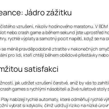
seance: Jádro zážitku
čistého vzrušení, nikoliv hodinového maratonu. V BDM 
 slot nebo crash game a během sekund jste uprostřed h
ry, rychlé výplaty a samotný pocit napětí, když se na 
e se méně pravděpodobně ztratíte v nekonečných smyčkác
deální pro lidi, kteří chtějí během obědové přestávky neb
žitou satisfakci
stí, jak udržet vzrušení čerstvé, aniž by vás to zahltilo
crash games s rychlými násobiteli a živé ruletové stoly s
lay nabízejí rychlé automaty, které odměňují rychlé výh
 vybrat si kdykoliv, čímž udržují riziko na nízké úrovn