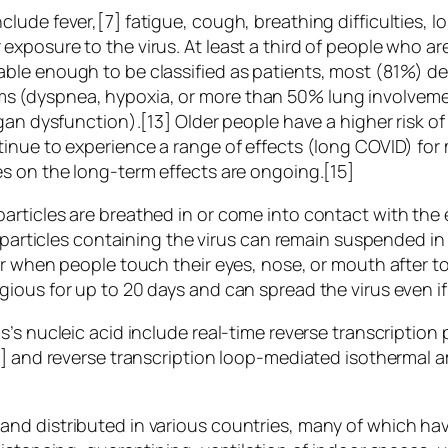
de fever,[7] fatigue, cough, breathing difficulties, los
xposure to the virus. At least a third of people who a
ble enough to be classified as patients, most (81%) d
 (dyspnea, hypoxia, or more than 50% lung involvemen
rgan dysfunction).[13] Older people have a higher risk
inue to experience a range of effects (long COVID) for
s on the long-term effects are ongoing.[15]
rticles are breathed in or come into contact with the 
 particles containing the virus can remain suspended in 
ur when people touch their eyes, nose, or mouth after 
gious for up to 20 days and can spread the virus even 
s’s nucleic acid include real-time reverse transcriptio
9] and reverse transcription loop-mediated isothermal a
nd distributed in various countries, many of which hav