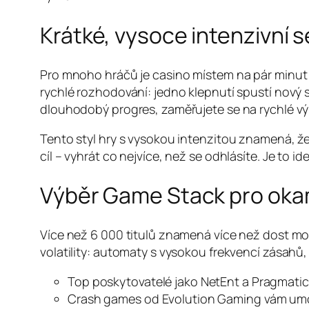
Krátké, vysoce intenzivní 
Pro mnoho hráčů je casino místem na pár minut 
rychlé rozhodování: jedno klepnutí spustí nový
dlouhodobý progres, zaměřujete se na rychlé výh
Tento styl hry s vysokou intenzitou znamená, ž
cíl – vyhrát co nejvíce, než se odhlásíte. Je to i
Výběr Game Stack pro okam
Více než 6 000 titulů znamená více než dost možno
volatility: automaty s vysokou frekvencí zásahů, 
Top poskytovatelé jako NetEnt a Pragmatic P
Crash games od Evolution Gaming vám umožní