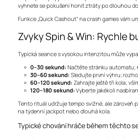
vyhnete se pokušení honit ztráty po dlouhou d
Funkce „Quick Cashout“ na crash games vám umožní 
Zvyky Spin & Win: Rychle
Typická seance s vysokou intenzitou může vypa
0–30 sekund:
Načtěte stránku automatu; n
30–60 sekund:
Sledujte první výhru; rozh
60–120 sekund:
Zahrajte ještě tři kola; vš
120–180 sekund:
Vyberte jakékoli nasbíran
Tento rituál udržuje tempo svižné, ale zároveň 
na týdenní jackpot nebo dlouhá kola.
Typické chování hráče během těchto s