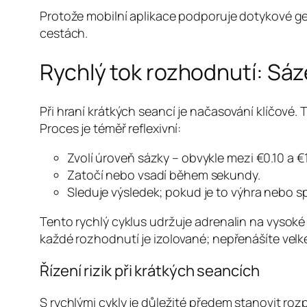
Protože mobilní aplikace podporuje dotykové ge
cestách.
Rychlý tok rozhodnutí: Sáz
Při hraní krátkých seancí je načasování klíčové.
Proces je téměř reflexivní:
Zvolí úroveň sázky – obvykle mezi €0.10 a €1
Zatočí nebo vsadí během sekundy.
Sleduje výsledek; pokud je to výhra nebo 
Tento rychlý cyklus udržuje adrenalin na vysoké
každé rozhodnutí je izolované; nepřenášíte velké
Řízení rizik při krátkých seancích
S rychlými cykly je důležité předem stanovit ro