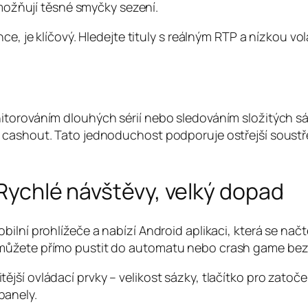
ožňují těsné smyčky sezení.
e, je klíčový. Hledejte tituly s reálným RTP a nízkou vol
itorováním dlouhých sérií nebo sledováním složitých sá
o cashout. Tato jednoduchost podporuje ostřejší soust
 Rychlé návštěvy, velký dopad
bilní prohlížeče a nabízí Android aplikaci, která se n
můžete přímo pustit do automatu nebo crash game bez 
ší ovládací prvky – velikost sázky, tlačítko pro zatoče
panely.