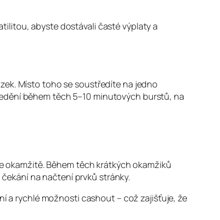
atilitou, abyste dostávali časté výplaty a
zek. Místo toho se soustředíte na jedno
ředění během těch 5–10 minutových burstů, na
ačte okamžitě. Během těch krátkých okamžiků
čekání na načtení prvků stránky.
ní a rychlé možnosti cashout – což zajišťuje, že