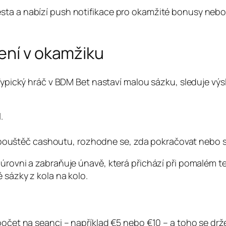
sta a nabízí push notifikace pro okamžité bonusy nebo
ení v okamžiku
 Typický hráč v BDM Bet nastaví malou sázku, sleduje vý
.
spouštěč cashoutu, rozhodne se, zda pokračovat nebo s
 úrovni a zabraňuje únavě, která přichází při pomalém t
 sázky z kola na kolo.
zpočet na seanci – například €5 nebo €10 – a toho se dr