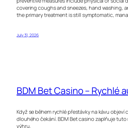
preventive measures include physical or social d
covering coughs and sneezes, hand washing, an
the primary treatment is still symptomatic, man
July 31, 2026
BDM Bet Casino – Rychlé 
Když se během rychlé přestávky na kávu objeví c
dlouhého čekání. BDM Bet casino zaplňuje tuto 
výhru.