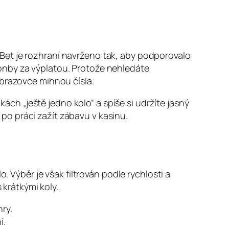
Bet je rozhraní navrženo tak, aby podporovalo
onby za výplatou. Protože nehledáte
obrazovce mihnou čísla.
h „ještě jedno kolo“ a spíše si udržíte jasný
o po práci zažít zábavu v kasinu.
. Výběr je však filtrován podle rychlosti a
 krátkými koly.
ry.
i.