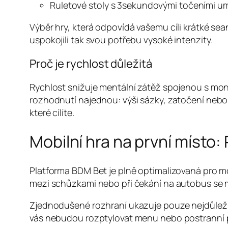
Ruletové stoly s 3sekundovými točeními um
Výběr hry, která odpovídá vašemu cíli krátké seanc
uspokojili tak svou potřebu vysoké intenzity.
Proč je rychlost důležitá
Rychlost snižuje mentální zátěž spojenou s mon
rozhodnutí najednou: výši sázky, zatočení neb
které cílíte.
Mobilní hra na první místo:
Platforma BDM Bet je plně optimalizovaná pro mo
mezi schůzkami nebo při čekání na autobus se 
Zjednodušené rozhraní ukazuje pouze nejdůležitěj
vás nebudou rozptylovat menu nebo postranní 