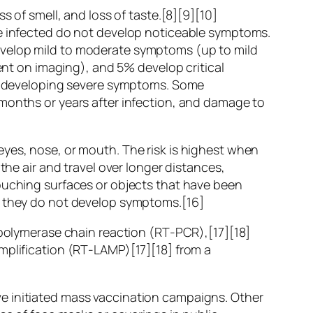
s of smell, and loss of taste.[8][9][10]
re infected do not develop noticeable symptoms.
evelop mild to moderate symptoms (up to mild
t on imaging), and 5% develop critical
 of developing severe symptoms. Some
 months or years after infection, and damage to
eyes, nose, or mouth. The risk is highest when
the air and travel over longer distances,
touching surfaces or objects that have been
if they do not develop symptoms.[16]
n polymerase chain reaction (RT‑PCR),[17][18]
mplification (RT‑LAMP)[17][18] from a
e initiated mass vaccination campaigns. Other