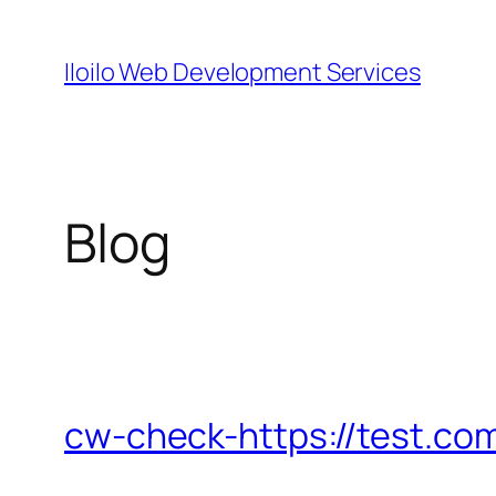
Skip
to
Iloilo Web Development Services
content
Blog
cw-check-https://test.co