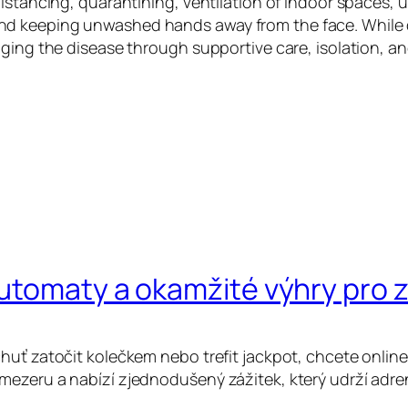
istancing, quarantining, ventilation of indoor spaces, u
d keeping unwashed hands away from the face. While dr
aging the disease through supportive care, isolation, 
automaty a okamžité výhry pro
huť zatočit kolečkem nebo trefit jackpot, chcete online
mezeru a nabízí zjednodušený zážitek, který udrží adre