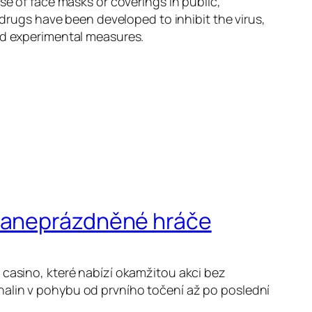
se of face masks or coverings in public,
ugs have been developed to inhibit the virus,
and experimental measures.
 zaneprázdněné hráče
 casino, které nabízí okamžitou akci bez
nalin v pohybu od prvního točení až po poslední