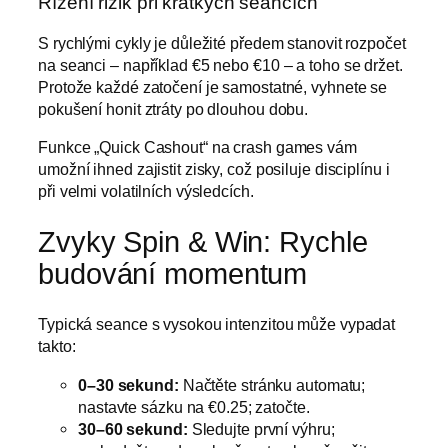
Řízení rizik při krátkých seancích
S rychlými cykly je důležité předem stanovit rozpočet
na seanci – například €5 nebo €10 – a toho se držet.
Protože každé zatočení je samostatné, vyhnete se
pokušení honit ztráty po dlouhou dobu.
Funkce „Quick Cashout“ na crash games vám
umožní ihned zajistit zisky, což posiluje disciplínu i
při velmi volatilních výsledcích.
Zvyky Spin & Win: Rychle
budování momentum
Typická seance s vysokou intenzitou může vypadat
takto:
0–30 sekund:
Načtěte stránku automatu;
nastavte sázku na €0.25; zatočte.
30–60 sekund:
Sledujte první výhru;