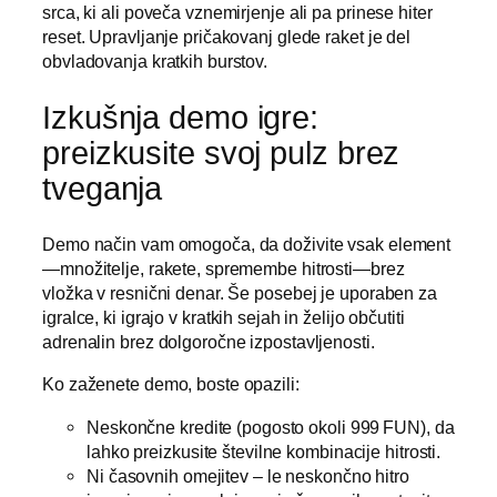
srca, ki ali poveča vznemirjenje ali pa prinese hiter
reset. Upravljanje pričakovanj glede raket je del
obvladovanja kratkih burstov.
Izkušnja demo igre:
preizkusite svoj pulz brez
tveganja
Demo način vam omogoča, da doživite vsak element
—množitelje, rakete, spremembe hitrosti—brez
vložka v resnični denar. Še posebej je uporaben za
igralce, ki igrajo v kratkih sejah in želijo občutiti
adrenalin brez dolgoročne izpostavljenosti.
Ko zaženete demo, boste opazili:
Neskončne kredite (pogosto okoli 999 FUN), da
lahko preizkusite številne kombinacije hitrosti.
Ni časovnih omejitev – le neskončno hitro