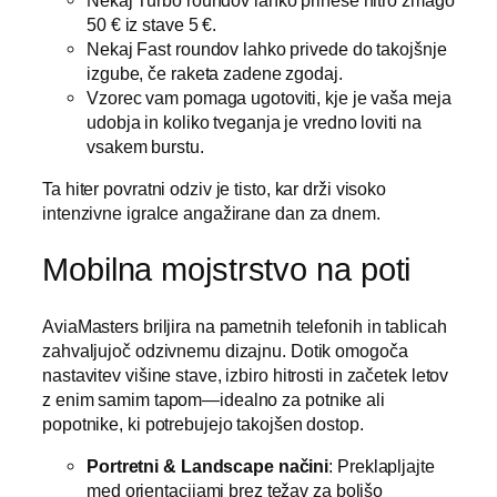
Nekaj Turbo roundov lahko prinese hitro zmago
50 € iz stave 5 €.
Nekaj Fast roundov lahko privede do takojšnje
izgube, če raketa zadene zgodaj.
Vzorec vam pomaga ugotoviti, kje je vaša meja
udobja in koliko tveganja je vredno loviti na
vsakem burstu.
Ta hiter povratni odziv je tisto, kar drži visoko
intenzivne igralce angažirane dan za dnem.
Mobilna mojstrstvo na poti
AviaMasters briljira na pametnih telefonih in tablicah
zahvaljujoč odzivnemu dizajnu. Dotik omogoča
nastavitev višine stave, izbiro hitrosti in začetek letov
z enim samim tapom—idealno za potnike ali
popotnike, ki potrebujejo takojšen dostop.
Portretni & Landscape načini
: Preklapljajte
med orientacijami brez težav za boljšo