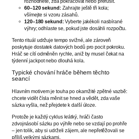
rozhodněte, zda pokračovat nebo přerušit.
60–120 sekund:
Zahrajte ještě tři kola;
všímejte si vzoru zásahů.
120–180 sekund:
Vyberte jakékoli nasbírané
výhry; odhlaste se, pokud jste dosáhli rozpočtu.
Tento rituál udržuje tempo svižné, ale zároveň
poskytuje dostatek datových bodů pro pocit pokroku.
Hráč se cítí odměněn rychle, aniž by musel čekat na
týdenní jackpot nebo dlouhá kola.
Typické chování hráče během těchto
seancí
Hlavním motivem je touha po okamžité zpětné vazbě:
chcete vidět čísla měnit se hned a vědět, zda vaše
sázka vyšla, než přejdete k další úloze.
Protože je každý cyklus krátký, hráči často
zdvojnásobí sázku po výhře nebo se vzdají po prohře
– jen tolik, aby si udrželi zájem, ale nepřetěžovali se
příliš velkými sázkami.