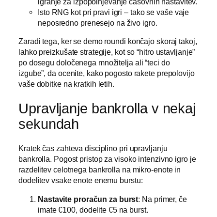
igranje za izpopolnjevanje časovnih nastavitev.
Isto RNG kot pri pravi igri – tako se vaše vaje
neposredno prenesejo na živo igro.
Zaradi tega, ker se demo roundi končajo skoraj takoj,
lahko preizkušate strategije, kot so “hitro ustavljanje”
po dosegu določenega množitelja ali “teci do
izgube”, da ocenite, kako pogosto rakete prepolovijo
vaše dobitke na kratkih letih.
Upravljanje bankrolla v nekaj
sekundah
Kratek čas zahteva disciplino pri upravljanju
bankrolla. Pogost pristop za visoko intenzivno igro je
razdelitev celotnega bankrolla na mikro‑enote in
dodelitev vsake enote enemu burstu:
Nastavite proračun za burst
: Na primer, če
imate €100, dodelite €5 na burst.