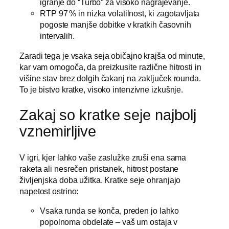
igranje do “Turbo” za visoko nagrajevanje.
RTP 97 % in nizka volatilnost, ki zagotavljata
pogoste manjše dobitke v kratkih časovnih
intervalih.
Zaradi tega je vsaka seja običajno krajša od minute,
kar vam omogoča, da preizkusite različne hitrosti in
višine stav brez dolgih čakanj na zaključek rounda.
To je bistvo kratke, visoko intenzivne izkušnje.
Zakaj so kratke seje najbolj
vznemirljive
V igri, kjer lahko vaše zaslužke zruši ena sama
raketa ali nesrečen pristanek, hitrost postane
življenjska doba užitka. Kratke seje ohranjajo
napetost ostrino:
Vsaka runda se konča, preden jo lahko
popolnoma obdelate – vaš um ostaja v