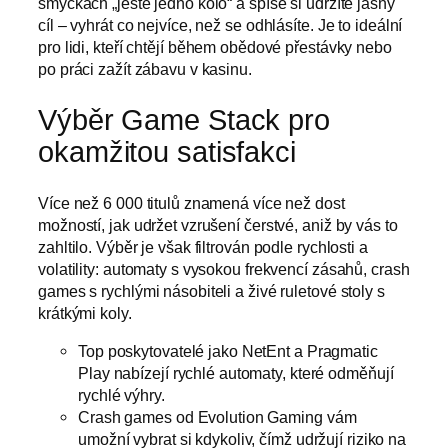
smyčkách „ještě jedno kolo“ a spíše si udržíte jasný
cíl – vyhrát co nejvíce, než se odhlásíte. Je to ideální
pro lidi, kteří chtějí během obědové přestávky nebo
po práci zažít zábavu v kasinu.
Výběr Game Stack pro
okamžitou satisfakci
Více než 6 000 titulů znamená více než dost
možností, jak udržet vzrušení čerstvé, aniž by vás to
zahltilo. Výběr je však filtrován podle rychlosti a
volatility: automaty s vysokou frekvencí zásahů, crash
games s rychlými násobiteli a živé ruletové stoly s
krátkými koly.
Top poskytovatelé jako NetEnt a Pragmatic
Play nabízejí rychlé automaty, které odměňují
rychlé výhry.
Crash games od Evolution Gaming vám
umožní vybrat si kdykoliv, čímž udržují riziko na