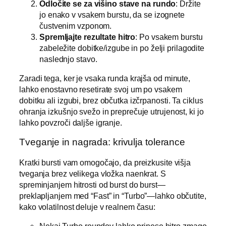
Odločite se za višino stave na rundo
: Držite
jo enako v vsakem burstu, da se izognete
čustvenim vzponom.
Spremljajte rezultate hitro
: Po vsakem burstu
zabeležite dobitke/izgube in po želji prilagodite
naslednjo stavo.
Zaradi tega, ker je vsaka runda krajša od minute,
lahko enostavno resetirate svoj um po vsakem
dobitku ali izgubi, brez občutka izčrpanosti. Ta ciklus
ohranja izkušnjo svežo in preprečuje utrujenost, ki jo
lahko povzroči daljše igranje.
Tveganje in nagrada: krivulja tolerance
Kratki bursti vam omogočajo, da preizkusite višja
tveganja brez velikega vložka naenkrat. S
spreminjanjem hitrosti od burst do burst—
preklapljanjem med “Fast” in “Turbo”—lahko občutite,
kako volatilnost deluje v realnem času: