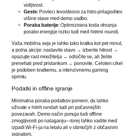
vidljivost.
Geste
: Povleci levo/desno za hitro prilagoditev
višine stave med demo vadbo.
Poraba baterije
: Optimizirana koda ohranja
porabo energije nizko tudi med hitrimi roundi.
Vaša mobilna seja je lahko tako kratka kot pet minut,
a polna akcije: nastavite stavo → izberite hitrost →
opazujte rast množitelja → odločite se, ali želite
prenehati pred pristankom → ponovite. Celoten cikel
je podoben kratkemu, a intenzivnemu gaming
sprintu.
Podatki in offline igranje
Minimalna poraba podatkov pomeni, da lahko
uživate v hitrih rundah tudi pri počasnejših
povezavah. Demo način ponuja tudi offline
zmogljivosti po nalaganju—torej lahko vadite med
izpadi Wi‑Fi-ja na letalu ali v območjih z občasnim
signalom.