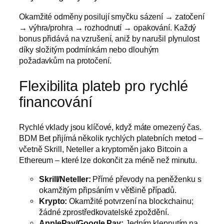
Okamžité odměny posilují smyčku sázení → zatočení
→ výhra/prohra → rozhodnutí → opakování. Každý
bonus přidává na vzrušení, aniž by narušil plynulost
díky složitým podmínkám nebo dlouhým
požadavkům na protočení.
Flexibilita plateb pro rychlé
financování
Rychlé vklady jsou klíčové, když máte omezený čas.
BDM Bet přijímá několik rychlých platebních metod –
včetně Skrill, Neteller a kryptoměn jako Bitcoin a
Ethereum – které lze dokončit za méně než minutu.
Skrill/Neteller:
Přímé převody na peněženku s
okamžitým připsáním v většině případů.
Krypto:
Okamžité potvrzení na blockchainu;
žádné zprostředkovatelské zpoždění.
ApplePay/Google Pay:
Jedním klepnutím na