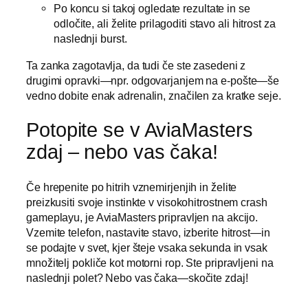
Po koncu si takoj ogledate rezultate in se
odločite, ali želite prilagoditi stavo ali hitrost za
naslednji burst.
Ta zanka zagotavlja, da tudi če ste zasedeni z
drugimi opravki—npr. odgovarjanjem na e‑pošte—še
vedno dobite enak adrenalin, značilen za kratke seje.
Potopite se v AviaMasters
zdaj – nebo vas čaka!
Če hrepenite po hitrih vznemirjenjih in želite
preizkusiti svoje instinkte v visokohitrostnem crash
gameplayu, je AviaMasters pripravljen na akcijo.
Vzemite telefon, nastavite stavo, izberite hitrost—in
se podajte v svet, kjer šteje vsaka sekunda in vsak
množitelj pokliče kot motorni rop. Ste pripravljeni na
naslednji polet? Nebo vas čaka—skočite zdaj!