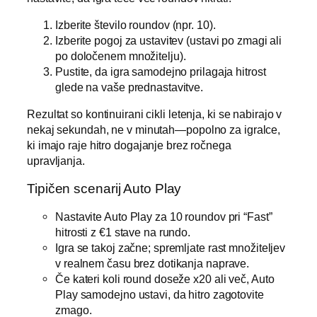
Izberite število roundov (npr. 10).
Izberite pogoj za ustavitev (ustavi po zmagi ali
po določenem množitelju).
Pustite, da igra samodejno prilagaja hitrost
glede na vaše prednastavitve.
Rezultat so kontinuirani cikli letenja, ki se nabirajo v
nekaj sekundah, ne v minutah—popolno za igralce,
ki imajo raje hitro dogajanje brez ročnega
upravljanja.
Tipičen scenarij Auto Play
Nastavite Auto Play za 10 roundov pri “Fast”
hitrosti z €1 stave na rundo.
Igra se takoj začne; spremljate rast množiteljev
v realnem času brez dotikanja naprave.
Če kateri koli round doseže x20 ali več, Auto
Play samodejno ustavi, da hitro zagotovite
zmago.