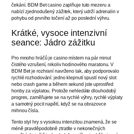
čekání. BDM Bet casino zaplňuje tuto mezeru a
nabízí zjednodušený zážitek, který udrží adrenalin v
pohybu od prvního točení až po poslední výhru.
Krátké, vysoce intenzivní
seance: Jádro zážitku
Pro mnoho hráčů je casino místem na pár minut
čistého vzrušení, nikoliv hodinového maratonu. V
BDM Bet je rozhraní navrženo tak, aby podporovalo
rychlé rozhodování: jedno klepnutí spustí nový slot
nebo crash game a během sekund jste uprostřed
honby za výplatou. Protože nehledáte dlouhodobý
progres, zaměřujete se na rychlé výhry, rychlé výplaty
a samotný pocit napětí, když se na obrazovce
mihnou čísla.
Tento styl hry s vysokou intenzitou znamená, že se
méně pravděpodobně ztratíte v nekonečných