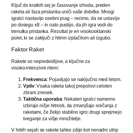
Ključ do kratkih sej je časovanje izhoda, preden
raketa ali faza pristanka uniči vaše dobitke. Mnogi
igralci nastavijo osebni prag – recimo, da se ustavijo
po dosegu x8 – in nato pustijo, da jih igra vodi do
trenutka pristanka. Rezultat je en visokooktanski
polet, ki se zaključi z hitrim izplačilom ali izgubo.
Faktor Raket
Rakete so nepredvidljive, a ključne za
visoko‑intenzivni ritem:
Frekvenca
: Pojavljajo se naključno med letom.
Vpliv
: Vsaka raketa takoj prepolovi celoten
zbrani znesek.
Taktična uporaba
: Nekateri igralci namerno
izbirajo nižje hitrosti, da zmanjšajo srečanja z
raketami, če želijo stabilno igro; drugi sprejmejo
tveganje za višje množitelje.
V hitrih sejah se rakete lahko zdijo kot nenadni utrip