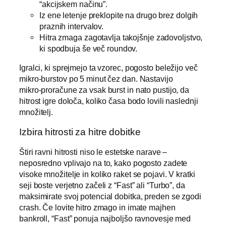
“akcijskem načinu”.
Iz ene letenje preklopite na drugo brez dolgih
praznih intervalov.
Hitra zmaga zagotavlja takojšnje zadovoljstvo,
ki spodbuja še več roundov.
Igralci, ki sprejmejo ta vzorec, pogosto beležijo več
mikro‑burstov po 5 minut čez dan. Nastavijo
mikro‑proračune za vsak burst in nato pustijo, da
hitrost igre določa, koliko časa bodo lovili naslednji
množitelj.
Izbira hitrosti za hitre dobitke
Štiri ravni hitrosti niso le estetske narave –
neposredno vplivajo na to, kako pogosto zadete
visoke množitelje in koliko raket se pojavi. V kratki
seji boste verjetno začeli z “Fast” ali “Turbo”, da
maksimirate svoj potencial dobitka, preden se zgodi
crash. Če lovite hitro zmago in imate majhen
bankroll, “Fast” ponuja najboljšo ravnovesje med