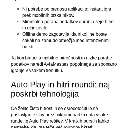
Ni potrebe po prenosu aplikacije; instant igra
prek mobilnih brskalnikov.
Minimalna poraba podatkov ohranja seje hitre
in učinkovite.
Offline demo zagotavlja, da nikoli ne boste
čakali na zamudo omrežja med intenzivnimi
bursti.
Ta kombinacija mobilne priročnosti in nizke porabe
podatkov naredi AviaMasters popolnega za spontano
igranje v vsakem trenutku.
Auto Play in hitri roundi: naj
poskrbi tehnologija
Če želite čisto hitrost in se osredotočiti le na
postavljanje stav brez mikromenadžmenta vsake
runde, je Auto Play rešitev. V kratkih burstih lahko
nastavite, da igra teče več roundov hkrati: