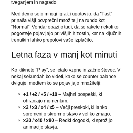
tveganjem in nagrado.
Med demo sejo mnogi igralci ugotovijo, da “Fast”
prinaša višji povprečni množitelj na rundo kot
“Normal”. Vendar opazijo tudi, da se rakete nekoliko
pogosteje pojavljajo pri višjih hitrostih, kar na ključnih
trenutkih lahko prepolovi vaše izplačilo.
Letna faza v manj kot minuti
Ko kliknete “Play”, se letalo vzpne in začne števec. V
nekaj sekundah bo videti, kako se counter balance
dviguje, medtem ko se pojavljajo množitelji:
+1 / +2 / +5 / +10
– Majhni pospeški, ki
ohranjajo momentum.
x2 / x3 / x4 / x5
– Večji preskoki, ki lahko
spremenijo skromno stavo v veliko zmago.
x20 / x40 / x80
– Redki dogodki, ki sprožijo
animacije slavja.