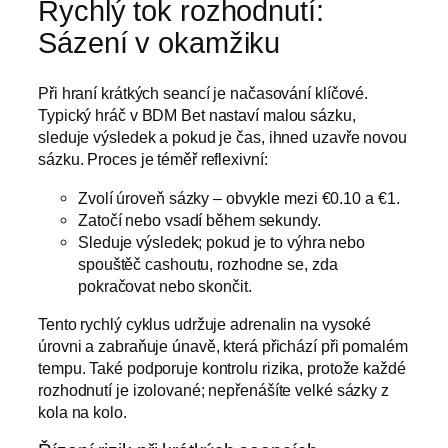
Rychlý tok rozhodnutí:
Sázení v okamžiku
Při hraní krátkých seancí je načasování klíčové.
Typický hráč v BDM Bet nastaví malou sázku,
sleduje výsledek a pokud je čas, ihned uzavře novou
sázku. Proces je téměř reflexivní:
Zvolí úroveň sázky – obvykle mezi €0.10 a €1.
Zatočí nebo vsadí během sekundy.
Sleduje výsledek; pokud je to výhra nebo
spouštěč cashoutu, rozhodne se, zda
pokračovat nebo skončit.
Tento rychlý cyklus udržuje adrenalin na vysoké
úrovni a zabraňuje únavě, která přichází při pomalém
tempu. Také podporuje kontrolu rizika, protože každé
rozhodnutí je izolované; nepřenášíte velké sázky z
kola na kolo.