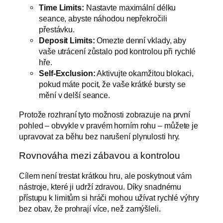
Time Limits:
Nastavte maximální délku
seance, abyste náhodou nepřekročili
přestávku.
Deposit Limits:
Omezte denní vklady, aby
vaše utrácení zůstalo pod kontrolou při rychlé
hře.
Self‑Exclusion:
Aktivujte okamžitou blokaci,
pokud máte pocit, že vaše krátké bursty se
mění v delší seance.
Protože rozhraní tyto možnosti zobrazuje na první
pohled – obvykle v pravém horním rohu – můžete je
upravovat za běhu bez narušení plynulosti hry.
Rovnováha mezi zábavou a kontrolou
Cílem není trestat krátkou hru, ale poskytnout vám
nástroje, které ji udrží zdravou. Díky snadnému
přístupu k limitům si hráči mohou užívat rychlé výhry
bez obav, že prohrají více, než zamýšleli.