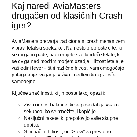
Kaj naredi AviaMasters
drugačen od klasičnih Crash
iger?
AviaMasters pretvarja tradicionalni crash mehanizem
v pravi letalski spektakel. Namesto preproste črte, ki
se dviga in pade, nadzorujete svetlo rdeče letalo, ki
se dviga nad modrim morjem ozadja. Hitrost letala je
vaš edini lever – štiri različne hitrosti vam omogočajo
prilagajanje tveganja v živo, medtem ko igra teče
samodejno.
Ključne značilnosti, ki jih boste takoj opazili:
Živi counter balance, ki se posodablja vsako
sekundo, ko se množitelji kopičijo.
Naključni rakete, ki prepolovijo vaše skupne
dobitke.
Štiri načini hitrosti, od “Slow” za previdno