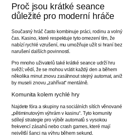
Proč jsou krátké seance
důležité pro moderní hráče
Současný hráč často kombinuje práci, rodinu a volný
čas. Kasino, které respektuje tyto omezení tím, že
nabízí rychlé vzrušení, mu umožňuje užít si hraní bez
narušení dalších povinností.
Pro mnoho uživatelů také krátké seance udrží hru
svěží; vědí, že se mohou vrátit každý den a během
několika minut znovu zasáhnout stejný automat, aniž
by museli znovu „zahřívat“ mentálně.
Komunita kolem rychlé hry
Najdete fóra a skupiny na sociálních sítích věnované
„pětiminutovým výhrám v kasinu“. Tyto komunity
sdílejí strategie pro výběr automatů s vysokou
frekvencí zásahů nebo crash games, které mají
největší šanci na výhru během sekund.