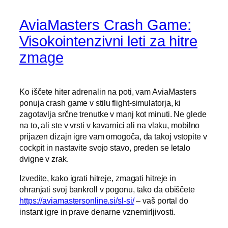
AviaMasters Crash Game:
Visokointenzivni leti za hitre
zmage
Ko iščete hiter adrenalin na poti, vam AviaMasters
ponuja crash game v stilu flight‑simulatorja, ki
zagotavlja srčne trenutke v manj kot minuti. Ne glede
na to, ali ste v vrsti v kavarnici ali na vlaku, mobilno
prijazen dizajn igre vam omogoča, da takoj vstopite v
cockpit in nastavite svojo stavo, preden se letalo
dvigne v zrak.
Izvedite, kako igrati hitreje, zmagati hitreje in
ohranjati svoj bankroll v pogonu, tako da obiščete
https://aviamastersonline.si/sl-si/
– vaš portal do
instant igre in prave denarne vznemirljivosti.