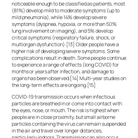
noticeable enough to be classified as patients, most
(81%) develop mild to moderate symptoms (up to
mild pneumonia), while 14% develop severe
symptoms (dyspnea, hypoxia, or more than 50%
lung involvement on imaging), and 5% develop
critical symptoms (respiratory failure, shock, or
multiorgan dysfunction).[13] Older people have a
higher risk of developing severe symptoms. Some
complications result in death. Some people continue
to experience a range of effects (long COVID) for
months or years after infection, and damage to
organs has been observed.[14] Multi-year studies on
the long-term effects are ongoing.[15]
COVID‑19 transmission occurs when infectious
particles are breathed in or come into contact with
the eyes, nose, or mouth. The risk is highest when
people are in close proximity, but small airborne
particles containing the virus can remain suspended
in the air and travel over longer distances,
particularly indoors. Transmission can also occur