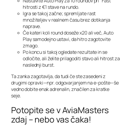
Nastavite Auto Play za 10 roundov pri “Fast”
hitrosti z €1 stave na rundo.
Igra se takoj začne; spremljate rast
množiteljev v realnem času brez dotikanja
naprave.
Če kateri koli round doseže x20 ali več, Auto
Play samodejno ustavi, da hitro zagotovite
zmago.
Po koncu si takoj ogledate rezultate in se
odločite, ali želite prilagoditi stavo ali hitrost za
naslednji burst.
Ta zanka zagotavlja, da tudi če ste zasedeni z
drugimi opravki—npr. odgovarjanjem na e‑pošte—še
vedno dobite enak adrenalin, značilen za kratke
seje.
Potopite se v AviaMasters
zdaj – nebo vas čaka!