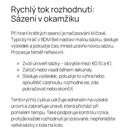
Rychlý tok rozhodnutí:
Sázení v okamžiku
Při hraní krátkých seancí je načasování klíčové.
Typický hráč v BDM Bet nastaví malou sázku, sleduje
výsledek a pokud je čas, ihned uzavře novou sázku.
Proces je téměř reflexivní:
Zvolí úroveň sázky – obvykle mezi €0.10 a €1.
Zatočí nebo vsadí během sekundy.
Sleduje výsledek; pokud je to výhra nebo
spouštěč cashoutu, rozhodne se, zda
pokračovat nebo skončit.
Tento rychlý cyklus udržuje adrenalin na vysoké
úrovni a zabraňuje únavě, která přichází při
pomalém tempu. Také podporuje kontrolu rizika,
protože každé rozhodnutí je izolované; nepřenášíte
velké sázky z kola na kolo.