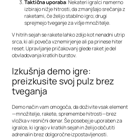
Taktična uporaba
: Nekateri igralci namerno
izbirajo nižje hitrosti, da zmanjšajo srečanja z
raketami, če želijo stabilno igro; drugi
sprejmejo tveganje za višje množitelje.
V hitrih sejah se rakete lahko zdijo kot nenadni utrip
srca, ki ali poveča vznemirjenje ali pa prinese hiter
reset. Upravljanje pričakovanj glede raket je del
obvladovanja kratkih burstov.
Izkušnja demo igre:
preizkusite svoj pulz brez
tveganja
Demo način vam omogoča, da doživite vsak element
—množitelje, rakete, spremembe hitrosti—brez
vložka v resnični denar. Še posebej je uporaben za
igralce, ki igrajo v kratkih sejah in želijo občutiti
adrenalin brez dolgoročne izpostavljenosti.