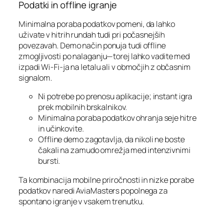
Podatki in offline igranje
Minimalna poraba podatkov pomeni, da lahko
uživate v hitrih rundah tudi pri počasnejših
povezavah. Demo način ponuja tudi offline
zmogljivosti po nalaganju—torej lahko vadite med
izpadi Wi‑Fi-ja na letalu ali v območjih z občasnim
signalom.
Ni potrebe po prenosu aplikacije; instant igra
prek mobilnih brskalnikov.
Minimalna poraba podatkov ohranja seje hitre
in učinkovite.
Offline demo zagotavlja, da nikoli ne boste
čakali na zamudo omrežja med intenzivnimi
bursti.
Ta kombinacija mobilne priročnosti in nizke porabe
podatkov naredi AviaMasters popolnega za
spontano igranje v vsakem trenutku.