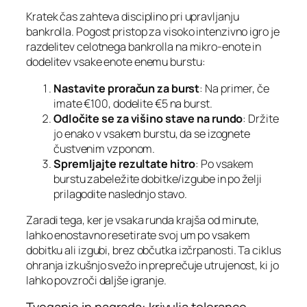
Kratek čas zahteva disciplino pri upravljanju
bankrolla. Pogost pristop za visoko intenzivno igro je
razdelitev celotnega bankrolla na mikro‑enote in
dodelitev vsake enote enemu burstu:
Nastavite proračun za burst
: Na primer, če
imate €100, dodelite €5 na burst.
Odločite se za višino stave na rundo
: Držite
jo enako v vsakem burstu, da se izognete
čustvenim vzponom.
Spremljajte rezultate hitro
: Po vsakem
burstu zabeležite dobitke/izgube in po želji
prilagodite naslednjo stavo.
Zaradi tega, ker je vsaka runda krajša od minute,
lahko enostavno resetirate svoj um po vsakem
dobitku ali izgubi, brez občutka izčrpanosti. Ta ciklus
ohranja izkušnjo svežo in preprečuje utrujenost, ki jo
lahko povzroči daljše igranje.