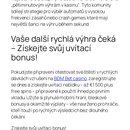
„pětiminutovým výhrám v kasinu“. Tyto komunity
sdílejí strategie pro výběr automatů s vysokou
frekvencí zásahů nebo crash games, které mají
největší šanci na výhru během sekund.
Vaše další rychlá výhra čeká
– Získejte svůj uvítací
bonus!
Pokud jste připraveni otestovat své štěstí v rychlých
dávkách vzrušení na
BDM Bet casino
, zaregistrujte
se dnes a získejte uvítací nabídku – až €1 500 plus
free spins – připravené k použití ihned po prvním
vkladu. Užijte si plynulé mobilní hraní, bleskové
bonusy a okamžité výplaty – vše navrženo pro hráče,
kteří touží po rychlých výsledcích bez dlouhého
čekání.
Získejte svůj uvítací bonus!