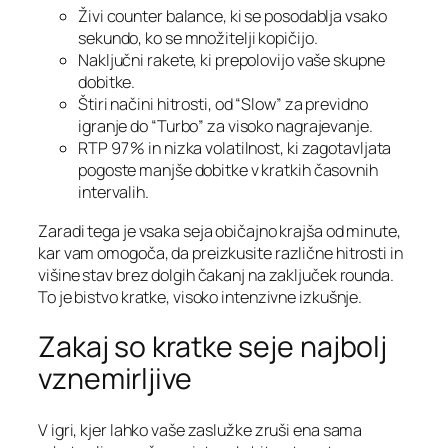
Živi counter balance, ki se posodablja vsako
sekundo, ko se množitelji kopičijo.
Naključni rakete, ki prepolovijo vaše skupne
dobitke.
Štiri načini hitrosti, od “Slow” za previdno
igranje do “Turbo” za visoko nagrajevanje.
RTP 97 % in nizka volatilnost, ki zagotavljata
pogoste manjše dobitke v kratkih časovnih
intervalih.
Zaradi tega je vsaka seja običajno krajša od minute,
kar vam omogoča, da preizkusite različne hitrosti in
višine stav brez dolgih čakanj na zaključek rounda.
To je bistvo kratke, visoko intenzivne izkušnje.
Zakaj so kratke seje najbolj
vznemirljive
V igri, kjer lahko vaše zaslužke zruši ena sama