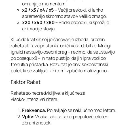
ohranjajo momentum.
x2 / x3 / x4 / x5
– Večji preskoki, ki lahko
spremenijo skromno stavo v veliko zmago.
x20 / x40 / x80
– Redki dogodki, ki sprožijo
animacije slavja.
Ključ do kratkih sej je časovanje izhoda, preden
raketa ali faza pristanka uniči vaše dobitke. Mnogi
igralci nastavijo osebni prag – recimo, da se ustavijo
po dosegu x8 – in nato pustijo, da jih igra vodi do
trenutka pristanka. Rezultat je en visokooktanski
polet, ki se zaključi z hitrim izplačilom ali izgubo.
Faktor Raket
Rakete so nepredvidljive, a ključne za
visoko‑intenzivni ritem:
Frekvenca
: Pojavljajo se naključno med letom.
Vpliv
: Vsaka raketa takoj prepolovi celoten
zbrani znesek.