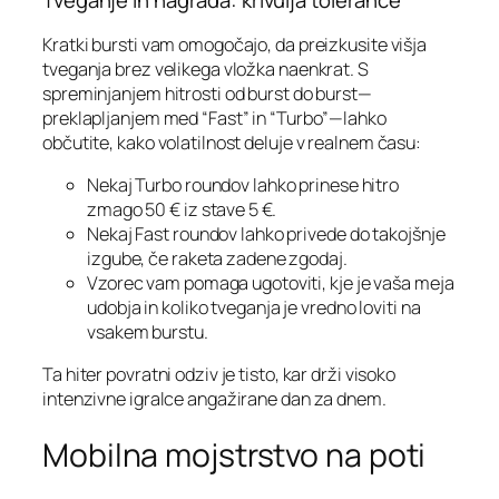
Tveganje in nagrada: krivulja tolerance
Kratki bursti vam omogočajo, da preizkusite višja
tveganja brez velikega vložka naenkrat. S
spreminjanjem hitrosti od burst do burst—
preklapljanjem med “Fast” in “Turbo”—lahko
občutite, kako volatilnost deluje v realnem času:
Nekaj Turbo roundov lahko prinese hitro
zmago 50 € iz stave 5 €.
Nekaj Fast roundov lahko privede do takojšnje
izgube, če raketa zadene zgodaj.
Vzorec vam pomaga ugotoviti, kje je vaša meja
udobja in koliko tveganja je vredno loviti na
vsakem burstu.
Ta hiter povratni odziv je tisto, kar drži visoko
intenzivne igralce angažirane dan za dnem.
Mobilna mojstrstvo na poti