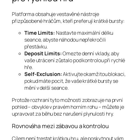
Platforma obsahuje vestavěné nástroje
přizpůsobené hráčům, kteří preferují krátké bursty:
Time Limits:
Nastavte maximální délku
seance, abyste náhodou nepřekročili
přestávku.
Deposit Limits:
Omezte denní vklady, aby
vaše utrácení zůstalo pod kontrolou při rychlé
hře.
Self‑Exclusion:
Aktivujte okamžitou blokaci,
pokud máte pocit, že vaše krátké bursty se
mění v delší seance.
Protože rozhraní tyto možnosti zobrazuje na první
pohled – obvykle v pravém horním rohu – můžete je
upravovat za běhu bez narušení plynulosti hry.
Rovnováha mezi zábavou a kontrolou
Cílem není trestat krátkou hru, ale poskytnout vám