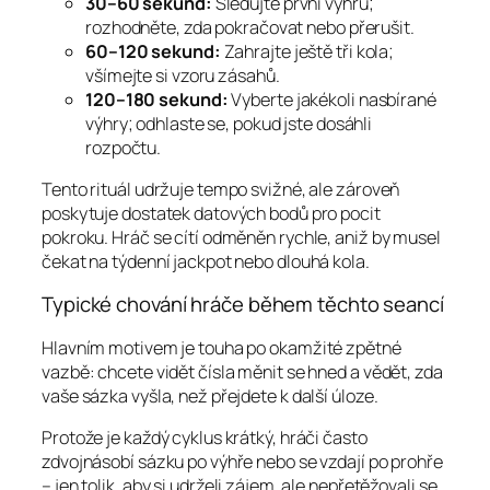
30–60 sekund:
Sledujte první výhru;
rozhodněte, zda pokračovat nebo přerušit.
60–120 sekund:
Zahrajte ještě tři kola;
všímejte si vzoru zásahů.
120–180 sekund:
Vyberte jakékoli nasbírané
výhry; odhlaste se, pokud jste dosáhli
rozpočtu.
Tento rituál udržuje tempo svižné, ale zároveň
poskytuje dostatek datových bodů pro pocit
pokroku. Hráč se cítí odměněn rychle, aniž by musel
čekat na týdenní jackpot nebo dlouhá kola.
Typické chování hráče během těchto seancí
Hlavním motivem je touha po okamžité zpětné
vazbě: chcete vidět čísla měnit se hned a vědět, zda
vaše sázka vyšla, než přejdete k další úloze.
Protože je každý cyklus krátký, hráči často
zdvojnásobí sázku po výhře nebo se vzdají po prohře
– jen tolik, aby si udrželi zájem, ale nepřetěžovali se