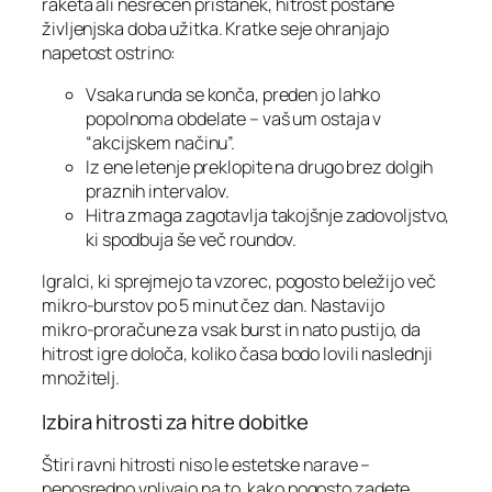
raketa ali nesrečen pristanek, hitrost postane
življenjska doba užitka. Kratke seje ohranjajo
napetost ostrino:
Vsaka runda se konča, preden jo lahko
popolnoma obdelate – vaš um ostaja v
“akcijskem načinu”.
Iz ene letenje preklopite na drugo brez dolgih
praznih intervalov.
Hitra zmaga zagotavlja takojšnje zadovoljstvo,
ki spodbuja še več roundov.
Igralci, ki sprejmejo ta vzorec, pogosto beležijo več
mikro‑burstov po 5 minut čez dan. Nastavijo
mikro‑proračune za vsak burst in nato pustijo, da
hitrost igre določa, koliko časa bodo lovili naslednji
množitelj.
Izbira hitrosti za hitre dobitke
Štiri ravni hitrosti niso le estetske narave –
neposredno vplivajo na to, kako pogosto zadete