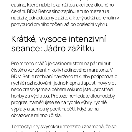
casino, které nabízí okamžitou akci bez dlouhého
čekání. BDM Bet casino zaplňuje tuto mezeru a
nabízí zjednodušený zážitek, který udrží adrenalin v
pohybu od prvního točení až po poslední výhru.
Krátké, vysoce intenzivní
seance: Jádro zážitku
Pro mnoho hráčů je casino místem na pár minut
čistého vzrušení, nikoliv hodinového maratonu. V
BDM Bet je rozhraní navrženo tak, aby podporovalo
rychlé rozhodování: jedno klepnutí spustí nový slot
nebo crash game a během sekund jste uprostřed
honby za výplatou. Protože nehledáte dlouhodobý
progres, zaměřujete se na rychlé výhry, rychlé
výplaty a samotný pocit napětí, když se na
obrazovce mihnou čísla.
Tento styl hry s vysokou intenzitou znamená, že se