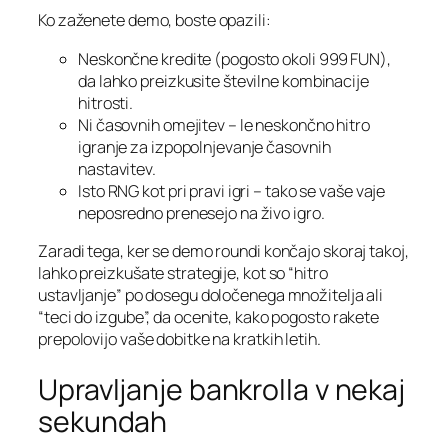
Ko zaženete demo, boste opazili:
Neskončne kredite (pogosto okoli 999 FUN),
da lahko preizkusite številne kombinacije
hitrosti.
Ni časovnih omejitev – le neskončno hitro
igranje za izpopolnjevanje časovnih
nastavitev.
Isto RNG kot pri pravi igri – tako se vaše vaje
neposredno prenesejo na živo igro.
Zaradi tega, ker se demo roundi končajo skoraj takoj,
lahko preizkušate strategije, kot so “hitro
ustavljanje” po dosegu določenega množitelja ali
“teci do izgube”, da ocenite, kako pogosto rakete
prepolovijo vaše dobitke na kratkih letih.
Upravljanje bankrolla v nekaj
sekundah