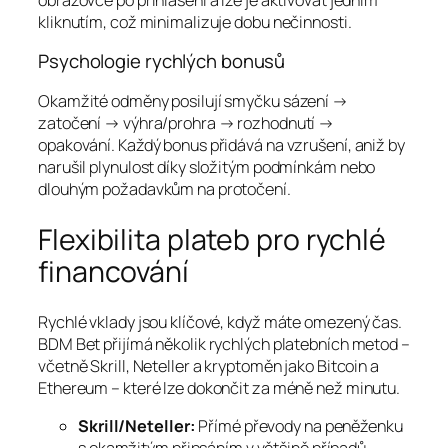
kliknutím, což minimalizuje dobu nečinnosti.
Psychologie rychlých bonusů
Okamžité odměny posilují smyčku sázení →
zatočení → výhra/prohra → rozhodnutí →
opakování. Každý bonus přidává na vzrušení, aniž by
narušil plynulost díky složitým podmínkám nebo
dlouhým požadavkům na protočení.
Flexibilita plateb pro rychlé
financování
Rychlé vklady jsou klíčové, když máte omezený čas.
BDM Bet přijímá několik rychlých platebních metod –
včetně Skrill, Neteller a kryptoměn jako Bitcoin a
Ethereum – které lze dokončit za méně než minutu.
Skrill/Neteller:
Přímé převody na peněženku