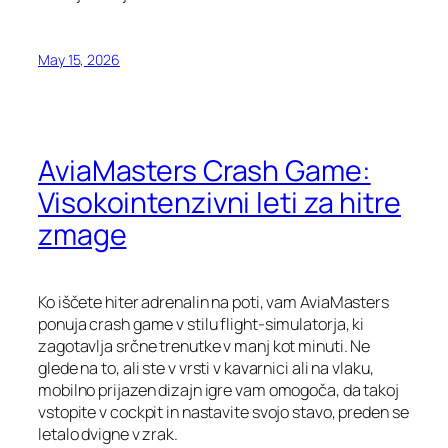
May 15, 2026
AviaMasters Crash Game:
Visokointenzivni leti za hitre
zmage
Ko iščete hiter adrenalin na poti, vam AviaMasters
ponuja crash game v stilu flight‑simulatorja, ki
zagotavlja srčne trenutke v manj kot minuti. Ne
glede na to, ali ste v vrsti v kavarnici ali na vlaku,
mobilno prijazen dizajn igre vam omogoča, da takoj
vstopite v cockpit in nastavite svojo stavo, preden se
letalo dvigne v zrak.