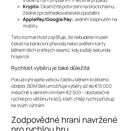
s okamžitým připsáním v většině případů.
Krypto:
Okamžité potvrzení na blockchainu;
žádné zprostředkovatelské zpoždění.
ApplePay/Google Pay:
Jedním klepnutím na
mobilu.
Tato rozmanitost zajišťuje, že nebudete muset
čekat na bankovní převody nebo ověření karty
během těch krátkých seancí, kdy každý sekunda
hraje roli.
Rychlost výběru je také důležitá
Pokud vyhrajete velkou částku během krátkého
období, BDM Bet umožňuje výběry až do €15 000
měsíčně s denním limitem €2 500 – dostatečně
rychlé pro většinu hráčů, kteří chtějí rychlý přístup
ke svým výhrám.
Zodpovědné hraní navržené
pro rychlou hru