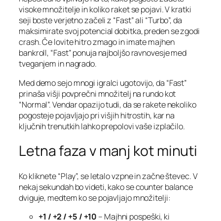
visoke množitelje in koliko raket se pojavi. V kratki
seji boste verjetno začeli z “Fast” ali “Turbo”, da
maksimirate svoj potencial dobitka, preden se zgodi
crash. Če lovite hitro zmago in imate majhen
bankroll, “Fast” ponuja najboljšo ravnovesje med
tveganjem in nagrado.
Med demo sejo mnogi igralci ugotovijo, da “Fast”
prinaša višji povprečni množitelj na rundo kot
“Normal”. Vendar opazijo tudi, da se rakete nekoliko
pogosteje pojavljajo pri višjih hitrostih, kar na
ključnih trenutkih lahko prepolovi vaše izplačilo.
Letna faza v manj kot minuti
Ko kliknete “Play”, se letalo vzpne in začne števec. V
nekaj sekundah bo videti, kako se counter balance
dviguje, medtem ko se pojavljajo množitelji:
+1 / +2 / +5 / +10
– Majhni pospeški, ki