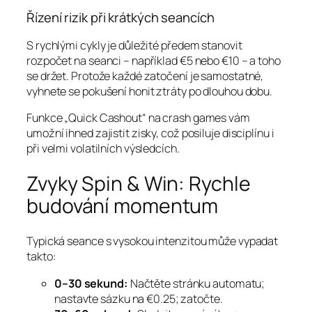
Řízení rizik při krátkých seancích
S rychlými cykly je důležité předem stanovit
rozpočet na seanci – například €5 nebo €10 – a toho
se držet. Protože každé zatočení je samostatné,
vyhnete se pokušení honit ztráty po dlouhou dobu.
Funkce „Quick Cashout“ na crash games vám
umožní ihned zajistit zisky, což posiluje disciplínu i
při velmi volatilních výsledcích.
Zvyky Spin & Win: Rychle
budování momentum
Typická seance s vysokou intenzitou může vypadat
takto:
0–30 sekund:
Načtěte stránku automatu;
nastavte sázku na €0.25; zatočte.