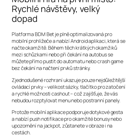
Rychlé návštěvy, velký
dopad
Platforma BDM Bet je plně optimalizovaná pro
mobilní prohlížeče a nabízí Android aplikaci, která se
načte okamžitě. Během těch krátkých okamžiků
mezi schůzkami nebo při čekání na autobus se
můžete přímo pustit do automatu nebo crash game
bez čekání na načtení prvků stránky.
Zjednodušené rozhraní ukazuje pouze nejdůležitější
ovládací prvky – velikost sázky, tlačítko pro zatočení
a rychlé možnosti cashout – což zajišťuje, že vás
nebudou rozptylovat menu nebo postranní panely.
Protože mobilní aplikace podporuje dotykové gesta
a nabízí push notifikace pro okamžité bonusy nebo
upozornění na jackpot, zůstanete v obraze i na
cestách.