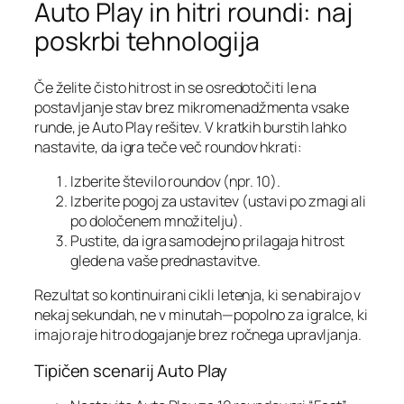
Auto Play in hitri roundi: naj
poskrbi tehnologija
Če želite čisto hitrost in se osredotočiti le na
postavljanje stav brez mikromenadžmenta vsake
runde, je Auto Play rešitev. V kratkih burstih lahko
nastavite, da igra teče več roundov hkrati:
Izberite število roundov (npr. 10).
Izberite pogoj za ustavitev (ustavi po zmagi ali
po določenem množitelju).
Pustite, da igra samodejno prilagaja hitrost
glede na vaše prednastavitve.
Rezultat so kontinuirani cikli letenja, ki se nabirajo v
nekaj sekundah, ne v minutah—popolno za igralce, ki
imajo raje hitro dogajanje brez ročnega upravljanja.
Tipičen scenarij Auto Play