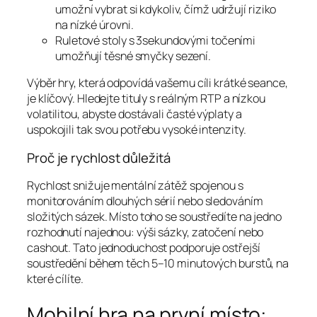
umožní vybrat si kdykoliv, čímž udržují riziko
na nízké úrovni.
Ruletové stoly s 3sekundovými točeními
umožňují těsné smyčky sezení.
Výběr hry, která odpovídá vašemu cíli krátké seance,
je klíčový. Hledejte tituly s reálným RTP a nízkou
volatilitou, abyste dostávali časté výplaty a
uspokojili tak svou potřebu vysoké intenzity.
Proč je rychlost důležitá
Rychlost snižuje mentální zátěž spojenou s
monitorováním dlouhých sérií nebo sledováním
složitých sázek. Místo toho se soustředíte na jedno
rozhodnutí najednou: výši sázky, zatočení nebo
cashout. Tato jednoduchost podporuje ostřejší
soustředění během těch 5–10 minutových burstů, na
které cílíte.
Mobilní hra na první místo: