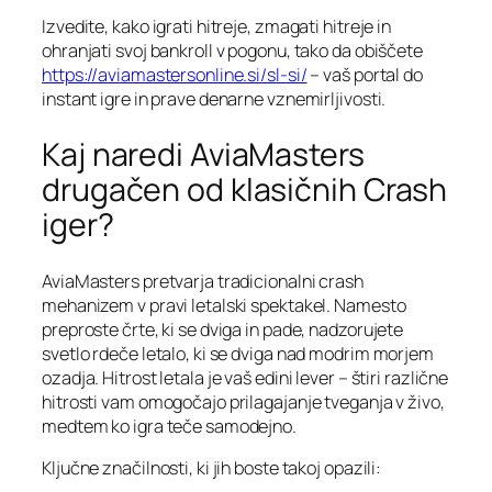
Izvedite, kako igrati hitreje, zmagati hitreje in
ohranjati svoj bankroll v pogonu, tako da obiščete
https://aviamastersonline.si/sl-si/
– vaš portal do
instant igre in prave denarne vznemirljivosti.
Kaj naredi AviaMasters
drugačen od klasičnih Crash
iger?
AviaMasters pretvarja tradicionalni crash
mehanizem v pravi letalski spektakel. Namesto
preproste črte, ki se dviga in pade, nadzorujete
svetlo rdeče letalo, ki se dviga nad modrim morjem
ozadja. Hitrost letala je vaš edini lever – štiri različne
hitrosti vam omogočajo prilagajanje tveganja v živo,
medtem ko igra teče samodejno.
Ključne značilnosti, ki jih boste takoj opazili: