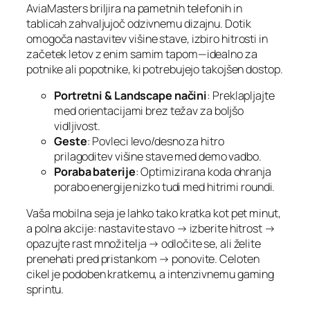
AviaMasters briljira na pametnih telefonih in
tablicah zahvaljujoč odzivnemu dizajnu. Dotik
omogoča nastavitev višine stave, izbiro hitrosti in
začetek letov z enim samim tapom—idealno za
potnike ali popotnike, ki potrebujejo takojšen dostop.
Portretni & Landscape načini
: Preklapljajte
med orientacijami brez težav za boljšo
vidljivost.
Geste
: Povleci levo/desno za hitro
prilagoditev višine stave med demo vadbo.
Poraba baterije
: Optimizirana koda ohranja
porabo energije nizko tudi med hitrimi roundi.
Vaša mobilna seja je lahko tako kratka kot pet minut,
a polna akcije: nastavite stavo → izberite hitrost →
opazujte rast množitelja → odločite se, ali želite
prenehati pred pristankom → ponovite. Celoten
cikel je podoben kratkemu, a intenzivnemu gaming
sprintu.