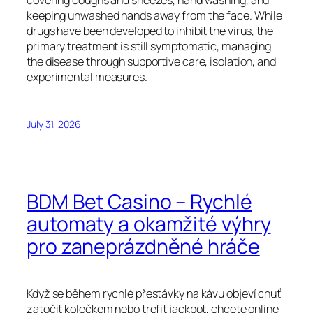
covering coughs and sneezes, hand washing, and
keeping unwashed hands away from the face. While
drugs have been developed to inhibit the virus, the
primary treatment is still symptomatic, managing
the disease through supportive care, isolation, and
experimental measures.
July 31, 2026
BDM Bet Casino – Rychlé
automaty a okamžité výhry
pro zaneprázdněné hráče
Když se během rychlé přestávky na kávu objeví chuť
zatočit kolečkem nebo trefit jackpot, chcete online