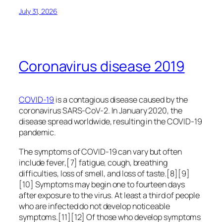
July 31, 2026
Coronavirus disease 2019
COVID-19
is a contagious disease caused by the
coronavirus SARS-CoV-2. In January 2020, the
disease spread worldwide, resulting in the COVID-19
pandemic.
The symptoms of COVID‑19 can vary but often
include fever,[7] fatigue, cough, breathing
difficulties, loss of smell, and loss of taste.[8][9]
[10] Symptoms may begin one to fourteen days
after exposure to the virus. At least a third of people
who are infected do not develop noticeable
symptoms.[11][12] Of those who develop symptoms