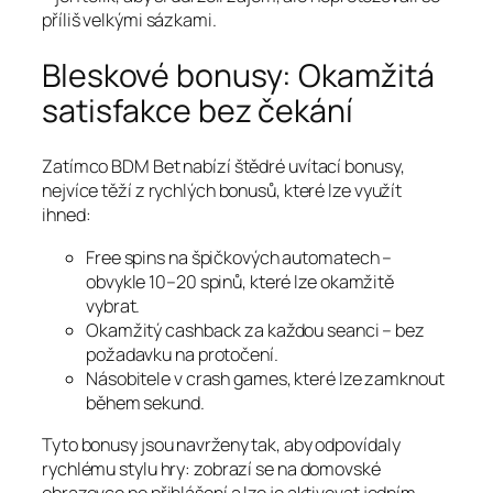
příliš velkými sázkami.
Bleskové bonusy: Okamžitá
satisfakce bez čekání
Zatímco BDM Bet nabízí štědré uvítací bonusy,
nejvíce těží z rychlých bonusů, které lze využít
ihned:
Free spins na špičkových automatech –
obvykle 10–20 spinů, které lze okamžitě
vybrat.
Okamžitý cashback za každou seanci – bez
požadavku na protočení.
Násobitele v crash games, které lze zamknout
během sekund.
Tyto bonusy jsou navrženy tak, aby odpovídaly
rychlému stylu hry: zobrazí se na domovské
obrazovce po přihlášení a lze je aktivovat jedním