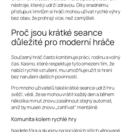
nástroje, které ji udrží zdravou. Díky snadnému
přístupu k limitům si hráči mohou užívat rychlé výhry
bez obav, že prohrají více, než zamýšleli.
Proč jsou krátké seance
důležité pro moderní hráče
Současný hráč často kombinuje práci, rodinu a volný
čas. Kasino, které respektuje tyto omezení tím, že
nabízí rychlé vzrušení, mu umožňuje užít si hraní
bez narušení dalších povinností.
Pro mnoho uživatelů také krátké seance udrží hru
svěží; vědí, že se mohou vrátit každý den a během
několika minut znovu zasáhnout stejný automat,
aniž by museli znovu „zahřívat“ mentálně.
Komunita kolem rychlé hry
Najdete fóra a skupiny na sociálních sítích věnované