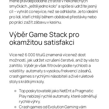
méně pravděpodobně ztratíte v nekonečných
smyčkách „ještě jedno kolo“ a spíše si udržíte jasný
cíl – vyhrát co nejvíce, než se odhlásíte. Je to ideální
pro lidi, kteří chtějí během obědové přestávky nebo
po práci zažít zábavu v kasinu.
Výběr Game Stack pro
okamžitou satisfakci
Více než 6 000 titulů znamená více než dost
možností, jak udržet vzrušení čerstvé, aniž by vás to
zahltilo. Výběr je však filtrován podle rychlosti a
volatility: automaty s vysokou frekvencí zásahů,
crash games s rychlými násobiteli a živé ruletové
stoly s krátkými koly.
Top poskytovatelé jako NetEnt a Pragmatic
Play nabízejí rychlé automaty, které odměňují
rychlé výhry.
Crash games od Evolution Gaming vám