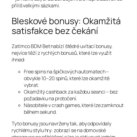
příliš velkými sázkami.
Bleskové bonusy: Okamžitá
satisfakce bez čekání
Zatímco BDM Bet nabízí štědré uvítací bonusy,
nejvíce těží z rychlých bonusů, které lze využít
ihned:
Free spins na špičkových automatech –
obvykle 10–20 spinů, které lze okamžitě
vybrat.
Okamžitý cashback za každou seanci – bez
požadavku na protočení.
Násobitele v crash games, které lze zamknout
během sekund.
Tyto bonusy jsou navrženy tak, aby odpovídaly
rychlému stylu hry: zobrazí se na domovské
obrazovce po přihlášení a lze je aktivovat jedním