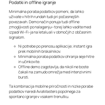
Podatki in offline igranje
Minimalna poraba podatkov pomeni, da lahko
uživate v hitrih rundah tudi pri počasnejših
povezavah. Demo način ponuja tudi offline
zmogljivosti po nalaganju—torej lahko vadite med
izpadi Wi‑Fi-ja na letalu ali v območjih z občasnim
signalom.
Ni potrebe po prenosu aplikacije; instant igra
prek mobilnih brskalnikov.
Minimalna poraba podatkov ohranja seje hitre
in učinkovite.
Offline demo zagotavlja, da nikoli ne boste
čakali na zamudo omrežja med intenzivnimi
bursti.
Ta kombinacija mobilne priročnosti in nizke porabe
podatkov naredi AviaMasters popolnega za
spontano igranje v vsakem trenutku.