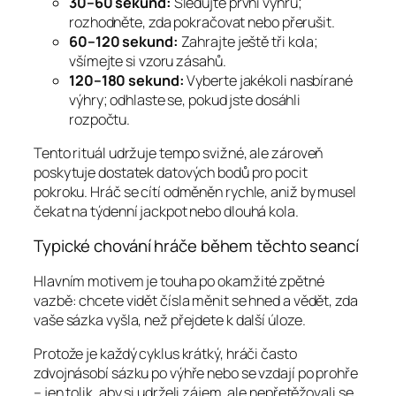
30–60 sekund:
Sledujte první výhru;
rozhodněte, zda pokračovat nebo přerušit.
60–120 sekund:
Zahrajte ještě tři kola;
všímejte si vzoru zásahů.
120–180 sekund:
Vyberte jakékoli nasbírané
výhry; odhlaste se, pokud jste dosáhli
rozpočtu.
Tento rituál udržuje tempo svižné, ale zároveň
poskytuje dostatek datových bodů pro pocit
pokroku. Hráč se cítí odměněn rychle, aniž by musel
čekat na týdenní jackpot nebo dlouhá kola.
Typické chování hráče během těchto seancí
Hlavním motivem je touha po okamžité zpětné
vazbě: chcete vidět čísla měnit se hned a vědět, zda
vaše sázka vyšla, než přejdete k další úloze.
Protože je každý cyklus krátký, hráči často
zdvojnásobí sázku po výhře nebo se vzdají po prohře
– jen tolik, aby si udrželi zájem, ale nepřetěžovali se