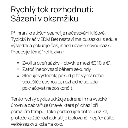
Rychlý tok rozhodnutí:
Sázení v okamžiku
Při hraní krátkých seancí je načasování klíčové.
Typický hráč v BDM Bet nastaví malou sázku, sleduje
výsledek a pokud je čas, ihned uzavře novou sázku.
Proces je téměř reflexivní:
Zvolí úroveň sázky – obvykle mezi €0.10 a €1.
Zatočí nebo vsadí během sekundy.
Sleduje výsledek; pokud je to výhra nebo
spouštěč cashoutu, rozhodne se, zda
pokračovat nebo skončit.
Tento rychlý cyklus udržuje adrenalin na vysoké
úrovni a zabraňuje únavě, která přichází při
pomalém tempu. Také podporuje kontrolu rizika,
protože každé rozhodnutí je izolované; nepřenášíte
velké sázky z kola na kolo.