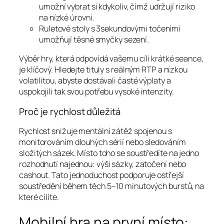
umožní vybrat si kdykoliv, čímž udržují riziko
na nízké úrovni.
Ruletové stoly s 3sekundovými točeními
umožňují těsné smyčky sezení.
Výběr hry, která odpovídá vašemu cíli krátké seance,
je klíčový. Hledejte tituly s reálným RTP a nízkou
volatilitou, abyste dostávali časté výplaty a
uspokojili tak svou potřebu vysoké intenzity.
Proč je rychlost důležitá
Rychlost snižuje mentální zátěž spojenou s
monitorováním dlouhých sérií nebo sledováním
složitých sázek. Místo toho se soustředíte na jedno
rozhodnutí najednou: výši sázky, zatočení nebo
cashout. Tato jednoduchost podporuje ostřejší
soustředění během těch 5–10 minutových burstů, na
které cílíte.
Mobilní hra na první místo: