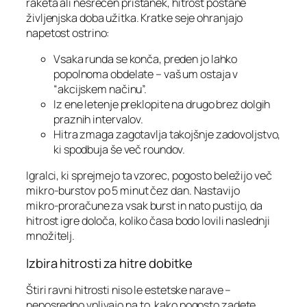
raketa ali nesrečen pristanek, hitrost postane
življenjska doba užitka. Kratke seje ohranjajo
napetost ostrino:
Vsaka runda se konča, preden jo lahko
popolnoma obdelate – vaš um ostaja v
“akcijskem načinu”.
Iz ene letenje preklopite na drugo brez dolgih
praznih intervalov.
Hitra zmaga zagotavlja takojšnje zadovoljstvo,
ki spodbuja še več roundov.
Igralci, ki sprejmejo ta vzorec, pogosto beležijo več
mikro‑burstov po 5 minut čez dan. Nastavijo
mikro‑proračune za vsak burst in nato pustijo, da
hitrost igre določa, koliko časa bodo lovili naslednji
množitelj.
Izbira hitrosti za hitre dobitke
Štiri ravni hitrosti niso le estetske narave –
neposredno vplivajo na to, kako pogosto zadete