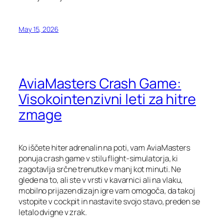
May 15, 2026
AviaMasters Crash Game:
Visokointenzivni leti za hitre
zmage
Ko iščete hiter adrenalin na poti, vam AviaMasters
ponuja crash game v stilu flight‑simulatorja, ki
zagotavlja srčne trenutke v manj kot minuti. Ne
glede na to, ali ste v vrsti v kavarnici ali na vlaku,
mobilno prijazen dizajn igre vam omogoča, da takoj
vstopite v cockpit in nastavite svojo stavo, preden se
letalo dvigne v zrak.