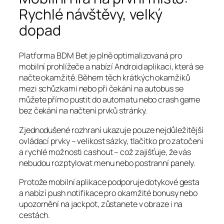
Rychlé návštěvy, velký
dopad
Platforma BDM Bet je plně optimalizovaná pro
mobilní prohlížeče a nabízí Android aplikaci, která se
načte okamžitě. Během těch krátkých okamžiků
mezi schůzkami nebo při čekání na autobus se
můžete přímo pustit do automatu nebo crash game
bez čekání na načtení prvků stránky.
Zjednodušené rozhraní ukazuje pouze nejdůležitější
ovládací prvky – velikost sázky, tlačítko pro zatočení
a rychlé možnosti cashout – což zajišťuje, že vás
nebudou rozptylovat menu nebo postranní panely.
Protože mobilní aplikace podporuje dotykové gesta
a nabízí push notifikace pro okamžité bonusy nebo
upozornění na jackpot, zůstanete v obraze i na
cestách.