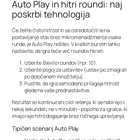
Auto Play in hitri roundi: naj
poskrbi tehnologija
Če želite čisto hitrost in se osredotočiti le na
postavljanje stav brez mikromenadžmenta vsake
runde, je Auto Play rešitev. V kratkih burstih lahko
nastavite, da igra teče več roundov hkrati:
Izberite število roundov (npr. 10).
Izberite pogoj za ustavitev (ustavi po zmagi ali
po določenem množitelju).
Pustite, da igra samodejno prilagaja hitrost
glede na vaše prednastavitve.
Rezultat so kontinuirani cikli letenja, ki se nabirajo v
nekaj sekundah, ne v minutah—popolno za igralce, ki
imajo raje hitro dogajanje brez ročnega upravljanja.
Tipičen scenarij Auto Play