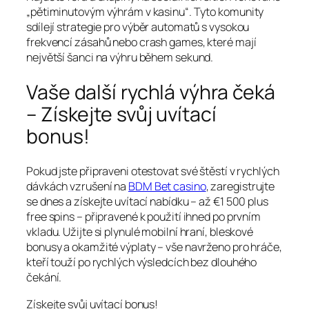
„pětiminutovým výhrám v kasinu“. Tyto komunity
sdílejí strategie pro výběr automatů s vysokou
frekvencí zásahů nebo crash games, které mají
největší šanci na výhru během sekund.
Vaše další rychlá výhra čeká
– Získejte svůj uvítací
bonus!
Pokud jste připraveni otestovat své štěstí v rychlých
dávkách vzrušení na
BDM Bet casino
, zaregistrujte
se dnes a získejte uvítací nabídku – až €1 500 plus
free spins – připravené k použití ihned po prvním
vkladu. Užijte si plynulé mobilní hraní, bleskové
bonusy a okamžité výplaty – vše navrženo pro hráče,
kteří touží po rychlých výsledcích bez dlouhého
čekání.
Získejte svůj uvítací bonus!