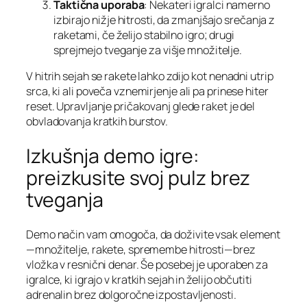
Taktična uporaba
: Nekateri igralci namerno
izbirajo nižje hitrosti, da zmanjšajo srečanja z
raketami, če želijo stabilno igro; drugi
sprejmejo tveganje za višje množitelje.
V hitrih sejah se rakete lahko zdijo kot nenadni utrip
srca, ki ali poveča vznemirjenje ali pa prinese hiter
reset. Upravljanje pričakovanj glede raket je del
obvladovanja kratkih burstov.
Izkušnja demo igre:
preizkusite svoj pulz brez
tveganja
Demo način vam omogoča, da doživite vsak element
—množitelje, rakete, spremembe hitrosti—brez
vložka v resnični denar. Še posebej je uporaben za
igralce, ki igrajo v kratkih sejah in želijo občutiti
adrenalin brez dolgoročne izpostavljenosti.