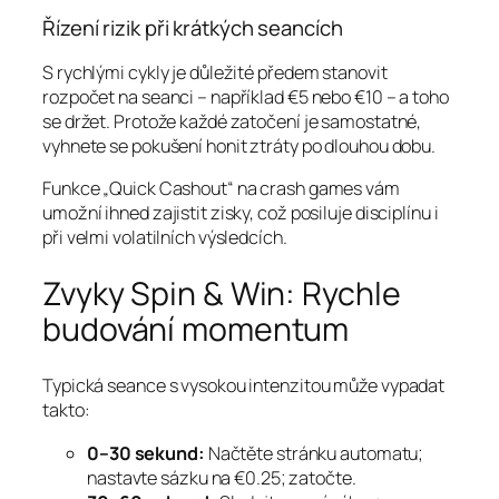
Řízení rizik při krátkých seancích
S rychlými cykly je důležité předem stanovit
rozpočet na seanci – například €5 nebo €10 – a toho
se držet. Protože každé zatočení je samostatné,
vyhnete se pokušení honit ztráty po dlouhou dobu.
Funkce „Quick Cashout“ na crash games vám
umožní ihned zajistit zisky, což posiluje disciplínu i
při velmi volatilních výsledcích.
Zvyky Spin & Win: Rychle
budování momentum
Typická seance s vysokou intenzitou může vypadat
takto:
0–30 sekund:
Načtěte stránku automatu;
nastavte sázku na €0.25; zatočte.