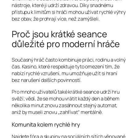
nástroje, které ji udrží zdravou. Díky snadnému
přístupu k limitům si hráči mohou užívat rychlé výhry
bez obav, že prohrají více, než zamýšleli.
Proč jsou krátké seance
důležité pro moderní hráče
Současný hráč často kombinuje práci, rodinu a volný
čas. Kasino, které respektuje tyto omezení tím, že
nabízí rychlé vzrušení, mu umožňuje užít si hraní
bez narušení dalších povinností.
Pro mnoho uživatelů také krátké seance udrží hru
svěží; vědí, že se mohou vrátit každý den a během
několika minut znovu zasáhnout stejný automat,
aniž by museli znovu „zahřívat“ mentálně.
Komunita kolem rychlé hry
Najdete fóra a skupiny na sociálních sítích věnované