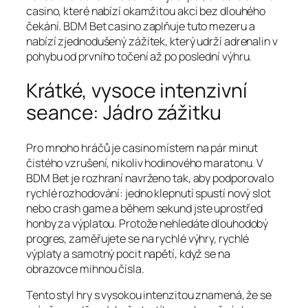
casino, které nabízí okamžitou akci bez dlouhého
čekání. BDM Bet casino zaplňuje tuto mezeru a
nabízí zjednodušený zážitek, který udrží adrenalin v
pohybu od prvního točení až po poslední výhru.
Krátké, vysoce intenzivní
seance: Jádro zážitku
Pro mnoho hráčů je casino místem na pár minut
čistého vzrušení, nikoliv hodinového maratonu. V
BDM Bet je rozhraní navrženo tak, aby podporovalo
rychlé rozhodování: jedno klepnutí spustí nový slot
nebo crash game a během sekund jste uprostřed
honby za výplatou. Protože nehledáte dlouhodobý
progres, zaměřujete se na rychlé výhry, rychlé
výplaty a samotný pocit napětí, když se na
obrazovce mihnou čísla.
Tento styl hry s vysokou intenzitou znamená, že se