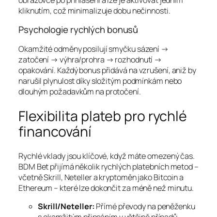
kliknutím, což minimalizuje dobu nečinnosti.
Psychologie rychlých bonusů
Okamžité odměny posilují smyčku sázení →
zatočení → výhra/prohra → rozhodnutí →
opakování. Každý bonus přidává na vzrušení, aniž by
narušil plynulost díky složitým podmínkám nebo
dlouhým požadavkům na protočení.
Flexibilita plateb pro rychlé
financování
Rychlé vklady jsou klíčové, když máte omezený čas.
BDM Bet přijímá několik rychlých platebních metod –
včetně Skrill, Neteller a kryptoměn jako Bitcoin a
Ethereum – které lze dokončit za méně než minutu.
Skrill/Neteller:
Přímé převody na peněženku