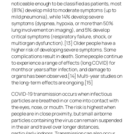
noticeable enough to be classified as patients, most
(81%) develop mild to moderate symptoms (up to
mild pneumonia), while 14% develop severe
symptoms (dyspnea, hypoxia, or more than 50%
lung involvement on imaging), and 5% develop
critical symptoms (respiratory failure, shock, or
multiorgan dysfunction).[13] Older people have a
higher risk of developing severe symptoms. Some
complications result in death. Some people continue
to experience a range of effects (long COVID) for
months or years after infection, and damage to
organs has been observed.[14] Multi-year studies on
the long-term effects are ongoing.[15]
COVID‑19 transmission occurs when infectious
particles are breathed in or come into contact with
the eyes, nose, or mouth. The risk is highest when
people are in close proximity, but small airborne
particles containing the virus can remain suspended
in the air and travel over longer distances,
particularly indoors. Transmission can also occur