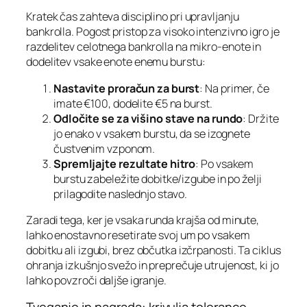
Kratek čas zahteva disciplino pri upravljanju
bankrolla. Pogost pristop za visoko intenzivno igro je
razdelitev celotnega bankrolla na mikro‑enote in
dodelitev vsake enote enemu burstu:
Nastavite proračun za burst
: Na primer, če
imate €100, dodelite €5 na burst.
Odločite se za višino stave na rundo
: Držite
jo enako v vsakem burstu, da se izognete
čustvenim vzponom.
Spremljajte rezultate hitro
: Po vsakem
burstu zabeležite dobitke/izgube in po želji
prilagodite naslednjo stavo.
Zaradi tega, ker je vsaka runda krajša od minute,
lahko enostavno resetirate svoj um po vsakem
dobitku ali izgubi, brez občutka izčrpanosti. Ta ciklus
ohranja izkušnjo svežo in preprečuje utrujenost, ki jo
lahko povzroči daljše igranje.