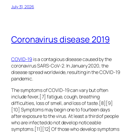
July 31, 2026
Coronavirus disease 2019
COVID-19
is a contagious disease caused by the
coronavirus SARS-CoV-2. In January 2020, the
disease spread worldwide, resulting in the COVID-19
pandemic.
The symptoms of COVID‑19 can vary but often
include fever,[7] fatigue, cough, breathing
difficulties, loss of smell, and loss of taste.[8][9]
[10] Symptoms may begin one to fourteen days
after exposure to the virus. At least a third of people
who are infected do not develop noticeable
symptoms.[11][12] Of those who develop symptoms