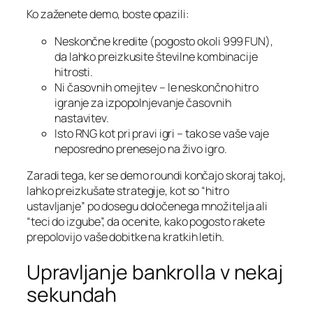
Ko zaženete demo, boste opazili:
Neskončne kredite (pogosto okoli 999 FUN),
da lahko preizkusite številne kombinacije
hitrosti.
Ni časovnih omejitev – le neskončno hitro
igranje za izpopolnjevanje časovnih
nastavitev.
Isto RNG kot pri pravi igri – tako se vaše vaje
neposredno prenesejo na živo igro.
Zaradi tega, ker se demo roundi končajo skoraj takoj,
lahko preizkušate strategije, kot so “hitro
ustavljanje” po dosegu določenega množitelja ali
“teci do izgube”, da ocenite, kako pogosto rakete
prepolovijo vaše dobitke na kratkih letih.
Upravljanje bankrolla v nekaj
sekundah