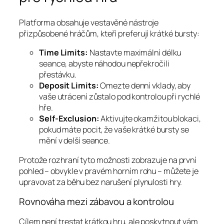
Platforma obsahuje vestavěné nástroje
přizpůsobené hráčům, kteří preferují krátké bursty:
Time Limits:
Nastavte maximální délku
seance, abyste náhodou nepřekročili
přestávku.
Deposit Limits:
Omezte denní vklady, aby
vaše utrácení zůstalo pod kontrolou při rychlé
hře.
Self‑Exclusion:
Aktivujte okamžitou blokaci,
pokud máte pocit, že vaše krátké bursty se
mění v delší seance.
Protože rozhraní tyto možnosti zobrazuje na první
pohled – obvykle v pravém horním rohu – můžete je
upravovat za běhu bez narušení plynulosti hry.
Rovnováha mezi zábavou a kontrolou
Cílem není trestat krátkou hru, ale poskytnout vám