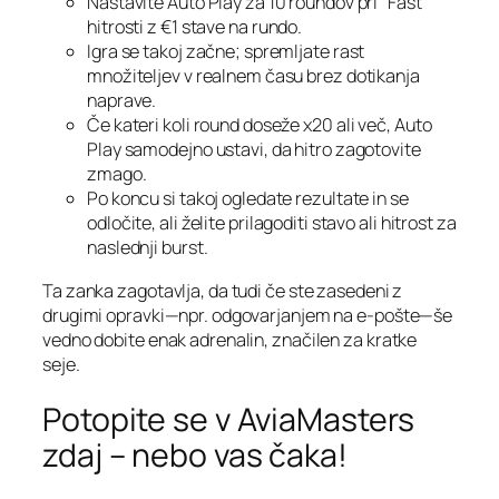
Nastavite Auto Play za 10 roundov pri “Fast”
hitrosti z €1 stave na rundo.
Igra se takoj začne; spremljate rast
množiteljev v realnem času brez dotikanja
naprave.
Če kateri koli round doseže x20 ali več, Auto
Play samodejno ustavi, da hitro zagotovite
zmago.
Po koncu si takoj ogledate rezultate in se
odločite, ali želite prilagoditi stavo ali hitrost za
naslednji burst.
Ta zanka zagotavlja, da tudi če ste zasedeni z
drugimi opravki—npr. odgovarjanjem na e‑pošte—še
vedno dobite enak adrenalin, značilen za kratke
seje.
Potopite se v AviaMasters
zdaj – nebo vas čaka!