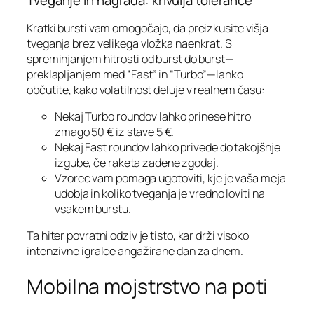
Tveganje in nagrada: krivulja tolerance
Kratki bursti vam omogočajo, da preizkusite višja
tveganja brez velikega vložka naenkrat. S
spreminjanjem hitrosti od burst do burst—
preklapljanjem med “Fast” in “Turbo”—lahko
občutite, kako volatilnost deluje v realnem času:
Nekaj Turbo roundov lahko prinese hitro
zmago 50 € iz stave 5 €.
Nekaj Fast roundov lahko privede do takojšnje
izgube, če raketa zadene zgodaj.
Vzorec vam pomaga ugotoviti, kje je vaša meja
udobja in koliko tveganja je vredno loviti na
vsakem burstu.
Ta hiter povratni odziv je tisto, kar drži visoko
intenzivne igralce angažirane dan za dnem.
Mobilna mojstrstvo na poti