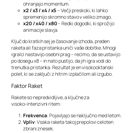
ohranjajo momentum.
x2 / x3 / x4 / x5
– Večji preskoki, ki lahko
spremenijo skromno stavo v veliko zmago.
x20 / x40 / x80
– Redki dogodki, ki sprožijo
animacije slavja.
Ključ do kratkih sej je časovanje izhoda, preden
raketa ali faza pristanka uniči vaše dobitke. Mnogi
igralci nastavijo osebni prag – recimo, da se ustavijo
po dosegu x8 – in nato pustijo, da jih igra vodi do
trenutka pristanka. Rezultat je en visokooktanski
polet, ki se zaključi z hitrim izplačilom ali izgubo.
Faktor Raket
Rakete so nepredvidljive, a ključne za
visoko‑intenzivni ritem:
Frekvenca
: Pojavljajo se naključno med letom.
Vpliv
: Vsaka raketa takoj prepolovi celoten
zbrani znesek.