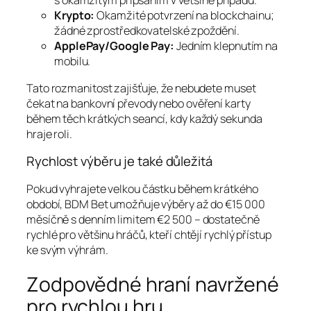
s okamžitým připsáním v většině případů.
Krypto:
Okamžité potvrzení na blockchainu;
žádné zprostředkovatelské zpoždění.
ApplePay/Google Pay:
Jedním klepnutím na
mobilu.
Tato rozmanitost zajišťuje, že nebudete muset
čekat na bankovní převody nebo ověření karty
během těch krátkých seancí, kdy každý sekunda
hraje roli.
Rychlost výběru je také důležitá
Pokud vyhrajete velkou částku během krátkého
období, BDM Bet umožňuje výběry až do €15 000
měsíčně s denním limitem €2 500 – dostatečně
rychlé pro většinu hráčů, kteří chtějí rychlý přístup
ke svým výhrám.
Zodpovědné hraní navržené
pro rychlou hru