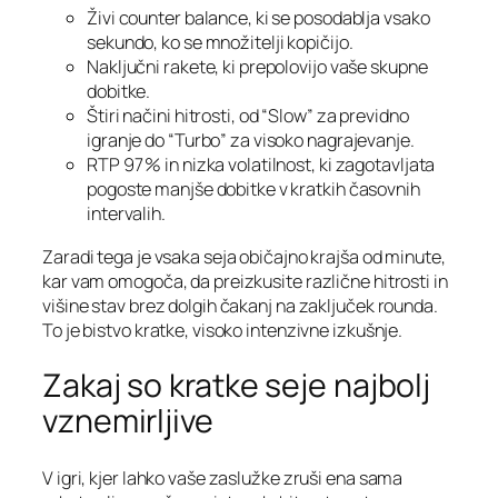
Živi counter balance, ki se posodablja vsako
sekundo, ko se množitelji kopičijo.
Naključni rakete, ki prepolovijo vaše skupne
dobitke.
Štiri načini hitrosti, od “Slow” za previdno
igranje do “Turbo” za visoko nagrajevanje.
RTP 97 % in nizka volatilnost, ki zagotavljata
pogoste manjše dobitke v kratkih časovnih
intervalih.
Zaradi tega je vsaka seja običajno krajša od minute,
kar vam omogoča, da preizkusite različne hitrosti in
višine stav brez dolgih čakanj na zaključek rounda.
To je bistvo kratke, visoko intenzivne izkušnje.
Zakaj so kratke seje najbolj
vznemirljive
V igri, kjer lahko vaše zaslužke zruši ena sama