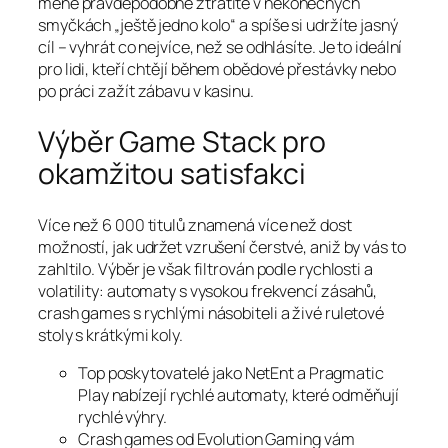
méně pravděpodobně ztratíte v nekonečných
smyčkách „ještě jedno kolo“ a spíše si udržíte jasný
cíl – vyhrát co nejvíce, než se odhlásíte. Je to ideální
pro lidi, kteří chtějí během obědové přestávky nebo
po práci zažít zábavu v kasinu.
Výběr Game Stack pro
okamžitou satisfakci
Více než 6 000 titulů znamená více než dost
možností, jak udržet vzrušení čerstvé, aniž by vás to
zahltilo. Výběr je však filtrován podle rychlosti a
volatility: automaty s vysokou frekvencí zásahů,
crash games s rychlými násobiteli a živé ruletové
stoly s krátkými koly.
Top poskytovatelé jako NetEnt a Pragmatic
Play nabízejí rychlé automaty, které odměňují
rychlé výhry.
Crash games od Evolution Gaming vám