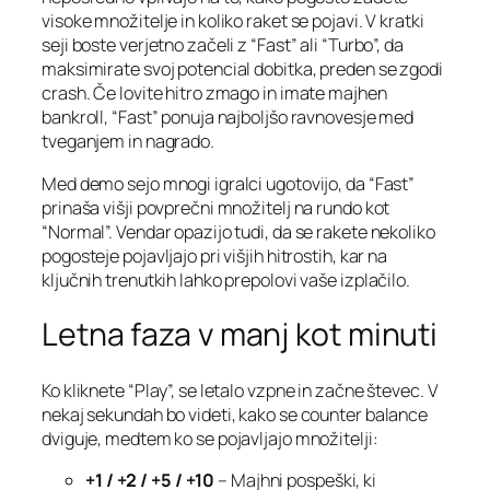
visoke množitelje in koliko raket se pojavi. V kratki
seji boste verjetno začeli z “Fast” ali “Turbo”, da
maksimirate svoj potencial dobitka, preden se zgodi
crash. Če lovite hitro zmago in imate majhen
bankroll, “Fast” ponuja najboljšo ravnovesje med
tveganjem in nagrado.
Med demo sejo mnogi igralci ugotovijo, da “Fast”
prinaša višji povprečni množitelj na rundo kot
“Normal”. Vendar opazijo tudi, da se rakete nekoliko
pogosteje pojavljajo pri višjih hitrostih, kar na
ključnih trenutkih lahko prepolovi vaše izplačilo.
Letna faza v manj kot minuti
Ko kliknete “Play”, se letalo vzpne in začne števec. V
nekaj sekundah bo videti, kako se counter balance
dviguje, medtem ko se pojavljajo množitelji:
+1 / +2 / +5 / +10
– Majhni pospeški, ki