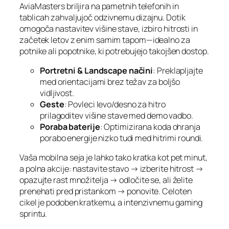
AviaMasters briljira na pametnih telefonih in
tablicah zahvaljujoč odzivnemu dizajnu. Dotik
omogoča nastavitev višine stave, izbiro hitrosti in
začetek letov z enim samim tapom—idealno za
potnike ali popotnike, ki potrebujejo takojšen dostop.
Portretni & Landscape načini
: Preklapljajte
med orientacijami brez težav za boljšo
vidljivost.
Geste
: Povleci levo/desno za hitro
prilagoditev višine stave med demo vadbo.
Poraba baterije
: Optimizirana koda ohranja
porabo energije nizko tudi med hitrimi roundi.
Vaša mobilna seja je lahko tako kratka kot pet minut,
a polna akcije: nastavite stavo → izberite hitrost →
opazujte rast množitelja → odločite se, ali želite
prenehati pred pristankom → ponovite. Celoten
cikel je podoben kratkemu, a intenzivnemu gaming
sprintu.