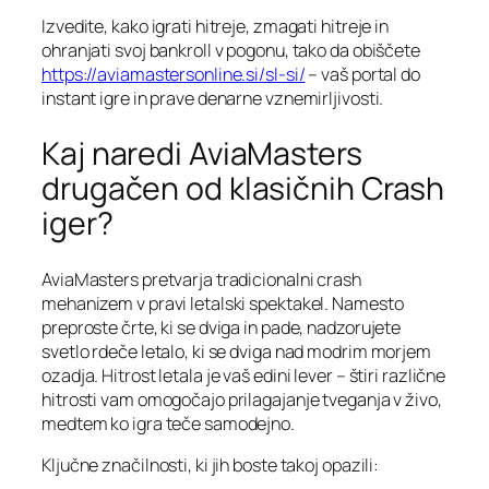
Izvedite, kako igrati hitreje, zmagati hitreje in
ohranjati svoj bankroll v pogonu, tako da obiščete
https://aviamastersonline.si/sl-si/
– vaš portal do
instant igre in prave denarne vznemirljivosti.
Kaj naredi AviaMasters
drugačen od klasičnih Crash
iger?
AviaMasters pretvarja tradicionalni crash
mehanizem v pravi letalski spektakel. Namesto
preproste črte, ki se dviga in pade, nadzorujete
svetlo rdeče letalo, ki se dviga nad modrim morjem
ozadja. Hitrost letala je vaš edini lever – štiri različne
hitrosti vam omogočajo prilagajanje tveganja v živo,
medtem ko igra teče samodejno.
Ključne značilnosti, ki jih boste takoj opazili: