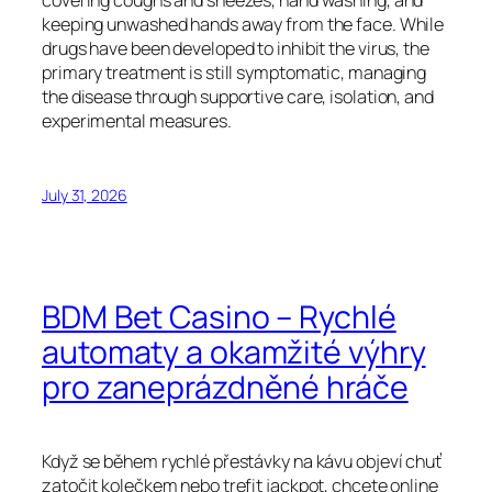
covering coughs and sneezes, hand washing, and
keeping unwashed hands away from the face. While
drugs have been developed to inhibit the virus, the
primary treatment is still symptomatic, managing
the disease through supportive care, isolation, and
experimental measures.
July 31, 2026
BDM Bet Casino – Rychlé
automaty a okamžité výhry
pro zaneprázdněné hráče
Když se během rychlé přestávky na kávu objeví chuť
zatočit kolečkem nebo trefit jackpot, chcete online