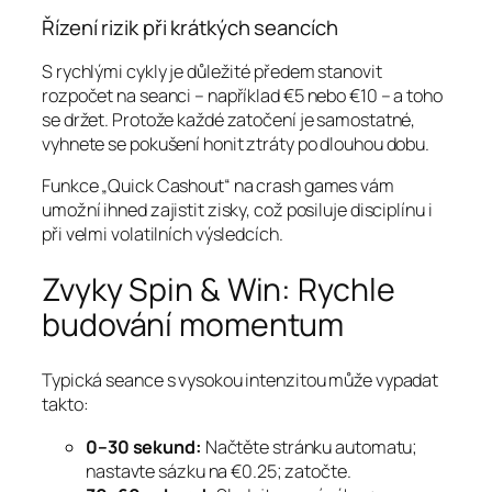
Řízení rizik při krátkých seancích
S rychlými cykly je důležité předem stanovit
rozpočet na seanci – například €5 nebo €10 – a toho
se držet. Protože každé zatočení je samostatné,
vyhnete se pokušení honit ztráty po dlouhou dobu.
Funkce „Quick Cashout“ na crash games vám
umožní ihned zajistit zisky, což posiluje disciplínu i
při velmi volatilních výsledcích.
Zvyky Spin & Win: Rychle
budování momentum
Typická seance s vysokou intenzitou může vypadat
takto:
0–30 sekund:
Načtěte stránku automatu;
nastavte sázku na €0.25; zatočte.