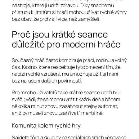
nástroje, které ji udrží zdravou. Díky snadnému
přístupu k limitům si hráči mohou užívat rychlé výhry
bez obav, že prohrají více, než zamýšleli.
Proč jsou krátké seance
důležité pro moderní hráče
Současný hráč často kombinuje práci, rodinu a volný
čas. Kasino, které respektuje tyto omezení tím, že
nabízí rychlé vzrušení, mu umožňuje užít si hraní
bez narušení dalších povinností.
Pro mnoho uživatelů také krátké seance udrží hru
svěží; vědí, že se mohou vrátit každý den a během
několika minut znovu zasáhnout stejný automat,
aniž by museli znovu „zahřívat“ mentálně.
Komunita kolem rychlé hry
Najdete fóra a skupiny na sociálních sítích věnované