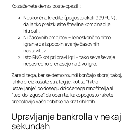
Ko zaženete demo, boste opazili:
Neskončne kredite (pogosto okoli 999 FUN),
da lahko preizkusite številne kombinacije
hitrosti.
Ni časovnih omejitev – le neskončno hitro
igranje za izpopolnjevanje časovnih
nastavitev.
Isto RNG kot pri pravi igri – tako se vaše vaje
neposredno prenesejo na živo igro.
Zaradi tega, ker se demo roundi končajo skoraj takoj,
lahko preizkušate strategije, kot so “hitro
ustavljanje” po dosegu določenega množitelja ali
“teci do izgube”, da ocenite, kako pogosto rakete
prepolovijo vaše dobitke na kratkih letih.
Upravljanje bankrolla v nekaj
sekundah