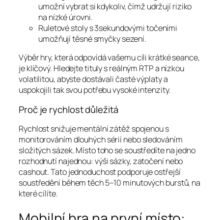
umožní vybrat si kdykoliv, čímž udržují riziko
na nízké úrovni.
Ruletové stoly s 3sekundovými točeními
umožňují těsné smyčky sezení.
Výběr hry, která odpovídá vašemu cíli krátké seance,
je klíčový. Hledejte tituly s reálným RTP a nízkou
volatilitou, abyste dostávali časté výplaty a
uspokojili tak svou potřebu vysoké intenzity.
Proč je rychlost důležitá
Rychlost snižuje mentální zátěž spojenou s
monitorováním dlouhých sérií nebo sledováním
složitých sázek. Místo toho se soustředíte na jedno
rozhodnutí najednou: výši sázky, zatočení nebo
cashout. Tato jednoduchost podporuje ostřejší
soustředění během těch 5–10 minutových burstů, na
které cílíte.
Mobilní hra na první místo: