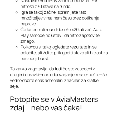
Nastavite Auto Play za 10 roundov pri “Fast”
hitrosti z €1 stave na rundo.
Igra se takoj začne; spremljate rast
množiteljev v realnem času brez dotikanja
naprave.
Če kateri koli round doseže x20 ali več, Auto
Play samodejno ustavi, da hitro zagotovite
zmago.
Po koncu si takoj ogledate rezultate in se
odločite, ali želite prilagoditi stavo ali hitrost za
naslednji burst.
Ta zanka zagotavlja, da tudi če ste zasedeni z
drugimi opravki—npr. odgovarjanjem na e‑pošte—še
vedno dobite enak adrenalin, značilen za kratke
seje.
Potopite se v AviaMasters
zdaj – nebo vas čaka!