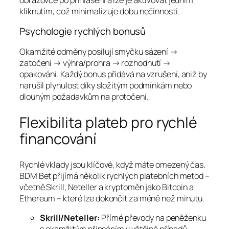
kliknutím, což minimalizuje dobu nečinnosti.
Psychologie rychlých bonusů
Okamžité odměny posilují smyčku sázení →
zatočení → výhra/prohra → rozhodnutí →
opakování. Každý bonus přidává na vzrušení, aniž by
narušil plynulost díky složitým podmínkám nebo
dlouhým požadavkům na protočení.
Flexibilita plateb pro rychlé
financování
Rychlé vklady jsou klíčové, když máte omezený čas.
BDM Bet přijímá několik rychlých platebních metod –
včetně Skrill, Neteller a kryptoměn jako Bitcoin a
Ethereum – které lze dokončit za méně než minutu.
Skrill/Neteller:
Přímé převody na peněženku