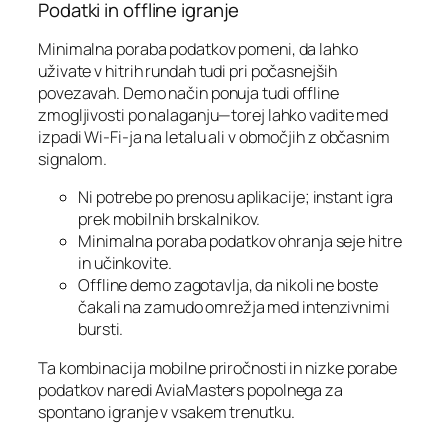
Podatki in offline igranje
Minimalna poraba podatkov pomeni, da lahko
uživate v hitrih rundah tudi pri počasnejših
povezavah. Demo način ponuja tudi offline
zmogljivosti po nalaganju—torej lahko vadite med
izpadi Wi‑Fi-ja na letalu ali v območjih z občasnim
signalom.
Ni potrebe po prenosu aplikacije; instant igra
prek mobilnih brskalnikov.
Minimalna poraba podatkov ohranja seje hitre
in učinkovite.
Offline demo zagotavlja, da nikoli ne boste
čakali na zamudo omrežja med intenzivnimi
bursti.
Ta kombinacija mobilne priročnosti in nizke porabe
podatkov naredi AviaMasters popolnega za
spontano igranje v vsakem trenutku.