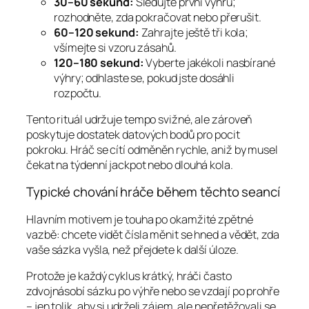
30–60 sekund:
Sledujte první výhru;
rozhodněte, zda pokračovat nebo přerušit.
60–120 sekund:
Zahrajte ještě tři kola;
všímejte si vzoru zásahů.
120–180 sekund:
Vyberte jakékoli nasbírané
výhry; odhlaste se, pokud jste dosáhli
rozpočtu.
Tento rituál udržuje tempo svižné, ale zároveň
poskytuje dostatek datových bodů pro pocit
pokroku. Hráč se cítí odměněn rychle, aniž by musel
čekat na týdenní jackpot nebo dlouhá kola.
Typické chování hráče během těchto seancí
Hlavním motivem je touha po okamžité zpětné
vazbě: chcete vidět čísla měnit se hned a vědět, zda
vaše sázka vyšla, než přejdete k další úloze.
Protože je každý cyklus krátký, hráči často
zdvojnásobí sázku po výhře nebo se vzdají po prohře
– jen tolik, aby si udrželi zájem, ale nepřetěžovali se