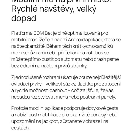
Rychlé návštěvy, velký
dopad
Platforma BDM Bet je plně optimalizovaná pro
mobilní prohlížeče a nabízí Android aplikaci, která se
načte okamžitě. Během těch krátkých okamžiků
mezi schůzkami nebo při čekání na autobus se
můžete přímo pustit do automatu nebo crash game
bez čekání na načtení prvků stránky.
Zjednodušené rozhraní ukazuje pouze nejdůležitější
ovládací prvky – velikost sázky, tlačítko pro zatočení
a rychlé možnosti cashout – což zajišťuje, že vás
nebudou rozptylovat menu nebo postranní panely.
Protože mobilní aplikace podporuje dotykové gesta
a nabízí push notifikace pro okamžité bonusy nebo
upozornění na jackpot, zůstanete v obraze i na
cestách.