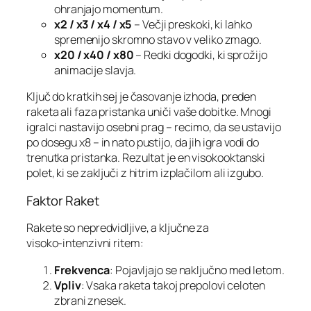
ohranjajo momentum.
x2 / x3 / x4 / x5
– Večji preskoki, ki lahko
spremenijo skromno stavo v veliko zmago.
x20 / x40 / x80
– Redki dogodki, ki sprožijo
animacije slavja.
Ključ do kratkih sej je časovanje izhoda, preden
raketa ali faza pristanka uniči vaše dobitke. Mnogi
igralci nastavijo osebni prag – recimo, da se ustavijo
po dosegu x8 – in nato pustijo, da jih igra vodi do
trenutka pristanka. Rezultat je en visokooktanski
polet, ki se zaključi z hitrim izplačilom ali izgubo.
Faktor Raket
Rakete so nepredvidljive, a ključne za
visoko‑intenzivni ritem:
Frekvenca
: Pojavljajo se naključno med letom.
Vpliv
: Vsaka raketa takoj prepolovi celoten
zbrani znesek.