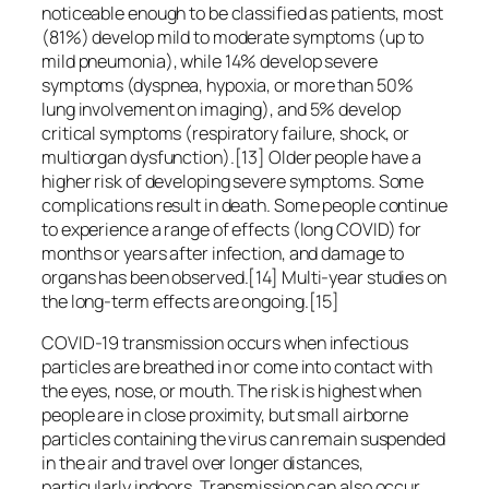
noticeable enough to be classified as patients, most
(81%) develop mild to moderate symptoms (up to
mild pneumonia), while 14% develop severe
symptoms (dyspnea, hypoxia, or more than 50%
lung involvement on imaging), and 5% develop
critical symptoms (respiratory failure, shock, or
multiorgan dysfunction).[13] Older people have a
higher risk of developing severe symptoms. Some
complications result in death. Some people continue
to experience a range of effects (long COVID) for
months or years after infection, and damage to
organs has been observed.[14] Multi-year studies on
the long-term effects are ongoing.[15]
COVID‑19 transmission occurs when infectious
particles are breathed in or come into contact with
the eyes, nose, or mouth. The risk is highest when
people are in close proximity, but small airborne
particles containing the virus can remain suspended
in the air and travel over longer distances,
particularly indoors. Transmission can also occur