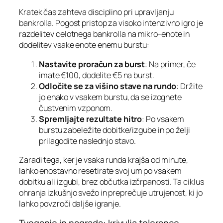
Kratek čas zahteva disciplino pri upravljanju
bankrolla. Pogost pristop za visoko intenzivno igro je
razdelitev celotnega bankrolla na mikro‑enote in
dodelitev vsake enote enemu burstu:
Nastavite proračun za burst
: Na primer, če
imate €100, dodelite €5 na burst.
Odločite se za višino stave na rundo
: Držite
jo enako v vsakem burstu, da se izognete
čustvenim vzponom.
Spremljajte rezultate hitro
: Po vsakem
burstu zabeležite dobitke/izgube in po želji
prilagodite naslednjo stavo.
Zaradi tega, ker je vsaka runda krajša od minute,
lahko enostavno resetirate svoj um po vsakem
dobitku ali izgubi, brez občutka izčrpanosti. Ta ciklus
ohranja izkušnjo svežo in preprečuje utrujenost, ki jo
lahko povzroči daljše igranje.