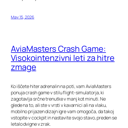
May 15, 2026
AviaMasters Crash Game:
Visokointenzivni leti za hitre
zmage
Ko iščete hiter adrenalin na poti, vam AviaMasters
ponuja crash game v stilu flight‑simulatorja, ki
zagotavlja srčne trenutke v manj kot minuti. Ne
glede na to, ali ste v vrsti v kavarnici ali na vlaku,
mobilno prijazen dizajn igre vam omogoča, da takoj
vstopite v cockpit in nastavite svojo stavo, preden se
letalo dvigne v zrak.