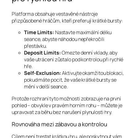
Platforma obsahuje vestavěné nástroje
přizpůsobené hráčům, kteří preferují krátké bursty:
Time Limits:
Nastavte maximální délku
seance, abyste náhodou nepřekročili
přestávku.
Deposit Limits:
Omezte denní vklady, aby
vaše utrácení zůstalo pod kontrolou při rychlé
hře.
Self‑Exclusion:
Aktivujte okamžitou blokaci,
pokud máte pocit, že vaše krátké bursty se
mění v delší seance.
Protože rozhraní tyto možnosti zobrazuje na první
pohled – obvykle v pravém horním rohu – můžete je
upravovat za běhu bez narušení plynulosti hry.
Rovnováha mezi zábavou a kontrolou
Cílem není trestat krátkou hru, ale poskytnout vám