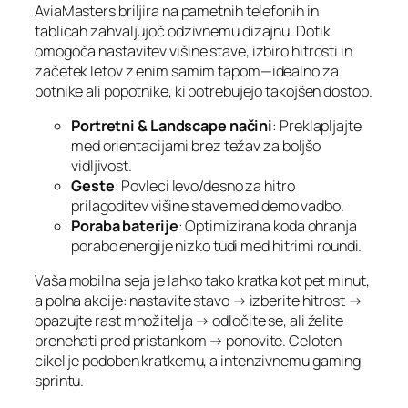
AviaMasters briljira na pametnih telefonih in
tablicah zahvaljujoč odzivnemu dizajnu. Dotik
omogoča nastavitev višine stave, izbiro hitrosti in
začetek letov z enim samim tapom—idealno za
potnike ali popotnike, ki potrebujejo takojšen dostop.
Portretni & Landscape načini
: Preklapljajte
med orientacijami brez težav za boljšo
vidljivost.
Geste
: Povleci levo/desno za hitro
prilagoditev višine stave med demo vadbo.
Poraba baterije
: Optimizirana koda ohranja
porabo energije nizko tudi med hitrimi roundi.
Vaša mobilna seja je lahko tako kratka kot pet minut,
a polna akcije: nastavite stavo → izberite hitrost →
opazujte rast množitelja → odločite se, ali želite
prenehati pred pristankom → ponovite. Celoten
cikel je podoben kratkemu, a intenzivnemu gaming
sprintu.