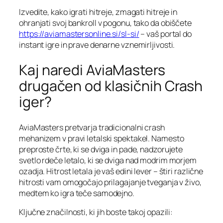
Izvedite, kako igrati hitreje, zmagati hitreje in
ohranjati svoj bankroll v pogonu, tako da obiščete
https://aviamastersonline.si/sl-si/
– vaš portal do
instant igre in prave denarne vznemirljivosti.
Kaj naredi AviaMasters
drugačen od klasičnih Crash
iger?
AviaMasters pretvarja tradicionalni crash
mehanizem v pravi letalski spektakel. Namesto
preproste črte, ki se dviga in pade, nadzorujete
svetlo rdeče letalo, ki se dviga nad modrim morjem
ozadja. Hitrost letala je vaš edini lever – štiri različne
hitrosti vam omogočajo prilagajanje tveganja v živo,
medtem ko igra teče samodejno.
Ključne značilnosti, ki jih boste takoj opazili: