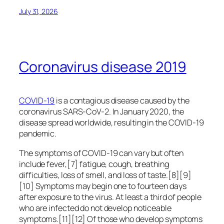
July 31, 2026
Coronavirus disease 2019
COVID-19
is a contagious disease caused by the
coronavirus SARS-CoV-2. In January 2020, the
disease spread worldwide, resulting in the COVID-19
pandemic.
The symptoms of COVID‑19 can vary but often
include fever,[7] fatigue, cough, breathing
difficulties, loss of smell, and loss of taste.[8][9]
[10] Symptoms may begin one to fourteen days
after exposure to the virus. At least a third of people
who are infected do not develop noticeable
symptoms.[11][12] Of those who develop symptoms