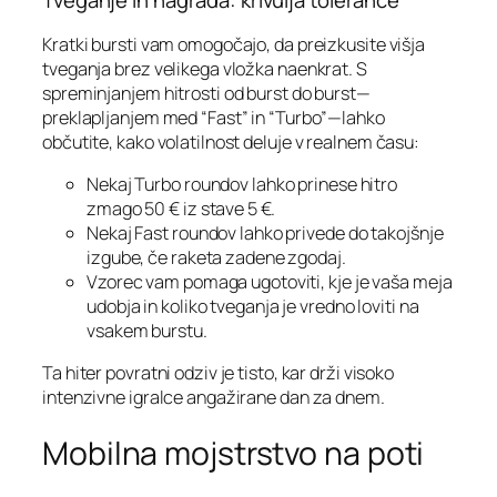
Tveganje in nagrada: krivulja tolerance
Kratki bursti vam omogočajo, da preizkusite višja
tveganja brez velikega vložka naenkrat. S
spreminjanjem hitrosti od burst do burst—
preklapljanjem med “Fast” in “Turbo”—lahko
občutite, kako volatilnost deluje v realnem času:
Nekaj Turbo roundov lahko prinese hitro
zmago 50 € iz stave 5 €.
Nekaj Fast roundov lahko privede do takojšnje
izgube, če raketa zadene zgodaj.
Vzorec vam pomaga ugotoviti, kje je vaša meja
udobja in koliko tveganja je vredno loviti na
vsakem burstu.
Ta hiter povratni odziv je tisto, kar drži visoko
intenzivne igralce angažirane dan za dnem.
Mobilna mojstrstvo na poti