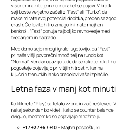
visoke množitelje in koliko raket se pojavi. V kratki
seji boste verjetno začeli z “Fast” ali “Turbo”, da
maksimirate svoj potencial dobitka, preden se zgodi
crash. Če lovite hitro zmago in imate majhen
bankroll, “Fast” ponuja najboljšo ravnovesje med
tveganjem in nagrado.
Med demo sejo mnogi igralci ugotovijo, da “Fast”
prinaša višji povprečni množitelj na rundo kot
“Normal”. Vendar opazijo tudi, da se rakete nekoliko
pogosteje pojavljajo pri višjih hitrostih, kar na
ključnih trenutkih lahko prepolovi vaše izplačilo.
Letna faza v manj kot minuti
Ko kliknete “Play”, se letalo vzpne in začne števec. V
nekaj sekundah bo videti, kako se counter balance
dviguje, medtem ko se pojavljajo množitelji:
+1 / +2 / +5 / +10
– Majhni pospeški, ki