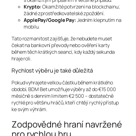
s okamžitým připsáním v většině případů.
Krypto:
Okamžité potvrzení na blockchainu;
žádné zprostředkovatelské zpoždění.
ApplePay/Google Pay:
Jedním klepnutím na
mobilu.
Tato rozmanitost zajišťuje, že nebudete muset
čekat na bankovní převody nebo ověření karty
během těch krátkých seancí, kdy každý sekunda
hraje roli.
Rychlost výběru je také důležitá
Pokud vyhrajete velkou částku během krátkého
období, BDM Bet umožňuje výběry až do €15 000
měsíčně s denním limitem €2 500 – dostatečně
rychlé pro většinu hráčů, kteří chtějí rychlý přístup
ke svým výhrám.
Zodpovědné hraní navržené
pro rychlou hru