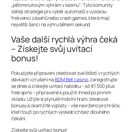
„pětiminutovým výhrám v kasinu“. Tyto komunity
sdílejí strategie pro výběr automatů s vysokou
frekvencí zásahů nebo crash games, které mají
největší šanci na výhru během sekund.
Vaše další rychlá výhra čeká
– Získejte svůj uvítací
bonus!
Pokud jste připraveni otestovat své štěstí v rychlých
dávkách vzrušení na
BDM Bet casino
, zaregistrujte
se dnes a získejte uvítací nabídku – až €1 500 plus
free spins – připravené k použití ihned po prvním
vkladu. Užijte si plynulé mobilní hraní, bleskové
bonusy a okamžité výplaty – vše navrženo pro hráče,
kteří touží po rychlých výsledcích bez dlouhého
čekání.
Získejte svůj uvítací bonus!