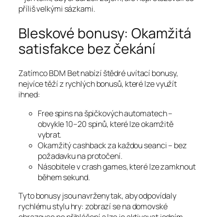
příliš velkými sázkami.
Bleskové bonusy: Okamžitá
satisfakce bez čekání
Zatímco BDM Bet nabízí štědré uvítací bonusy,
nejvíce těží z rychlých bonusů, které lze využít
ihned:
Free spins na špičkových automatech –
obvykle 10–20 spinů, které lze okamžitě
vybrat.
Okamžitý cashback za každou seanci – bez
požadavku na protočení.
Násobitele v crash games, které lze zamknout
během sekund.
Tyto bonusy jsou navrženy tak, aby odpovídaly
rychlému stylu hry: zobrazí se na domovské
obrazovce po přihlášení a lze je aktivovat jedním