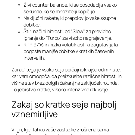
Živi counter balance, ki se posodablja vsako
sekundo, ko se množitelji kopičijo.
Naključni rakete, ki prepolovijo vaše skupne
dobitke.
Štiri načini hitrosti, od “Slow” za previdno
igranje do “Turbo” za visoko nagrajevanje.
RTP 97 % in nizka volatilnost, ki zagotavljata
pogoste manjše dobitke v kratkih časovnih
intervalih.
Zaradi tega je vsaka seja običajno krajša od minute,
kar vam omogoča, da preizkusite različne hitrosti in
višine stav brez dolgih čakanj na zaključek rounda.
To je bistvo kratke, visoko intenzivne izkušnje.
Zakaj so kratke seje najbolj
vznemirljive
V igri, kjer lahko vaše zaslužke zruši ena sama