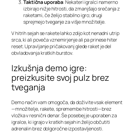
Taktična uporaba
: Nekateri igralci namerno
izbirajo nižje hitrosti, da zmanjšajo srečanja z
raketami, če želijo stabilno igro; drugi
sprejmejo tveganje za višje množitelje.
V hitrih sejah se rakete lahko zdijo kot nenadni utrip
srca, ki ali poveča vznemirjenje ali pa prinese hiter
reset. Upravljanje pričakovanj glede raket je del
obvladovanja kratkih burstov.
Izkušnja demo igre:
preizkusite svoj pulz brez
tveganja
Demo način vam omogoča, da doživite vsak element
—množitelje, rakete, spremembe hitrosti—brez
vložka v resnični denar. Še posebej je uporaben za
igralce, ki igrajo v kratkih sejah in želijo občutiti
adrenalin brez dolgoročne izpostavljenosti.