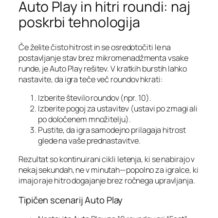
Auto Play in hitri roundi: naj
poskrbi tehnologija
Če želite čisto hitrost in se osredotočiti le na
postavljanje stav brez mikromenadžmenta vsake
runde, je Auto Play rešitev. V kratkih burstih lahko
nastavite, da igra teče več roundov hkrati:
Izberite število roundov (npr. 10).
Izberite pogoj za ustavitev (ustavi po zmagi ali
po določenem množitelju).
Pustite, da igra samodejno prilagaja hitrost
glede na vaše prednastavitve.
Rezultat so kontinuirani cikli letenja, ki se nabirajo v
nekaj sekundah, ne v minutah—popolno za igralce, ki
imajo raje hitro dogajanje brez ročnega upravljanja.
Tipičen scenarij Auto Play