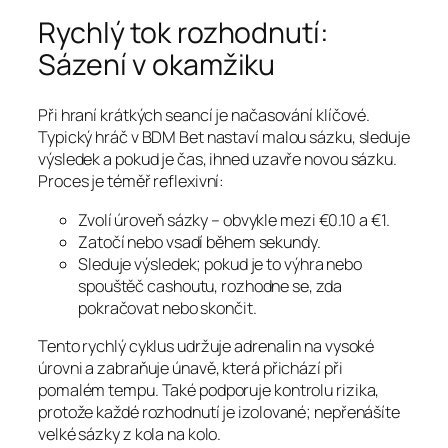
Rychlý tok rozhodnutí:
Sázení v okamžiku
Při hraní krátkých seancí je načasování klíčové.
Typický hráč v BDM Bet nastaví malou sázku, sleduje
výsledek a pokud je čas, ihned uzavře novou sázku.
Proces je téměř reflexivní:
Zvolí úroveň sázky – obvykle mezi €0.10 a €1.
Zatočí nebo vsadí během sekundy.
Sleduje výsledek; pokud je to výhra nebo
spouštěč cashoutu, rozhodne se, zda
pokračovat nebo skončit.
Tento rychlý cyklus udržuje adrenalin na vysoké
úrovni a zabraňuje únavě, která přichází při
pomalém tempu. Také podporuje kontrolu rizika,
protože každé rozhodnutí je izolované; nepřenášíte
velké sázky z kola na kolo.