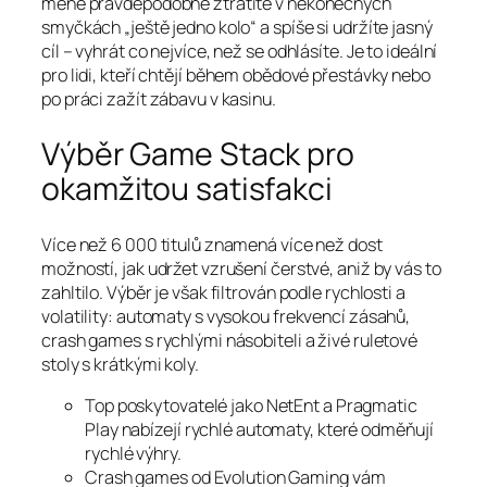
méně pravděpodobně ztratíte v nekonečných
smyčkách „ještě jedno kolo“ a spíše si udržíte jasný
cíl – vyhrát co nejvíce, než se odhlásíte. Je to ideální
pro lidi, kteří chtějí během obědové přestávky nebo
po práci zažít zábavu v kasinu.
Výběr Game Stack pro
okamžitou satisfakci
Více než 6 000 titulů znamená více než dost
možností, jak udržet vzrušení čerstvé, aniž by vás to
zahltilo. Výběr je však filtrován podle rychlosti a
volatility: automaty s vysokou frekvencí zásahů,
crash games s rychlými násobiteli a živé ruletové
stoly s krátkými koly.
Top poskytovatelé jako NetEnt a Pragmatic
Play nabízejí rychlé automaty, které odměňují
rychlé výhry.
Crash games od Evolution Gaming vám