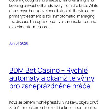
covering coughs and sneezes, hand washing, and
keeping unwashed hands away from the face. While
drugs have been developed to inhibit the virus, the
primary treatment is still symptomatic, managing
the disease through supportive care, isolation, and
experimental measures.
July 31, 2026
BDM Bet Casino – Rychlé
automaty a okamžité výhry
pro zaneprázdněné hráče
Když se během rychlé přestávky na kávu objeví chuť
zatočit kolečkem nebo trefit jackpot, chcete online