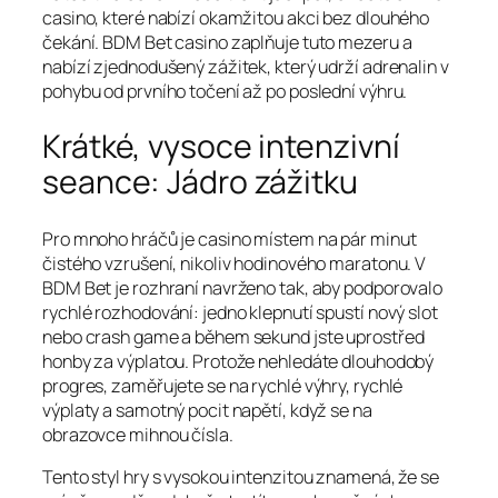
casino, které nabízí okamžitou akci bez dlouhého
čekání. BDM Bet casino zaplňuje tuto mezeru a
nabízí zjednodušený zážitek, který udrží adrenalin v
pohybu od prvního točení až po poslední výhru.
Krátké, vysoce intenzivní
seance: Jádro zážitku
Pro mnoho hráčů je casino místem na pár minut
čistého vzrušení, nikoliv hodinového maratonu. V
BDM Bet je rozhraní navrženo tak, aby podporovalo
rychlé rozhodování: jedno klepnutí spustí nový slot
nebo crash game a během sekund jste uprostřed
honby za výplatou. Protože nehledáte dlouhodobý
progres, zaměřujete se na rychlé výhry, rychlé
výplaty a samotný pocit napětí, když se na
obrazovce mihnou čísla.
Tento styl hry s vysokou intenzitou znamená, že se