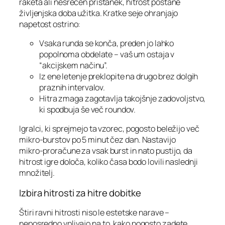
raketa ali nesrečen pristanek, hitrost postane
življenjska doba užitka. Kratke seje ohranjajo
napetost ostrino:
Vsaka runda se konča, preden jo lahko
popolnoma obdelate – vaš um ostaja v
“akcijskem načinu”.
Iz ene letenje preklopite na drugo brez dolgih
praznih intervalov.
Hitra zmaga zagotavlja takojšnje zadovoljstvo,
ki spodbuja še več roundov.
Igralci, ki sprejmejo ta vzorec, pogosto beležijo več
mikro‑burstov po 5 minut čez dan. Nastavijo
mikro‑proračune za vsak burst in nato pustijo, da
hitrost igre določa, koliko časa bodo lovili naslednji
množitelj.
Izbira hitrosti za hitre dobitke
Štiri ravni hitrosti niso le estetske narave –
neposredno vplivajo na to, kako pogosto zadete