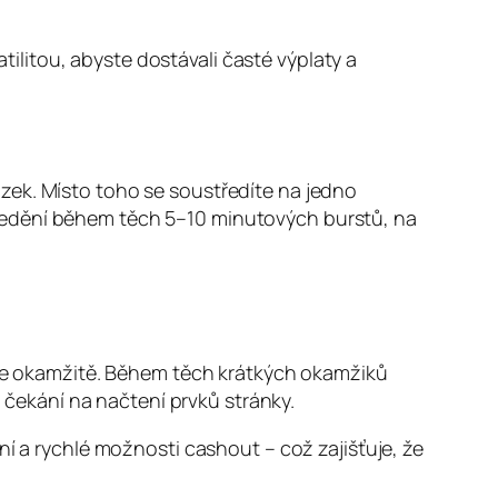
atilitou, abyste dostávali časté výplaty a
zek. Místo toho se soustředíte na jedno
ředění během těch 5–10 minutových burstů, na
ačte okamžitě. Během těch krátkých okamžiků
čekání na načtení prvků stránky.
ní a rychlé možnosti cashout – což zajišťuje, že