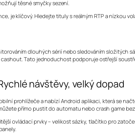
ožňují těsné smyčky sezení.
e, je klíčový. Hledejte tituly s reálným RTP a nízkou vol
itorováním dlouhých sérií nebo sledováním složitých sá
o cashout. Tato jednoduchost podporuje ostřejší soust
 Rychlé návštěvy, velký dopad
bilní prohlížeče a nabízí Android aplikaci, která se n
můžete přímo pustit do automatu nebo crash game bez 
ší ovládací prvky – velikost sázky, tlačítko pro zatoče
panely.