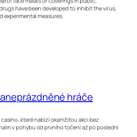
se of face masks or coverings in public,
ugs have been developed to inhibit the virus,
and experimental measures.
 zaneprázdněné hráče
 casino, které nabízí okamžitou akci bez
nalin v pohybu od prvního točení až po poslední