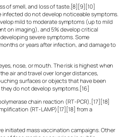
s of smell, and loss of taste.[8][9][10]
re infected do not develop noticeable symptoms.
evelop mild to moderate symptoms (up to mild
t on imaging), and 5% develop critical
 of developing severe symptoms. Some
 months or years after infection, and damage to
eyes, nose, or mouth. The risk is highest when
the air and travel over longer distances,
touching surfaces or objects that have been
if they do not develop symptoms.[16]
n polymerase chain reaction (RT‑PCR),[17][18]
mplification (RT‑LAMP)[17][18] from a
e initiated mass vaccination campaigns. Other