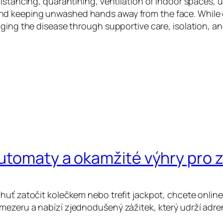
istancing, quarantining, ventilation of indoor spaces, u
d keeping unwashed hands away from the face. While dr
aging the disease through supportive care, isolation, 
automaty a okamžité výhry pro
huť zatočit kolečkem nebo trefit jackpot, chcete online
mezeru a nabízí zjednodušený zážitek, který udrží adre