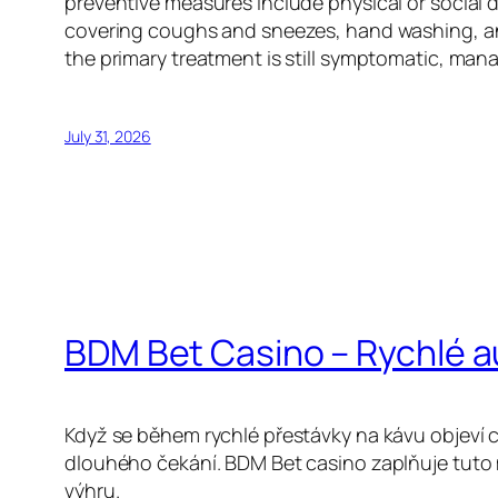
preventive measures include physical or social d
covering coughs and sneezes, hand washing, an
the primary treatment is still symptomatic, man
July 31, 2026
BDM Bet Casino – Rychlé 
Když se během rychlé přestávky na kávu objeví c
dlouhého čekání. BDM Bet casino zaplňuje tuto 
výhru.