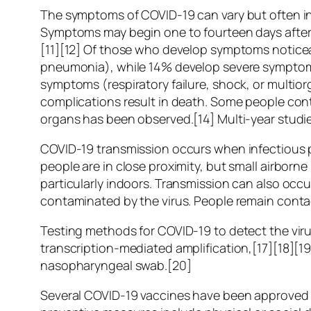
The symptoms of COVID‑19 can vary but often inclu
Symptoms may begin one to fourteen days after e
[11][12] Of those who develop symptoms noticea
pneumonia), while 14% develop severe symptoms
symptoms (respiratory failure, shock, or multio
complications result in death. Some people cont
organs has been observed.[14] Multi-year studie
COVID‑19 transmission occurs when infectious pa
people are in close proximity, but small airborne
particularly indoors. Transmission can also occ
contaminated by the virus. People remain conta
Testing methods for COVID-19 to detect the viru
transcription-mediated amplification,[17][18][1
nasopharyngeal swab.[20]
Several COVID-19 vaccines have been approved a