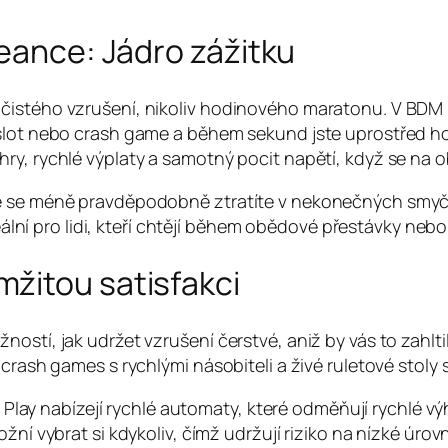
seance: Jádro zážitku
čistého vzrušení, nikoliv hodinového maratonu. V BDM 
 slot nebo crash game a během sekund jste uprostřed h
ry, rychlé výplaty a samotný pocit napětí, když se na 
e se méně pravděpodobně ztratíte v nekonečných smyčkác
deální pro lidi, kteří chtějí během obědové přestávky neb
žitou satisfakci
stí, jak udržet vzrušení čerstvé, aniž by vás to zahltilo
crash games s rychlými násobiteli a živé ruletové stoly s
lay nabízejí rychlé automaty, které odměňují rychlé výh
 vybrat si kdykoliv, čímž udržují riziko na nízké úrovn