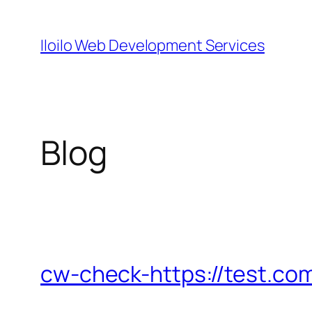
Skip
to
Iloilo Web Development Services
content
Blog
cw-check-https://test.co