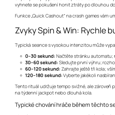
vyhnete se pokušení honit ztráty po dlouhou d
Funkce „Quick Cashout“ na crash games vám umožní 
Zvyky Spin & Win: Rychle
Typická seance s vysokou intenzitou může vypa
0–30 sekund:
Načtěte stránku automatu; n
30–60 sekund:
Sledujte první výhru; rozh
60–120 sekund:
Zahrajte ještě tři kola; vš
120–180 sekund:
Vyberte jakékoli nasbíran
Tento rituál udržuje tempo svižné, ale zároveň 
na týdenní jackpot nebo dlouhá kola.
Typické chování hráče během těchto s