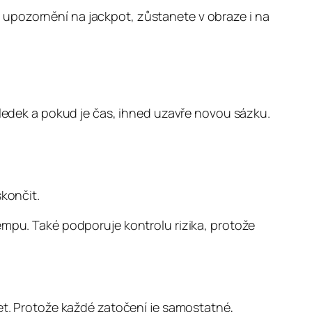
 upozornění na jackpot, zůstanete v obraze i na
sledek a pokud je čas, ihned uzavře novou sázku.
končit.
empu. Také podporuje kontrolu rizika, protože
žet. Protože každé zatočení je samostatné,