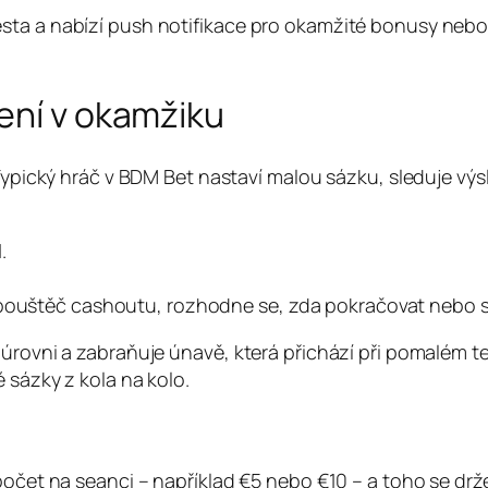
sta a nabízí push notifikace pro okamžité bonusy nebo
ení v okamžiku
 Typický hráč v BDM Bet nastaví malou sázku, sleduje vý
.
spouštěč cashoutu, rozhodne se, zda pokračovat nebo s
 úrovni a zabraňuje únavě, která přichází při pomalém t
 sázky z kola na kolo.
zpočet na seanci – například €5 nebo €10 – a toho se dr