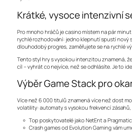
Krátké, vysoce intenzivní 
Pro mnoho hráčů je casino místem na pár minut 
rychlé rozhodování: jedno klepnutí spustí nový
dlouhodobý progres, zaměřujete se na rychlé výh
Tento styl hry s vysokou intenzitou znamená, ž
cíl – vyhrát co nejvíce, než se odhlásíte. Je to i
Výběr Game Stack pro okam
Více než 6 000 titulů znamená více než dost možno
volatility: automaty s vysokou frekvencí zásahů, 
Top poskytovatelé jako NetEnt a Pragmatic P
Crash games od Evolution Gaming vám umožní