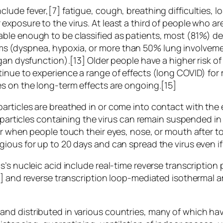
de fever,[7] fatigue, cough, breathing difficulties, los
xposure to the virus. At least a third of people who a
ble enough to be classified as patients, most (81%) d
 (dyspnea, hypoxia, or more than 50% lung involvemen
rgan dysfunction).[13] Older people have a higher risk
inue to experience a range of effects (long COVID) for
s on the long-term effects are ongoing.[15]
rticles are breathed in or come into contact with the 
 particles containing the virus can remain suspended in 
ur when people touch their eyes, nose, or mouth after 
gious for up to 20 days and can spread the virus even 
s’s nucleic acid include real-time reverse transcriptio
9] and reverse transcription loop-mediated isothermal a
nd distributed in various countries, many of which hav