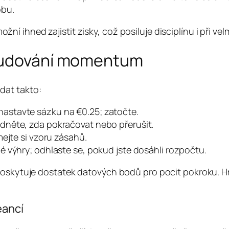
obu.
ihned zajistit zisky, což posiluje disciplínu i při velm
 budování momentum
dat takto:
astavte sázku na €0.25; zatočte.
odněte, zda pokračovat nebo přerušit.
ímejte si vzoru zásahů.
é výhry; odhlaste se, pokud jste dosáhli rozpočtu.
poskytuje dostatek datových bodů pro pocit pokroku. Hr
eancí