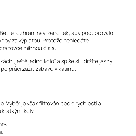
Bet je rozhraní navrženo tak, aby podporovalo
onby za výplatou. Protože nehledáte
obrazovce mihnou čísla.
h „ještě jedno kolo“ a spíše si udržíte jasný
o po práci zažít zábavu v kasinu.
. Výběr je však filtrován podle rychlosti a
 krátkými koly.
ry.
i.