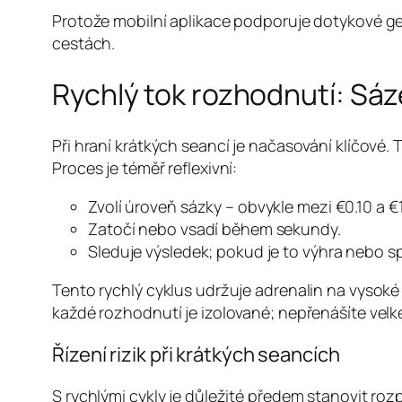
Protože mobilní aplikace podporuje dotykové ge
cestách.
Rychlý tok rozhodnutí: Sáz
Při hraní krátkých seancí je načasování klíčové.
Proces je téměř reflexivní:
Zvolí úroveň sázky – obvykle mezi €0.10 a €1
Zatočí nebo vsadí během sekundy.
Sleduje výsledek; pokud je to výhra nebo 
Tento rychlý cyklus udržuje adrenalin na vysoké
každé rozhodnutí je izolované; nepřenášíte velké
Řízení rizik při krátkých seancích
S rychlými cykly je důležité předem stanovit ro