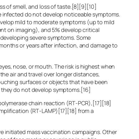
s of smell, and loss of taste.[8][9][10]
re infected do not develop noticeable symptoms.
evelop mild to moderate symptoms (up to mild
t on imaging), and 5% develop critical
 of developing severe symptoms. Some
 months or years after infection, and damage to
eyes, nose, or mouth. The risk is highest when
the air and travel over longer distances,
touching surfaces or objects that have been
if they do not develop symptoms.[16]
n polymerase chain reaction (RT‑PCR),[17][18]
mplification (RT‑LAMP)[17][18] from a
e initiated mass vaccination campaigns. Other