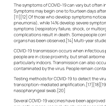
The symptoms of COVID‑19 can vary but often inclu
Symptoms may begin one to fourteen days after e
[11][12] Of those who develop symptoms noticea
pneumonia), while 14% develop severe symptoms
symptoms (respiratory failure, shock, or multio
complications result in death. Some people cont
organs has been observed.[14] Multi-year studie
COVID‑19 transmission occurs when infectious pa
people are in close proximity, but small airborne
particularly indoors. Transmission can also occ
contaminated by the virus. People remain conta
Testing methods for COVID-19 to detect the viru
transcription-mediated amplification,[17][18][1
nasopharyngeal swab.[20]
Several COVID-19 vaccines have been approved a