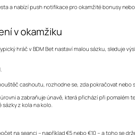
sta a nabízí push notifikace pro okamžité bonusy nebo
ení v okamžiku
 Typický hráč v BDM Bet nastaví malou sázku, sleduje vý
.
spouštěč cashoutu, rozhodne se, zda pokračovat nebo s
 úrovni a zabraňuje únavě, která přichází při pomalém t
 sázky z kola na kolo.
zpočet na seanci – například €5 nebo €10 – a toho se dr