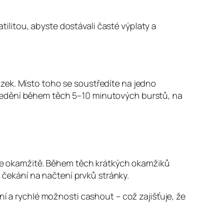
atilitou, abyste dostávali časté výplaty a
zek. Místo toho se soustředíte na jedno
ředění během těch 5–10 minutových burstů, na
ačte okamžitě. Během těch krátkých okamžiků
čekání na načtení prvků stránky.
ní a rychlé možnosti cashout – což zajišťuje, že