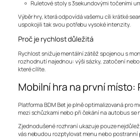
Ruletové stoly s 3sekundovými točeními um
Výběr hry, která odpovídá vašemu cíli krátké seanc
uspokojili tak svou potřebu vysoké intenzity.
Proč je rychlost důležitá
Rychlost snižuje mentální zátěž spojenou s mon
rozhodnutí najednou: výši sázky, zatočení neb
které cílíte.
Mobilní hra na první místo:
Platforma BDM Bet je plně optimalizovaná pro mo
mezi schůzkami nebo při čekání na autobus se 
Zjednodušené rozhraní ukazuje pouze nejdůležitěj
vás nebudou rozptylovat menu nebo postranní 