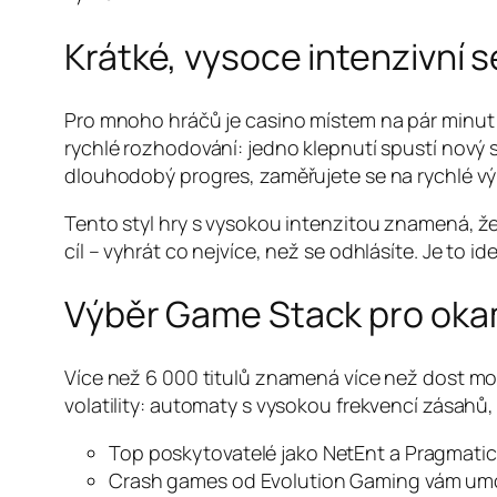
Krátké, vysoce intenzivní 
Pro mnoho hráčů je casino místem na pár minut 
rychlé rozhodování: jedno klepnutí spustí nový
dlouhodobý progres, zaměřujete se na rychlé výh
Tento styl hry s vysokou intenzitou znamená, ž
cíl – vyhrát co nejvíce, než se odhlásíte. Je to i
Výběr Game Stack pro okam
Více než 6 000 titulů znamená více než dost možno
volatility: automaty s vysokou frekvencí zásahů, 
Top poskytovatelé jako NetEnt a Pragmatic P
Crash games od Evolution Gaming vám umožní