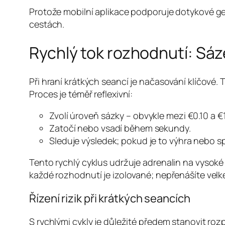
Protože mobilní aplikace podporuje dotykové ge
cestách.
Rychlý tok rozhodnutí: Sáz
Při hraní krátkých seancí je načasování klíčové.
Proces je téměř reflexivní:
Zvolí úroveň sázky – obvykle mezi €0.10 a €1
Zatočí nebo vsadí během sekundy.
Sleduje výsledek; pokud je to výhra nebo 
Tento rychlý cyklus udržuje adrenalin na vysoké
každé rozhodnutí je izolované; nepřenášíte velké
Řízení rizik při krátkých seancích
S rychlými cykly je důležité předem stanovit ro