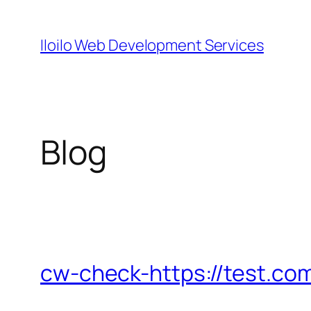
Skip
to
Iloilo Web Development Services
content
Blog
cw-check-https://test.co