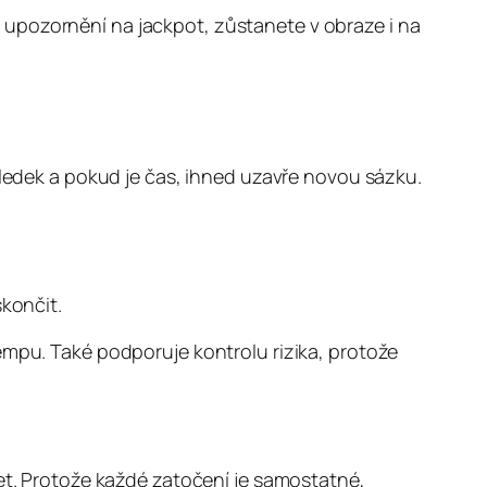
 upozornění na jackpot, zůstanete v obraze i na
sledek a pokud je čas, ihned uzavře novou sázku.
končit.
empu. Také podporuje kontrolu rizika, protože
žet. Protože každé zatočení je samostatné,