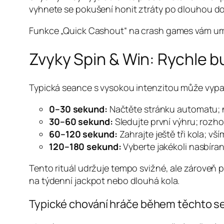
vyhnete se pokušení honit ztráty po dlouhou d
Funkce „Quick Cashout“ na crash games vám umožní 
Zvyky Spin & Win: Rychle
Typická seance s vysokou intenzitou může vypa
0–30 sekund:
Načtěte stránku automatu; n
30–60 sekund:
Sledujte první výhru; rozh
60–120 sekund:
Zahrajte ještě tři kola; vš
120–180 sekund:
Vyberte jakékoli nasbíran
Tento rituál udržuje tempo svižné, ale zároveň 
na týdenní jackpot nebo dlouhá kola.
Typické chování hráče během těchto s