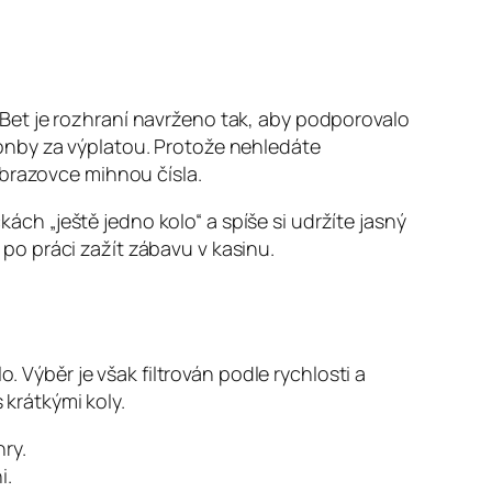
Bet je rozhraní navrženo tak, aby podporovalo
onby za výplatou. Protože nehledáte
obrazovce mihnou čísla.
h „ještě jedno kolo“ a spíše si udržíte jasný
o po práci zažít zábavu v kasinu.
. Výběr je však filtrován podle rychlosti a
 krátkými koly.
ry.
i.