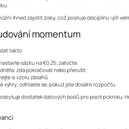
obu.
ihned zajistit zisky, což posiluje disciplínu i při velm
 budování momentum
dat takto:
astavte sázku na €0.25; zatočte.
odněte, zda pokračovat nebo přerušit.
ímejte si vzoru zásahů.
é výhry; odhlaste se, pokud jste dosáhli rozpočtu.
poskytuje dostatek datových bodů pro pocit pokroku. Hr
eancí