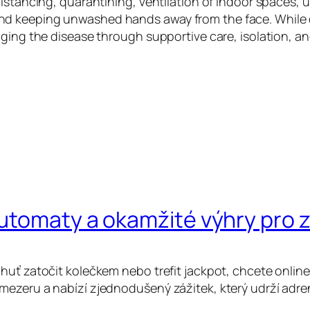
istancing, quarantining, ventilation of indoor spaces, u
d keeping unwashed hands away from the face. While dr
aging the disease through supportive care, isolation, 
automaty a okamžité výhry pro
huť zatočit kolečkem nebo trefit jackpot, chcete online
mezeru a nabízí zjednodušený zážitek, který udrží adre