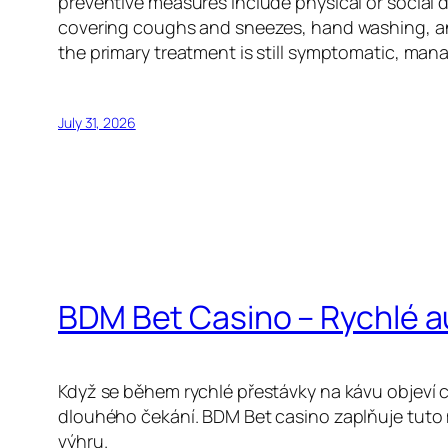
preventive measures include physical or social d
covering coughs and sneezes, hand washing, an
the primary treatment is still symptomatic, man
July 31, 2026
BDM Bet Casino – Rychlé 
Když se během rychlé přestávky na kávu objeví c
dlouhého čekání. BDM Bet casino zaplňuje tuto 
výhru.