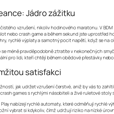
seance: Jádro zážitku
čistého vzrušení, nikoliv hodinového maratonu. V BDM 
 slot nebo crash game a během sekund jste uprostřed h
ry, rychlé výplaty a samotný pocit napětí, když se na 
e se méně pravděpodobně ztratíte v nekonečných smyčkác
deální pro lidi, kteří chtějí během obědové přestávky neb
žitou satisfakci
stí, jak udržet vzrušení čerstvé, aniž by vás to zahltilo
crash games s rychlými násobiteli a živé ruletové stoly s
lay nabízejí rychlé automaty, které odměňují rychlé výh
 vybrat si kdykoliv, čímž udržují riziko na nízké úrovn