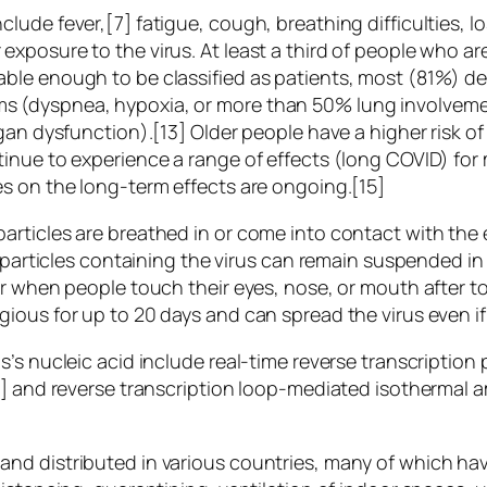
de fever,[7] fatigue, cough, breathing difficulties, los
xposure to the virus. At least a third of people who a
ble enough to be classified as patients, most (81%) d
 (dyspnea, hypoxia, or more than 50% lung involvemen
rgan dysfunction).[13] Older people have a higher risk
inue to experience a range of effects (long COVID) for
s on the long-term effects are ongoing.[15]
rticles are breathed in or come into contact with the 
 particles containing the virus can remain suspended in 
ur when people touch their eyes, nose, or mouth after 
gious for up to 20 days and can spread the virus even 
s’s nucleic acid include real-time reverse transcriptio
9] and reverse transcription loop-mediated isothermal a
nd distributed in various countries, many of which hav