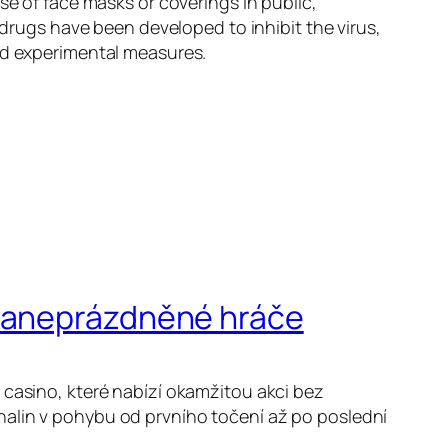
se of face masks or coverings in public,
ugs have been developed to inhibit the virus,
and experimental measures.
 zaneprázdněné hráče
 casino, které nabízí okamžitou akci bez
nalin v pohybu od prvního točení až po poslední