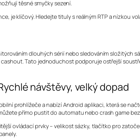
ožňují těsné smyčky sezení.
e, je klíčový. Hledejte tituly s reálným RTP a nízkou vol
itorováním dlouhých sérií nebo sledováním složitých sá
o cashout. Tato jednoduchost podporuje ostřejší soust
 Rychlé návštěvy, velký dopad
bilní prohlížeče a nabízí Android aplikaci, která se n
můžete přímo pustit do automatu nebo crash game bez 
ší ovládací prvky – velikost sázky, tlačítko pro zatoče
panely.