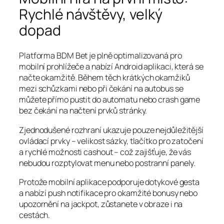
Rychlé návštěvy, velký
dopad
Platforma BDM Bet je plně optimalizovaná pro
mobilní prohlížeče a nabízí Android aplikaci, která se
načte okamžitě. Během těch krátkých okamžiků
mezi schůzkami nebo při čekání na autobus se
můžete přímo pustit do automatu nebo crash game
bez čekání na načtení prvků stránky.
Zjednodušené rozhraní ukazuje pouze nejdůležitější
ovládací prvky – velikost sázky, tlačítko pro zatočení
a rychlé možnosti cashout – což zajišťuje, že vás
nebudou rozptylovat menu nebo postranní panely.
Protože mobilní aplikace podporuje dotykové gesta
a nabízí push notifikace pro okamžité bonusy nebo
upozornění na jackpot, zůstanete v obraze i na
cestách.