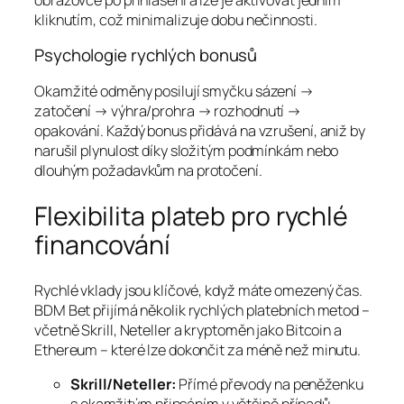
kliknutím, což minimalizuje dobu nečinnosti.
Psychologie rychlých bonusů
Okamžité odměny posilují smyčku sázení →
zatočení → výhra/prohra → rozhodnutí →
opakování. Každý bonus přidává na vzrušení, aniž by
narušil plynulost díky složitým podmínkám nebo
dlouhým požadavkům na protočení.
Flexibilita plateb pro rychlé
financování
Rychlé vklady jsou klíčové, když máte omezený čas.
BDM Bet přijímá několik rychlých platebních metod –
včetně Skrill, Neteller a kryptoměn jako Bitcoin a
Ethereum – které lze dokončit za méně než minutu.
Skrill/Neteller:
Přímé převody na peněženku