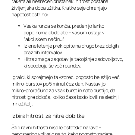
raketa ali nesrečen pristanek, hitrost postane
življenjska doba užitka. Kratke seje ohranjajo
napetost ostrino:
Vsaka runda se konča, preden jo lahko
popolnoma obdelate – vaš um ostaja v
“akcijskem načinu”.
Iz ene letenje preklopite na drugo brez dolgih
praznih intervalov.
Hitra zmaga zagotavlja takojšnje zadovoljstvo,
ki spodbuja še več roundov.
Igralci, ki sprejmejo ta vzorec, pogosto beležijo več
mikro‑burstov po 5 minut čez dan. Nastavijo
mikro‑proračune za vsak burst in nato pustijo, da
hitrost igre določa, koliko časa bodo lovili naslednji
množitelj.
Izbira hitrosti za hitre dobitke
Štiri ravni hitrosti niso le estetske narave –
neposredno vplivajo na to, kako pogosto zadete