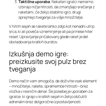
Taktična uporaba
: Nekateri igralci namerno
izbirajo nižje hitrosti, da zmanjšajo srečanja z
raketami, če želijo stabilno igro; drugi
sprejmejo tveganje za višje množitelje.
V hitrih sejah se rakete lahko zdijo kot nenadni utrip
srca, ki ali poveča vznemirjenje ali pa prinese hiter
reset. Upravljanje pričakovanj glede raket je del
obvladovanja kratkih burstov.
Izkušnja demo igre:
preizkusite svoj pulz brez
tveganja
Demo način vam omogoča, da doživite vsak element
—množitelje, rakete, spremembe hitrosti—brez
vložka v resnični denar. Še posebej je uporaben za
igralce, ki igrajo v kratkih sejah in želijo občutiti
adrenalin brez dolgoročne izpostavljenosti.