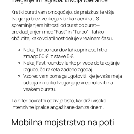
Tveganje in nagrada: krivulja tolerance
Kratki bursti vam omogočajo, da preizkusite višja
tveganja brez velikega vložka naenkrat. S
spreminjanjem hitrosti od burst do burst—
preklapljanjem med “Fast” in “Turbo”—lahko
občutite, kako volatilnost deluje v realnem času:
Nekaj Turbo roundov lahko prinese hitro
zmago 50 € iz stave 5 €.
Nekaj Fast roundov lahko privede do takojšnje
izgube, če raketa zadene zgodaj.
Vzorec vam pomaga ugotoviti, kje je vaša meja
udobja in koliko tveganja je vredno loviti na
vsakem burstu.
Ta hiter povratni odziv je tisto, kar drži visoko
intenzivne igralce angažirane dan za dnem.
Mobilna mojstrstvo na poti