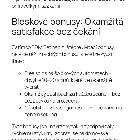
příliš velkými sázkami.
Bleskové bonusy: Okamžitá
satisfakce bez čekání
Zatímco BDM Bet nabízí štědré uvítací bonusy,
nejvíce těží z rychlých bonusů, které lze využít
ihned:
Free spins na špičkových automatech –
obvykle 10–20 spinů, které lze okamžitě
vybrat.
Okamžitý cashback za každou seanci – bez
požadavku na protočení.
Násobitele v crash games, které lze zamknout
během sekund.
Tyto bonusy jsou navrženy tak, aby odpovídaly
rychlému stylu hry: zobrazí se na domovské
obrazovce po přihlášení a lze je aktivovat jedním