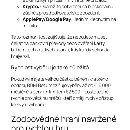
s okamžitým připsáním v většině případů.
Krypto:
Okamžité potvrzení na blockchainu;
žádné zprostředkovatelské zpoždění.
ApplePay/Google Pay:
Jedním klepnutím na
mobilu.
Tato rozmanitost zajišťuje, že nebudete muset
čekat na bankovní převody nebo ověření karty
během těch krátkých seancí, kdy každý sekunda
hraje roli.
Rychlost výběru je také důležitá
Pokud vyhrajete velkou částku během krátkého
období, BDM Bet umožňuje výběry až do €15 000
měsíčně s denním limitem €2 500 – dostatečně
rychlé pro většinu hráčů, kteří chtějí rychlý přístup
ke svým výhrám.
Zodpovědné hraní navržené
pro rychlou hru