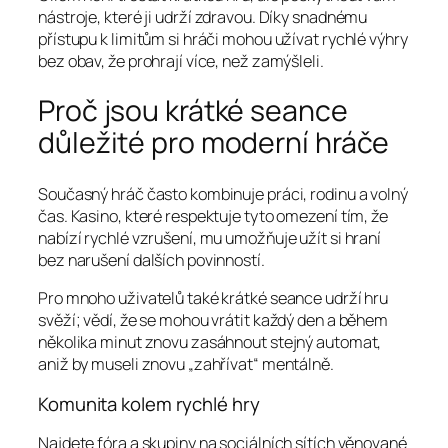
nástroje, které ji udrží zdravou. Díky snadnému
přístupu k limitům si hráči mohou užívat rychlé výhry
bez obav, že prohrají více, než zamýšleli.
Proč jsou krátké seance
důležité pro moderní hráče
Současný hráč často kombinuje práci, rodinu a volný
čas. Kasino, které respektuje tyto omezení tím, že
nabízí rychlé vzrušení, mu umožňuje užít si hraní
bez narušení dalších povinností.
Pro mnoho uživatelů také krátké seance udrží hru
svěží; vědí, že se mohou vrátit každý den a během
několika minut znovu zasáhnout stejný automat,
aniž by museli znovu „zahřívat“ mentálně.
Komunita kolem rychlé hry
Najdete fóra a skupiny na sociálních sítích věnované