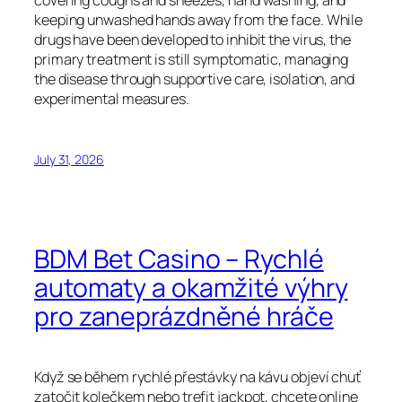
covering coughs and sneezes, hand washing, and
keeping unwashed hands away from the face. While
drugs have been developed to inhibit the virus, the
primary treatment is still symptomatic, managing
the disease through supportive care, isolation, and
experimental measures.
July 31, 2026
BDM Bet Casino – Rychlé
automaty a okamžité výhry
pro zaneprázdněné hráče
Když se během rychlé přestávky na kávu objeví chuť
zatočit kolečkem nebo trefit jackpot, chcete online