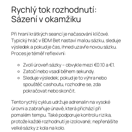
Rychlý tok rozhodnutí:
Sázení v okamžiku
Při hraní krátkých seancí je načasování klíčové.
Typický hráč v BDM Bet nastaví malou sázku, sleduje
výsledek a pokud je čas, ihned uzavře novou sázku.
Proces je téměř reflexivní:
Zvolí úroveň sázky – obvykle mezi €0.10 a €1.
Zatočí nebo vsadí během sekundy.
Sleduje výsledek; pokud je to výhra nebo
spouštěč cashoutu, rozhodne se, zda
pokračovat nebo skončit.
Tento rychlý cyklus udržuje adrenalin na vysoké
úrovni a zabraňuje únavě, která přichází při
pomalém tempu. Také podporuje kontrolu rizika,
protože každé rozhodnutí je izolované; nepřenášíte
velké sázky z kola na kolo.