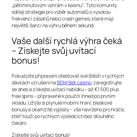
„pětiminutovým výhrám v kasinu“. Tyto komunity
sdílejí strategie pro výběr automatů s vysokou
frekvencí zásahů nebo crash games, které mají
největší šanci na výhru během sekund.
Vaše další rychlá výhra čeká
– Získejte svůj uvítací
bonus!
Pokud jste připraveni otestovat své štěstí v rychlých
dávkách vzrušení na
BDM Bet casino
, zaregistrujte
se dnes a získejte uvítací nabídku – až €1 500 plus
free spins – připravené k použití ihned po prvním
vkladu. Užijte si plynulé mobilní hraní, bleskové
bonusy a okamžité výplaty – vše navrženo pro hráče,
kteří touží po rychlých výsledcích bez dlouhého
čekání.
Získejte svůj uvítací bonus!