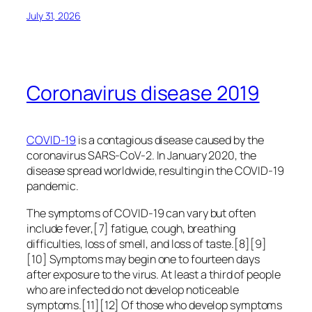
July 31, 2026
Coronavirus disease 2019
COVID-19
is a contagious disease caused by the
coronavirus SARS-CoV-2. In January 2020, the
disease spread worldwide, resulting in the COVID-19
pandemic.
The symptoms of COVID‑19 can vary but often
include fever,[7] fatigue, cough, breathing
difficulties, loss of smell, and loss of taste.[8][9]
[10] Symptoms may begin one to fourteen days
after exposure to the virus. At least a third of people
who are infected do not develop noticeable
symptoms.[11][12] Of those who develop symptoms