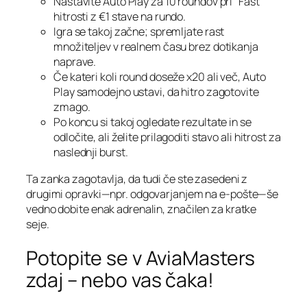
Nastavite Auto Play za 10 roundov pri “Fast”
hitrosti z €1 stave na rundo.
Igra se takoj začne; spremljate rast
množiteljev v realnem času brez dotikanja
naprave.
Če kateri koli round doseže x20 ali več, Auto
Play samodejno ustavi, da hitro zagotovite
zmago.
Po koncu si takoj ogledate rezultate in se
odločite, ali želite prilagoditi stavo ali hitrost za
naslednji burst.
Ta zanka zagotavlja, da tudi če ste zasedeni z
drugimi opravki—npr. odgovarjanjem na e‑pošte—še
vedno dobite enak adrenalin, značilen za kratke
seje.
Potopite se v AviaMasters
zdaj – nebo vas čaka!