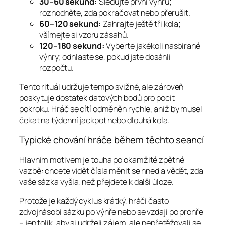
30–60 sekund:
Sledujte první výhru;
rozhodněte, zda pokračovat nebo přerušit.
60–120 sekund:
Zahrajte ještě tři kola;
všímejte si vzoru zásahů.
120–180 sekund:
Vyberte jakékoli nasbírané
výhry; odhlaste se, pokud jste dosáhli
rozpočtu.
Tento rituál udržuje tempo svižné, ale zároveň
poskytuje dostatek datových bodů pro pocit
pokroku. Hráč se cítí odměněn rychle, aniž by musel
čekat na týdenní jackpot nebo dlouhá kola.
Typické chování hráče během těchto seancí
Hlavním motivem je touha po okamžité zpětné
vazbě: chcete vidět čísla měnit se hned a vědět, zda
vaše sázka vyšla, než přejdete k další úloze.
Protože je každý cyklus krátký, hráči často
zdvojnásobí sázku po výhře nebo se vzdají po prohře
– jen tolik, aby si udrželi zájem, ale nepřetěžovali se