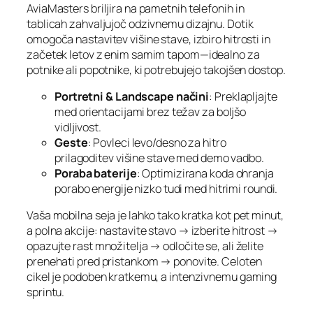
AviaMasters briljira na pametnih telefonih in
tablicah zahvaljujoč odzivnemu dizajnu. Dotik
omogoča nastavitev višine stave, izbiro hitrosti in
začetek letov z enim samim tapom—idealno za
potnike ali popotnike, ki potrebujejo takojšen dostop.
Portretni & Landscape načini
: Preklapljajte
med orientacijami brez težav za boljšo
vidljivost.
Geste
: Povleci levo/desno za hitro
prilagoditev višine stave med demo vadbo.
Poraba baterije
: Optimizirana koda ohranja
porabo energije nizko tudi med hitrimi roundi.
Vaša mobilna seja je lahko tako kratka kot pet minut,
a polna akcije: nastavite stavo → izberite hitrost →
opazujte rast množitelja → odločite se, ali želite
prenehati pred pristankom → ponovite. Celoten
cikel je podoben kratkemu, a intenzivnemu gaming
sprintu.