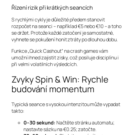
Řízení rizik při krátkých seancích
S rychlými cykly je důležité předem stanovit
rozpočet na seanci – například €5 nebo €10 – a toho
se držet. Protože každé zatočení je samostatné,
vyhnete se pokušení honit ztráty po dlouhou dobu.
Funkce „Quick Cashout“ na crash games vám
umožní ihned zajistit zisky, což posiluje disciplínu i
při velmi volatilních výsledcích.
Zvyky Spin & Win: Rychle
budování momentum
Typická seance s vysokou intenzitou může vypadat
takto:
0–30 sekund:
Načtěte stránku automatu;
nastavte sázku na €0.25; zatočte.