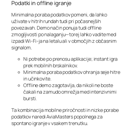
Podatki in offline igranje
Minimalna poraba podatkov pomeni, da lahko
uživate v hitrih rundah tudi pri počasnejših
povezavah. Demo način ponuja tudi offline
zmogljivosti po nalaganju—torej lahko vadite med
izpadi Wi‑Fi-ja na letalu ali v območjih z občasnim
signalom.
Ni potrebe po prenosu aplikacije; instant igra
prek mobilnih brskalnikov.
Minimalna poraba podatkov ohranja seje hitre
in učinkovite.
Offline demo zagotavlja, da nikoli ne boste
čakali na zamudo omrežja med intenzivnimi
bursti.
Ta kombinacija mobilne priročnosti in nizke porabe
podatkov naredi AviaMasters popolnega za
spontano igranje v vsakem trenutku.