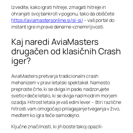
Izvedite, kako igrati hitreje, zmagati hitreje in
ohranjati svoj bankroll v pogonu, tako da obiščete
https://aviamastersonline.si/sl-si/
– vaš portal do
instant igre in prave denarne vznemirljivosti.
Kaj naredi AviaMasters
drugačen od klasičnih Crash
iger?
AviaMasters pretvarja tradicionalni crash
mehanizem v pravi letalski spektakel. Namesto
preproste črte, ki se dviga in pade, nadzorujete
svetlo rdeče letalo, ki se dviga nad modrim morjem
ozadja. Hitrost letala je vaš edini lever – štiri različne
hitrosti vam omogočajo prilagajanje tveganja v živo,
medtem ko igra teče samodejno.
Ključne značilnosti, ki jih boste takoj opazili: