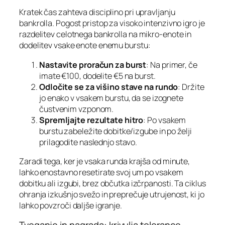
Kratek čas zahteva disciplino pri upravljanju
bankrolla. Pogost pristop za visoko intenzivno igro je
razdelitev celotnega bankrolla na mikro‑enote in
dodelitev vsake enote enemu burstu:
Nastavite proračun za burst
: Na primer, če
imate €100, dodelite €5 na burst.
Odločite se za višino stave na rundo
: Držite
jo enako v vsakem burstu, da se izognete
čustvenim vzponom.
Spremljajte rezultate hitro
: Po vsakem
burstu zabeležite dobitke/izgube in po želji
prilagodite naslednjo stavo.
Zaradi tega, ker je vsaka runda krajša od minute,
lahko enostavno resetirate svoj um po vsakem
dobitku ali izgubi, brez občutka izčrpanosti. Ta ciklus
ohranja izkušnjo svežo in preprečuje utrujenost, ki jo
lahko povzroči daljše igranje.