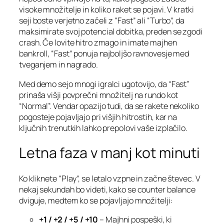
visoke množitelje in koliko raket se pojavi. V kratki
seji boste verjetno začeli z “Fast” ali “Turbo”, da
maksimirate svoj potencial dobitka, preden se zgodi
crash. Če lovite hitro zmago in imate majhen
bankroll, “Fast” ponuja najboljšo ravnovesje med
tveganjem in nagrado.
Med demo sejo mnogi igralci ugotovijo, da “Fast”
prinaša višji povprečni množitelj na rundo kot
“Normal”. Vendar opazijo tudi, da se rakete nekoliko
pogosteje pojavljajo pri višjih hitrostih, kar na
ključnih trenutkih lahko prepolovi vaše izplačilo.
Letna faza v manj kot minuti
Ko kliknete “Play”, se letalo vzpne in začne števec. V
nekaj sekundah bo videti, kako se counter balance
dviguje, medtem ko se pojavljajo množitelji:
+1 / +2 / +5 / +10
– Majhni pospeški, ki