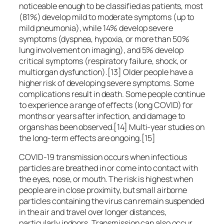
noticeable enough to be classified as patients, most
(81%) develop mild to moderate symptoms (up to
mild pneumonia), while 14% develop severe
symptoms (dyspnea, hypoxia, or more than 50%
lung involvement on imaging), and 5% develop
critical symptoms (respiratory failure, shock, or
multiorgan dysfunction).[13] Older people have a
higher risk of developing severe symptoms. Some
complications result in death. Some people continue
to experience a range of effects (long COVID) for
months or years after infection, and damage to
organs has been observed.[14] Multi-year studies on
the long-term effects are ongoing.[15]
COVID‑19 transmission occurs when infectious
particles are breathed in or come into contact with
the eyes, nose, or mouth. The risk is highest when
people are in close proximity, but small airborne
particles containing the virus can remain suspended
in the air and travel over longer distances,
particularly indoors. Transmission can also occur