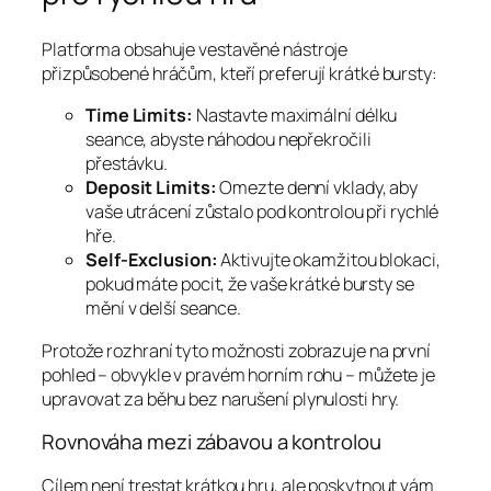
Platforma obsahuje vestavěné nástroje
přizpůsobené hráčům, kteří preferují krátké bursty:
Time Limits:
Nastavte maximální délku
seance, abyste náhodou nepřekročili
přestávku.
Deposit Limits:
Omezte denní vklady, aby
vaše utrácení zůstalo pod kontrolou při rychlé
hře.
Self‑Exclusion:
Aktivujte okamžitou blokaci,
pokud máte pocit, že vaše krátké bursty se
mění v delší seance.
Protože rozhraní tyto možnosti zobrazuje na první
pohled – obvykle v pravém horním rohu – můžete je
upravovat za běhu bez narušení plynulosti hry.
Rovnováha mezi zábavou a kontrolou
Cílem není trestat krátkou hru, ale poskytnout vám