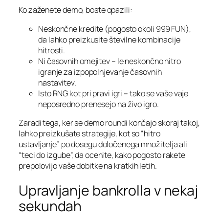
Ko zaženete demo, boste opazili:
Neskončne kredite (pogosto okoli 999 FUN),
da lahko preizkusite številne kombinacije
hitrosti.
Ni časovnih omejitev – le neskončno hitro
igranje za izpopolnjevanje časovnih
nastavitev.
Isto RNG kot pri pravi igri – tako se vaše vaje
neposredno prenesejo na živo igro.
Zaradi tega, ker se demo roundi končajo skoraj takoj,
lahko preizkušate strategije, kot so “hitro
ustavljanje” po dosegu določenega množitelja ali
“teci do izgube”, da ocenite, kako pogosto rakete
prepolovijo vaše dobitke na kratkih letih.
Upravljanje bankrolla v nekaj
sekundah