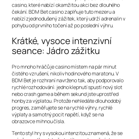
casino, které nabízí okamžitou akci bez dlouhého
čekání. BDM Bet casino zaplňuje tuto mezeru a
nabízí zjednodušený zážitek, který udrží adrenalin v
pohybu od prvního točení až po poslední výhru.
Krátké, vysoce intenzivní
seance: Jádro zážitku
Pro mnoho hráčů je casino místem na pár minut
čistého vzrušení, nikoliv hodinového maratonu. V
BDM Bet je rozhraní navrženo tak, aby podporovalo
rychlé rozhodování: jedno klepnutí spustí nový slot
nebo crash game a během sekund jste uprostřed
honby za výplatou. Protože nehledáte dlouhodobý
progres, zaměřujete se na rychlé výhry, rychlé
výplaty a samotný pocit napětí, když se na
obrazovce mihnou čísla.
Tento styl hry s vysokou intenzitou znamená, že se