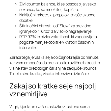
Živi counter balance, ki se posodablja vsako
sekundo, ko se množitelji kopičijo.
Naključni rakete, ki prepolovijo vaše skupne
dobitke.
Štiri načini hitrosti, od “Slow” za previdno
igranje do “Turbo” za visoko nagrajevanje.
RTP 97 % in nizka volatilnost, ki zagotavljata
pogoste manjše dobitke v kratkih časovnih
intervalih.
Zaradi tega je vsaka seja običajno krajša od minute,
kar vam omogoča, da preizkusite različne hitrosti in
višine stav brez dolgih čakanj na zaključek rounda.
To je bistvo kratke, visoko intenzivne izkušnje.
Zakaj so kratke seje najbolj
vznemirljive
V igri, kjer lahko vaše zaslužke zruši ena sama