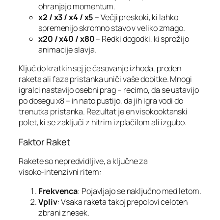
ohranjajo momentum.
x2 / x3 / x4 / x5
– Večji preskoki, ki lahko
spremenijo skromno stavo v veliko zmago.
x20 / x40 / x80
– Redki dogodki, ki sprožijo
animacije slavja.
Ključ do kratkih sej je časovanje izhoda, preden
raketa ali faza pristanka uniči vaše dobitke. Mnogi
igralci nastavijo osebni prag – recimo, da se ustavijo
po dosegu x8 – in nato pustijo, da jih igra vodi do
trenutka pristanka. Rezultat je en visokooktanski
polet, ki se zaključi z hitrim izplačilom ali izgubo.
Faktor Raket
Rakete so nepredvidljive, a ključne za
visoko‑intenzivni ritem:
Frekvenca
: Pojavljajo se naključno med letom.
Vpliv
: Vsaka raketa takoj prepolovi celoten
zbrani znesek.