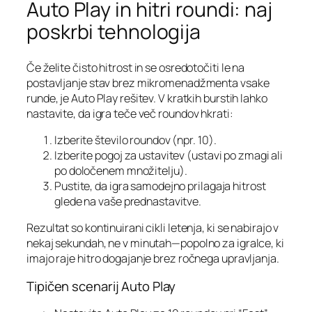
Auto Play in hitri roundi: naj
poskrbi tehnologija
Če želite čisto hitrost in se osredotočiti le na
postavljanje stav brez mikromenadžmenta vsake
runde, je Auto Play rešitev. V kratkih burstih lahko
nastavite, da igra teče več roundov hkrati:
Izberite število roundov (npr. 10).
Izberite pogoj za ustavitev (ustavi po zmagi ali
po določenem množitelju).
Pustite, da igra samodejno prilagaja hitrost
glede na vaše prednastavitve.
Rezultat so kontinuirani cikli letenja, ki se nabirajo v
nekaj sekundah, ne v minutah—popolno za igralce, ki
imajo raje hitro dogajanje brez ročnega upravljanja.
Tipičen scenarij Auto Play