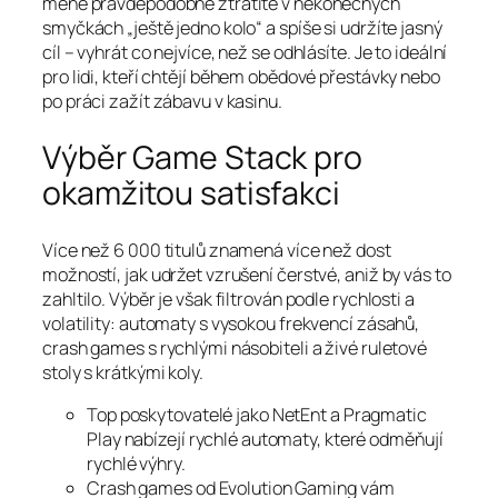
méně pravděpodobně ztratíte v nekonečných
smyčkách „ještě jedno kolo“ a spíše si udržíte jasný
cíl – vyhrát co nejvíce, než se odhlásíte. Je to ideální
pro lidi, kteří chtějí během obědové přestávky nebo
po práci zažít zábavu v kasinu.
Výběr Game Stack pro
okamžitou satisfakci
Více než 6 000 titulů znamená více než dost
možností, jak udržet vzrušení čerstvé, aniž by vás to
zahltilo. Výběr je však filtrován podle rychlosti a
volatility: automaty s vysokou frekvencí zásahů,
crash games s rychlými násobiteli a živé ruletové
stoly s krátkými koly.
Top poskytovatelé jako NetEnt a Pragmatic
Play nabízejí rychlé automaty, které odměňují
rychlé výhry.
Crash games od Evolution Gaming vám