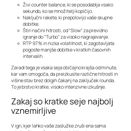
Živi counter balance, ki se posodablja vsako
sekundo, ko se množitelji kopičijo.
Naključni rakete, ki prepolovijo vaše skupne
dobitke.
Štiri načini hitrosti, od “Slow” za previdno
igranje do “Turbo” za visoko nagrajevanje.
RTP 97 % in nizka volatilnost, ki zagotavljata
pogoste manjše dobitke v kratkih časovnih
intervalih.
Zaradi tega je vsaka seja običajno krajša od minute,
kar vam omogoča, da preizkusite različne hitrosti in
višine stav brez dolgih čakanj na zaključek rounda.
To je bistvo kratke, visoko intenzivne izkušnje.
Zakaj so kratke seje najbolj
vznemirljive
V igri, kjer lahko vaše zaslužke zruši ena sama