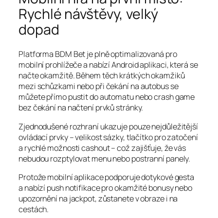
Rychlé návštěvy, velký
dopad
Platforma BDM Bet je plně optimalizovaná pro
mobilní prohlížeče a nabízí Android aplikaci, která se
načte okamžitě. Během těch krátkých okamžiků
mezi schůzkami nebo při čekání na autobus se
můžete přímo pustit do automatu nebo crash game
bez čekání na načtení prvků stránky.
Zjednodušené rozhraní ukazuje pouze nejdůležitější
ovládací prvky – velikost sázky, tlačítko pro zatočení
a rychlé možnosti cashout – což zajišťuje, že vás
nebudou rozptylovat menu nebo postranní panely.
Protože mobilní aplikace podporuje dotykové gesta
a nabízí push notifikace pro okamžité bonusy nebo
upozornění na jackpot, zůstanete v obraze i na
cestách.