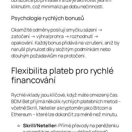
kliknutím, což minimalizuje dobu nečinnosti.
Psychologie rychlých bonusů
Okamžité odměny posilují smyčku sázení →
zatočení → výhra/prohra → rozhodnutí →
opakování. Každý bonus přidává na vzrušení, aniž by
narušil plynulost díky složitým podmínkám nebo
dlouhým požadavkům na protočení.
Flexibilita plateb pro rychlé
financování
Rychlé vklady jsou klíčové, když máte omezený čas.
BDM Bet přijímá několik rychlých platebních metod –
včetně Skrill, Neteller a kryptoměn jako Bitcoin a
Ethereum – které lze dokončit za méně než minutu.
Skrill/Neteller:
Přímé převody na peněženku