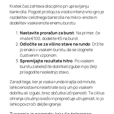
Kratek čas zahteva disciplino pri upravljanju
bankrolla. Pogost pristop za visoko intenzivno igro je
razdelitev celotnega bankrolla na mikro‑enote in
dodelitev vsake enote enemu burstu:
Nastavite proračun za burst
: Na primer, če
imate €100, dodelite €5 na burst.
Odločite se za višino stave na rundo
: Držite
jo enako v vsakem burstu, da se izognete
čustvenim vzponom.
Spremljajte rezultate hitro
: Po vsakem
burstu zabeležite dobitke/izgube in po želji
prilagodite naslednjo stavo.
Zaradi tega, ker je vsaka runda krajša od minute,
lahko enostavno resetirate svoj um po vsakem
dobitku ali izgubi, brez občutka izčrpanosti. Ta ciklus
ohranja izkušnjo svežo in preprečuje utrujenost, ki jo
lahko povzroči daljše igranje.