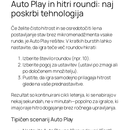
Auto Play in hitri roundi: naj
poskrbi tehnologija
Če želite čisto hitrost in se osredotočiti le na
postavljanje stav brez mikromenadžmenta vsake
runde, je Auto Play rešitev. V kratkih burstih lahko
nastavite, da igra teče več roundov hkrati:
Izberite število roundov (npr. 10).
Izberite pogoj za ustavitev (ustavi po zmagi ali
po določenem množitelju).
Pustite, da igra samodejno prilagaja hitrost
glede na vaše prednastavitve.
Rezultat so kontinuirani cikli letenja, ki se nabirajo v
nekaj sekundah, ne v minutah—popolno za igralce, ki
imajo raje hitro dogajanje brez ročnega upravljanja.
Tipičen scenarij Auto Play