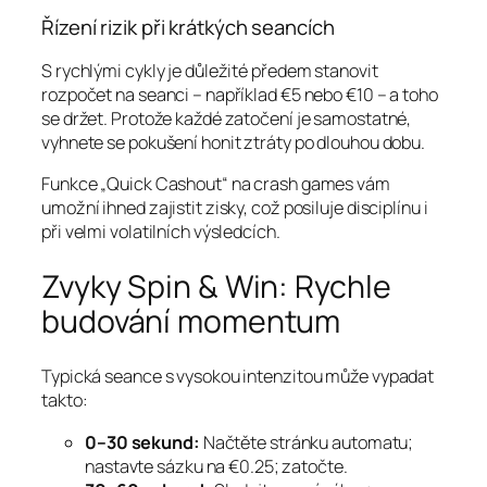
Řízení rizik při krátkých seancích
S rychlými cykly je důležité předem stanovit
rozpočet na seanci – například €5 nebo €10 – a toho
se držet. Protože každé zatočení je samostatné,
vyhnete se pokušení honit ztráty po dlouhou dobu.
Funkce „Quick Cashout“ na crash games vám
umožní ihned zajistit zisky, což posiluje disciplínu i
při velmi volatilních výsledcích.
Zvyky Spin & Win: Rychle
budování momentum
Typická seance s vysokou intenzitou může vypadat
takto:
0–30 sekund:
Načtěte stránku automatu;
nastavte sázku na €0.25; zatočte.