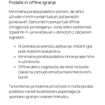
Podatki in offline igranje
Minimalna poraba podatkov pomeni, da lahko
uživate v hitrih rundah tudi pri počasnejših
povezavah. Demo način ponuja tudi offline
zmogljivosti po nalaganju—torej lahko vadite med
izpadi Wi‑Fi-ja na letalu ali v območjih z občasnim
signalom.
Ni potrebe po prenosu aplikacije; instant igra
prek mobilnih brskalnikov.
Minimalna poraba podatkov ohranja seje hitre
in učinkovite.
Offline demo zagotavlja, da nikoli ne boste
čakali na zamudo omrežja med intenzivnimi
bursti.
Ta kombinacija mobilne priročnosti in nizke porabe
podatkov naredi AviaMasters popolnega za
spontano igranje v vsakem trenutku.