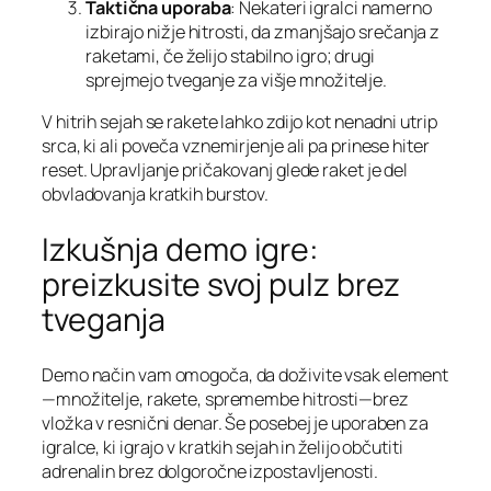
Taktična uporaba
: Nekateri igralci namerno
izbirajo nižje hitrosti, da zmanjšajo srečanja z
raketami, če želijo stabilno igro; drugi
sprejmejo tveganje za višje množitelje.
V hitrih sejah se rakete lahko zdijo kot nenadni utrip
srca, ki ali poveča vznemirjenje ali pa prinese hiter
reset. Upravljanje pričakovanj glede raket je del
obvladovanja kratkih burstov.
Izkušnja demo igre:
preizkusite svoj pulz brez
tveganja
Demo način vam omogoča, da doživite vsak element
—množitelje, rakete, spremembe hitrosti—brez
vložka v resnični denar. Še posebej je uporaben za
igralce, ki igrajo v kratkih sejah in želijo občutiti
adrenalin brez dolgoročne izpostavljenosti.