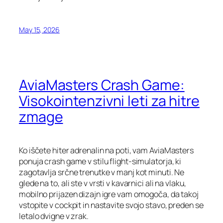
May 15, 2026
AviaMasters Crash Game:
Visokointenzivni leti za hitre
zmage
Ko iščete hiter adrenalin na poti, vam AviaMasters
ponuja crash game v stilu flight‑simulatorja, ki
zagotavlja srčne trenutke v manj kot minuti. Ne
glede na to, ali ste v vrsti v kavarnici ali na vlaku,
mobilno prijazen dizajn igre vam omogoča, da takoj
vstopite v cockpit in nastavite svojo stavo, preden se
letalo dvigne v zrak.