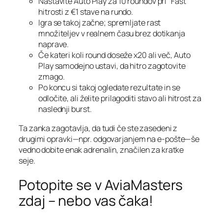
Nastavite Auto Play za 10 roundov pri “Fast”
hitrosti z €1 stave na rundo.
Igra se takoj začne; spremljate rast
množiteljev v realnem času brez dotikanja
naprave.
Če kateri koli round doseže x20 ali več, Auto
Play samodejno ustavi, da hitro zagotovite
zmago.
Po koncu si takoj ogledate rezultate in se
odločite, ali želite prilagoditi stavo ali hitrost za
naslednji burst.
Ta zanka zagotavlja, da tudi če ste zasedeni z
drugimi opravki—npr. odgovarjanjem na e‑pošte—še
vedno dobite enak adrenalin, značilen za kratke
seje.
Potopite se v AviaMasters
zdaj – nebo vas čaka!