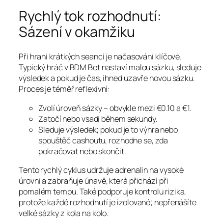
Rychlý tok rozhodnutí:
Sázení v okamžiku
Při hraní krátkých seancí je načasování klíčové.
Typický hráč v BDM Bet nastaví malou sázku, sleduje
výsledek a pokud je čas, ihned uzavře novou sázku.
Proces je téměř reflexivní:
Zvolí úroveň sázky – obvykle mezi €0.10 a €1.
Zatočí nebo vsadí během sekundy.
Sleduje výsledek; pokud je to výhra nebo
spouštěč cashoutu, rozhodne se, zda
pokračovat nebo skončit.
Tento rychlý cyklus udržuje adrenalin na vysoké
úrovni a zabraňuje únavě, která přichází při
pomalém tempu. Také podporuje kontrolu rizika,
protože každé rozhodnutí je izolované; nepřenášíte
velké sázky z kola na kolo.