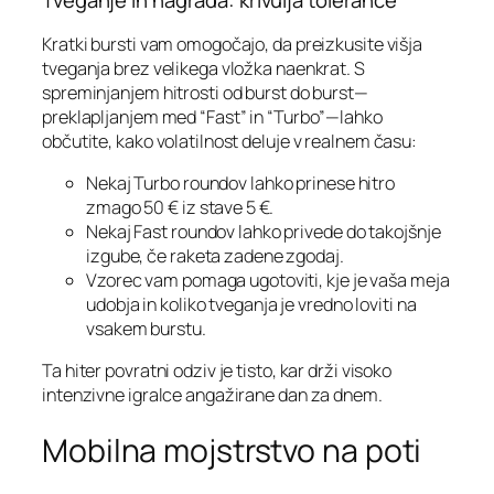
Tveganje in nagrada: krivulja tolerance
Kratki bursti vam omogočajo, da preizkusite višja
tveganja brez velikega vložka naenkrat. S
spreminjanjem hitrosti od burst do burst—
preklapljanjem med “Fast” in “Turbo”—lahko
občutite, kako volatilnost deluje v realnem času:
Nekaj Turbo roundov lahko prinese hitro
zmago 50 € iz stave 5 €.
Nekaj Fast roundov lahko privede do takojšnje
izgube, če raketa zadene zgodaj.
Vzorec vam pomaga ugotoviti, kje je vaša meja
udobja in koliko tveganja je vredno loviti na
vsakem burstu.
Ta hiter povratni odziv je tisto, kar drži visoko
intenzivne igralce angažirane dan za dnem.
Mobilna mojstrstvo na poti