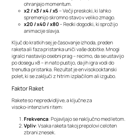
ohranjajo momentum.
x2 / x3 / x4 / x5
– Večji preskoki, ki lahko
spremenijo skromno stavo v veliko zmago.
x20 / x40 / x80
– Redki dogodki, ki sprožijo
animacije slavja.
Ključ do kratkih sej je časovanje izhoda, preden
raketa ali faza pristanka uniči vaše dobitke. Mnogi
igralci nastavijo osebni prag – recimo, da se ustavijo
po dosegu x8 – in nato pustijo, da jih igra vodi do
trenutka pristanka. Rezultat je en visokooktanski
polet, ki se zaključi z hitrim izplačilom ali izgubo.
Faktor Raket
Rakete so nepredvidljive, a ključne za
visoko‑intenzivni ritem:
Frekvenca
: Pojavljajo se naključno med letom.
Vpliv
: Vsaka raketa takoj prepolovi celoten
zbrani znesek.