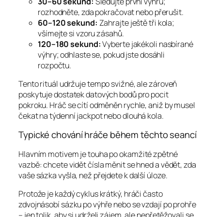
30–60 sekund:
Sledujte první výhru;
rozhodněte, zda pokračovat nebo přerušit.
60–120 sekund:
Zahrajte ještě tři kola;
všímejte si vzoru zásahů.
120–180 sekund:
Vyberte jakékoli nasbírané
výhry; odhlaste se, pokud jste dosáhli
rozpočtu.
Tento rituál udržuje tempo svižné, ale zároveň
poskytuje dostatek datových bodů pro pocit
pokroku. Hráč se cítí odměněn rychle, aniž by musel
čekat na týdenní jackpot nebo dlouhá kola.
Typické chování hráče během těchto seancí
Hlavním motivem je touha po okamžité zpětné
vazbě: chcete vidět čísla měnit se hned a vědět, zda
vaše sázka vyšla, než přejdete k další úloze.
Protože je každý cyklus krátký, hráči často
zdvojnásobí sázku po výhře nebo se vzdají po prohře
– jen tolik, aby si udrželi zájem, ale nepřetěžovali se