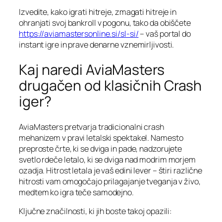
Izvedite, kako igrati hitreje, zmagati hitreje in
ohranjati svoj bankroll v pogonu, tako da obiščete
https://aviamastersonline.si/sl-si/
– vaš portal do
instant igre in prave denarne vznemirljivosti.
Kaj naredi AviaMasters
drugačen od klasičnih Crash
iger?
AviaMasters pretvarja tradicionalni crash
mehanizem v pravi letalski spektakel. Namesto
preproste črte, ki se dviga in pade, nadzorujete
svetlo rdeče letalo, ki se dviga nad modrim morjem
ozadja. Hitrost letala je vaš edini lever – štiri različne
hitrosti vam omogočajo prilagajanje tveganja v živo,
medtem ko igra teče samodejno.
Ključne značilnosti, ki jih boste takoj opazili: