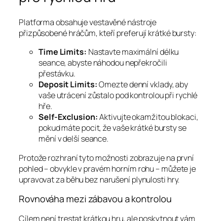
Platforma obsahuje vestavěné nástroje
přizpůsobené hráčům, kteří preferují krátké bursty:
Time Limits:
Nastavte maximální délku
seance, abyste náhodou nepřekročili
přestávku.
Deposit Limits:
Omezte denní vklady, aby
vaše utrácení zůstalo pod kontrolou při rychlé
hře.
Self‑Exclusion:
Aktivujte okamžitou blokaci,
pokud máte pocit, že vaše krátké bursty se
mění v delší seance.
Protože rozhraní tyto možnosti zobrazuje na první
pohled – obvykle v pravém horním rohu – můžete je
upravovat za běhu bez narušení plynulosti hry.
Rovnováha mezi zábavou a kontrolou
Cílem není trestat krátkou hru, ale poskytnout vám