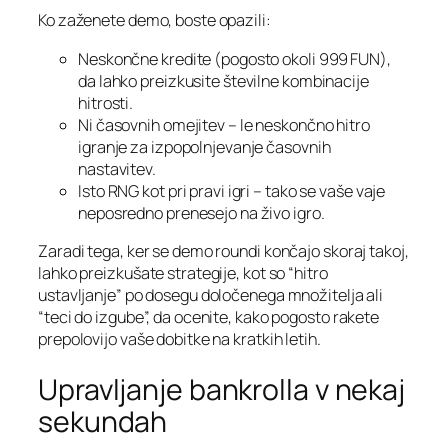
Ko zaženete demo, boste opazili:
Neskončne kredite (pogosto okoli 999 FUN),
da lahko preizkusite številne kombinacije
hitrosti.
Ni časovnih omejitev – le neskončno hitro
igranje za izpopolnjevanje časovnih
nastavitev.
Isto RNG kot pri pravi igri – tako se vaše vaje
neposredno prenesejo na živo igro.
Zaradi tega, ker se demo roundi končajo skoraj takoj,
lahko preizkušate strategije, kot so “hitro
ustavljanje” po dosegu določenega množitelja ali
“teci do izgube”, da ocenite, kako pogosto rakete
prepolovijo vaše dobitke na kratkih letih.
Upravljanje bankrolla v nekaj
sekundah