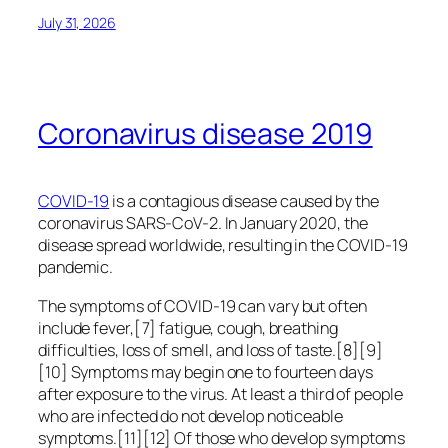
July 31, 2026
Coronavirus disease 2019
COVID-19
is a contagious disease caused by the
coronavirus SARS-CoV-2. In January 2020, the
disease spread worldwide, resulting in the COVID-19
pandemic.
The symptoms of COVID‑19 can vary but often
include fever,[7] fatigue, cough, breathing
difficulties, loss of smell, and loss of taste.[8][9]
[10] Symptoms may begin one to fourteen days
after exposure to the virus. At least a third of people
who are infected do not develop noticeable
symptoms.[11][12] Of those who develop symptoms