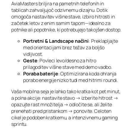
AviaMasters briljira na pametnih telefonih in
tablicah zahvaljujoč odzivnemu dizajnu. Dotik
omogoča nastavitev višine stave, izbiro hitrosti in
začetek letov z enim samim tapom—idealno za
potnike ali popotnike, ki potrebujejo takojšen dostop.
Portretni & Landscape načini
: Preklapljajte
med orientacijami brez težav za boljšo
vidljivost.
Geste
: Povleci levo/desno za hitro
prilagoditev višine stave med demo vadbo.
Poraba baterije
: Optimizirana koda ohranja
porabo energije nizko tudi med hitrimi roundi.
Vaša mobilna seja je lahko tako kratka kot pet minut,
a polna akcije: nastavite stavo → izberite hitrost →
opazujte rast množitelja → odločite se, ali želite
prenehati pred pristankom → ponovite. Celoten
cikel je podoben kratkemu, a intenzivnemu gaming
sprintu.