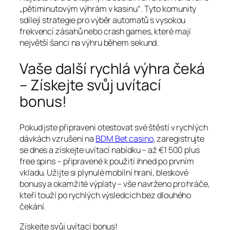
„pětiminutovým výhrám v kasinu“. Tyto komunity
sdílejí strategie pro výběr automatů s vysokou
frekvencí zásahů nebo crash games, které mají
největší šanci na výhru během sekund.
Vaše další rychlá výhra čeká
– Získejte svůj uvítací
bonus!
Pokud jste připraveni otestovat své štěstí v rychlých
dávkách vzrušení na
BDM Bet casino
, zaregistrujte
se dnes a získejte uvítací nabídku – až €1 500 plus
free spins – připravené k použití ihned po prvním
vkladu. Užijte si plynulé mobilní hraní, bleskové
bonusy a okamžité výplaty – vše navrženo pro hráče,
kteří touží po rychlých výsledcích bez dlouhého
čekání.
Získejte svůj uvítací bonus!