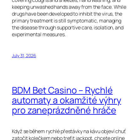
covering coughs and sneezes, hand washing, and
keeping unwashed hands away from the face. While
drugs have been developed to inhibit the virus, the
primary treatment is still symptomatic, managing
the disease through supportive care, isolation, and
experimental measures.
July 31, 2026
BDM Bet Casino – Rychlé
automaty a okamžité výhry
pro zaneprázdněné hráče
Když se během rychlé přestávky na kávu objeví chuť
zatočit kolečkem nebo trefit jackpot, chcete online