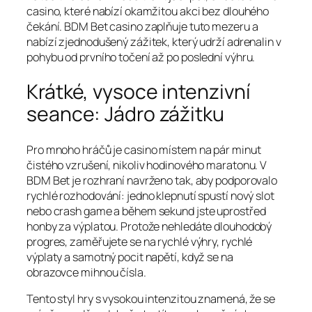
casino, které nabízí okamžitou akci bez dlouhého
čekání. BDM Bet casino zaplňuje tuto mezeru a
nabízí zjednodušený zážitek, který udrží adrenalin v
pohybu od prvního točení až po poslední výhru.
Krátké, vysoce intenzivní
seance: Jádro zážitku
Pro mnoho hráčů je casino místem na pár minut
čistého vzrušení, nikoliv hodinového maratonu. V
BDM Bet je rozhraní navrženo tak, aby podporovalo
rychlé rozhodování: jedno klepnutí spustí nový slot
nebo crash game a během sekund jste uprostřed
honby za výplatou. Protože nehledáte dlouhodobý
progres, zaměřujete se na rychlé výhry, rychlé
výplaty a samotný pocit napětí, když se na
obrazovce mihnou čísla.
Tento styl hry s vysokou intenzitou znamená, že se