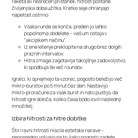
raketa ali nesrečen pristanek, hitrost postane
življenjska doba užitka. Kratke seje ohranjajo
napetost ostrino:
Vsaka runda se konča, preden jo lahko
popolnoma obdelate – vaš um ostaja v
“akcijskem načinu”.
Iz ene letenje preklopite na drugo brez dolgih
praznih intervalov.
Hitra zmaga zagotavlja takojšnje zadovoljstvo,
ki spodbuja še več roundov.
Igralci, ki sprejmejo ta vzorec, pogosto beležijo več
mikro‑burstov po 5 minut čez dan. Nastavijo
mikro‑proračune za vsak burst in nato pustijo, da
hitrost igre določa, koliko časa bodo lovili naslednji
množitelj.
Izbira hitrosti za hitre dobitke
Štiri ravni hitrosti niso le estetske narave –
neposredno vplivajo na to, kako pogosto zadete