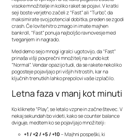
visoke množitelje in koliko raket se pojavi. V kratki
seji boste verjetno začeli z “Fast” ali “Turbo”, da
maksimirate svoj potencial dobitka, preden se zgodi
crash. Če lovite hitro zmago in imate majhen
bankroll, “Fast” ponuja najboljšo ravnovesje med
tveganjem in nagrado.
Med demo sejo mnogi igralci ugotovijo, da “Fast”
prinaša višji povprečni množitelj na rundo kot
“Normal”. Vendar opazijo tudi, da se rakete nekoliko
pogosteje pojavljajo pri višjih hitrostih, kar na
ključnih trenutkih lahko prepolovi vaše izplačilo.
Letna faza v manj kot minuti
Ko kliknete “Play”, se letalo vzpne in začne števec. V
nekaj sekundah bo videti, kako se counter balance
dviguje, medtem ko se pojavljajo množitelji:
+1 / +2 / +5 / +10
– Majhni pospeški, ki