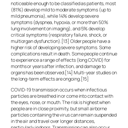
noticeable enough to be classified as patients, most
(81%) develop mild to moderate symptoms (up to
mild pneumonia), while 14% develop severe
symptoms (dyspnea, hypoxia, or more than 50%
lung involvement on imaging), and 5% develop
critical symptoms (respiratory failure, shock, or
multiorgan dysfunction).[13] Older people have a
higher risk of developing severe symptoms. Some
complications result in death. Some people continue
to experience a range of effects (long COVID) for
months or years after infection, and damage to
organs has been observed.[14] Multi-year studies on
the long-term effects are ongoing.[15]
COVID‑19 transmission occurs when infectious
particles are breathed in or come into contact with
the eyes, nose, or mouth. The risk is highest when
people are in close proximity, but small airborne
particles containing the virus can remain suspended
in the air and travel over longer distances,
particularly indoors. Transmission can also occur