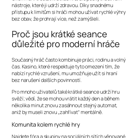
nástroje, které ji udrží zdravou. Díky snadnému
přístupu k limitům si hráči mohou užívat rychlé výhry
bez obav, že prohrají více, než zamýšleli.
Proč jsou krátké seance
důležité pro moderní hráče
Současný hráč často kombinuje práci, rodinu a volný
čas. Kasino, které respektuje tyto omezení tím, že
nabízí rychlé vzrušení, mu umožňuje užít si hraní
bez narušení dalších povinností.
Pro mnoho uživatelů také krátké seance udrží hru
svěží; vědí, že se mohou vrátit každý den a během
několika minut znovu zasáhnout stejný automat,
aniž by museli znovu „zahřívat“ mentálně.
Komunita kolem rychlé hry
Najdete fóra a skupiny na sociálních sítích věnované