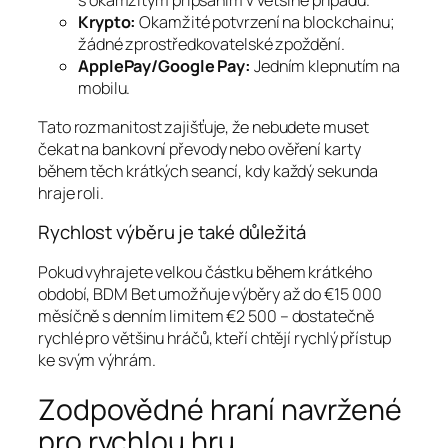
s okamžitým připsáním v většině případů.
Krypto:
Okamžité potvrzení na blockchainu;
žádné zprostředkovatelské zpoždění.
ApplePay/Google Pay:
Jedním klepnutím na
mobilu.
Tato rozmanitost zajišťuje, že nebudete muset
čekat na bankovní převody nebo ověření karty
během těch krátkých seancí, kdy každý sekunda
hraje roli.
Rychlost výběru je také důležitá
Pokud vyhrajete velkou částku během krátkého
období, BDM Bet umožňuje výběry až do €15 000
měsíčně s denním limitem €2 500 – dostatečně
rychlé pro většinu hráčů, kteří chtějí rychlý přístup
ke svým výhrám.
Zodpovědné hraní navržené
pro rychlou hru