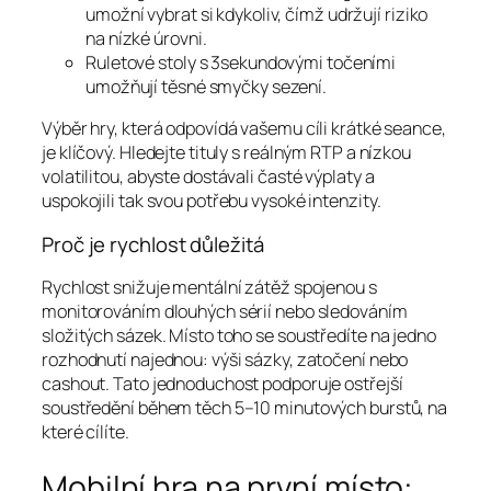
umožní vybrat si kdykoliv, čímž udržují riziko
na nízké úrovni.
Ruletové stoly s 3sekundovými točeními
umožňují těsné smyčky sezení.
Výběr hry, která odpovídá vašemu cíli krátké seance,
je klíčový. Hledejte tituly s reálným RTP a nízkou
volatilitou, abyste dostávali časté výplaty a
uspokojili tak svou potřebu vysoké intenzity.
Proč je rychlost důležitá
Rychlost snižuje mentální zátěž spojenou s
monitorováním dlouhých sérií nebo sledováním
složitých sázek. Místo toho se soustředíte na jedno
rozhodnutí najednou: výši sázky, zatočení nebo
cashout. Tato jednoduchost podporuje ostřejší
soustředění během těch 5–10 minutových burstů, na
které cílíte.
Mobilní hra na první místo: