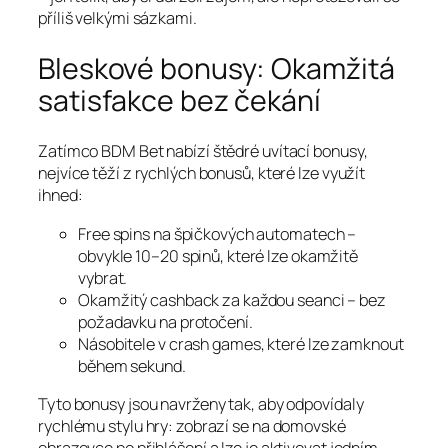
příliš velkými sázkami.
Bleskové bonusy: Okamžitá
satisfakce bez čekání
Zatímco BDM Bet nabízí štědré uvítací bonusy,
nejvíce těží z rychlých bonusů, které lze využít
ihned:
Free spins na špičkových automatech –
obvykle 10–20 spinů, které lze okamžitě
vybrat.
Okamžitý cashback za každou seanci – bez
požadavku na protočení.
Násobitele v crash games, které lze zamknout
během sekund.
Tyto bonusy jsou navrženy tak, aby odpovídaly
rychlému stylu hry: zobrazí se na domovské
obrazovce po přihlášení a lze je aktivovat jedním