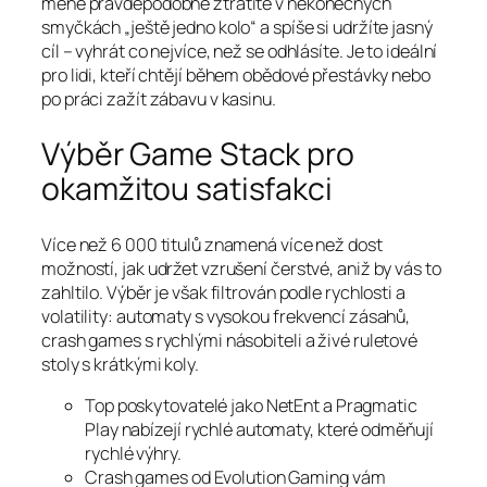
méně pravděpodobně ztratíte v nekonečných
smyčkách „ještě jedno kolo“ a spíše si udržíte jasný
cíl – vyhrát co nejvíce, než se odhlásíte. Je to ideální
pro lidi, kteří chtějí během obědové přestávky nebo
po práci zažít zábavu v kasinu.
Výběr Game Stack pro
okamžitou satisfakci
Více než 6 000 titulů znamená více než dost
možností, jak udržet vzrušení čerstvé, aniž by vás to
zahltilo. Výběr je však filtrován podle rychlosti a
volatility: automaty s vysokou frekvencí zásahů,
crash games s rychlými násobiteli a živé ruletové
stoly s krátkými koly.
Top poskytovatelé jako NetEnt a Pragmatic
Play nabízejí rychlé automaty, které odměňují
rychlé výhry.
Crash games od Evolution Gaming vám