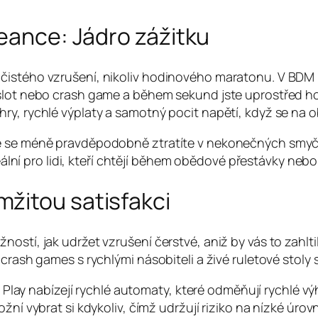
seance: Jádro zážitku
čistého vzrušení, nikoliv hodinového maratonu. V BDM 
 slot nebo crash game a během sekund jste uprostřed h
ry, rychlé výplaty a samotný pocit napětí, když se na 
e se méně pravděpodobně ztratíte v nekonečných smyčkác
deální pro lidi, kteří chtějí během obědové přestávky neb
žitou satisfakci
stí, jak udržet vzrušení čerstvé, aniž by vás to zahltilo
crash games s rychlými násobiteli a živé ruletové stoly s
lay nabízejí rychlé automaty, které odměňují rychlé výh
 vybrat si kdykoliv, čímž udržují riziko na nízké úrovn