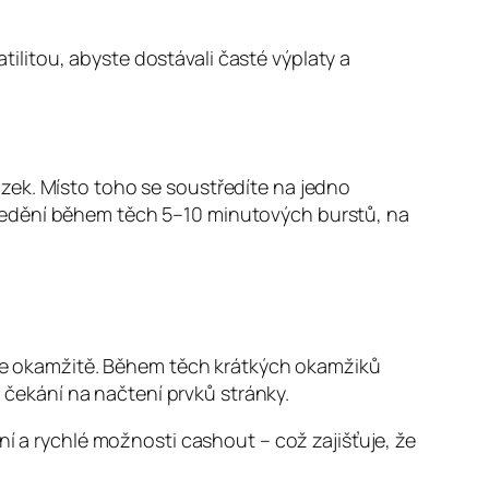
atilitou, abyste dostávali časté výplaty a
zek. Místo toho se soustředíte na jedno
ředění během těch 5–10 minutových burstů, na
ačte okamžitě. Během těch krátkých okamžiků
čekání na načtení prvků stránky.
ní a rychlé možnosti cashout – což zajišťuje, že