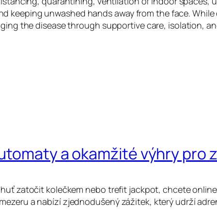
istancing, quarantining, ventilation of indoor spaces, u
d keeping unwashed hands away from the face. While dr
aging the disease through supportive care, isolation, 
automaty a okamžité výhry pro
huť zatočit kolečkem nebo trefit jackpot, chcete online
mezeru a nabízí zjednodušený zážitek, který udrží adre