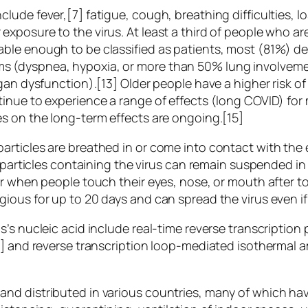
de fever,[7] fatigue, cough, breathing difficulties, los
xposure to the virus. At least a third of people who a
ble enough to be classified as patients, most (81%) d
 (dyspnea, hypoxia, or more than 50% lung involvemen
rgan dysfunction).[13] Older people have a higher risk
inue to experience a range of effects (long COVID) for
s on the long-term effects are ongoing.[15]
rticles are breathed in or come into contact with the 
 particles containing the virus can remain suspended in 
ur when people touch their eyes, nose, or mouth after 
gious for up to 20 days and can spread the virus even 
s’s nucleic acid include real-time reverse transcriptio
9] and reverse transcription loop-mediated isothermal a
nd distributed in various countries, many of which hav