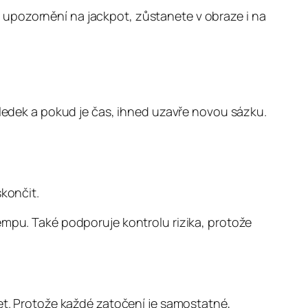
 upozornění na jackpot, zůstanete v obraze i na
sledek a pokud je čas, ihned uzavře novou sázku.
končit.
empu. Také podporuje kontrolu rizika, protože
žet. Protože každé zatočení je samostatné,