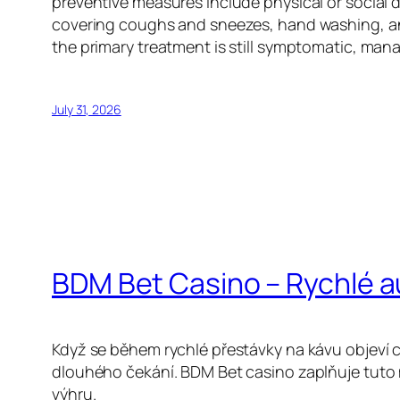
preventive measures include physical or social d
covering coughs and sneezes, hand washing, an
the primary treatment is still symptomatic, man
July 31, 2026
BDM Bet Casino – Rychlé 
Když se během rychlé přestávky na kávu objeví c
dlouhého čekání. BDM Bet casino zaplňuje tuto 
výhru.