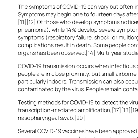
The symptoms of COVID‑19 can vary but often inclu
Symptoms may begin one to fourteen days after e
[11][12] Of those who develop symptoms noticea
pneumonia), while 14% develop severe symptoms
symptoms (respiratory failure, shock, or multio
complications result in death. Some people cont
organs has been observed.[14] Multi-year studie
COVID‑19 transmission occurs when infectious pa
people are in close proximity, but small airborne
particularly indoors. Transmission can also occ
contaminated by the virus. People remain conta
Testing methods for COVID-19 to detect the viru
transcription-mediated amplification,[17][18][1
nasopharyngeal swab.[20]
Several COVID-19 vaccines have been approved a