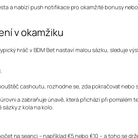
sta a nabízí push notifikace pro okamžité bonusy nebo
ení v okamžiku
 Typický hráč v BDM Bet nastaví malou sázku, sleduje vý
.
spouštěč cashoutu, rozhodne se, zda pokračovat nebo s
 úrovni a zabraňuje únavě, která přichází při pomalém t
 sázky z kola na kolo.
zpočet na seanci – například €5 nebo €10 – a toho se dr