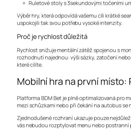
Ruletové stoly s 3sekundovými točeními um
Výběr hry, která odpovídá vašemu cíli krátké seanc
uspokojili tak svou potřebu vysoké intenzity.
Proč je rychlost důležitá
Rychlost snižuje mentální zátěž spojenou s mon
rozhodnutí najednou: výši sázky, zatočení neb
které cílíte.
Mobilní hra na první místo:
Platforma BDM Bet je plně optimalizovaná pro mo
mezi schůzkami nebo při čekání na autobus se 
Zjednodušené rozhraní ukazuje pouze nejdůležitěj
vás nebudou rozptylovat menu nebo postranní 