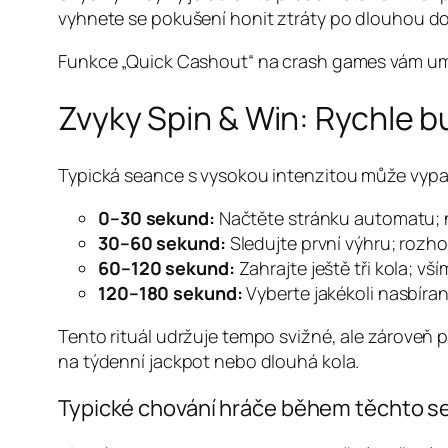
vyhnete se pokušení honit ztráty po dlouhou d
Funkce „Quick Cashout“ na crash games vám umožní 
Zvyky Spin & Win: Rychle
Typická seance s vysokou intenzitou může vypa
0–30 sekund:
Načtěte stránku automatu; n
30–60 sekund:
Sledujte první výhru; rozh
60–120 sekund:
Zahrajte ještě tři kola; vš
120–180 sekund:
Vyberte jakékoli nasbíran
Tento rituál udržuje tempo svižné, ale zároveň 
na týdenní jackpot nebo dlouhá kola.
Typické chování hráče během těchto s