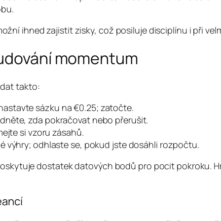
obu.
ihned zajistit zisky, což posiluje disciplínu i při velm
 budování momentum
dat takto:
astavte sázku na €0.25; zatočte.
odněte, zda pokračovat nebo přerušit.
ímejte si vzoru zásahů.
é výhry; odhlaste se, pokud jste dosáhli rozpočtu.
poskytuje dostatek datových bodů pro pocit pokroku. Hr
eancí