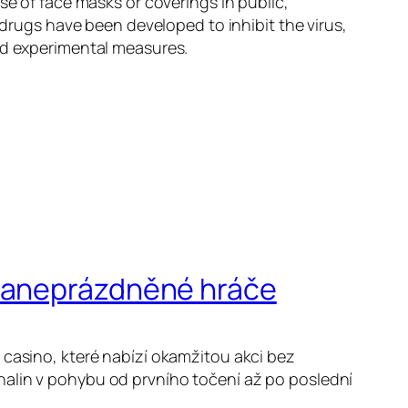
se of face masks or coverings in public,
ugs have been developed to inhibit the virus,
and experimental measures.
 zaneprázdněné hráče
 casino, které nabízí okamžitou akci bez
nalin v pohybu od prvního točení až po poslední