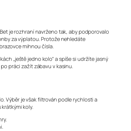
Bet je rozhraní navrženo tak, aby podporovalo
onby za výplatou. Protože nehledáte
obrazovce mihnou čísla.
h „ještě jedno kolo“ a spíše si udržíte jasný
o po práci zažít zábavu v kasinu.
. Výběr je však filtrován podle rychlosti a
 krátkými koly.
ry.
i.