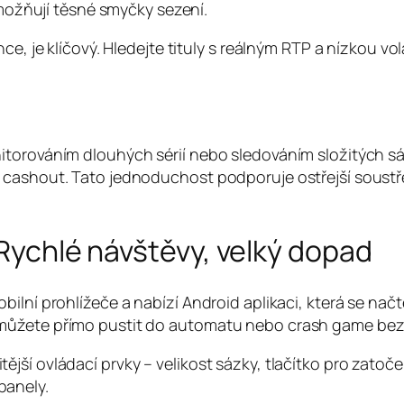
ožňují těsné smyčky sezení.
e, je klíčový. Hledejte tituly s reálným RTP a nízkou vol
itorováním dlouhých sérií nebo sledováním složitých sá
o cashout. Tato jednoduchost podporuje ostřejší soust
 Rychlé návštěvy, velký dopad
bilní prohlížeče a nabízí Android aplikaci, která se n
můžete přímo pustit do automatu nebo crash game bez 
ší ovládací prvky – velikost sázky, tlačítko pro zatoče
panely.