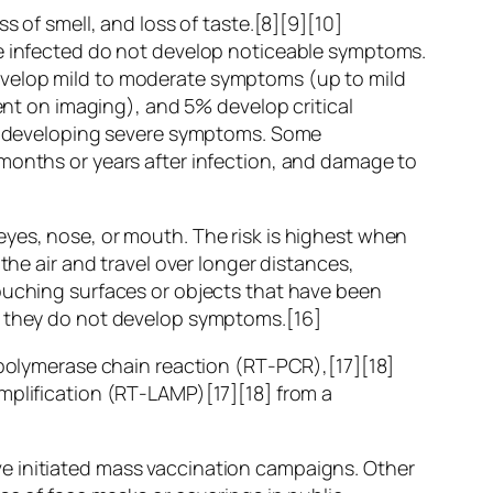
s of smell, and loss of taste.[8][9][10]
re infected do not develop noticeable symptoms.
evelop mild to moderate symptoms (up to mild
t on imaging), and 5% develop critical
 of developing severe symptoms. Some
 months or years after infection, and damage to
eyes, nose, or mouth. The risk is highest when
the air and travel over longer distances,
touching surfaces or objects that have been
if they do not develop symptoms.[16]
n polymerase chain reaction (RT‑PCR),[17][18]
mplification (RT‑LAMP)[17][18] from a
e initiated mass vaccination campaigns. Other