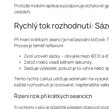
Protože mobilní aplikace podporuje dotykové ge
cestách.
Rychlý tok rozhodnutí: Sáz
Při hraní krátkých seancí je načasování klíčové.
Proces je téměř reflexivní:
Zvolí úroveň sázky – obvykle mezi €0.10 a €1
Zatočí nebo vsadí během sekundy.
Sleduje výsledek; pokud je to výhra nebo 
Tento rychlý cyklus udržuje adrenalin na vysoké
každé rozhodnutí je izolované; nepřenášíte velké
Řízení rizik při krátkých seancích
S rychlými cykly je důležité předem stanovit ro