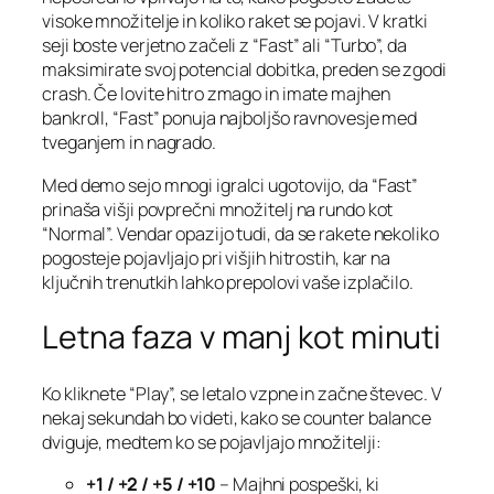
visoke množitelje in koliko raket se pojavi. V kratki
seji boste verjetno začeli z “Fast” ali “Turbo”, da
maksimirate svoj potencial dobitka, preden se zgodi
crash. Če lovite hitro zmago in imate majhen
bankroll, “Fast” ponuja najboljšo ravnovesje med
tveganjem in nagrado.
Med demo sejo mnogi igralci ugotovijo, da “Fast”
prinaša višji povprečni množitelj na rundo kot
“Normal”. Vendar opazijo tudi, da se rakete nekoliko
pogosteje pojavljajo pri višjih hitrostih, kar na
ključnih trenutkih lahko prepolovi vaše izplačilo.
Letna faza v manj kot minuti
Ko kliknete “Play”, se letalo vzpne in začne števec. V
nekaj sekundah bo videti, kako se counter balance
dviguje, medtem ko se pojavljajo množitelji:
+1 / +2 / +5 / +10
– Majhni pospeški, ki