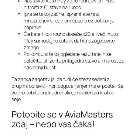
Nastavite Auto Play za 10 roundov pri “Fast”
hitrosti z €1 stave na rundo.
Igra se takoj začne; spremljate rast
množiteljev v realnem času brez dotikanja
naprave.
Če kateri koli round doseže x20 ali več, Auto
Play samodejno ustavi, da hitro zagotovite
zmago.
Po koncu si takoj ogledate rezultate in se
odločite, ali želite prilagoditi stavo ali hitrost za
naslednji burst.
Ta zanka zagotavlja, da tudi če ste zasedeni z
drugimi opravki—npr. odgovarjanjem na e‑pošte—še
vedno dobite enak adrenalin, značilen za kratke
seje.
Potopite se v AviaMasters
zdaj – nebo vas čaka!