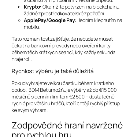
s okamžitým připsáním v většině případů.
Krypto:
Okamžité potvrzení na blockchainu;
žádné zprostředkovatelské zpoždění.
ApplePay/Google Pay:
Jedním klepnutím na
mobilu.
Tato rozmanitost zajišťuje, že nebudete muset
čekat na bankovní převody nebo ověření karty
během těch krátkých seancí, kdy každý sekunda
hraje roli.
Rychlost výběru je také důležitá
Pokud vyhrajete velkou částku během krátkého
období, BDM Bet umožňuje výběry až do €15 000
měsíčně s denním limitem €2 500 – dostatečně
rychlé pro většinu hráčů, kteří chtějí rychlý přístup
ke svým výhrám.
Zodpovědné hraní navržené
pro rychlou hru