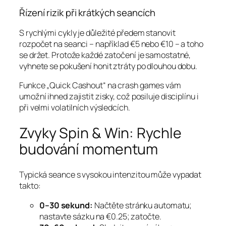
Řízení rizik při krátkých seancích
S rychlými cykly je důležité předem stanovit
rozpočet na seanci – například €5 nebo €10 – a toho
se držet. Protože každé zatočení je samostatné,
vyhnete se pokušení honit ztráty po dlouhou dobu.
Funkce „Quick Cashout“ na crash games vám
umožní ihned zajistit zisky, což posiluje disciplínu i
při velmi volatilních výsledcích.
Zvyky Spin & Win: Rychle
budování momentum
Typická seance s vysokou intenzitou může vypadat
takto:
0–30 sekund:
Načtěte stránku automatu;
nastavte sázku na €0.25; zatočte.