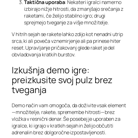
Taktična uporaba
: Nekateri igralci namerno
izbirajo nižje hitrosti, da zmanjšajo srečanja z
raketami, če želijo stabilno igro; drugi
sprejmejo tveganje za višje množitelje.
V hitrih sejah se rakete lahko zdijo kot nenadni utrip
srca, ki ali poveča vznemirjenje ali pa prinese hiter
reset. Upravljanje pričakovanj glede raket je del
obvladovanja kratkih burstov.
Izkušnja demo igre:
preizkusite svoj pulz brez
tveganja
Demo način vam omogoča, da doživite vsak element
—množitelje, rakete, spremembe hitrosti—brez
vložka v resnični denar. Še posebej je uporaben za
igralce, ki igrajo v kratkih sejah in želijo občutiti
adrenalin brez dolgoročne izpostavljenosti.