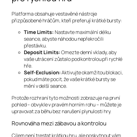
Platforma obsahuje vestavěné nástroje
přizpůsobené hráčům, kteří preferují krátké bursty:
Time Limits:
Nastavte maximální délku
seance, abyste náhodou nepřekročili
přestávku.
Deposit Limits:
Omezte denní vklady, aby
vaše utrácení zůstalo pod kontrolou při rychlé
hře.
Self‑Exclusion:
Aktivujte okamžitou blokaci,
pokud máte pocit, že vaše krátké bursty se
mění v delší seance.
Protože rozhraní tyto možnosti zobrazuje na první
pohled – obvykle v pravém horním rohu – můžete je
upravovat za běhu bez narušení plynulosti hry.
Rovnováha mezi zábavou a kontrolou
Cílem není trestat krátkou hru, ale poskytnout vám