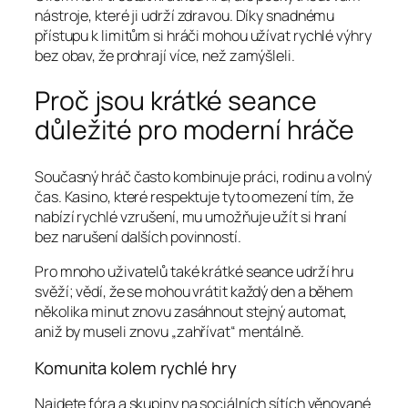
nástroje, které ji udrží zdravou. Díky snadnému
přístupu k limitům si hráči mohou užívat rychlé výhry
bez obav, že prohrají více, než zamýšleli.
Proč jsou krátké seance
důležité pro moderní hráče
Současný hráč často kombinuje práci, rodinu a volný
čas. Kasino, které respektuje tyto omezení tím, že
nabízí rychlé vzrušení, mu umožňuje užít si hraní
bez narušení dalších povinností.
Pro mnoho uživatelů také krátké seance udrží hru
svěží; vědí, že se mohou vrátit každý den a během
několika minut znovu zasáhnout stejný automat,
aniž by museli znovu „zahřívat“ mentálně.
Komunita kolem rychlé hry
Najdete fóra a skupiny na sociálních sítích věnované