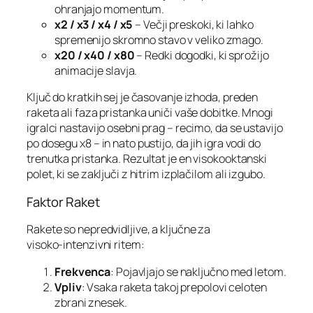
ohranjajo momentum.
x2 / x3 / x4 / x5
– Večji preskoki, ki lahko
spremenijo skromno stavo v veliko zmago.
x20 / x40 / x80
– Redki dogodki, ki sprožijo
animacije slavja.
Ključ do kratkih sej je časovanje izhoda, preden
raketa ali faza pristanka uniči vaše dobitke. Mnogi
igralci nastavijo osebni prag – recimo, da se ustavijo
po dosegu x8 – in nato pustijo, da jih igra vodi do
trenutka pristanka. Rezultat je en visokooktanski
polet, ki se zaključi z hitrim izplačilom ali izgubo.
Faktor Raket
Rakete so nepredvidljive, a ključne za
visoko‑intenzivni ritem:
Frekvenca
: Pojavljajo se naključno med letom.
Vpliv
: Vsaka raketa takoj prepolovi celoten
zbrani znesek.