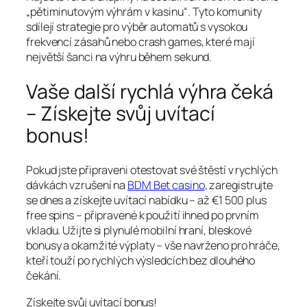
„pětiminutovým výhrám v kasinu“. Tyto komunity
sdílejí strategie pro výběr automatů s vysokou
frekvencí zásahů nebo crash games, které mají
největší šanci na výhru během sekund.
Vaše další rychlá výhra čeká
– Získejte svůj uvítací
bonus!
Pokud jste připraveni otestovat své štěstí v rychlých
dávkách vzrušení na
BDM Bet casino
, zaregistrujte
se dnes a získejte uvítací nabídku – až €1 500 plus
free spins – připravené k použití ihned po prvním
vkladu. Užijte si plynulé mobilní hraní, bleskové
bonusy a okamžité výplaty – vše navrženo pro hráče,
kteří touží po rychlých výsledcích bez dlouhého
čekání.
Získejte svůj uvítací bonus!