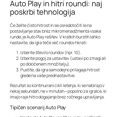
Auto Play in hitri roundi: naj
poskrbi tehnologija
Če želite čisto hitrost in se osredotočiti le na
postavljanje stav brez mikromenadžmenta vsake
runde, je Auto Play rešitev. V kratkih burstih lahko
nastavite, da igra teče več roundov hkrati:
Izberite število roundov (npr. 10).
Izberite pogoj za ustavitev (ustavi po zmagi ali
po določenem množitelju).
Pustite, da igra samodejno prilagaja hitrost
glede na vaše prednastavitve.
Rezultat so kontinuirani cikli letenja, ki se nabirajo v
nekaj sekundah, ne v minutah—popolno za igralce, ki
imajo raje hitro dogajanje brez ročnega upravljanja.
Tipičen scenarij Auto Play