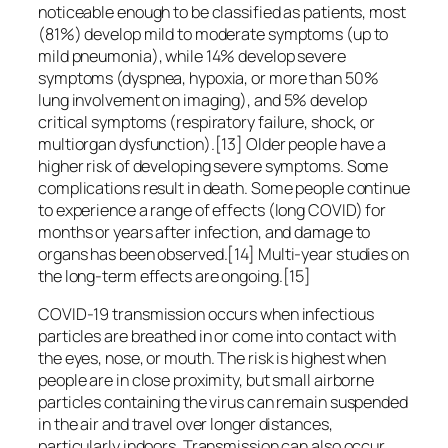
noticeable enough to be classified as patients, most
(81%) develop mild to moderate symptoms (up to
mild pneumonia), while 14% develop severe
symptoms (dyspnea, hypoxia, or more than 50%
lung involvement on imaging), and 5% develop
critical symptoms (respiratory failure, shock, or
multiorgan dysfunction).[13] Older people have a
higher risk of developing severe symptoms. Some
complications result in death. Some people continue
to experience a range of effects (long COVID) for
months or years after infection, and damage to
organs has been observed.[14] Multi-year studies on
the long-term effects are ongoing.[15]
COVID‑19 transmission occurs when infectious
particles are breathed in or come into contact with
the eyes, nose, or mouth. The risk is highest when
people are in close proximity, but small airborne
particles containing the virus can remain suspended
in the air and travel over longer distances,
particularly indoors. Transmission can also occur