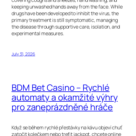
covering coughs and sneezes, hand washing, and
keeping unwashed hands away from the face. While
drugs have been developed to inhibit the virus, the
primary treatment is still symptomatic, managing
the disease through supportive care, isolation, and
experimental measures.
July 31, 2026
BDM Bet Casino – Rychlé
automaty a okamžité výhry
pro zaneprázdněné hráče
Když se během rychlé přestávky na kávu objeví chuť
zatočit kolečkem nebo trefit jackpot, chcete online