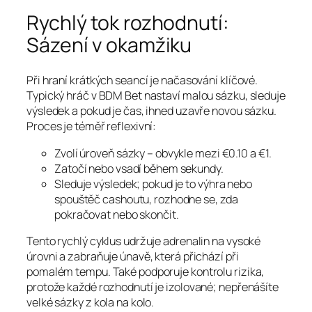
Rychlý tok rozhodnutí:
Sázení v okamžiku
Při hraní krátkých seancí je načasování klíčové.
Typický hráč v BDM Bet nastaví malou sázku, sleduje
výsledek a pokud je čas, ihned uzavře novou sázku.
Proces je téměř reflexivní:
Zvolí úroveň sázky – obvykle mezi €0.10 a €1.
Zatočí nebo vsadí během sekundy.
Sleduje výsledek; pokud je to výhra nebo
spouštěč cashoutu, rozhodne se, zda
pokračovat nebo skončit.
Tento rychlý cyklus udržuje adrenalin na vysoké
úrovni a zabraňuje únavě, která přichází při
pomalém tempu. Také podporuje kontrolu rizika,
protože každé rozhodnutí je izolované; nepřenášíte
velké sázky z kola na kolo.