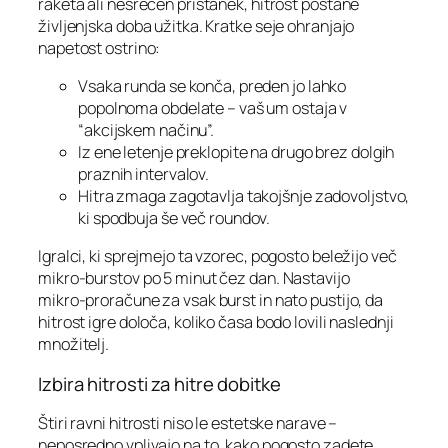
raketa ali nesrečen pristanek, hitrost postane
življenjska doba užitka. Kratke seje ohranjajo
napetost ostrino:
Vsaka runda se konča, preden jo lahko
popolnoma obdelate – vaš um ostaja v
“akcijskem načinu”.
Iz ene letenje preklopite na drugo brez dolgih
praznih intervalov.
Hitra zmaga zagotavlja takojšnje zadovoljstvo,
ki spodbuja še več roundov.
Igralci, ki sprejmejo ta vzorec, pogosto beležijo več
mikro‑burstov po 5 minut čez dan. Nastavijo
mikro‑proračune za vsak burst in nato pustijo, da
hitrost igre določa, koliko časa bodo lovili naslednji
množitelj.
Izbira hitrosti za hitre dobitke
Štiri ravni hitrosti niso le estetske narave –
neposredno vplivajo na to, kako pogosto zadete