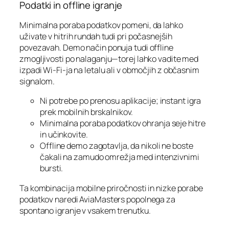
Podatki in offline igranje
Minimalna poraba podatkov pomeni, da lahko
uživate v hitrih rundah tudi pri počasnejših
povezavah. Demo način ponuja tudi offline
zmogljivosti po nalaganju—torej lahko vadite med
izpadi Wi‑Fi-ja na letalu ali v območjih z občasnim
signalom.
Ni potrebe po prenosu aplikacije; instant igra
prek mobilnih brskalnikov.
Minimalna poraba podatkov ohranja seje hitre
in učinkovite.
Offline demo zagotavlja, da nikoli ne boste
čakali na zamudo omrežja med intenzivnimi
bursti.
Ta kombinacija mobilne priročnosti in nizke porabe
podatkov naredi AviaMasters popolnega za
spontano igranje v vsakem trenutku.