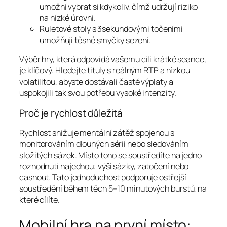
umožní vybrat si kdykoliv, čímž udržují riziko
na nízké úrovni.
Ruletové stoly s 3sekundovými točeními
umožňují těsné smyčky sezení.
Výběr hry, která odpovídá vašemu cíli krátké seance,
je klíčový. Hledejte tituly s reálným RTP a nízkou
volatilitou, abyste dostávali časté výplaty a
uspokojili tak svou potřebu vysoké intenzity.
Proč je rychlost důležitá
Rychlost snižuje mentální zátěž spojenou s
monitorováním dlouhých sérií nebo sledováním
složitých sázek. Místo toho se soustředíte na jedno
rozhodnutí najednou: výši sázky, zatočení nebo
cashout. Tato jednoduchost podporuje ostřejší
soustředění během těch 5–10 minutových burstů, na
které cílíte.
Mobilní hra na první místo: