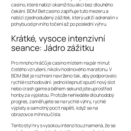
casino, které nabízí okamžitou akci bez dlouhého
čekání. BDM Bet casino zaplňuje tuto mezeru a
nabízí zjednodušený zážitek, který udrží adrenalin v
pohybu od prvního točení až po poslední výhru.
Krátké, vysoce intenzivní
seance: Jádro zážitku
Pro mnoho hráčů je casino místem na pár minut
čistého vzrušení, nikoliv hodinového maratonu. V
BDM Bet je rozhraní navrženo tak, aby podporovalo
rychlé rozhodování: jedno klepnutí spustí nový slot
nebo crash game a během sekund jste uprostřed
honby za výplatou. Protože nehledáte dlouhodobý
progres, zaměřujete se na rychlé výhry, rychlé
výplaty a samotný pocit napětí, když se na
obrazovce mihnou čísla.
Tento styl hry s vysokou intenzitou znamená, že se