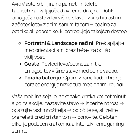
AviaMasters briljira na pametnih telefonih in
tablicah zahvaljujoč odzivnemu dizajnu. Dotik
omogoča nastavitev višine stave, izbiro hitrosti in
začetek letov z enim samim tapom—idealno za
potnike ali popotnike, ki potrebujejo takojšen dostop.
Portretni & Landscape načini
: Preklapljajte
med orientacijami brez težav za boljšo
vidljivost.
Geste
: Povleci levo/desno za hitro
prilagoditev višine stave med demo vadbo.
Poraba baterije
: Optimizirana koda ohranja
porabo energije nizko tudi med hitrimi roundi.
Vaša mobilna seja je lahko tako kratka kot pet minut,
a polna akcije: nastavite stavo → izberite hitrost →
opazujte rast množitelja → odločite se, ali želite
prenehati pred pristankom → ponovite. Celoten
cikel je podoben kratkemu, a intenzivnemu gaming
sprintu.