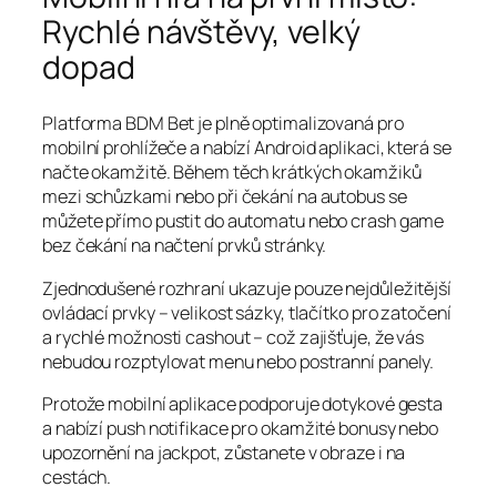
Rychlé návštěvy, velký
dopad
Platforma BDM Bet je plně optimalizovaná pro
mobilní prohlížeče a nabízí Android aplikaci, která se
načte okamžitě. Během těch krátkých okamžiků
mezi schůzkami nebo při čekání na autobus se
můžete přímo pustit do automatu nebo crash game
bez čekání na načtení prvků stránky.
Zjednodušené rozhraní ukazuje pouze nejdůležitější
ovládací prvky – velikost sázky, tlačítko pro zatočení
a rychlé možnosti cashout – což zajišťuje, že vás
nebudou rozptylovat menu nebo postranní panely.
Protože mobilní aplikace podporuje dotykové gesta
a nabízí push notifikace pro okamžité bonusy nebo
upozornění na jackpot, zůstanete v obraze i na
cestách.