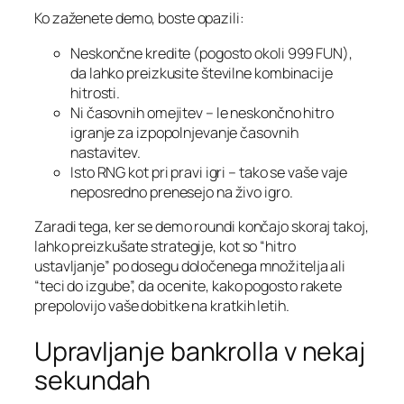
Ko zaženete demo, boste opazili:
Neskončne kredite (pogosto okoli 999 FUN),
da lahko preizkusite številne kombinacije
hitrosti.
Ni časovnih omejitev – le neskončno hitro
igranje za izpopolnjevanje časovnih
nastavitev.
Isto RNG kot pri pravi igri – tako se vaše vaje
neposredno prenesejo na živo igro.
Zaradi tega, ker se demo roundi končajo skoraj takoj,
lahko preizkušate strategije, kot so “hitro
ustavljanje” po dosegu določenega množitelja ali
“teci do izgube”, da ocenite, kako pogosto rakete
prepolovijo vaše dobitke na kratkih letih.
Upravljanje bankrolla v nekaj
sekundah