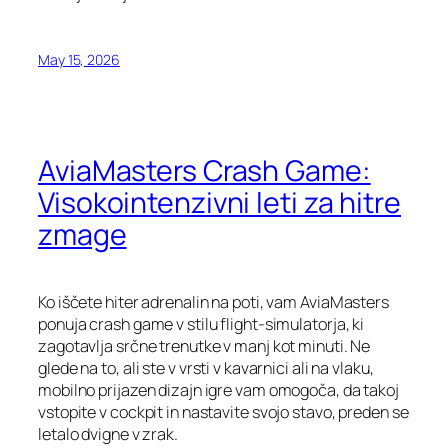
May 15, 2026
AviaMasters Crash Game:
Visokointenzivni leti za hitre
zmage
Ko iščete hiter adrenalin na poti, vam AviaMasters
ponuja crash game v stilu flight‑simulatorja, ki
zagotavlja srčne trenutke v manj kot minuti. Ne
glede na to, ali ste v vrsti v kavarnici ali na vlaku,
mobilno prijazen dizajn igre vam omogoča, da takoj
vstopite v cockpit in nastavite svojo stavo, preden se
letalo dvigne v zrak.