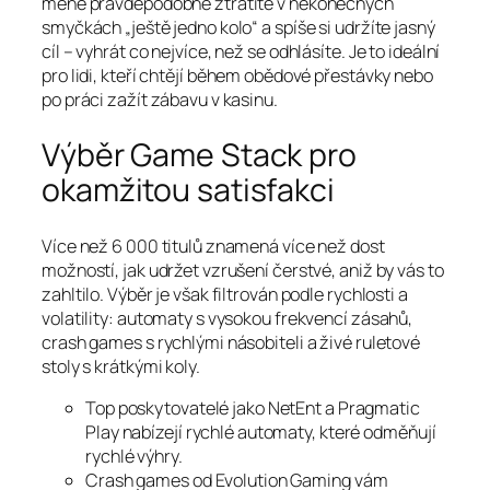
méně pravděpodobně ztratíte v nekonečných
smyčkách „ještě jedno kolo“ a spíše si udržíte jasný
cíl – vyhrát co nejvíce, než se odhlásíte. Je to ideální
pro lidi, kteří chtějí během obědové přestávky nebo
po práci zažít zábavu v kasinu.
Výběr Game Stack pro
okamžitou satisfakci
Více než 6 000 titulů znamená více než dost
možností, jak udržet vzrušení čerstvé, aniž by vás to
zahltilo. Výběr je však filtrován podle rychlosti a
volatility: automaty s vysokou frekvencí zásahů,
crash games s rychlými násobiteli a živé ruletové
stoly s krátkými koly.
Top poskytovatelé jako NetEnt a Pragmatic
Play nabízejí rychlé automaty, které odměňují
rychlé výhry.
Crash games od Evolution Gaming vám