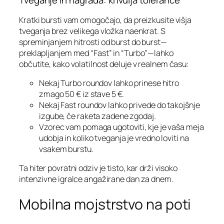
Tveganje in nagrada: krivulja tolerance
Kratki bursti vam omogočajo, da preizkusite višja
tveganja brez velikega vložka naenkrat. S
spreminjanjem hitrosti od burst do burst—
preklapljanjem med “Fast” in “Turbo”—lahko
občutite, kako volatilnost deluje v realnem času:
Nekaj Turbo roundov lahko prinese hitro
zmago 50 € iz stave 5 €.
Nekaj Fast roundov lahko privede do takojšnje
izgube, če raketa zadene zgodaj.
Vzorec vam pomaga ugotoviti, kje je vaša meja
udobja in koliko tveganja je vredno loviti na
vsakem burstu.
Ta hiter povratni odziv je tisto, kar drži visoko
intenzivne igralce angažirane dan za dnem.
Mobilna mojstrstvo na poti