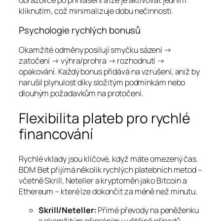
kliknutím, což minimalizuje dobu nečinnosti.
Psychologie rychlých bonusů
Okamžité odměny posilují smyčku sázení →
zatočení → výhra/prohra → rozhodnutí →
opakování. Každý bonus přidává na vzrušení, aniž by
narušil plynulost díky složitým podmínkám nebo
dlouhým požadavkům na protočení.
Flexibilita plateb pro rychlé
financování
Rychlé vklady jsou klíčové, když máte omezený čas.
BDM Bet přijímá několik rychlých platebních metod –
včetně Skrill, Neteller a kryptoměn jako Bitcoin a
Ethereum – které lze dokončit za méně než minutu.
Skrill/Neteller:
Přímé převody na peněženku