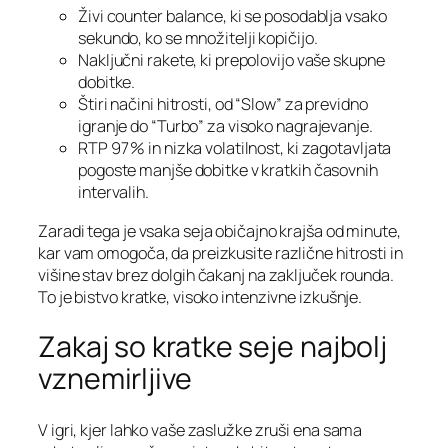
Živi counter balance, ki se posodablja vsako
sekundo, ko se množitelji kopičijo.
Naključni rakete, ki prepolovijo vaše skupne
dobitke.
Štiri načini hitrosti, od “Slow” za previdno
igranje do “Turbo” za visoko nagrajevanje.
RTP 97 % in nizka volatilnost, ki zagotavljata
pogoste manjše dobitke v kratkih časovnih
intervalih.
Zaradi tega je vsaka seja običajno krajša od minute,
kar vam omogoča, da preizkusite različne hitrosti in
višine stav brez dolgih čakanj na zaključek rounda.
To je bistvo kratke, visoko intenzivne izkušnje.
Zakaj so kratke seje najbolj
vznemirljive
V igri, kjer lahko vaše zaslužke zruši ena sama