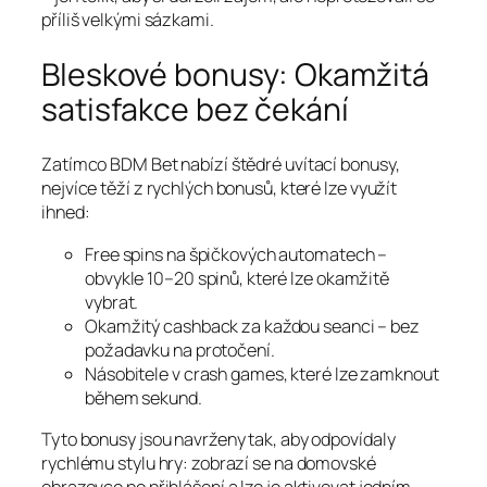
příliš velkými sázkami.
Bleskové bonusy: Okamžitá
satisfakce bez čekání
Zatímco BDM Bet nabízí štědré uvítací bonusy,
nejvíce těží z rychlých bonusů, které lze využít
ihned:
Free spins na špičkových automatech –
obvykle 10–20 spinů, které lze okamžitě
vybrat.
Okamžitý cashback za každou seanci – bez
požadavku na protočení.
Násobitele v crash games, které lze zamknout
během sekund.
Tyto bonusy jsou navrženy tak, aby odpovídaly
rychlému stylu hry: zobrazí se na domovské
obrazovce po přihlášení a lze je aktivovat jedním