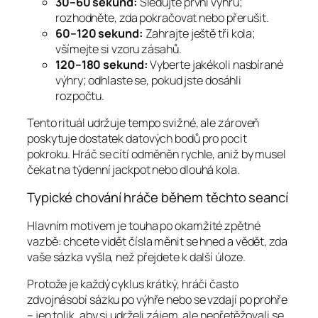
30–60 sekund:
Sledujte první výhru;
rozhodněte, zda pokračovat nebo přerušit.
60–120 sekund:
Zahrajte ještě tři kola;
všímejte si vzoru zásahů.
120–180 sekund:
Vyberte jakékoli nasbírané
výhry; odhlaste se, pokud jste dosáhli
rozpočtu.
Tento rituál udržuje tempo svižné, ale zároveň
poskytuje dostatek datových bodů pro pocit
pokroku. Hráč se cítí odměněn rychle, aniž by musel
čekat na týdenní jackpot nebo dlouhá kola.
Typické chování hráče během těchto seancí
Hlavním motivem je touha po okamžité zpětné
vazbě: chcete vidět čísla měnit se hned a vědět, zda
vaše sázka vyšla, než přejdete k další úloze.
Protože je každý cyklus krátký, hráči často
zdvojnásobí sázku po výhře nebo se vzdají po prohře
– jen tolik, aby si udrželi zájem, ale nepřetěžovali se