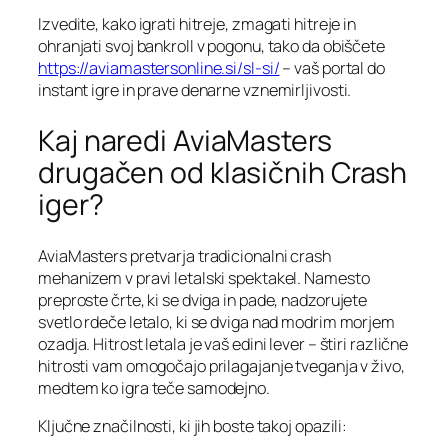
Izvedite, kako igrati hitreje, zmagati hitreje in
ohranjati svoj bankroll v pogonu, tako da obiščete
https://aviamastersonline.si/sl-si/
– vaš portal do
instant igre in prave denarne vznemirljivosti.
Kaj naredi AviaMasters
drugačen od klasičnih Crash
iger?
AviaMasters pretvarja tradicionalni crash
mehanizem v pravi letalski spektakel. Namesto
preproste črte, ki se dviga in pade, nadzorujete
svetlo rdeče letalo, ki se dviga nad modrim morjem
ozadja. Hitrost letala je vaš edini lever – štiri različne
hitrosti vam omogočajo prilagajanje tveganja v živo,
medtem ko igra teče samodejno.
Ključne značilnosti, ki jih boste takoj opazili: