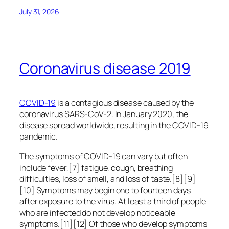
July 31, 2026
Coronavirus disease 2019
COVID-19
is a contagious disease caused by the
coronavirus SARS-CoV-2. In January 2020, the
disease spread worldwide, resulting in the COVID-19
pandemic.
The symptoms of COVID‑19 can vary but often
include fever,[7] fatigue, cough, breathing
difficulties, loss of smell, and loss of taste.[8][9]
[10] Symptoms may begin one to fourteen days
after exposure to the virus. At least a third of people
who are infected do not develop noticeable
symptoms.[11][12] Of those who develop symptoms