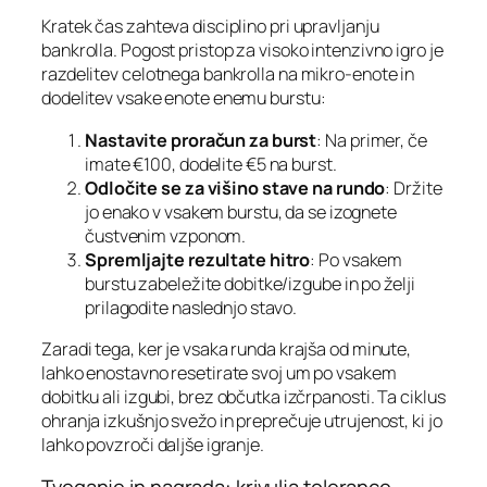
Kratek čas zahteva disciplino pri upravljanju
bankrolla. Pogost pristop za visoko intenzivno igro je
razdelitev celotnega bankrolla na mikro‑enote in
dodelitev vsake enote enemu burstu:
Nastavite proračun za burst
: Na primer, če
imate €100, dodelite €5 na burst.
Odločite se za višino stave na rundo
: Držite
jo enako v vsakem burstu, da se izognete
čustvenim vzponom.
Spremljajte rezultate hitro
: Po vsakem
burstu zabeležite dobitke/izgube in po želji
prilagodite naslednjo stavo.
Zaradi tega, ker je vsaka runda krajša od minute,
lahko enostavno resetirate svoj um po vsakem
dobitku ali izgubi, brez občutka izčrpanosti. Ta ciklus
ohranja izkušnjo svežo in preprečuje utrujenost, ki jo
lahko povzroči daljše igranje.