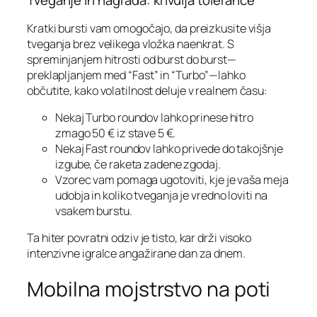
Tveganje in nagrada: krivulja tolerance
Kratki bursti vam omogočajo, da preizkusite višja
tveganja brez velikega vložka naenkrat. S
spreminjanjem hitrosti od burst do burst—
preklapljanjem med “Fast” in “Turbo”—lahko
občutite, kako volatilnost deluje v realnem času:
Nekaj Turbo roundov lahko prinese hitro
zmago 50 € iz stave 5 €.
Nekaj Fast roundov lahko privede do takojšnje
izgube, če raketa zadene zgodaj.
Vzorec vam pomaga ugotoviti, kje je vaša meja
udobja in koliko tveganja je vredno loviti na
vsakem burstu.
Ta hiter povratni odziv je tisto, kar drži visoko
intenzivne igralce angažirane dan za dnem.
Mobilna mojstrstvo na poti