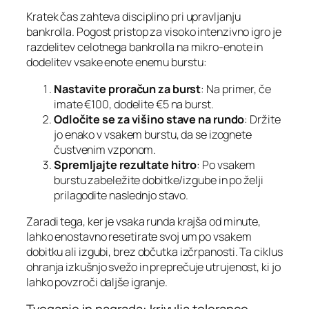
Kratek čas zahteva disciplino pri upravljanju
bankrolla. Pogost pristop za visoko intenzivno igro je
razdelitev celotnega bankrolla na mikro‑enote in
dodelitev vsake enote enemu burstu:
Nastavite proračun za burst
: Na primer, če
imate €100, dodelite €5 na burst.
Odločite se za višino stave na rundo
: Držite
jo enako v vsakem burstu, da se izognete
čustvenim vzponom.
Spremljajte rezultate hitro
: Po vsakem
burstu zabeležite dobitke/izgube in po želji
prilagodite naslednjo stavo.
Zaradi tega, ker je vsaka runda krajša od minute,
lahko enostavno resetirate svoj um po vsakem
dobitku ali izgubi, brez občutka izčrpanosti. Ta ciklus
ohranja izkušnjo svežo in preprečuje utrujenost, ki jo
lahko povzroči daljše igranje.