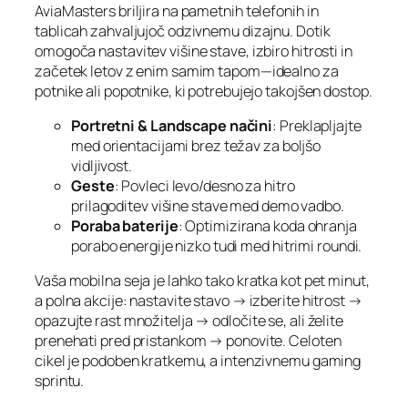
AviaMasters briljira na pametnih telefonih in
tablicah zahvaljujoč odzivnemu dizajnu. Dotik
omogoča nastavitev višine stave, izbiro hitrosti in
začetek letov z enim samim tapom—idealno za
potnike ali popotnike, ki potrebujejo takojšen dostop.
Portretni & Landscape načini
: Preklapljajte
med orientacijami brez težav za boljšo
vidljivost.
Geste
: Povleci levo/desno za hitro
prilagoditev višine stave med demo vadbo.
Poraba baterije
: Optimizirana koda ohranja
porabo energije nizko tudi med hitrimi roundi.
Vaša mobilna seja je lahko tako kratka kot pet minut,
a polna akcije: nastavite stavo → izberite hitrost →
opazujte rast množitelja → odločite se, ali želite
prenehati pred pristankom → ponovite. Celoten
cikel je podoben kratkemu, a intenzivnemu gaming
sprintu.