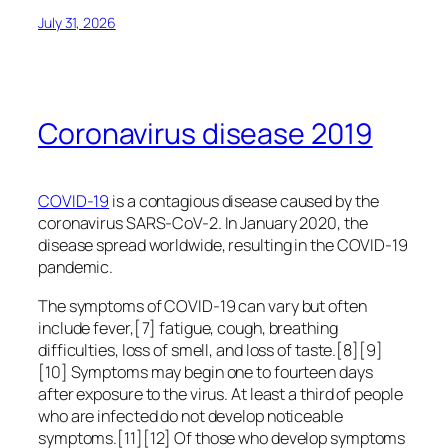
July 31, 2026
Coronavirus disease 2019
COVID-19
is a contagious disease caused by the
coronavirus SARS-CoV-2. In January 2020, the
disease spread worldwide, resulting in the COVID-19
pandemic.
The symptoms of COVID‑19 can vary but often
include fever,[7] fatigue, cough, breathing
difficulties, loss of smell, and loss of taste.[8][9]
[10] Symptoms may begin one to fourteen days
after exposure to the virus. At least a third of people
who are infected do not develop noticeable
symptoms.[11][12] Of those who develop symptoms