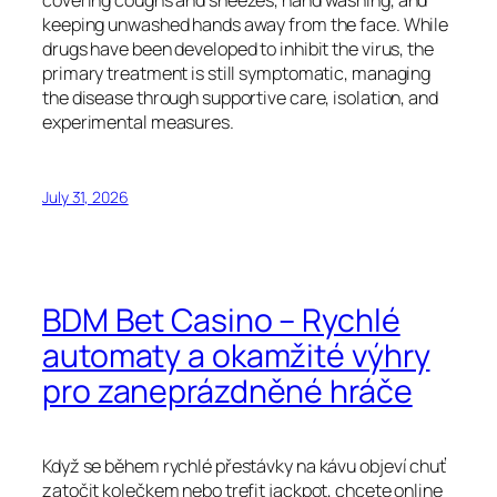
covering coughs and sneezes, hand washing, and
keeping unwashed hands away from the face. While
drugs have been developed to inhibit the virus, the
primary treatment is still symptomatic, managing
the disease through supportive care, isolation, and
experimental measures.
July 31, 2026
BDM Bet Casino – Rychlé
automaty a okamžité výhry
pro zaneprázdněné hráče
Když se během rychlé přestávky na kávu objeví chuť
zatočit kolečkem nebo trefit jackpot, chcete online