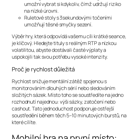
umožní vybrat si kdykoliv, čímž udržují riziko
na nízké úrovni.
Ruletové stoly s 3sekundovými točeními
umožňují těsné smyčky sezení.
Výběr hry, která odpovídá vašemu cíli krátké seance,
je klíčový. Hledejte tituly s reálným RTP a nízkou
volatilitou, abyste dostávali časté výplaty a
uspokojili tak svou potřebu vysoké intenzity.
Proč je rychlost důležitá
Rychlost snižuje mentální zátěž spojenou s
monitorováním dlouhých sérií nebo sledováním
složitých sázek. Místo toho se soustředíte na jedno
rozhodnutí najednou: výši sázky, zatočení nebo
cashout. Tato jednoduchost podporuje ostřejší
soustředění během těch 5–10 minutových burstů, na
které cílíte.
Mobilní hra na první místo: