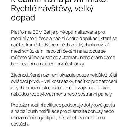
Rychlé návštěvy, velký
dopad
Platforma BDM Bet je plně optimalizovaná pro
mobilní prohlížeče a nabízí Android aplikaci, která se
načte okamžitě. Během těch krátkých okamžiků
mezi schůzkami nebo při čekání na autobus se
můžete přímo pustit do automatu nebo crash game
bez čekání na načtení prvků stránky.
Zjednodušené rozhraní ukazuje pouze nejdůležitější
ovládací prvky – velikost sázky, tlačítko pro zatočení
a rychlé možnosti cashout – což zajišťuje, že vás
nebudou rozptylovat menu nebo postranní panely.
Protože mobilní aplikace podporuje dotykové gesta
a nabízí push notifikace pro okamžité bonusy nebo
upozornění na jackpot, zůstanete v obraze i na
cestách.