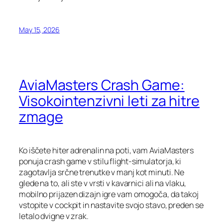
May 15, 2026
AviaMasters Crash Game:
Visokointenzivni leti za hitre
zmage
Ko iščete hiter adrenalin na poti, vam AviaMasters
ponuja crash game v stilu flight‑simulatorja, ki
zagotavlja srčne trenutke v manj kot minuti. Ne
glede na to, ali ste v vrsti v kavarnici ali na vlaku,
mobilno prijazen dizajn igre vam omogoča, da takoj
vstopite v cockpit in nastavite svojo stavo, preden se
letalo dvigne v zrak.