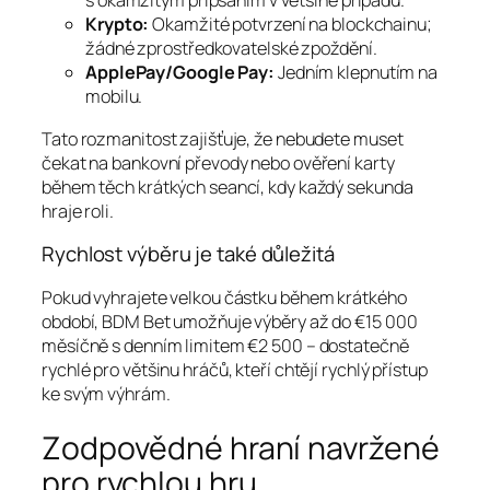
s okamžitým připsáním v většině případů.
Krypto:
Okamžité potvrzení na blockchainu;
žádné zprostředkovatelské zpoždění.
ApplePay/Google Pay:
Jedním klepnutím na
mobilu.
Tato rozmanitost zajišťuje, že nebudete muset
čekat na bankovní převody nebo ověření karty
během těch krátkých seancí, kdy každý sekunda
hraje roli.
Rychlost výběru je také důležitá
Pokud vyhrajete velkou částku během krátkého
období, BDM Bet umožňuje výběry až do €15 000
měsíčně s denním limitem €2 500 – dostatečně
rychlé pro většinu hráčů, kteří chtějí rychlý přístup
ke svým výhrám.
Zodpovědné hraní navržené
pro rychlou hru