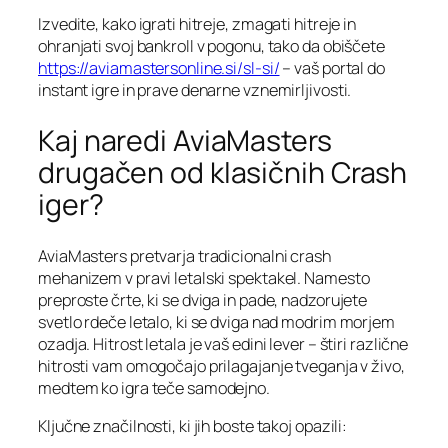
Izvedite, kako igrati hitreje, zmagati hitreje in
ohranjati svoj bankroll v pogonu, tako da obiščete
https://aviamastersonline.si/sl-si/
– vaš portal do
instant igre in prave denarne vznemirljivosti.
Kaj naredi AviaMasters
drugačen od klasičnih Crash
iger?
AviaMasters pretvarja tradicionalni crash
mehanizem v pravi letalski spektakel. Namesto
preproste črte, ki se dviga in pade, nadzorujete
svetlo rdeče letalo, ki se dviga nad modrim morjem
ozadja. Hitrost letala je vaš edini lever – štiri različne
hitrosti vam omogočajo prilagajanje tveganja v živo,
medtem ko igra teče samodejno.
Ključne značilnosti, ki jih boste takoj opazili: