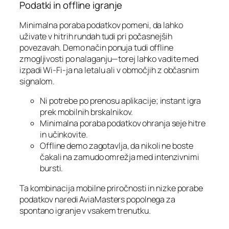
Podatki in offline igranje
Minimalna poraba podatkov pomeni, da lahko
uživate v hitrih rundah tudi pri počasnejših
povezavah. Demo način ponuja tudi offline
zmogljivosti po nalaganju—torej lahko vadite med
izpadi Wi‑Fi-ja na letalu ali v območjih z občasnim
signalom.
Ni potrebe po prenosu aplikacije; instant igra
prek mobilnih brskalnikov.
Minimalna poraba podatkov ohranja seje hitre
in učinkovite.
Offline demo zagotavlja, da nikoli ne boste
čakali na zamudo omrežja med intenzivnimi
bursti.
Ta kombinacija mobilne priročnosti in nizke porabe
podatkov naredi AviaMasters popolnega za
spontano igranje v vsakem trenutku.