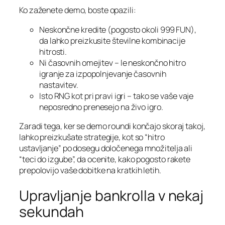
Ko zaženete demo, boste opazili:
Neskončne kredite (pogosto okoli 999 FUN),
da lahko preizkusite številne kombinacije
hitrosti.
Ni časovnih omejitev – le neskončno hitro
igranje za izpopolnjevanje časovnih
nastavitev.
Isto RNG kot pri pravi igri – tako se vaše vaje
neposredno prenesejo na živo igro.
Zaradi tega, ker se demo roundi končajo skoraj takoj,
lahko preizkušate strategije, kot so “hitro
ustavljanje” po dosegu določenega množitelja ali
“teci do izgube”, da ocenite, kako pogosto rakete
prepolovijo vaše dobitke na kratkih letih.
Upravljanje bankrolla v nekaj
sekundah