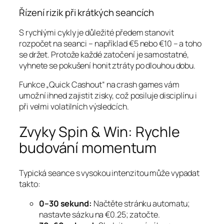
Řízení rizik při krátkých seancích
S rychlými cykly je důležité předem stanovit
rozpočet na seanci – například €5 nebo €10 – a toho
se držet. Protože každé zatočení je samostatné,
vyhnete se pokušení honit ztráty po dlouhou dobu.
Funkce „Quick Cashout“ na crash games vám
umožní ihned zajistit zisky, což posiluje disciplínu i
při velmi volatilních výsledcích.
Zvyky Spin & Win: Rychle
budování momentum
Typická seance s vysokou intenzitou může vypadat
takto:
0–30 sekund:
Načtěte stránku automatu;
nastavte sázku na €0.25; zatočte.