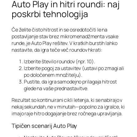
Auto Play in hitri roundi: naj
poskrbi tehnologija
Če želite čisto hitrost in se osredotočiti le na
postavljanje stav brez mikromenadžmenta vsake
runde, je Auto Play rešitev. V kratkih burstih lahko
nastavite, da igra teče več roundov hkrati:
Izberite število roundov (npr. 10).
Izberite pogoj za ustavitev (ustavi po zmagi ali
po določenem množitelju).
Pustite, da igra samodejno prilagaja hitrost
glede na vaše prednastavitve.
Rezultat so kontinuirani cikli letenja, ki se nabirajo v
nekaj sekundah, ne v minutah—popolno za igralce, ki
imajo raje hitro dogajanje brez ročnega upravljanja.
Tipičen scenarij Auto Play