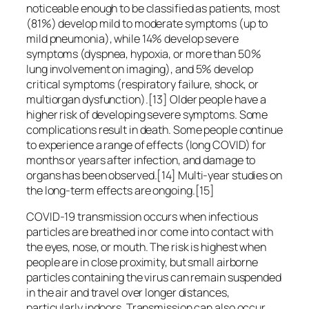
noticeable enough to be classified as patients, most
(81%) develop mild to moderate symptoms (up to
mild pneumonia), while 14% develop severe
symptoms (dyspnea, hypoxia, or more than 50%
lung involvement on imaging), and 5% develop
critical symptoms (respiratory failure, shock, or
multiorgan dysfunction).[13] Older people have a
higher risk of developing severe symptoms. Some
complications result in death. Some people continue
to experience a range of effects (long COVID) for
months or years after infection, and damage to
organs has been observed.[14] Multi-year studies on
the long-term effects are ongoing.[15]
COVID‑19 transmission occurs when infectious
particles are breathed in or come into contact with
the eyes, nose, or mouth. The risk is highest when
people are in close proximity, but small airborne
particles containing the virus can remain suspended
in the air and travel over longer distances,
particularly indoors. Transmission can also occur