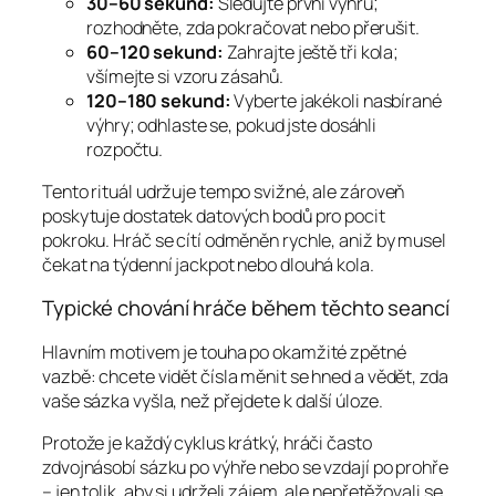
30–60 sekund:
Sledujte první výhru;
rozhodněte, zda pokračovat nebo přerušit.
60–120 sekund:
Zahrajte ještě tři kola;
všímejte si vzoru zásahů.
120–180 sekund:
Vyberte jakékoli nasbírané
výhry; odhlaste se, pokud jste dosáhli
rozpočtu.
Tento rituál udržuje tempo svižné, ale zároveň
poskytuje dostatek datových bodů pro pocit
pokroku. Hráč se cítí odměněn rychle, aniž by musel
čekat na týdenní jackpot nebo dlouhá kola.
Typické chování hráče během těchto seancí
Hlavním motivem je touha po okamžité zpětné
vazbě: chcete vidět čísla měnit se hned a vědět, zda
vaše sázka vyšla, než přejdete k další úloze.
Protože je každý cyklus krátký, hráči často
zdvojnásobí sázku po výhře nebo se vzdají po prohře
– jen tolik, aby si udrželi zájem, ale nepřetěžovali se