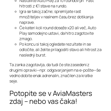
Nastavite Auto Play za 10 roundov pri “Fast”
hitrosti z €1 stave na rundo.
Igra se takoj začne; spremljate rast
množiteljev v realnem času brez dotikanja
naprave.
Če kateri koli round doseže x20 ali več, Auto
Play samodejno ustavi, da hitro zagotovite
zmago.
Po koncu si takoj ogledate rezultate in se
odločite, ali želite prilagoditi stavo ali hitrost za
naslednji burst.
Ta zanka zagotavlja, da tudi če ste zasedeni z
drugimi opravki—npr. odgovarjanjem na e‑pošte—še
vedno dobite enak adrenalin, značilen za kratke
seje.
Potopite se v AviaMasters
zdaj – nebo vas čaka!