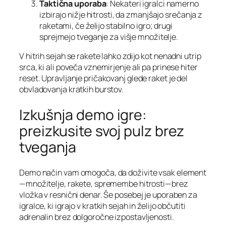
Taktična uporaba
: Nekateri igralci namerno
izbirajo nižje hitrosti, da zmanjšajo srečanja z
raketami, če želijo stabilno igro; drugi
sprejmejo tveganje za višje množitelje.
V hitrih sejah se rakete lahko zdijo kot nenadni utrip
srca, ki ali poveča vznemirjenje ali pa prinese hiter
reset. Upravljanje pričakovanj glede raket je del
obvladovanja kratkih burstov.
Izkušnja demo igre:
preizkusite svoj pulz brez
tveganja
Demo način vam omogoča, da doživite vsak element
—množitelje, rakete, spremembe hitrosti—brez
vložka v resnični denar. Še posebej je uporaben za
igralce, ki igrajo v kratkih sejah in želijo občutiti
adrenalin brez dolgoročne izpostavljenosti.