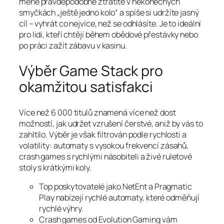
méně pravděpodobně ztratíte v nekonečných
smyčkách „ještě jedno kolo“ a spíše si udržíte jasný
cíl – vyhrát co nejvíce, než se odhlásíte. Je to ideální
pro lidi, kteří chtějí během obědové přestávky nebo
po práci zažít zábavu v kasinu.
Výběr Game Stack pro
okamžitou satisfakci
Více než 6 000 titulů znamená více než dost
možností, jak udržet vzrušení čerstvé, aniž by vás to
zahltilo. Výběr je však filtrován podle rychlosti a
volatility: automaty s vysokou frekvencí zásahů,
crash games s rychlými násobiteli a živé ruletové
stoly s krátkými koly.
Top poskytovatelé jako NetEnt a Pragmatic
Play nabízejí rychlé automaty, které odměňují
rychlé výhry.
Crash games od Evolution Gaming vám