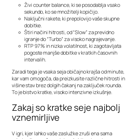
Živi counter balance, ki se posodablja vsako
sekundo, ko se množitelji kopičijo.
Naključni rakete, ki prepolovijo vaše skupne
dobitke.
Štiri načini hitrosti, od “Slow” za previdno
igranje do “Turbo” za visoko nagrajevanje.
RTP 97 % in nizka volatilnost, ki zagotavljata
pogoste manjše dobitke v kratkih časovnih
intervalih.
Zaradi tega je vsaka seja običajno krajša od minute,
kar vam omogoča, da preizkusite različne hitrosti in
višine stav brez dolgih čakanj na zaključek rounda.
To je bistvo kratke, visoko intenzivne izkušnje.
Zakaj so kratke seje najbolj
vznemirljive
V igri, kjer lahko vaše zaslužke zruši ena sama