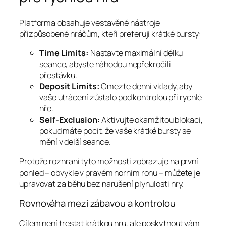
Platforma obsahuje vestavěné nástroje
přizpůsobené hráčům, kteří preferují krátké bursty:
Time Limits:
Nastavte maximální délku
seance, abyste náhodou nepřekročili
přestávku.
Deposit Limits:
Omezte denní vklady, aby
vaše utrácení zůstalo pod kontrolou při rychlé
hře.
Self‑Exclusion:
Aktivujte okamžitou blokaci,
pokud máte pocit, že vaše krátké bursty se
mění v delší seance.
Protože rozhraní tyto možnosti zobrazuje na první
pohled – obvykle v pravém horním rohu – můžete je
upravovat za běhu bez narušení plynulosti hry.
Rovnováha mezi zábavou a kontrolou
Cílem není trestat krátkou hru, ale poskytnout vám