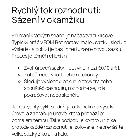
Rychlý tok rozhodnutí:
Sázení v okamžiku
Při hraní krátkých seancí je načasování klíčové.
Typický hráč v BDM Bet nastaví malou sázku, sleduje
výsledek a pokud je čas, ihned uzavře novou sázku.
Proces je téměř reflexivní:
Zvolí úroveň sázky – obvykle mezi €0.10 a €1.
Zatočí nebo vsadí během sekundy.
Sleduje výsledek; pokud je to výhra nebo
spouštěč cashoutu, rozhodne se, zda
pokračovat nebo skončit.
Tento rychlý cyklus udržuje adrenalin na vysoké
úrovni a zabraňuje únavě, která přichází při
pomalém tempu. Také podporuje kontrolu rizika,
protože každé rozhodnutí je izolované; nepřenášíte
velké sázky z kola na kolo.