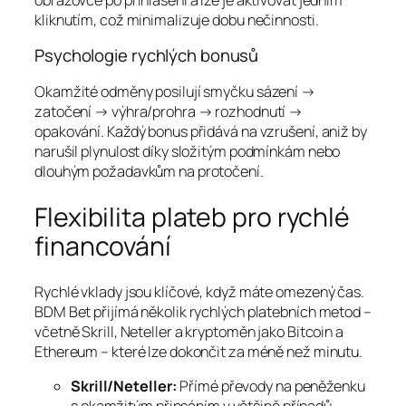
kliknutím, což minimalizuje dobu nečinnosti.
Psychologie rychlých bonusů
Okamžité odměny posilují smyčku sázení →
zatočení → výhra/prohra → rozhodnutí →
opakování. Každý bonus přidává na vzrušení, aniž by
narušil plynulost díky složitým podmínkám nebo
dlouhým požadavkům na protočení.
Flexibilita plateb pro rychlé
financování
Rychlé vklady jsou klíčové, když máte omezený čas.
BDM Bet přijímá několik rychlých platebních metod –
včetně Skrill, Neteller a kryptoměn jako Bitcoin a
Ethereum – které lze dokončit za méně než minutu.
Skrill/Neteller:
Přímé převody na peněženku