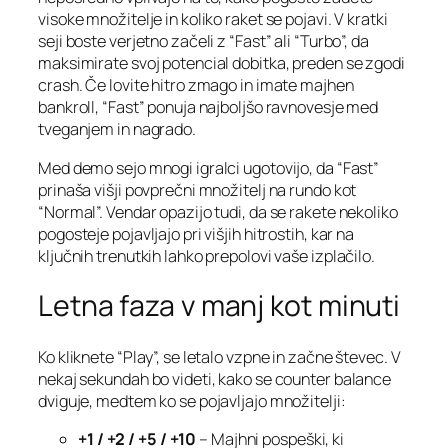
visoke množitelje in koliko raket se pojavi. V kratki
seji boste verjetno začeli z “Fast” ali “Turbo”, da
maksimirate svoj potencial dobitka, preden se zgodi
crash. Če lovite hitro zmago in imate majhen
bankroll, “Fast” ponuja najboljšo ravnovesje med
tveganjem in nagrado.
Med demo sejo mnogi igralci ugotovijo, da “Fast”
prinaša višji povprečni množitelj na rundo kot
“Normal”. Vendar opazijo tudi, da se rakete nekoliko
pogosteje pojavljajo pri višjih hitrostih, kar na
ključnih trenutkih lahko prepolovi vaše izplačilo.
Letna faza v manj kot minuti
Ko kliknete “Play”, se letalo vzpne in začne števec. V
nekaj sekundah bo videti, kako se counter balance
dviguje, medtem ko se pojavljajo množitelji:
+1 / +2 / +5 / +10
– Majhni pospeški, ki