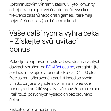
„pětiminutovým výhrám v kasinu“. Tyto komunity
sdílejí strategie pro výběr automatů s vysokou
frekvencí zásahů nebo crash games, které mají
největší šanci na výhru během sekund.
Vaše další rychlá výhra čeká
– Získejte svůj uvítací
bonus!
Pokud jste připraveni otestovat své štěstí v rychlých
dávkách vzrušení na
BDM Bet casino
, zaregistrujte
se dnes a získejte uvítací nabídku – až €1 500 plus
free spins – připravené k použití ihned po prvním
vkladu. Užijte si plynulé mobilní hraní, bleskové
bonusy a okamžité výplaty – vše navrženo pro hráče,
kteří touží po rychlých výsledcích bez dlouhého
čekání.
Získejte svůj uvítací bonus!