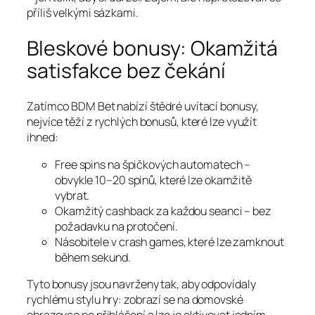
příliš velkými sázkami.
Bleskové bonusy: Okamžitá
satisfakce bez čekání
Zatímco BDM Bet nabízí štědré uvítací bonusy,
nejvíce těží z rychlých bonusů, které lze využít
ihned:
Free spins na špičkových automatech –
obvykle 10–20 spinů, které lze okamžitě
vybrat.
Okamžitý cashback za každou seanci – bez
požadavku na protočení.
Násobitele v crash games, které lze zamknout
během sekund.
Tyto bonusy jsou navrženy tak, aby odpovídaly
rychlému stylu hry: zobrazí se na domovské
obrazovce po přihlášení a lze je aktivovat jedním