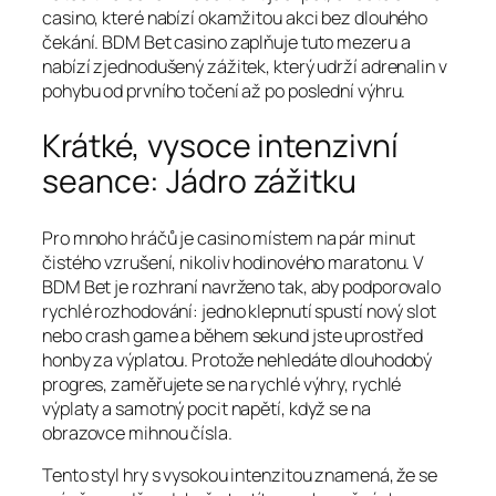
casino, které nabízí okamžitou akci bez dlouhého
čekání. BDM Bet casino zaplňuje tuto mezeru a
nabízí zjednodušený zážitek, který udrží adrenalin v
pohybu od prvního točení až po poslední výhru.
Krátké, vysoce intenzivní
seance: Jádro zážitku
Pro mnoho hráčů je casino místem na pár minut
čistého vzrušení, nikoliv hodinového maratonu. V
BDM Bet je rozhraní navrženo tak, aby podporovalo
rychlé rozhodování: jedno klepnutí spustí nový slot
nebo crash game a během sekund jste uprostřed
honby za výplatou. Protože nehledáte dlouhodobý
progres, zaměřujete se na rychlé výhry, rychlé
výplaty a samotný pocit napětí, když se na
obrazovce mihnou čísla.
Tento styl hry s vysokou intenzitou znamená, že se