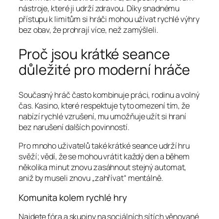
nástroje, které ji udrží zdravou. Díky snadnému
přístupu k limitům si hráči mohou užívat rychlé výhry
bez obav, že prohrají více, než zamýšleli.
Proč jsou krátké seance
důležité pro moderní hráče
Současný hráč často kombinuje práci, rodinu a volný
čas. Kasino, které respektuje tyto omezení tím, že
nabízí rychlé vzrušení, mu umožňuje užít si hraní
bez narušení dalších povinností.
Pro mnoho uživatelů také krátké seance udrží hru
svěží; vědí, že se mohou vrátit každý den a během
několika minut znovu zasáhnout stejný automat,
aniž by museli znovu „zahřívat“ mentálně.
Komunita kolem rychlé hry
Najdete fóra a skupiny na sociálních sítích věnované