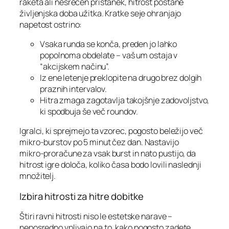
raketa ali nesrečen pristanek, hitrost postane
življenjska doba užitka. Kratke seje ohranjajo
napetost ostrino:
Vsaka runda se konča, preden jo lahko
popolnoma obdelate – vaš um ostaja v
“akcijskem načinu”.
Iz ene letenje preklopite na drugo brez dolgih
praznih intervalov.
Hitra zmaga zagotavlja takojšnje zadovoljstvo,
ki spodbuja še več roundov.
Igralci, ki sprejmejo ta vzorec, pogosto beležijo več
mikro‑burstov po 5 minut čez dan. Nastavijo
mikro‑proračune za vsak burst in nato pustijo, da
hitrost igre določa, koliko časa bodo lovili naslednji
množitelj.
Izbira hitrosti za hitre dobitke
Štiri ravni hitrosti niso le estetske narave –
neposredno vplivajo na to, kako pogosto zadete