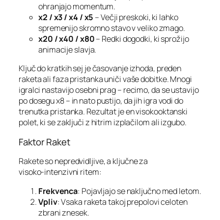
ohranjajo momentum.
x2 / x3 / x4 / x5
– Večji preskoki, ki lahko
spremenijo skromno stavo v veliko zmago.
x20 / x40 / x80
– Redki dogodki, ki sprožijo
animacije slavja.
Ključ do kratkih sej je časovanje izhoda, preden
raketa ali faza pristanka uniči vaše dobitke. Mnogi
igralci nastavijo osebni prag – recimo, da se ustavijo
po dosegu x8 – in nato pustijo, da jih igra vodi do
trenutka pristanka. Rezultat je en visokooktanski
polet, ki se zaključi z hitrim izplačilom ali izgubo.
Faktor Raket
Rakete so nepredvidljive, a ključne za
visoko‑intenzivni ritem:
Frekvenca
: Pojavljajo se naključno med letom.
Vpliv
: Vsaka raketa takoj prepolovi celoten
zbrani znesek.