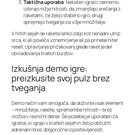
Taktična uporaba
: Nekateri igralci namerno
izbirajo nižje hitrosti, da zmanjšajo srečanja z
raketami, če želijo stabilno igro; drugi
sprejmejo tveganje za višje množitelje.
V hitrih sejah se rakete lahko zdijo kot nenadni utrip
srca, ki ali poveča vznemirjenje ali pa prinese hiter
reset. Upravljanje pričakovanj glede raket je del
obvladovanja kratkih burstov.
Izkušnja demo igre:
preizkusite svoj pulz brez
tveganja
Demo način vam omogoča, da doživite vsak element
—množitelje, rakete, spremembe hitrosti—brez
vložka v resnični denar. Še posebej je uporaben za
igralce, ki igrajo v kratkih sejah in želijo občutiti
adrenalin brez dolgoročne izpostavljenosti.