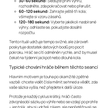
30–60 sekund:
Sledujte první výhru;
rozhodněte, zda pokračovat nebo přerušit.
60–120 sekund:
Zahrajte ještě tři kola;
všímejte si vzoru zásahů.
120–180 sekund:
Vyberte jakékoli nasbírané
výhry; odhlaste se, pokud jste dosáhli
rozpočtu.
Tento rituál udržuje tempo svižné, ale zároveň
poskytuje dostatek datových bodů pro pocit
pokroku. Hráč se cítí odměněn rychle, aniž by musel
čekat na týdenní jackpot nebo dlouhá kola.
Typické chování hráče během těchto seancí
Hlavním motivem je touha po okamžité zpětné
vazbě: chcete vidět čísla měnit se hned a vědět, zda
vaše sázka vyšla, než přejdete k další úloze.
Protože je každý cyklus krátký, hráči často
zdvojnásobí sázku po výhře nebo se vzdají po prohře
– jen tolik, aby si udrželi zájem, ale nepřetěžovali se