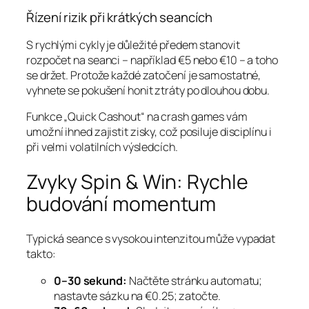
Řízení rizik při krátkých seancích
S rychlými cykly je důležité předem stanovit
rozpočet na seanci – například €5 nebo €10 – a toho
se držet. Protože každé zatočení je samostatné,
vyhnete se pokušení honit ztráty po dlouhou dobu.
Funkce „Quick Cashout“ na crash games vám
umožní ihned zajistit zisky, což posiluje disciplínu i
při velmi volatilních výsledcích.
Zvyky Spin & Win: Rychle
budování momentum
Typická seance s vysokou intenzitou může vypadat
takto:
0–30 sekund:
Načtěte stránku automatu;
nastavte sázku na €0.25; zatočte.