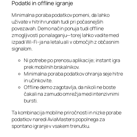
Podatki in offline igranje
Minimalna poraba podatkov pomeni, da lahko
uživate v hitrih rundah tudi pri počasnejših
povezavah. Demo način ponuja tudi offline
zmogljivosti po nalaganju—torej lahko vadite med
izpadi Wi‑Fi-ja na letalu ali v območjih z občasnim
signalom.
Ni potrebe po prenosu aplikacije; instant igra
prek mobilnih brskalnikov.
Minimalna poraba podatkov ohranja seje hitre
in učinkovite.
Offline demo zagotavlja, da nikoli ne boste
čakali na zamudo omrežja med intenzivnimi
bursti.
Ta kombinacija mobilne priročnosti in nizke porabe
podatkov naredi AviaMasters popolnega za
spontano igranje v vsakem trenutku.