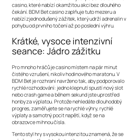
casino, které nabízí okamžitou akci bez dlouhého
čekání. BDM Bet casino zaplňuje tuto mezeru a
nabízí zjednodušený zážitek, který udrží adrenalin v
pohybu od prvního točení až po poslední výhru.
Krátké, vysoce intenzivní
seance: Jádro zážitku
Pro mnoho hráčů je casino místem na pár minut
čistého vzrušení, nikoliv hodinového maratonu. V
BDM Bet je rozhraní navrženo tak, aby podporovalo
rychlé rozhodování: jedno klepnutí spustí nový slot
nebo crash game a během sekund jste uprostřed
honby za výplatou. Protože nehledáte dlouhodobý
progres, zaměřujete se na rychlé výhry, rychlé
výplaty a samotný pocit napětí, když se na
obrazovce mihnou čísla.
Tento styl hry s vysokou intenzitou znamená, že se