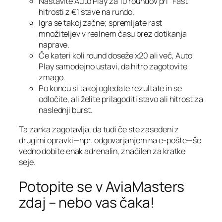
Nastavite Auto Play za 10 roundov pri “Fast”
hitrosti z €1 stave na rundo.
Igra se takoj začne; spremljate rast
množiteljev v realnem času brez dotikanja
naprave.
Če kateri koli round doseže x20 ali več, Auto
Play samodejno ustavi, da hitro zagotovite
zmago.
Po koncu si takoj ogledate rezultate in se
odločite, ali želite prilagoditi stavo ali hitrost za
naslednji burst.
Ta zanka zagotavlja, da tudi če ste zasedeni z
drugimi opravki—npr. odgovarjanjem na e‑pošte—še
vedno dobite enak adrenalin, značilen za kratke
seje.
Potopite se v AviaMasters
zdaj – nebo vas čaka!