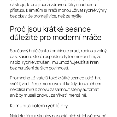
nástroje, které ji udrží zdravou. Díky snadnému
přístupu k limitům si hráči mohou užívat rychlé výhry
bez obav, že prohrají více, než zamýšleli.
Proč jsou krátké seance
důležité pro moderní hráče
Současný hráč často kombinuje práci, rodinu a volný
čas. Kasino, které respektuje tyto omezení tím, že
nabízí rychlé vzrušení, mu umožňuje užít si hraní
bez narušení dalších povinností.
Pro mnoho uživatelů také krátké seance udrží hru
svěží; vědí, že se mohou vrátit každý den a během
několika minut znovu zasáhnout stejný automat,
aniž by museli znovu „zahřívat“ mentálně.
Komunita kolem rychlé hry
Najdete fóra a skupiny na sociálních sítích věnované