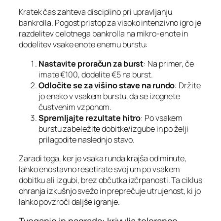
Kratek čas zahteva disciplino pri upravljanju
bankrolla. Pogost pristop za visoko intenzivno igro je
razdelitev celotnega bankrolla na mikro‑enote in
dodelitev vsake enote enemu burstu:
Nastavite proračun za burst
: Na primer, če
imate €100, dodelite €5 na burst.
Odločite se za višino stave na rundo
: Držite
jo enako v vsakem burstu, da se izognete
čustvenim vzponom.
Spremljajte rezultate hitro
: Po vsakem
burstu zabeležite dobitke/izgube in po želji
prilagodite naslednjo stavo.
Zaradi tega, ker je vsaka runda krajša od minute,
lahko enostavno resetirate svoj um po vsakem
dobitku ali izgubi, brez občutka izčrpanosti. Ta ciklus
ohranja izkušnjo svežo in preprečuje utrujenost, ki jo
lahko povzroči daljše igranje.