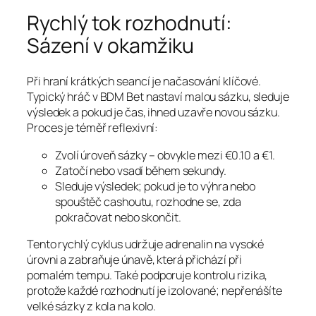
Rychlý tok rozhodnutí:
Sázení v okamžiku
Při hraní krátkých seancí je načasování klíčové.
Typický hráč v BDM Bet nastaví malou sázku, sleduje
výsledek a pokud je čas, ihned uzavře novou sázku.
Proces je téměř reflexivní:
Zvolí úroveň sázky – obvykle mezi €0.10 a €1.
Zatočí nebo vsadí během sekundy.
Sleduje výsledek; pokud je to výhra nebo
spouštěč cashoutu, rozhodne se, zda
pokračovat nebo skončit.
Tento rychlý cyklus udržuje adrenalin na vysoké
úrovni a zabraňuje únavě, která přichází při
pomalém tempu. Také podporuje kontrolu rizika,
protože každé rozhodnutí je izolované; nepřenášíte
velké sázky z kola na kolo.