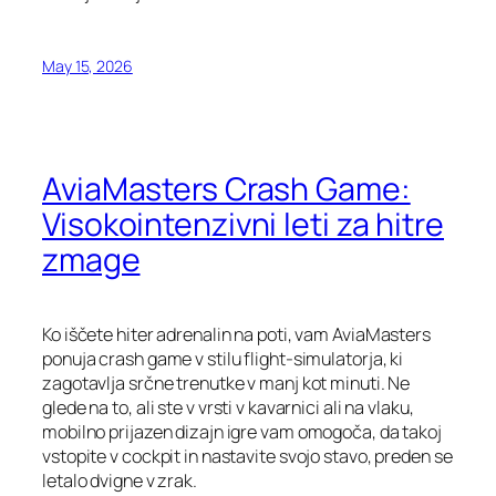
May 15, 2026
AviaMasters Crash Game:
Visokointenzivni leti za hitre
zmage
Ko iščete hiter adrenalin na poti, vam AviaMasters
ponuja crash game v stilu flight‑simulatorja, ki
zagotavlja srčne trenutke v manj kot minuti. Ne
glede na to, ali ste v vrsti v kavarnici ali na vlaku,
mobilno prijazen dizajn igre vam omogoča, da takoj
vstopite v cockpit in nastavite svojo stavo, preden se
letalo dvigne v zrak.