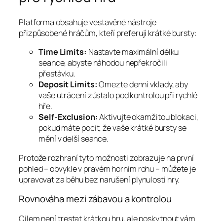
Platforma obsahuje vestavěné nástroje
přizpůsobené hráčům, kteří preferují krátké bursty:
Time Limits:
Nastavte maximální délku
seance, abyste náhodou nepřekročili
přestávku.
Deposit Limits:
Omezte denní vklady, aby
vaše utrácení zůstalo pod kontrolou při rychlé
hře.
Self‑Exclusion:
Aktivujte okamžitou blokaci,
pokud máte pocit, že vaše krátké bursty se
mění v delší seance.
Protože rozhraní tyto možnosti zobrazuje na první
pohled – obvykle v pravém horním rohu – můžete je
upravovat za běhu bez narušení plynulosti hry.
Rovnováha mezi zábavou a kontrolou
Cílem není trestat krátkou hru, ale poskytnout vám