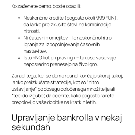
Ko zaženete demo, boste opazili:
Neskončne kredite (pogosto okoli 999 FUN),
da lahko preizkusite številne kombinacije
hitrosti.
Ni časovnih omejitev – le neskončno hitro
igranje za izpopolnjevanje časovnih
nastavitev.
Isto RNG kot pri pravi igri – tako se vaše vaje
neposredno prenesejo na živo igro.
Zaradi tega, ker se demo roundi končajo skoraj takoj,
lahko preizkušate strategije, kot so “hitro
ustavljanje” po dosegu določenega množitelja ali
“teci do izgube”, da ocenite, kako pogosto rakete
prepolovijo vaše dobitke na kratkih letih.
Upravljanje bankrolla v nekaj
sekundah