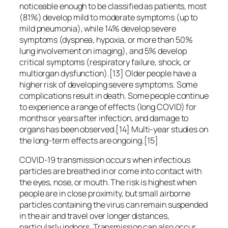
noticeable enough to be classified as patients, most
(81%) develop mild to moderate symptoms (up to
mild pneumonia), while 14% develop severe
symptoms (dyspnea, hypoxia, or more than 50%
lung involvement on imaging), and 5% develop
critical symptoms (respiratory failure, shock, or
multiorgan dysfunction).[13] Older people have a
higher risk of developing severe symptoms. Some
complications result in death. Some people continue
to experience a range of effects (long COVID) for
months or years after infection, and damage to
organs has been observed.[14] Multi-year studies on
the long-term effects are ongoing.[15]
COVID‑19 transmission occurs when infectious
particles are breathed in or come into contact with
the eyes, nose, or mouth. The risk is highest when
people are in close proximity, but small airborne
particles containing the virus can remain suspended
in the air and travel over longer distances,
particularly indoors. Transmission can also occur