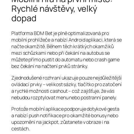
Rychlé návštěvy, velký
dopad
Platforma BDM Bet je plně optimalizovaná pro
mobilní prohlížeče a nabízí Android aplikaci, která se
načte okamžitě. Během těch krátkých okamžiků
mezi schůzkami nebo při čekání na autobus se
můžete přímo pustit do automatu nebo crash game
bez čekání na načtení prvků stránky.
Zjednodušené rozhraní ukazuje pouze nejdůležitější
ovládací prvky – velikost sázky, tlačítko pro zatočení
a rychlé možnosti cashout – což zajišťuje, že vás
nebudou rozptylovat menu nebo postranní panely.
Protože mobilní aplikace podporuje dotykové gesta
a nabízí push notifikace pro okamžité bonusy nebo
upozornění na jackpot, zůstanete v obraze i na
cestách.