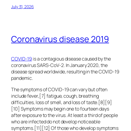
July 31, 2026
Coronavirus disease 2019
COVID-19
is a contagious disease caused by the
coronavirus SARS-CoV-2. In January 2020, the
disease spread worldwide, resulting in the COVID-19
pandemic.
The symptoms of COVID‑19 can vary but often
include fever,[7] fatigue, cough, breathing
difficulties, loss of smell, and loss of taste.[8][9]
[10] Symptoms may begin one to fourteen days
after exposure to the virus. At least a third of people
who are infected do not develop noticeable
symptoms.[11][12] Of those who develop symptoms