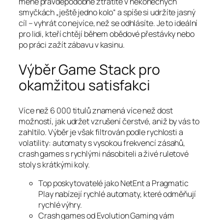
méně pravděpodobně ztratíte v nekonečných
smyčkách „ještě jedno kolo“ a spíše si udržíte jasný
cíl – vyhrát co nejvíce, než se odhlásíte. Je to ideální
pro lidi, kteří chtějí během obědové přestávky nebo
po práci zažít zábavu v kasinu.
Výběr Game Stack pro
okamžitou satisfakci
Více než 6 000 titulů znamená více než dost
možností, jak udržet vzrušení čerstvé, aniž by vás to
zahltilo. Výběr je však filtrován podle rychlosti a
volatility: automaty s vysokou frekvencí zásahů,
crash games s rychlými násobiteli a živé ruletové
stoly s krátkými koly.
Top poskytovatelé jako NetEnt a Pragmatic
Play nabízejí rychlé automaty, které odměňují
rychlé výhry.
Crash games od Evolution Gaming vám