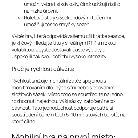
umožní vybrat si kdykoliv, čímž udržují riziko
na nízké úrovni.
Ruletové stoly s 3sekundovými točeními
umožňují těsné smyčky sezení.
Výběr hry, která odpovídá vašemu cíli krátké seance,
je klíčový. Hledejte tituly s reálným RTP a nízkou
volatilitou, abyste dostávali časté výplaty a
uspokojili tak svou potřebu vysoké intenzity.
Proč je rychlost důležitá
Rychlost snižuje mentální zátěž spojenou s
monitorováním dlouhých sérií nebo sledováním
složitých sázek. Místo toho se soustředíte na jedno
rozhodnutí najednou: výši sázky, zatočení nebo
cashout. Tato jednoduchost podporuje ostřejší
soustředění během těch 5–10 minutových burstů, na
které cílíte.
Mobilní hra na první místo: