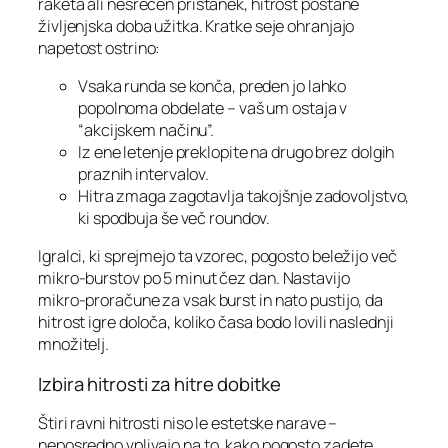
raketa ali nesrečen pristanek, hitrost postane
življenjska doba užitka. Kratke seje ohranjajo
napetost ostrino:
Vsaka runda se konča, preden jo lahko
popolnoma obdelate – vaš um ostaja v
“akcijskem načinu”.
Iz ene letenje preklopite na drugo brez dolgih
praznih intervalov.
Hitra zmaga zagotavlja takojšnje zadovoljstvo,
ki spodbuja še več roundov.
Igralci, ki sprejmejo ta vzorec, pogosto beležijo več
mikro‑burstov po 5 minut čez dan. Nastavijo
mikro‑proračune za vsak burst in nato pustijo, da
hitrost igre določa, koliko časa bodo lovili naslednji
množitelj.
Izbira hitrosti za hitre dobitke
Štiri ravni hitrosti niso le estetske narave –
neposredno vplivajo na to, kako pogosto zadete