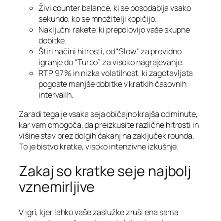
Živi counter balance, ki se posodablja vsako
sekundo, ko se množitelji kopičijo.
Naključni rakete, ki prepolovijo vaše skupne
dobitke.
Štiri načini hitrosti, od “Slow” za previdno
igranje do “Turbo” za visoko nagrajevanje.
RTP 97 % in nizka volatilnost, ki zagotavljata
pogoste manjše dobitke v kratkih časovnih
intervalih.
Zaradi tega je vsaka seja običajno krajša od minute,
kar vam omogoča, da preizkusite različne hitrosti in
višine stav brez dolgih čakanj na zaključek rounda.
To je bistvo kratke, visoko intenzivne izkušnje.
Zakaj so kratke seje najbolj
vznemirljive
V igri, kjer lahko vaše zaslužke zruši ena sama