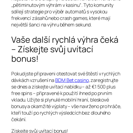
„pětiminutovým výhrám v kasinu“. Tyto komunity
sdílejí strategie pro výběr automatů s vysokou
frekvencí zásahů nebo crash games, které mají
největší šanci na výhru během sekund.
Vaše další rychlá výhra čeká
– Získejte svůj uvítací
bonus!
Pokud jste připraveni otestovat své štěstí v rychlých
dávkách vzrušení na
BDM Bet casino
, zaregistrujte
se dnes a získejte uvítací nabídku – až €1 500 plus
free spins – připravené k použití ihned po prvním
vkladu. Užijte si plynulé mobilní hraní, bleskové
bonusy a okamžité výplaty – vše navrženo pro hráče,
kteří touží po rychlých výsledcích bez dlouhého
čekání.
Získejte svůj uvítací bonus!