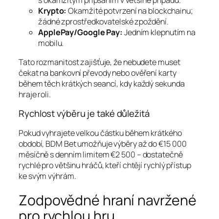
s okamžitým připsáním v většině případů.
Krypto:
Okamžité potvrzení na blockchainu;
žádné zprostředkovatelské zpoždění.
ApplePay/Google Pay:
Jedním klepnutím na
mobilu.
Tato rozmanitost zajišťuje, že nebudete muset
čekat na bankovní převody nebo ověření karty
během těch krátkých seancí, kdy každý sekunda
hraje roli.
Rychlost výběru je také důležitá
Pokud vyhrajete velkou částku během krátkého
období, BDM Bet umožňuje výběry až do €15 000
měsíčně s denním limitem €2 500 – dostatečně
rychlé pro většinu hráčů, kteří chtějí rychlý přístup
ke svým výhrám.
Zodpovědné hraní navržené
pro rychlou hru