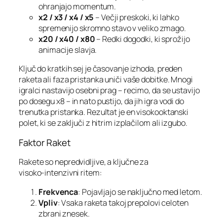
ohranjajo momentum.
x2 / x3 / x4 / x5
– Večji preskoki, ki lahko
spremenijo skromno stavo v veliko zmago.
x20 / x40 / x80
– Redki dogodki, ki sprožijo
animacije slavja.
Ključ do kratkih sej je časovanje izhoda, preden
raketa ali faza pristanka uniči vaše dobitke. Mnogi
igralci nastavijo osebni prag – recimo, da se ustavijo
po dosegu x8 – in nato pustijo, da jih igra vodi do
trenutka pristanka. Rezultat je en visokooktanski
polet, ki se zaključi z hitrim izplačilom ali izgubo.
Faktor Raket
Rakete so nepredvidljive, a ključne za
visoko‑intenzivni ritem:
Frekvenca
: Pojavljajo se naključno med letom.
Vpliv
: Vsaka raketa takoj prepolovi celoten
zbrani znesek.