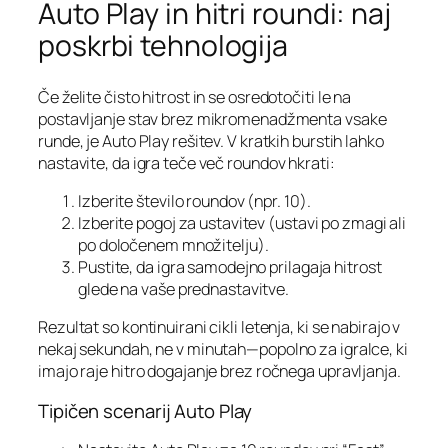
Auto Play in hitri roundi: naj
poskrbi tehnologija
Če želite čisto hitrost in se osredotočiti le na
postavljanje stav brez mikromenadžmenta vsake
runde, je Auto Play rešitev. V kratkih burstih lahko
nastavite, da igra teče več roundov hkrati:
Izberite število roundov (npr. 10).
Izberite pogoj za ustavitev (ustavi po zmagi ali
po določenem množitelju).
Pustite, da igra samodejno prilagaja hitrost
glede na vaše prednastavitve.
Rezultat so kontinuirani cikli letenja, ki se nabirajo v
nekaj sekundah, ne v minutah—popolno za igralce, ki
imajo raje hitro dogajanje brez ročnega upravljanja.
Tipičen scenarij Auto Play