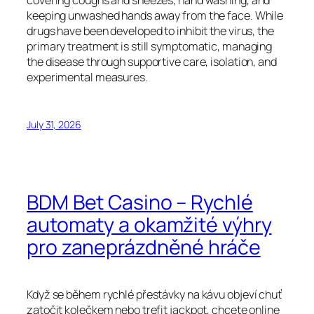
covering coughs and sneezes, hand washing, and
keeping unwashed hands away from the face. While
drugs have been developed to inhibit the virus, the
primary treatment is still symptomatic, managing
the disease through supportive care, isolation, and
experimental measures.
July 31, 2026
BDM Bet Casino – Rychlé
automaty a okamžité výhry
pro zaneprázdněné hráče
Když se během rychlé přestávky na kávu objeví chuť
zatočit kolečkem nebo trefit jackpot, chcete online