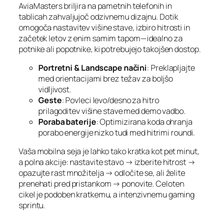
AviaMasters briljira na pametnih telefonih in
tablicah zahvaljujoč odzivnemu dizajnu. Dotik
omogoča nastavitev višine stave, izbiro hitrosti in
začetek letov z enim samim tapom—idealno za
potnike ali popotnike, ki potrebujejo takojšen dostop.
Portretni & Landscape načini
: Preklapljajte
med orientacijami brez težav za boljšo
vidljivost.
Geste
: Povleci levo/desno za hitro
prilagoditev višine stave med demo vadbo.
Poraba baterije
: Optimizirana koda ohranja
porabo energije nizko tudi med hitrimi roundi.
Vaša mobilna seja je lahko tako kratka kot pet minut,
a polna akcije: nastavite stavo → izberite hitrost →
opazujte rast množitelja → odločite se, ali želite
prenehati pred pristankom → ponovite. Celoten
cikel je podoben kratkemu, a intenzivnemu gaming
sprintu.