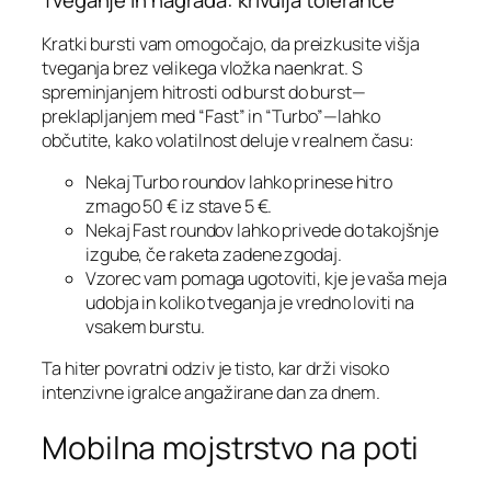
Tveganje in nagrada: krivulja tolerance
Kratki bursti vam omogočajo, da preizkusite višja
tveganja brez velikega vložka naenkrat. S
spreminjanjem hitrosti od burst do burst—
preklapljanjem med “Fast” in “Turbo”—lahko
občutite, kako volatilnost deluje v realnem času:
Nekaj Turbo roundov lahko prinese hitro
zmago 50 € iz stave 5 €.
Nekaj Fast roundov lahko privede do takojšnje
izgube, če raketa zadene zgodaj.
Vzorec vam pomaga ugotoviti, kje je vaša meja
udobja in koliko tveganja je vredno loviti na
vsakem burstu.
Ta hiter povratni odziv je tisto, kar drži visoko
intenzivne igralce angažirane dan za dnem.
Mobilna mojstrstvo na poti