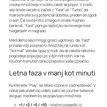
visoke množitelje in koliko raket se pojavi. V kratki
seji boste verjetno začeli z “Fast” ali “Turbo”, da
maksimirate svoj potencial dobitka, preden se zgodi
crash. Če lovite hitro zmago in imate majhen
bankroll, “Fast” ponuja najboljšo ravnovesje med
tveganjem in nagrado.
Med demo sejo mnogi igralci ugotovijo, da “Fast”
prinaša višji povprečni množitelj na rundo kot
“Normal”. Vendar opazijo tudi, da se rakete nekoliko
pogosteje pojavljajo pri višjih hitrostih, kar na
ključnih trenutkih lahko prepolovi vaše izplačilo.
Letna faza v manj kot minuti
Ko kliknete “Play”, se letalo vzpne in začne števec. V
nekaj sekundah bo videti, kako se counter balance
dviguje, medtem ko se pojavljajo množitelji:
+1 / +2 / +5 / +10
– Majhni pospeški, ki