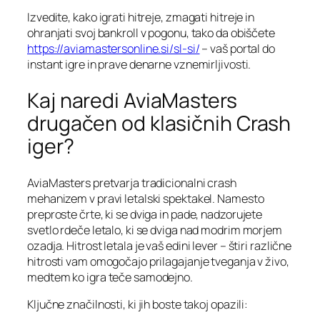
Izvedite, kako igrati hitreje, zmagati hitreje in
ohranjati svoj bankroll v pogonu, tako da obiščete
https://aviamastersonline.si/sl-si/
– vaš portal do
instant igre in prave denarne vznemirljivosti.
Kaj naredi AviaMasters
drugačen od klasičnih Crash
iger?
AviaMasters pretvarja tradicionalni crash
mehanizem v pravi letalski spektakel. Namesto
preproste črte, ki se dviga in pade, nadzorujete
svetlo rdeče letalo, ki se dviga nad modrim morjem
ozadja. Hitrost letala je vaš edini lever – štiri različne
hitrosti vam omogočajo prilagajanje tveganja v živo,
medtem ko igra teče samodejno.
Ključne značilnosti, ki jih boste takoj opazili: