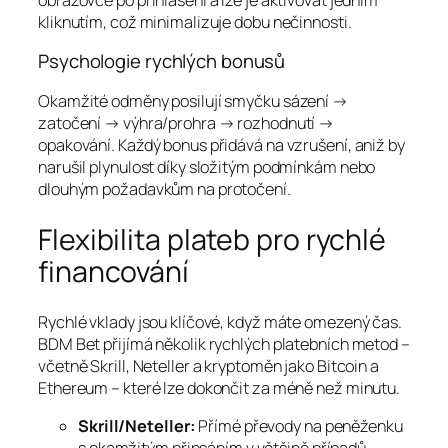
kliknutím, což minimalizuje dobu nečinnosti.
Psychologie rychlých bonusů
Okamžité odměny posilují smyčku sázení →
zatočení → výhra/prohra → rozhodnutí →
opakování. Každý bonus přidává na vzrušení, aniž by
narušil plynulost díky složitým podmínkám nebo
dlouhým požadavkům na protočení.
Flexibilita plateb pro rychlé
financování
Rychlé vklady jsou klíčové, když máte omezený čas.
BDM Bet přijímá několik rychlých platebních metod –
včetně Skrill, Neteller a kryptoměn jako Bitcoin a
Ethereum – které lze dokončit za méně než minutu.
Skrill/Neteller:
Přímé převody na peněženku