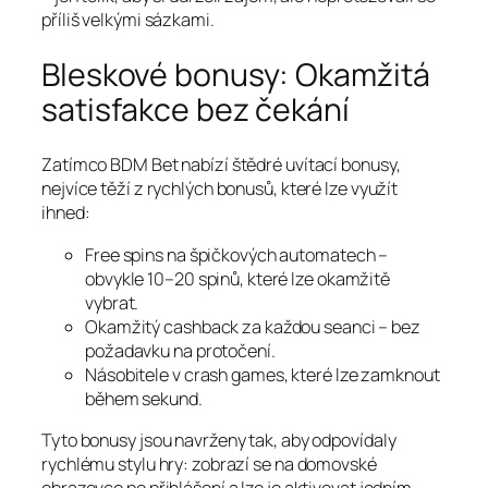
příliš velkými sázkami.
Bleskové bonusy: Okamžitá
satisfakce bez čekání
Zatímco BDM Bet nabízí štědré uvítací bonusy,
nejvíce těží z rychlých bonusů, které lze využít
ihned:
Free spins na špičkových automatech –
obvykle 10–20 spinů, které lze okamžitě
vybrat.
Okamžitý cashback za každou seanci – bez
požadavku na protočení.
Násobitele v crash games, které lze zamknout
během sekund.
Tyto bonusy jsou navrženy tak, aby odpovídaly
rychlému stylu hry: zobrazí se na domovské
obrazovce po přihlášení a lze je aktivovat jedním