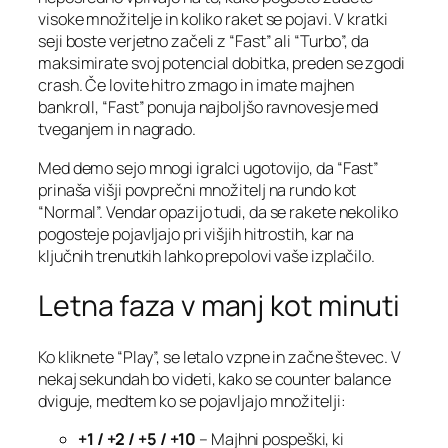
visoke množitelje in koliko raket se pojavi. V kratki
seji boste verjetno začeli z “Fast” ali “Turbo”, da
maksimirate svoj potencial dobitka, preden se zgodi
crash. Če lovite hitro zmago in imate majhen
bankroll, “Fast” ponuja najboljšo ravnovesje med
tveganjem in nagrado.
Med demo sejo mnogi igralci ugotovijo, da “Fast”
prinaša višji povprečni množitelj na rundo kot
“Normal”. Vendar opazijo tudi, da se rakete nekoliko
pogosteje pojavljajo pri višjih hitrostih, kar na
ključnih trenutkih lahko prepolovi vaše izplačilo.
Letna faza v manj kot minuti
Ko kliknete “Play”, se letalo vzpne in začne števec. V
nekaj sekundah bo videti, kako se counter balance
dviguje, medtem ko se pojavljajo množitelji:
+1 / +2 / +5 / +10
– Majhni pospeški, ki