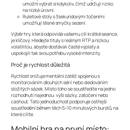
umožní vybrat si kdykoliv, čímž udržují riziko
na nízké úrovni.
Ruletové stoly s 3sekundovými točeními
umožňují těsné smyčky sezení.
Výběr hry, která odpovídá vašemu cíli krátké seance,
je klíčový. Hledejte tituly s reálným RTP a nízkou
volatilitou, abyste dostávali časté výplaty a
uspokojili tak svou potřebu vysoké intenzity.
Proč je rychlost důležitá
Rychlost snižuje mentální zátěž spojenou s
monitorováním dlouhých sérií nebo sledováním
složitých sázek. Místo toho se soustředíte na jedno
rozhodnutí najednou: výši sázky, zatočení nebo
cashout. Tato jednoduchost podporuje ostřejší
soustředění během těch 5–10 minutových burstů, na
které cílíte.
Mobilní hra na první místo: