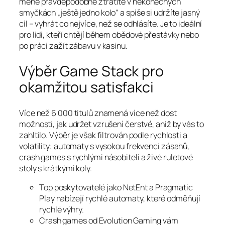
méně pravděpodobně ztratíte v nekonečných
smyčkách „ještě jedno kolo“ a spíše si udržíte jasný
cíl – vyhrát co nejvíce, než se odhlásíte. Je to ideální
pro lidi, kteří chtějí během obědové přestávky nebo
po práci zažít zábavu v kasinu.
Výběr Game Stack pro
okamžitou satisfakci
Více než 6 000 titulů znamená více než dost
možností, jak udržet vzrušení čerstvé, aniž by vás to
zahltilo. Výběr je však filtrován podle rychlosti a
volatility: automaty s vysokou frekvencí zásahů,
crash games s rychlými násobiteli a živé ruletové
stoly s krátkými koly.
Top poskytovatelé jako NetEnt a Pragmatic
Play nabízejí rychlé automaty, které odměňují
rychlé výhry.
Crash games od Evolution Gaming vám