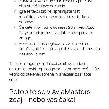
Nastavite Auto Play za 10 roundov pri “Fast”
hitrosti z €1 stave na rundo.
Igra se takoj začne; spremljate rast
množiteljev v realnem času brez dotikanja
naprave.
Če kateri koli round doseže x20 ali več, Auto
Play samodejno ustavi, da hitro zagotovite
zmago.
Po koncu si takoj ogledate rezultate in se
odločite, ali želite prilagoditi stavo ali hitrost za
naslednji burst.
Ta zanka zagotavlja, da tudi če ste zasedeni z
drugimi opravki—npr. odgovarjanjem na e‑pošte—še
vedno dobite enak adrenalin, značilen za kratke
seje.
Potopite se v AviaMasters
zdaj – nebo vas čaka!