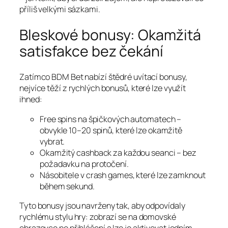
příliš velkými sázkami.
Bleskové bonusy: Okamžitá
satisfakce bez čekání
Zatímco BDM Bet nabízí štědré uvítací bonusy,
nejvíce těží z rychlých bonusů, které lze využít
ihned:
Free spins na špičkových automatech –
obvykle 10–20 spinů, které lze okamžitě
vybrat.
Okamžitý cashback za každou seanci – bez
požadavku na protočení.
Násobitele v crash games, které lze zamknout
během sekund.
Tyto bonusy jsou navrženy tak, aby odpovídaly
rychlému stylu hry: zobrazí se na domovské
obrazovce po přihlášení a lze je aktivovat jedním