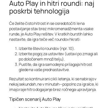
Auto Play in hitri roundi: naj
poskrbi tehnologija
Če želite čisto hitrost in se osredotočiti le na
postavljanje stav brez mikromenadžmenta vsake
runde, je Auto Play rešitev. V kratkih burstih lahko
nastavite, da igra teče več roundov hkrati:
Izberite število roundov (npr. 10).
Izberite pogoj za ustavitev (ustavi po zmagi ali
po določenem množitelju).
Pustite, da igra samodejno prilagaja hitrost
glede na vaše prednastavitve.
Rezultat so kontinuirani cikli letenja, ki se nabirajo v
nekaj sekundah, ne v minutah—popolno za igralce, ki
imajo raje hitro dogajanje brez ročnega upravljanja.
Tipičen scenarij Auto Play