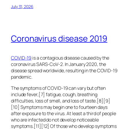
July 31, 2026
Coronavirus disease 2019
COVID-19
is a contagious disease caused by the
coronavirus SARS-CoV-2. In January 2020, the
disease spread worldwide, resulting in the COVID-19
pandemic.
The symptoms of COVID‑19 can vary but often
include fever,[7] fatigue, cough, breathing
difficulties, loss of smell, and loss of taste.[8][9]
[10] Symptoms may begin one to fourteen days
after exposure to the virus. At least a third of people
who are infected do not develop noticeable
symptoms.[11][12] Of those who develop symptoms