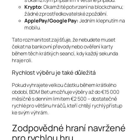
s okamžitým připsáním v většině případů.
Krypto:
Okamžité potvrzení na blockchainu;
žádné zprostředkovatelské zpoždění.
ApplePay/Google Pay:
Jedním klepnutím na
mobilu.
Tato rozmanitost zajišťuje, že nebudete muset
čekat na bankovní převody nebo ověření karty
během těch krátkých seancí, kdy každý sekunda
hraje roli.
Rychlost výběru je také důležitá
Pokud vyhrajete velkou částku během krátkého
období, BDM Bet umožňuje výběry až do €15 000
měsíčně s denním limitem €2 500 – dostatečně
rychlé pro většinu hráčů, kteří chtějí rychlý přístup
ke svým výhrám.
Zodpovědné hraní navržené
pro rychlou hru