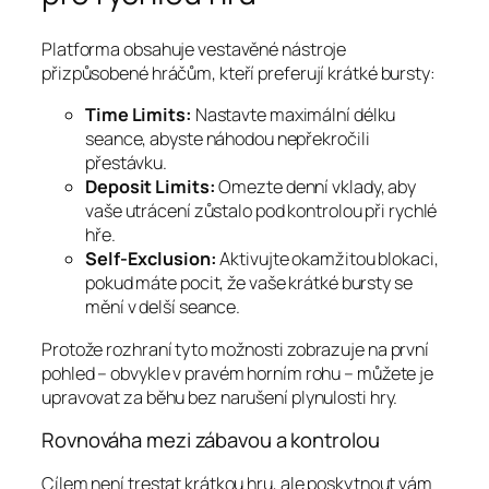
Platforma obsahuje vestavěné nástroje
přizpůsobené hráčům, kteří preferují krátké bursty:
Time Limits:
Nastavte maximální délku
seance, abyste náhodou nepřekročili
přestávku.
Deposit Limits:
Omezte denní vklady, aby
vaše utrácení zůstalo pod kontrolou při rychlé
hře.
Self‑Exclusion:
Aktivujte okamžitou blokaci,
pokud máte pocit, že vaše krátké bursty se
mění v delší seance.
Protože rozhraní tyto možnosti zobrazuje na první
pohled – obvykle v pravém horním rohu – můžete je
upravovat za běhu bez narušení plynulosti hry.
Rovnováha mezi zábavou a kontrolou
Cílem není trestat krátkou hru, ale poskytnout vám