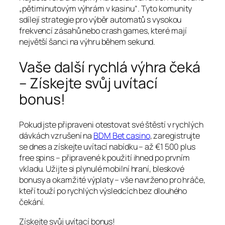
„pětiminutovým výhrám v kasinu“. Tyto komunity
sdílejí strategie pro výběr automatů s vysokou
frekvencí zásahů nebo crash games, které mají
největší šanci na výhru během sekund.
Vaše další rychlá výhra čeká
– Získejte svůj uvítací
bonus!
Pokud jste připraveni otestovat své štěstí v rychlých
dávkách vzrušení na
BDM Bet casino
, zaregistrujte
se dnes a získejte uvítací nabídku – až €1 500 plus
free spins – připravené k použití ihned po prvním
vkladu. Užijte si plynulé mobilní hraní, bleskové
bonusy a okamžité výplaty – vše navrženo pro hráče,
kteří touží po rychlých výsledcích bez dlouhého
čekání.
Získejte svůj uvítací bonus!