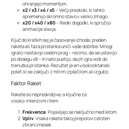
ohranjajo momentum.
x2 / x3 / x4 / x5
– Večji preskoki, ki lahko
spremenijo skromno stavo v veliko zmago.
x20 / x40 / x80
– Redki dogodki, ki sprožijo
animacije slavja.
Ključ do kratkih sej je časovanje izhoda, preden
raketa ali faza pristanka uniči vaše dobitke. Mnogi
igralci nastavijo osebni prag – recimo, da se ustavijo
po dosegu x8 – in nato pustijo, da jih igra vodi do
trenutka pristanka. Rezultat je en visokooktanski
polet, ki se zaključi z hitrim izplačilom ali izgubo.
Faktor Raket
Rakete so nepredvidljive, a ključne za
visoko‑intenzivni ritem:
Frekvenca
: Pojavljajo se naključno med letom.
Vpliv
: Vsaka raketa takoj prepolovi celoten
zbrani znesek.