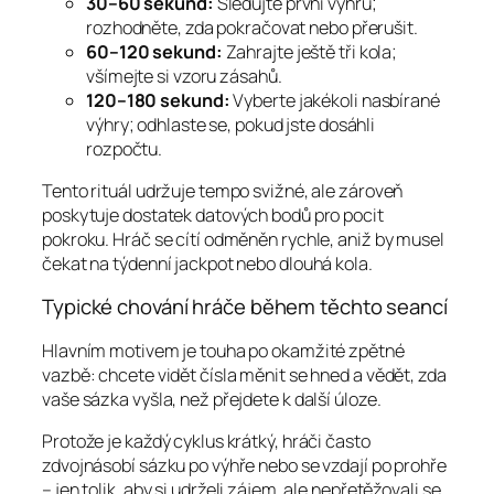
30–60 sekund:
Sledujte první výhru;
rozhodněte, zda pokračovat nebo přerušit.
60–120 sekund:
Zahrajte ještě tři kola;
všímejte si vzoru zásahů.
120–180 sekund:
Vyberte jakékoli nasbírané
výhry; odhlaste se, pokud jste dosáhli
rozpočtu.
Tento rituál udržuje tempo svižné, ale zároveň
poskytuje dostatek datových bodů pro pocit
pokroku. Hráč se cítí odměněn rychle, aniž by musel
čekat na týdenní jackpot nebo dlouhá kola.
Typické chování hráče během těchto seancí
Hlavním motivem je touha po okamžité zpětné
vazbě: chcete vidět čísla měnit se hned a vědět, zda
vaše sázka vyšla, než přejdete k další úloze.
Protože je každý cyklus krátký, hráči často
zdvojnásobí sázku po výhře nebo se vzdají po prohře
– jen tolik, aby si udrželi zájem, ale nepřetěžovali se