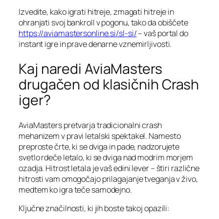
Izvedite, kako igrati hitreje, zmagati hitreje in
ohranjati svoj bankroll v pogonu, tako da obiščete
https://aviamastersonline.si/sl-si/
– vaš portal do
instant igre in prave denarne vznemirljivosti.
Kaj naredi AviaMasters
drugačen od klasičnih Crash
iger?
AviaMasters pretvarja tradicionalni crash
mehanizem v pravi letalski spektakel. Namesto
preproste črte, ki se dviga in pade, nadzorujete
svetlo rdeče letalo, ki se dviga nad modrim morjem
ozadja. Hitrost letala je vaš edini lever – štiri različne
hitrosti vam omogočajo prilagajanje tveganja v živo,
medtem ko igra teče samodejno.
Ključne značilnosti, ki jih boste takoj opazili: