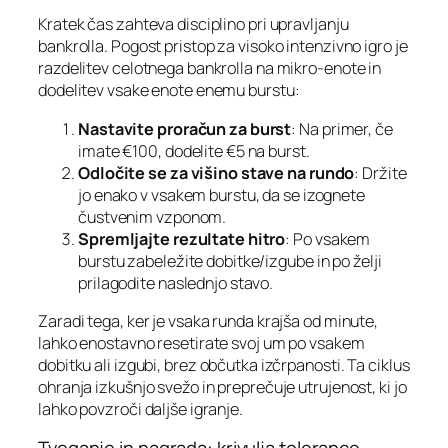
Kratek čas zahteva disciplino pri upravljanju
bankrolla. Pogost pristop za visoko intenzivno igro je
razdelitev celotnega bankrolla na mikro‑enote in
dodelitev vsake enote enemu burstu:
Nastavite proračun za burst
: Na primer, če
imate €100, dodelite €5 na burst.
Odločite se za višino stave na rundo
: Držite
jo enako v vsakem burstu, da se izognete
čustvenim vzponom.
Spremljajte rezultate hitro
: Po vsakem
burstu zabeležite dobitke/izgube in po želji
prilagodite naslednjo stavo.
Zaradi tega, ker je vsaka runda krajša od minute,
lahko enostavno resetirate svoj um po vsakem
dobitku ali izgubi, brez občutka izčrpanosti. Ta ciklus
ohranja izkušnjo svežo in preprečuje utrujenost, ki jo
lahko povzroči daljše igranje.