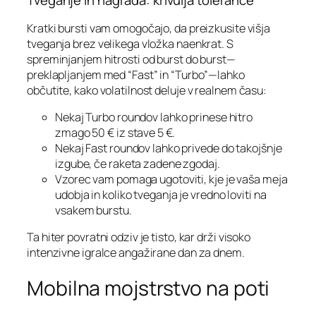
Tveganje in nagrada: krivulja tolerance
Kratki bursti vam omogočajo, da preizkusite višja
tveganja brez velikega vložka naenkrat. S
spreminjanjem hitrosti od burst do burst—
preklapljanjem med “Fast” in “Turbo”—lahko
občutite, kako volatilnost deluje v realnem času:
Nekaj Turbo roundov lahko prinese hitro
zmago 50 € iz stave 5 €.
Nekaj Fast roundov lahko privede do takojšnje
izgube, če raketa zadene zgodaj.
Vzorec vam pomaga ugotoviti, kje je vaša meja
udobja in koliko tveganja je vredno loviti na
vsakem burstu.
Ta hiter povratni odziv je tisto, kar drži visoko
intenzivne igralce angažirane dan za dnem.
Mobilna mojstrstvo na poti