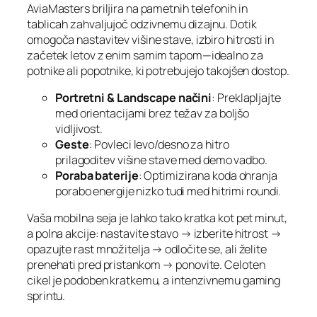
AviaMasters briljira na pametnih telefonih in
tablicah zahvaljujoč odzivnemu dizajnu. Dotik
omogoča nastavitev višine stave, izbiro hitrosti in
začetek letov z enim samim tapom—idealno za
potnike ali popotnike, ki potrebujejo takojšen dostop.
Portretni & Landscape načini
: Preklapljajte
med orientacijami brez težav za boljšo
vidljivost.
Geste
: Povleci levo/desno za hitro
prilagoditev višine stave med demo vadbo.
Poraba baterije
: Optimizirana koda ohranja
porabo energije nizko tudi med hitrimi roundi.
Vaša mobilna seja je lahko tako kratka kot pet minut,
a polna akcije: nastavite stavo → izberite hitrost →
opazujte rast množitelja → odločite se, ali želite
prenehati pred pristankom → ponovite. Celoten
cikel je podoben kratkemu, a intenzivnemu gaming
sprintu.