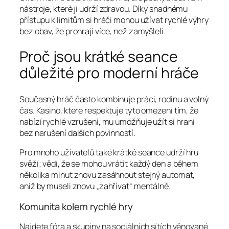
nástroje, které ji udrží zdravou. Díky snadnému
přístupu k limitům si hráči mohou užívat rychlé výhry
bez obav, že prohrají více, než zamýšleli.
Proč jsou krátké seance
důležité pro moderní hráče
Současný hráč často kombinuje práci, rodinu a volný
čas. Kasino, které respektuje tyto omezení tím, že
nabízí rychlé vzrušení, mu umožňuje užít si hraní
bez narušení dalších povinností.
Pro mnoho uživatelů také krátké seance udrží hru
svěží; vědí, že se mohou vrátit každý den a během
několika minut znovu zasáhnout stejný automat,
aniž by museli znovu „zahřívat“ mentálně.
Komunita kolem rychlé hry
Najdete fóra a skupiny na sociálních sítích věnované