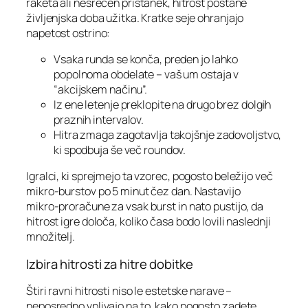
raketa ali nesrečen pristanek, hitrost postane
življenjska doba užitka. Kratke seje ohranjajo
napetost ostrino:
Vsaka runda se konča, preden jo lahko
popolnoma obdelate – vaš um ostaja v
“akcijskem načinu”.
Iz ene letenje preklopite na drugo brez dolgih
praznih intervalov.
Hitra zmaga zagotavlja takojšnje zadovoljstvo,
ki spodbuja še več roundov.
Igralci, ki sprejmejo ta vzorec, pogosto beležijo več
mikro‑burstov po 5 minut čez dan. Nastavijo
mikro‑proračune za vsak burst in nato pustijo, da
hitrost igre določa, koliko časa bodo lovili naslednji
množitelj.
Izbira hitrosti za hitre dobitke
Štiri ravni hitrosti niso le estetske narave –
neposredno vplivajo na to, kako pogosto zadete