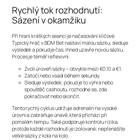
Rychlý tok rozhodnutí:
Sázení v okamžiku
Při hraní krátkých seancí je načasování klíčové.
Typický hráč v BDM Bet nastaví malou sázku, sleduje
výsledek a pokud je čas, ihned uzavře novou sázku.
Proces je téměř reflexivní:
Zvolí úroveň sázky – obvykle mezi €0.10 a €1.
Zatočí nebo vsadí během sekundy.
Sleduje výsledek; pokud je to výhra nebo
spouštěč cashoutu, rozhodne se, zda
pokračovat nebo skončit.
Tento rychlý cyklus udržuje adrenalin na vysoké
úrovni a zabraňuje únavě, která přichází při
pomalém tempu. Také podporuje kontrolu rizika,
protože každé rozhodnutí je izolované; nepřenášíte
velké sázky z kola na kolo.