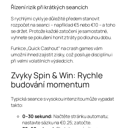
Řízení rizik při krátkých seancích
S rychlými cykly je důležité předem stanovit
rozpočet na seanci – například €5 nebo €10 – a toho
se držet. Protože každé zatočení je samostatné,
vyhnete se pokušení honit ztráty po dlouhou dobu.
Funkce „Quick Cashout“ na crash games vám
umožní ihned zajistit zisky, což posiluje disciplínu i
při velmi volatilních výsledcích.
Zvyky Spin & Win: Rychle
budování momentum
Typická seance s vysokou intenzitou může vypadat
takto:
0–30 sekund:
Načtěte stránku automatu;
nastavte sázku na €0.25; zatočte.