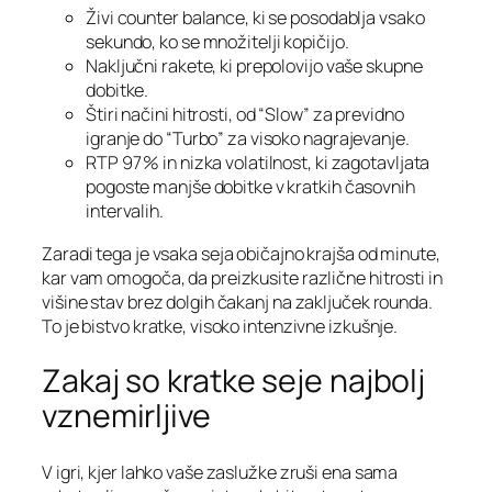
Živi counter balance, ki se posodablja vsako
sekundo, ko se množitelji kopičijo.
Naključni rakete, ki prepolovijo vaše skupne
dobitke.
Štiri načini hitrosti, od “Slow” za previdno
igranje do “Turbo” za visoko nagrajevanje.
RTP 97 % in nizka volatilnost, ki zagotavljata
pogoste manjše dobitke v kratkih časovnih
intervalih.
Zaradi tega je vsaka seja običajno krajša od minute,
kar vam omogoča, da preizkusite različne hitrosti in
višine stav brez dolgih čakanj na zaključek rounda.
To je bistvo kratke, visoko intenzivne izkušnje.
Zakaj so kratke seje najbolj
vznemirljive
V igri, kjer lahko vaše zaslužke zruši ena sama