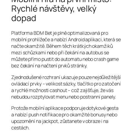
Rychlé návštěvy, velký
dopad
Platforma BDM Bet je plně optimalizovaná pro
mobilní prohlížeče a nabízí Android aplikaci, která se
načte okamžitě. Během těch krátkých okamžiků
mezi schůzkami nebo při čekání na autobus se
můžete přímo pustit do automatu nebo crash game
bez čekání na načtení prvků stránky.
Zjednodušené rozhraní ukazuje pouze nejdůležitější
ovládací prvky – velikost sázky, tlačítko pro zatočení
a rychlé možnosti cashout – což zajišťuje, že vás
nebudou rozptylovat menu nebo postranní panely.
Protože mobilní aplikace podporuje dotykové gesta
a nabízí push notifikace pro okamžité bonusy nebo
upozornění na jackpot, zůstanete v obraze i na
cestách.