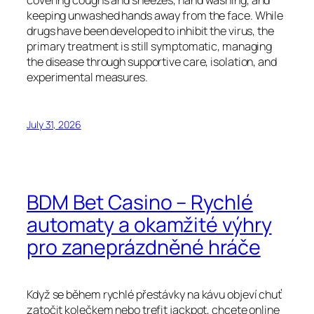
covering coughs and sneezes, hand washing, and
keeping unwashed hands away from the face. While
drugs have been developed to inhibit the virus, the
primary treatment is still symptomatic, managing
the disease through supportive care, isolation, and
experimental measures.
July 31, 2026
BDM Bet Casino – Rychlé
automaty a okamžité výhry
pro zaneprázdněné hráče
Když se během rychlé přestávky na kávu objeví chuť
zatočit kolečkem nebo trefit jackpot, chcete online