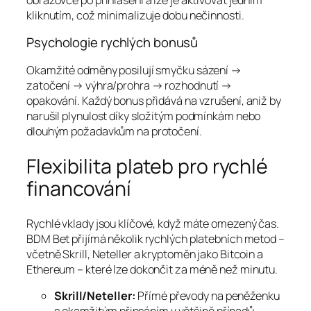
kliknutím, což minimalizuje dobu nečinnosti.
Psychologie rychlých bonusů
Okamžité odměny posilují smyčku sázení →
zatočení → výhra/prohra → rozhodnutí →
opakování. Každý bonus přidává na vzrušení, aniž by
narušil plynulost díky složitým podmínkám nebo
dlouhým požadavkům na protočení.
Flexibilita plateb pro rychlé
financování
Rychlé vklady jsou klíčové, když máte omezený čas.
BDM Bet přijímá několik rychlých platebních metod –
včetně Skrill, Neteller a kryptoměn jako Bitcoin a
Ethereum – které lze dokončit za méně než minutu.
Skrill/Neteller:
Přímé převody na peněženku