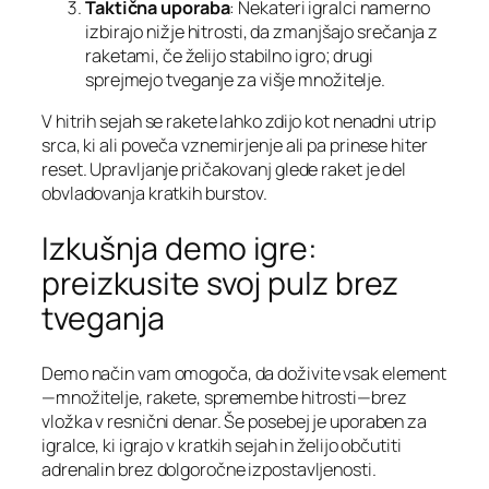
Taktična uporaba
: Nekateri igralci namerno
izbirajo nižje hitrosti, da zmanjšajo srečanja z
raketami, če želijo stabilno igro; drugi
sprejmejo tveganje za višje množitelje.
V hitrih sejah se rakete lahko zdijo kot nenadni utrip
srca, ki ali poveča vznemirjenje ali pa prinese hiter
reset. Upravljanje pričakovanj glede raket je del
obvladovanja kratkih burstov.
Izkušnja demo igre:
preizkusite svoj pulz brez
tveganja
Demo način vam omogoča, da doživite vsak element
—množitelje, rakete, spremembe hitrosti—brez
vložka v resnični denar. Še posebej je uporaben za
igralce, ki igrajo v kratkih sejah in želijo občutiti
adrenalin brez dolgoročne izpostavljenosti.