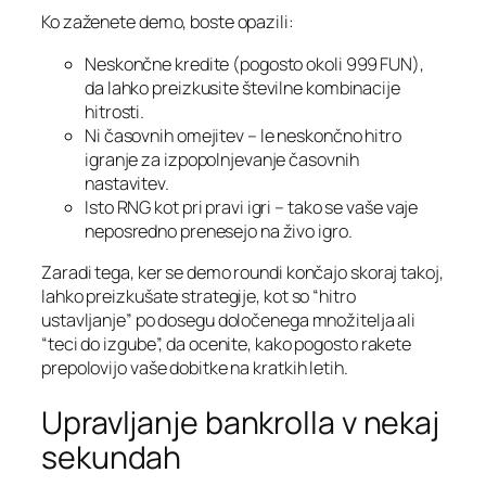
Ko zaženete demo, boste opazili:
Neskončne kredite (pogosto okoli 999 FUN),
da lahko preizkusite številne kombinacije
hitrosti.
Ni časovnih omejitev – le neskončno hitro
igranje za izpopolnjevanje časovnih
nastavitev.
Isto RNG kot pri pravi igri – tako se vaše vaje
neposredno prenesejo na živo igro.
Zaradi tega, ker se demo roundi končajo skoraj takoj,
lahko preizkušate strategije, kot so “hitro
ustavljanje” po dosegu določenega množitelja ali
“teci do izgube”, da ocenite, kako pogosto rakete
prepolovijo vaše dobitke na kratkih letih.
Upravljanje bankrolla v nekaj
sekundah