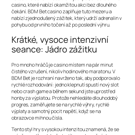
casino, které nabízí okamžitou akci bez dlouhého
čekání. BDM Bet casino zaplňuje tuto mezeru a
nabízí zjednodušený zážitek, který udrží adrenalin v
pohybu od prvního točení až po poslední výhru.
Krátké, vysoce intenzivní
seance: Jádro zážitku
Pro mnoho hráčů je casino místem na pár minut
čistého vzrušení, nikoliv hodinového maratonu. V
BDM Bet je rozhraní navrženo tak, aby podporovalo
rychlé rozhodování: jedno klepnutí spustí nový slot
nebo crash game a během sekund jste uprostřed
honby za výplatou. Protože nehledáte dlouhodobý
progres, zaměřujete se na rychlé výhry, rychlé
výplaty a samotný pocit napětí, když se na
obrazovce mihnou čísla.
Tento styl hry s vysokou intenzitou znamená, že se