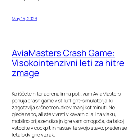
May 15, 2026
AviaMasters Crash Game:
Visokointenzivni leti za hitre
zmage
Ko iščete hiter adrenalin na poti, vam AviaMasters
ponuja crash game v stilu flight‑simulatorja, ki
zagotavlja srčne trenutke v manj kot minuti. Ne
glede na to, ali ste v vrsti v kavarnici ali na vlaku,
mobilno prijazen dizajn igre vam omogoča, da takoj
vstopite v cockpit in nastavite svojo stavo, preden se
letalo dvigne v zrak.