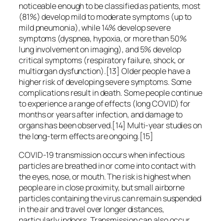
noticeable enough to be classified as patients, most
(81%) develop mild to moderate symptoms (up to
mild pneumonia), while 14% develop severe
symptoms (dyspnea, hypoxia, or more than 50%
lung involvement on imaging), and 5% develop
critical symptoms (respiratory failure, shock, or
multiorgan dysfunction).[13] Older people have a
higher risk of developing severe symptoms. Some
complications result in death. Some people continue
to experience a range of effects (long COVID) for
months or years after infection, and damage to
organs has been observed.[14] Multi-year studies on
the long-term effects are ongoing.[15]
COVID‑19 transmission occurs when infectious
particles are breathed in or come into contact with
the eyes, nose, or mouth. The risk is highest when
people are in close proximity, but small airborne
particles containing the virus can remain suspended
in the air and travel over longer distances,
particularly indoors. Transmission can also occur