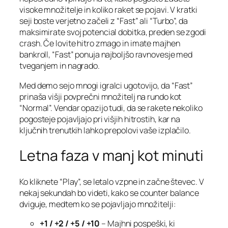
visoke množitelje in koliko raket se pojavi. V kratki
seji boste verjetno začeli z “Fast” ali “Turbo”, da
maksimirate svoj potencial dobitka, preden se zgodi
crash. Če lovite hitro zmago in imate majhen
bankroll, “Fast” ponuja najboljšo ravnovesje med
tveganjem in nagrado.
Med demo sejo mnogi igralci ugotovijo, da “Fast”
prinaša višji povprečni množitelj na rundo kot
“Normal”. Vendar opazijo tudi, da se rakete nekoliko
pogosteje pojavljajo pri višjih hitrostih, kar na
ključnih trenutkih lahko prepolovi vaše izplačilo.
Letna faza v manj kot minuti
Ko kliknete “Play”, se letalo vzpne in začne števec. V
nekaj sekundah bo videti, kako se counter balance
dviguje, medtem ko se pojavljajo množitelji:
+1 / +2 / +5 / +10
– Majhni pospeški, ki