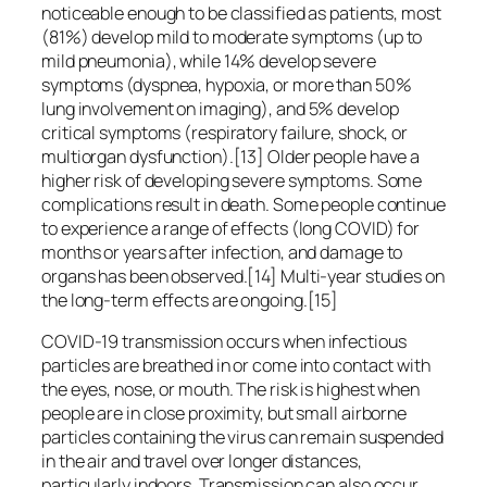
noticeable enough to be classified as patients, most
(81%) develop mild to moderate symptoms (up to
mild pneumonia), while 14% develop severe
symptoms (dyspnea, hypoxia, or more than 50%
lung involvement on imaging), and 5% develop
critical symptoms (respiratory failure, shock, or
multiorgan dysfunction).[13] Older people have a
higher risk of developing severe symptoms. Some
complications result in death. Some people continue
to experience a range of effects (long COVID) for
months or years after infection, and damage to
organs has been observed.[14] Multi-year studies on
the long-term effects are ongoing.[15]
COVID‑19 transmission occurs when infectious
particles are breathed in or come into contact with
the eyes, nose, or mouth. The risk is highest when
people are in close proximity, but small airborne
particles containing the virus can remain suspended
in the air and travel over longer distances,
particularly indoors. Transmission can also occur