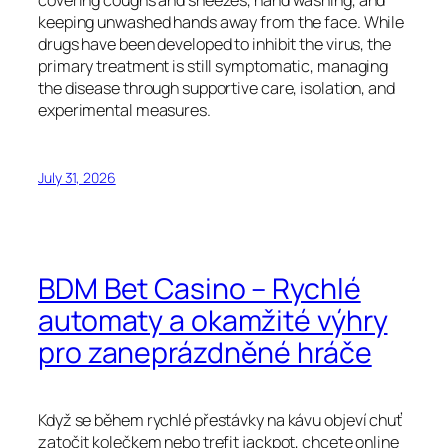
covering coughs and sneezes, hand washing, and
keeping unwashed hands away from the face. While
drugs have been developed to inhibit the virus, the
primary treatment is still symptomatic, managing
the disease through supportive care, isolation, and
experimental measures.
July 31, 2026
BDM Bet Casino – Rychlé
automaty a okamžité výhry
pro zaneprázdněné hráče
Když se během rychlé přestávky na kávu objeví chuť
zatočit kolečkem nebo trefit jackpot, chcete online