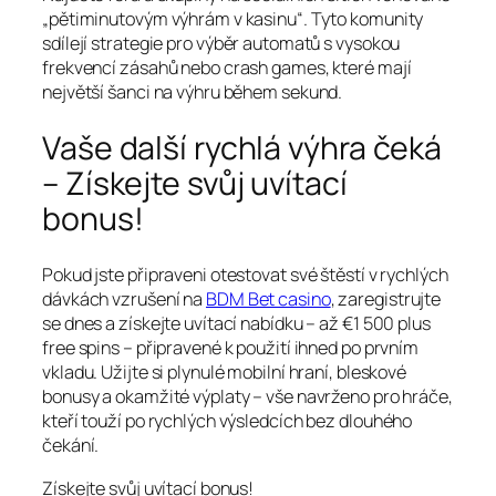
„pětiminutovým výhrám v kasinu“. Tyto komunity
sdílejí strategie pro výběr automatů s vysokou
frekvencí zásahů nebo crash games, které mají
největší šanci na výhru během sekund.
Vaše další rychlá výhra čeká
– Získejte svůj uvítací
bonus!
Pokud jste připraveni otestovat své štěstí v rychlých
dávkách vzrušení na
BDM Bet casino
, zaregistrujte
se dnes a získejte uvítací nabídku – až €1 500 plus
free spins – připravené k použití ihned po prvním
vkladu. Užijte si plynulé mobilní hraní, bleskové
bonusy a okamžité výplaty – vše navrženo pro hráče,
kteří touží po rychlých výsledcích bez dlouhého
čekání.
Získejte svůj uvítací bonus!