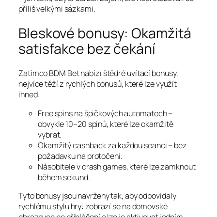
příliš velkými sázkami.
Bleskové bonusy: Okamžitá
satisfakce bez čekání
Zatímco BDM Bet nabízí štědré uvítací bonusy,
nejvíce těží z rychlých bonusů, které lze využít
ihned:
Free spins na špičkových automatech –
obvykle 10–20 spinů, které lze okamžitě
vybrat.
Okamžitý cashback za každou seanci – bez
požadavku na protočení.
Násobitele v crash games, které lze zamknout
během sekund.
Tyto bonusy jsou navrženy tak, aby odpovídaly
rychlému stylu hry: zobrazí se na domovské
obrazovce po přihlášení a lze je aktivovat jedním