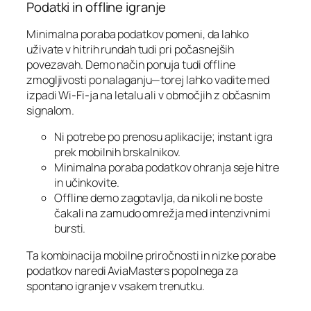
Podatki in offline igranje
Minimalna poraba podatkov pomeni, da lahko
uživate v hitrih rundah tudi pri počasnejših
povezavah. Demo način ponuja tudi offline
zmogljivosti po nalaganju—torej lahko vadite med
izpadi Wi‑Fi-ja na letalu ali v območjih z občasnim
signalom.
Ni potrebe po prenosu aplikacije; instant igra
prek mobilnih brskalnikov.
Minimalna poraba podatkov ohranja seje hitre
in učinkovite.
Offline demo zagotavlja, da nikoli ne boste
čakali na zamudo omrežja med intenzivnimi
bursti.
Ta kombinacija mobilne priročnosti in nizke porabe
podatkov naredi AviaMasters popolnega za
spontano igranje v vsakem trenutku.