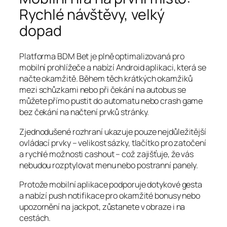
Rychlé návštěvy, velký
dopad
Platforma BDM Bet je plně optimalizovaná pro
mobilní prohlížeče a nabízí Android aplikaci, která se
načte okamžitě. Během těch krátkých okamžiků
mezi schůzkami nebo při čekání na autobus se
můžete přímo pustit do automatu nebo crash game
bez čekání na načtení prvků stránky.
Zjednodušené rozhraní ukazuje pouze nejdůležitější
ovládací prvky – velikost sázky, tlačítko pro zatočení
a rychlé možnosti cashout – což zajišťuje, že vás
nebudou rozptylovat menu nebo postranní panely.
Protože mobilní aplikace podporuje dotykové gesta
a nabízí push notifikace pro okamžité bonusy nebo
upozornění na jackpot, zůstanete v obraze i na
cestách.