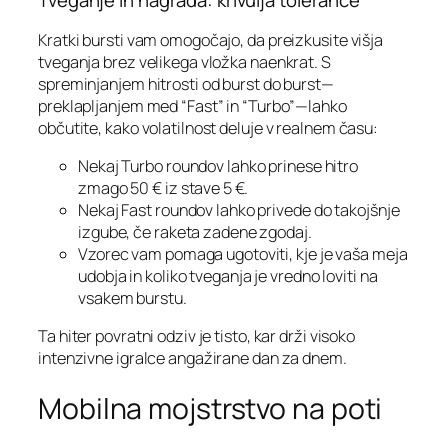
Tveganje in nagrada: krivulja tolerance
Kratki bursti vam omogočajo, da preizkusite višja
tveganja brez velikega vložka naenkrat. S
spreminjanjem hitrosti od burst do burst—
preklapljanjem med “Fast” in “Turbo”—lahko
občutite, kako volatilnost deluje v realnem času:
Nekaj Turbo roundov lahko prinese hitro
zmago 50 € iz stave 5 €.
Nekaj Fast roundov lahko privede do takojšnje
izgube, če raketa zadene zgodaj.
Vzorec vam pomaga ugotoviti, kje je vaša meja
udobja in koliko tveganja je vredno loviti na
vsakem burstu.
Ta hiter povratni odziv je tisto, kar drži visoko
intenzivne igralce angažirane dan za dnem.
Mobilna mojstrstvo na poti