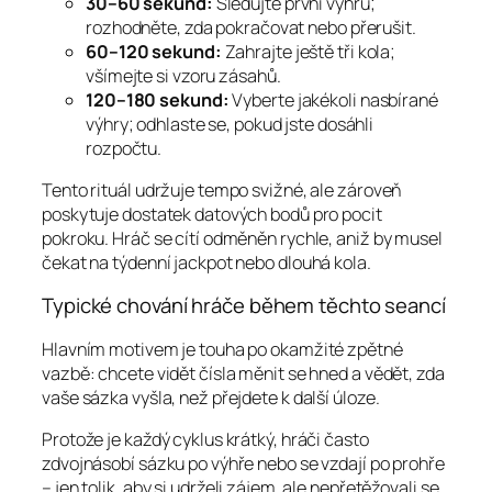
30–60 sekund:
Sledujte první výhru;
rozhodněte, zda pokračovat nebo přerušit.
60–120 sekund:
Zahrajte ještě tři kola;
všímejte si vzoru zásahů.
120–180 sekund:
Vyberte jakékoli nasbírané
výhry; odhlaste se, pokud jste dosáhli
rozpočtu.
Tento rituál udržuje tempo svižné, ale zároveň
poskytuje dostatek datových bodů pro pocit
pokroku. Hráč se cítí odměněn rychle, aniž by musel
čekat na týdenní jackpot nebo dlouhá kola.
Typické chování hráče během těchto seancí
Hlavním motivem je touha po okamžité zpětné
vazbě: chcete vidět čísla měnit se hned a vědět, zda
vaše sázka vyšla, než přejdete k další úloze.
Protože je každý cyklus krátký, hráči často
zdvojnásobí sázku po výhře nebo se vzdají po prohře
– jen tolik, aby si udrželi zájem, ale nepřetěžovali se