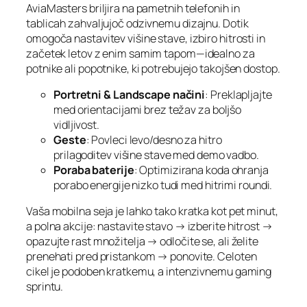
AviaMasters briljira na pametnih telefonih in
tablicah zahvaljujoč odzivnemu dizajnu. Dotik
omogoča nastavitev višine stave, izbiro hitrosti in
začetek letov z enim samim tapom—idealno za
potnike ali popotnike, ki potrebujejo takojšen dostop.
Portretni & Landscape načini
: Preklapljajte
med orientacijami brez težav za boljšo
vidljivost.
Geste
: Povleci levo/desno za hitro
prilagoditev višine stave med demo vadbo.
Poraba baterije
: Optimizirana koda ohranja
porabo energije nizko tudi med hitrimi roundi.
Vaša mobilna seja je lahko tako kratka kot pet minut,
a polna akcije: nastavite stavo → izberite hitrost →
opazujte rast množitelja → odločite se, ali želite
prenehati pred pristankom → ponovite. Celoten
cikel je podoben kratkemu, a intenzivnemu gaming
sprintu.