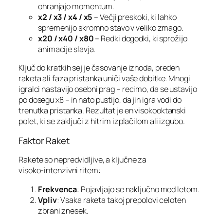
ohranjajo momentum.
x2 / x3 / x4 / x5
– Večji preskoki, ki lahko
spremenijo skromno stavo v veliko zmago.
x20 / x40 / x80
– Redki dogodki, ki sprožijo
animacije slavja.
Ključ do kratkih sej je časovanje izhoda, preden
raketa ali faza pristanka uniči vaše dobitke. Mnogi
igralci nastavijo osebni prag – recimo, da se ustavijo
po dosegu x8 – in nato pustijo, da jih igra vodi do
trenutka pristanka. Rezultat je en visokooktanski
polet, ki se zaključi z hitrim izplačilom ali izgubo.
Faktor Raket
Rakete so nepredvidljive, a ključne za
visoko‑intenzivni ritem:
Frekvenca
: Pojavljajo se naključno med letom.
Vpliv
: Vsaka raketa takoj prepolovi celoten
zbrani znesek.