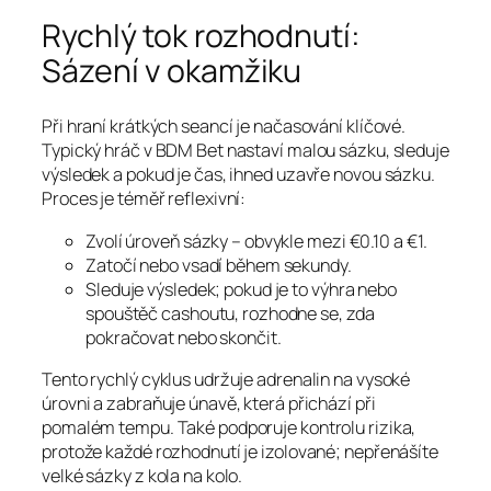
Rychlý tok rozhodnutí:
Sázení v okamžiku
Při hraní krátkých seancí je načasování klíčové.
Typický hráč v BDM Bet nastaví malou sázku, sleduje
výsledek a pokud je čas, ihned uzavře novou sázku.
Proces je téměř reflexivní:
Zvolí úroveň sázky – obvykle mezi €0.10 a €1.
Zatočí nebo vsadí během sekundy.
Sleduje výsledek; pokud je to výhra nebo
spouštěč cashoutu, rozhodne se, zda
pokračovat nebo skončit.
Tento rychlý cyklus udržuje adrenalin na vysoké
úrovni a zabraňuje únavě, která přichází při
pomalém tempu. Také podporuje kontrolu rizika,
protože každé rozhodnutí je izolované; nepřenášíte
velké sázky z kola na kolo.