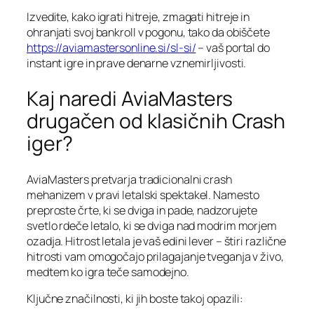
Izvedite, kako igrati hitreje, zmagati hitreje in
ohranjati svoj bankroll v pogonu, tako da obiščete
https://aviamastersonline.si/sl-si/
– vaš portal do
instant igre in prave denarne vznemirljivosti.
Kaj naredi AviaMasters
drugačen od klasičnih Crash
iger?
AviaMasters pretvarja tradicionalni crash
mehanizem v pravi letalski spektakel. Namesto
preproste črte, ki se dviga in pade, nadzorujete
svetlo rdeče letalo, ki se dviga nad modrim morjem
ozadja. Hitrost letala je vaš edini lever – štiri različne
hitrosti vam omogočajo prilagajanje tveganja v živo,
medtem ko igra teče samodejno.
Ključne značilnosti, ki jih boste takoj opazili: