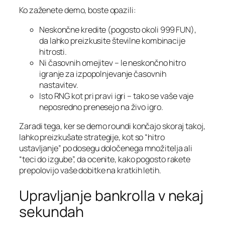
Ko zaženete demo, boste opazili:
Neskončne kredite (pogosto okoli 999 FUN),
da lahko preizkusite številne kombinacije
hitrosti.
Ni časovnih omejitev – le neskončno hitro
igranje za izpopolnjevanje časovnih
nastavitev.
Isto RNG kot pri pravi igri – tako se vaše vaje
neposredno prenesejo na živo igro.
Zaradi tega, ker se demo roundi končajo skoraj takoj,
lahko preizkušate strategije, kot so “hitro
ustavljanje” po dosegu določenega množitelja ali
“teci do izgube”, da ocenite, kako pogosto rakete
prepolovijo vaše dobitke na kratkih letih.
Upravljanje bankrolla v nekaj
sekundah