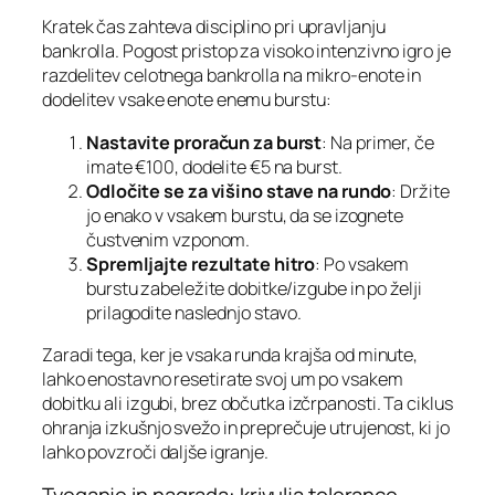
Kratek čas zahteva disciplino pri upravljanju
bankrolla. Pogost pristop za visoko intenzivno igro je
razdelitev celotnega bankrolla na mikro‑enote in
dodelitev vsake enote enemu burstu:
Nastavite proračun za burst
: Na primer, če
imate €100, dodelite €5 na burst.
Odločite se za višino stave na rundo
: Držite
jo enako v vsakem burstu, da se izognete
čustvenim vzponom.
Spremljajte rezultate hitro
: Po vsakem
burstu zabeležite dobitke/izgube in po želji
prilagodite naslednjo stavo.
Zaradi tega, ker je vsaka runda krajša od minute,
lahko enostavno resetirate svoj um po vsakem
dobitku ali izgubi, brez občutka izčrpanosti. Ta ciklus
ohranja izkušnjo svežo in preprečuje utrujenost, ki jo
lahko povzroči daljše igranje.