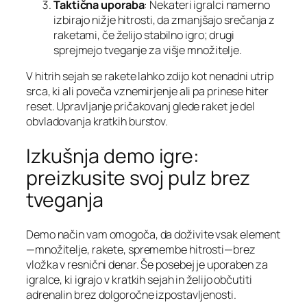
Taktična uporaba
: Nekateri igralci namerno
izbirajo nižje hitrosti, da zmanjšajo srečanja z
raketami, če želijo stabilno igro; drugi
sprejmejo tveganje za višje množitelje.
V hitrih sejah se rakete lahko zdijo kot nenadni utrip
srca, ki ali poveča vznemirjenje ali pa prinese hiter
reset. Upravljanje pričakovanj glede raket je del
obvladovanja kratkih burstov.
Izkušnja demo igre:
preizkusite svoj pulz brez
tveganja
Demo način vam omogoča, da doživite vsak element
—množitelje, rakete, spremembe hitrosti—brez
vložka v resnični denar. Še posebej je uporaben za
igralce, ki igrajo v kratkih sejah in želijo občutiti
adrenalin brez dolgoročne izpostavljenosti.