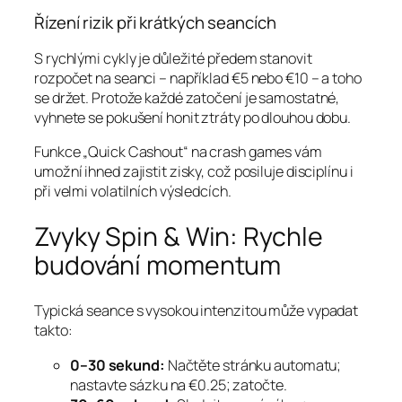
Řízení rizik při krátkých seancích
S rychlými cykly je důležité předem stanovit
rozpočet na seanci – například €5 nebo €10 – a toho
se držet. Protože každé zatočení je samostatné,
vyhnete se pokušení honit ztráty po dlouhou dobu.
Funkce „Quick Cashout“ na crash games vám
umožní ihned zajistit zisky, což posiluje disciplínu i
při velmi volatilních výsledcích.
Zvyky Spin & Win: Rychle
budování momentum
Typická seance s vysokou intenzitou může vypadat
takto:
0–30 sekund:
Načtěte stránku automatu;
nastavte sázku na €0.25; zatočte.