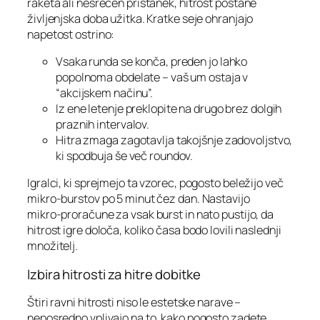
raketa ali nesrečen pristanek, hitrost postane
življenjska doba užitka. Kratke seje ohranjajo
napetost ostrino:
Vsaka runda se konča, preden jo lahko
popolnoma obdelate – vaš um ostaja v
“akcijskem načinu”.
Iz ene letenje preklopite na drugo brez dolgih
praznih intervalov.
Hitra zmaga zagotavlja takojšnje zadovoljstvo,
ki spodbuja še več roundov.
Igralci, ki sprejmejo ta vzorec, pogosto beležijo več
mikro‑burstov po 5 minut čez dan. Nastavijo
mikro‑proračune za vsak burst in nato pustijo, da
hitrost igre določa, koliko časa bodo lovili naslednji
množitelj.
Izbira hitrosti za hitre dobitke
Štiri ravni hitrosti niso le estetske narave –
neposredno vplivajo na to, kako pogosto zadete