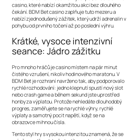
casino, které nabízí okamžitou akci bez dlouhého
čekání. BDM Bet casino zaplňuje tuto mezeru a
nabízí zjednodušený zážitek, který udrží adrenalin v
pohybu od prvního točení až po poslední výhru.
Krátké, vysoce intenzivní
seance: Jádro zážitku
Pro mnoho hráčů je casino místem na pár minut
čistého vzrušení, nikoliv hodinového maratonu. V
BDM Bet je rozhraní navrženo tak, aby podporovalo
rychlé rozhodování: jedno klepnutí spustí nový slot
nebo crash game a během sekund jste uprostřed
honby za výplatou. Protože nehledáte dlouhodobý
progres, zaměřujete se na rychlé výhry, rychlé
výplaty a samotný pocit napětí, když se na
obrazovce mihnou čísla.
Tento styl hry s vysokou intenzitou znamená, že se