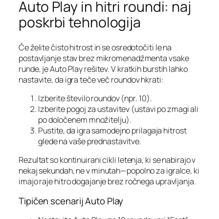
Auto Play in hitri roundi: naj
poskrbi tehnologija
Če želite čisto hitrost in se osredotočiti le na
postavljanje stav brez mikromenadžmenta vsake
runde, je Auto Play rešitev. V kratkih burstih lahko
nastavite, da igra teče več roundov hkrati:
Izberite število roundov (npr. 10).
Izberite pogoj za ustavitev (ustavi po zmagi ali
po določenem množitelju).
Pustite, da igra samodejno prilagaja hitrost
glede na vaše prednastavitve.
Rezultat so kontinuirani cikli letenja, ki se nabirajo v
nekaj sekundah, ne v minutah—popolno za igralce, ki
imajo raje hitro dogajanje brez ročnega upravljanja.
Tipičen scenarij Auto Play