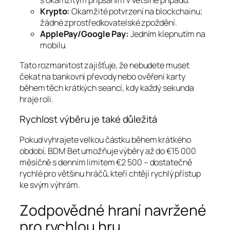
s okamžitým připsáním v většině případů.
Krypto:
Okamžité potvrzení na blockchainu;
žádné zprostředkovatelské zpoždění.
ApplePay/Google Pay:
Jedním klepnutím na
mobilu.
Tato rozmanitost zajišťuje, že nebudete muset
čekat na bankovní převody nebo ověření karty
během těch krátkých seancí, kdy každý sekunda
hraje roli.
Rychlost výběru je také důležitá
Pokud vyhrajete velkou částku během krátkého
období, BDM Bet umožňuje výběry až do €15 000
měsíčně s denním limitem €2 500 – dostatečně
rychlé pro většinu hráčů, kteří chtějí rychlý přístup
ke svým výhrám.
Zodpovědné hraní navržené
pro rychlou hru