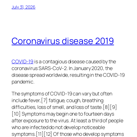
July 31, 2026
Coronavirus disease 2019
COVID-19
is a contagious disease caused by the
coronavirus SARS-CoV-2. In January 2020, the
disease spread worldwide, resulting in the COVID-19
pandemic.
The symptoms of COVID‑19 can vary but often
include fever,[7] fatigue, cough, breathing
difficulties, loss of smell, and loss of taste.[8][9]
[10] Symptoms may begin one to fourteen days
after exposure to the virus. At least a third of people
who are infected do not develop noticeable
symptoms.[11][12] Of those who develop symptoms