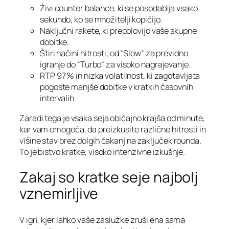
Živi counter balance, ki se posodablja vsako
sekundo, ko se množitelji kopičijo.
Naključni rakete, ki prepolovijo vaše skupne
dobitke.
Štiri načini hitrosti, od “Slow” za previdno
igranje do “Turbo” za visoko nagrajevanje.
RTP 97 % in nizka volatilnost, ki zagotavljata
pogoste manjše dobitke v kratkih časovnih
intervalih.
Zaradi tega je vsaka seja običajno krajša od minute,
kar vam omogoča, da preizkusite različne hitrosti in
višine stav brez dolgih čakanj na zaključek rounda.
To je bistvo kratke, visoko intenzivne izkušnje.
Zakaj so kratke seje najbolj
vznemirljive
V igri, kjer lahko vaše zaslužke zruši ena sama