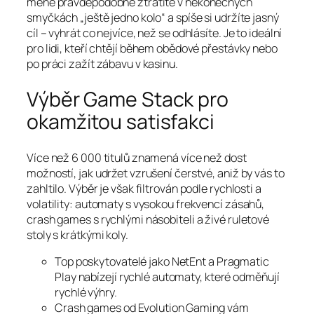
méně pravděpodobně ztratíte v nekonečných
smyčkách „ještě jedno kolo“ a spíše si udržíte jasný
cíl – vyhrát co nejvíce, než se odhlásíte. Je to ideální
pro lidi, kteří chtějí během obědové přestávky nebo
po práci zažít zábavu v kasinu.
Výběr Game Stack pro
okamžitou satisfakci
Více než 6 000 titulů znamená více než dost
možností, jak udržet vzrušení čerstvé, aniž by vás to
zahltilo. Výběr je však filtrován podle rychlosti a
volatility: automaty s vysokou frekvencí zásahů,
crash games s rychlými násobiteli a živé ruletové
stoly s krátkými koly.
Top poskytovatelé jako NetEnt a Pragmatic
Play nabízejí rychlé automaty, které odměňují
rychlé výhry.
Crash games od Evolution Gaming vám