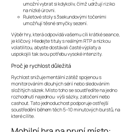
umožní vybrat si kdykoliv, čímž udržují riziko
na nízké úrovni.
Ruletové stoly s 3sekundovými točeními
umožňují těsné smyčky sezení.
Výběr hry, která odpovídá vašemu cíli krátké seance,
je klíčový. Hledejte tituly s reálným RTP a nízkou
volatilitou, abyste dostávali časté výplaty a
uspokojili tak svou potřebu vysoké intenzity.
Proč je rychlost důležitá
Rychlost snižuje mentální zátěž spojenou s
monitorováním dlouhých sérií nebo sledováním
složitých sázek. Místo toho se soustředíte na jedno
rozhodnutí najednou: výši sázky, zatočení nebo
cashout. Tato jednoduchost podporuje ostřejší
soustředění během těch 5–10 minutových burstů, na
které cílíte.
Mobilní hra na první místo: