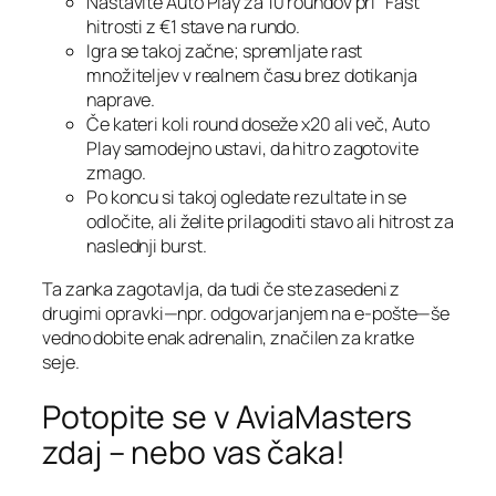
Nastavite Auto Play za 10 roundov pri “Fast”
hitrosti z €1 stave na rundo.
Igra se takoj začne; spremljate rast
množiteljev v realnem času brez dotikanja
naprave.
Če kateri koli round doseže x20 ali več, Auto
Play samodejno ustavi, da hitro zagotovite
zmago.
Po koncu si takoj ogledate rezultate in se
odločite, ali želite prilagoditi stavo ali hitrost za
naslednji burst.
Ta zanka zagotavlja, da tudi če ste zasedeni z
drugimi opravki—npr. odgovarjanjem na e‑pošte—še
vedno dobite enak adrenalin, značilen za kratke
seje.
Potopite se v AviaMasters
zdaj – nebo vas čaka!