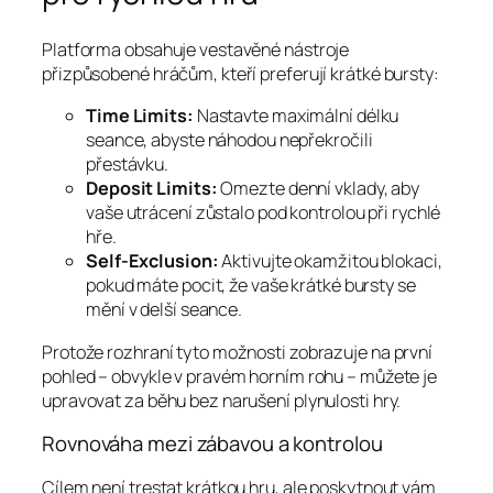
Platforma obsahuje vestavěné nástroje
přizpůsobené hráčům, kteří preferují krátké bursty:
Time Limits:
Nastavte maximální délku
seance, abyste náhodou nepřekročili
přestávku.
Deposit Limits:
Omezte denní vklady, aby
vaše utrácení zůstalo pod kontrolou při rychlé
hře.
Self‑Exclusion:
Aktivujte okamžitou blokaci,
pokud máte pocit, že vaše krátké bursty se
mění v delší seance.
Protože rozhraní tyto možnosti zobrazuje na první
pohled – obvykle v pravém horním rohu – můžete je
upravovat za běhu bez narušení plynulosti hry.
Rovnováha mezi zábavou a kontrolou
Cílem není trestat krátkou hru, ale poskytnout vám