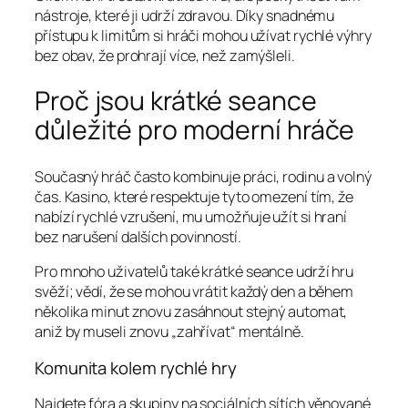
nástroje, které ji udrží zdravou. Díky snadnému
přístupu k limitům si hráči mohou užívat rychlé výhry
bez obav, že prohrají více, než zamýšleli.
Proč jsou krátké seance
důležité pro moderní hráče
Současný hráč často kombinuje práci, rodinu a volný
čas. Kasino, které respektuje tyto omezení tím, že
nabízí rychlé vzrušení, mu umožňuje užít si hraní
bez narušení dalších povinností.
Pro mnoho uživatelů také krátké seance udrží hru
svěží; vědí, že se mohou vrátit každý den a během
několika minut znovu zasáhnout stejný automat,
aniž by museli znovu „zahřívat“ mentálně.
Komunita kolem rychlé hry
Najdete fóra a skupiny na sociálních sítích věnované