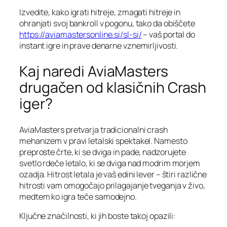
Izvedite, kako igrati hitreje, zmagati hitreje in
ohranjati svoj bankroll v pogonu, tako da obiščete
https://aviamastersonline.si/sl-si/
– vaš portal do
instant igre in prave denarne vznemirljivosti.
Kaj naredi AviaMasters
drugačen od klasičnih Crash
iger?
AviaMasters pretvarja tradicionalni crash
mehanizem v pravi letalski spektakel. Namesto
preproste črte, ki se dviga in pade, nadzorujete
svetlo rdeče letalo, ki se dviga nad modrim morjem
ozadja. Hitrost letala je vaš edini lever – štiri različne
hitrosti vam omogočajo prilagajanje tveganja v živo,
medtem ko igra teče samodejno.
Ključne značilnosti, ki jih boste takoj opazili: