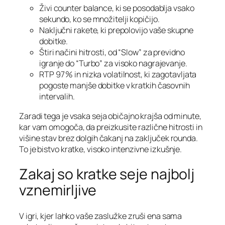
Živi counter balance, ki se posodablja vsako
sekundo, ko se množitelji kopičijo.
Naključni rakete, ki prepolovijo vaše skupne
dobitke.
Štiri načini hitrosti, od “Slow” za previdno
igranje do “Turbo” za visoko nagrajevanje.
RTP 97 % in nizka volatilnost, ki zagotavljata
pogoste manjše dobitke v kratkih časovnih
intervalih.
Zaradi tega je vsaka seja običajno krajša od minute,
kar vam omogoča, da preizkusite različne hitrosti in
višine stav brez dolgih čakanj na zaključek rounda.
To je bistvo kratke, visoko intenzivne izkušnje.
Zakaj so kratke seje najbolj
vznemirljive
V igri, kjer lahko vaše zaslužke zruši ena sama