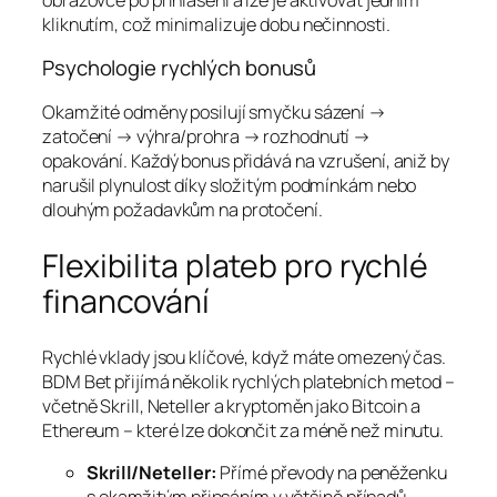
kliknutím, což minimalizuje dobu nečinnosti.
Psychologie rychlých bonusů
Okamžité odměny posilují smyčku sázení →
zatočení → výhra/prohra → rozhodnutí →
opakování. Každý bonus přidává na vzrušení, aniž by
narušil plynulost díky složitým podmínkám nebo
dlouhým požadavkům na protočení.
Flexibilita plateb pro rychlé
financování
Rychlé vklady jsou klíčové, když máte omezený čas.
BDM Bet přijímá několik rychlých platebních metod –
včetně Skrill, Neteller a kryptoměn jako Bitcoin a
Ethereum – které lze dokončit za méně než minutu.
Skrill/Neteller:
Přímé převody na peněženku