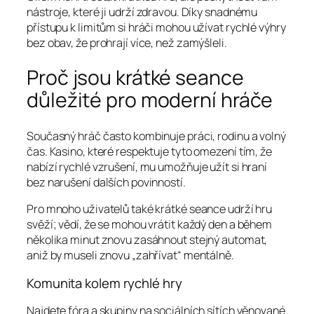
nástroje, které ji udrží zdravou. Díky snadnému
přístupu k limitům si hráči mohou užívat rychlé výhry
bez obav, že prohrají více, než zamýšleli.
Proč jsou krátké seance
důležité pro moderní hráče
Současný hráč často kombinuje práci, rodinu a volný
čas. Kasino, které respektuje tyto omezení tím, že
nabízí rychlé vzrušení, mu umožňuje užít si hraní
bez narušení dalších povinností.
Pro mnoho uživatelů také krátké seance udrží hru
svěží; vědí, že se mohou vrátit každý den a během
několika minut znovu zasáhnout stejný automat,
aniž by museli znovu „zahřívat“ mentálně.
Komunita kolem rychlé hry
Najdete fóra a skupiny na sociálních sítích věnované