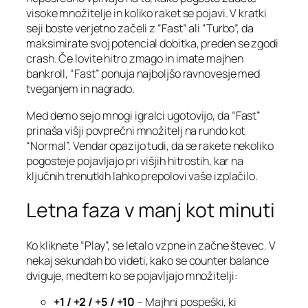
visoke množitelje in koliko raket se pojavi. V kratki
seji boste verjetno začeli z “Fast” ali “Turbo”, da
maksimirate svoj potencial dobitka, preden se zgodi
crash. Če lovite hitro zmago in imate majhen
bankroll, “Fast” ponuja najboljšo ravnovesje med
tveganjem in nagrado.
Med demo sejo mnogi igralci ugotovijo, da “Fast”
prinaša višji povprečni množitelj na rundo kot
“Normal”. Vendar opazijo tudi, da se rakete nekoliko
pogosteje pojavljajo pri višjih hitrostih, kar na
ključnih trenutkih lahko prepolovi vaše izplačilo.
Letna faza v manj kot minuti
Ko kliknete “Play”, se letalo vzpne in začne števec. V
nekaj sekundah bo videti, kako se counter balance
dviguje, medtem ko se pojavljajo množitelji:
+1 / +2 / +5 / +10
– Majhni pospeški, ki