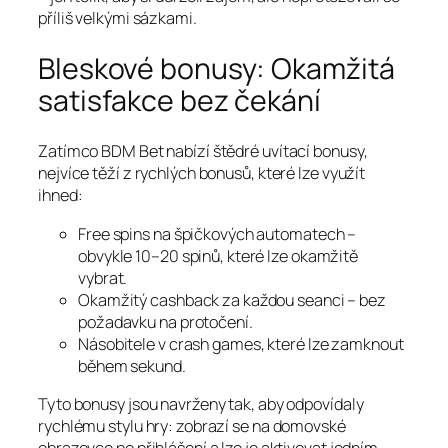
příliš velkými sázkami.
Bleskové bonusy: Okamžitá
satisfakce bez čekání
Zatímco BDM Bet nabízí štědré uvítací bonusy,
nejvíce těží z rychlých bonusů, které lze využít
ihned:
Free spins na špičkových automatech –
obvykle 10–20 spinů, které lze okamžitě
vybrat.
Okamžitý cashback za každou seanci – bez
požadavku na protočení.
Násobitele v crash games, které lze zamknout
během sekund.
Tyto bonusy jsou navrženy tak, aby odpovídaly
rychlému stylu hry: zobrazí se na domovské
obrazovce po přihlášení a lze je aktivovat jedním