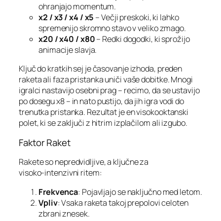
ohranjajo momentum.
x2 / x3 / x4 / x5
– Večji preskoki, ki lahko
spremenijo skromno stavo v veliko zmago.
x20 / x40 / x80
– Redki dogodki, ki sprožijo
animacije slavja.
Ključ do kratkih sej je časovanje izhoda, preden
raketa ali faza pristanka uniči vaše dobitke. Mnogi
igralci nastavijo osebni prag – recimo, da se ustavijo
po dosegu x8 – in nato pustijo, da jih igra vodi do
trenutka pristanka. Rezultat je en visokooktanski
polet, ki se zaključi z hitrim izplačilom ali izgubo.
Faktor Raket
Rakete so nepredvidljive, a ključne za
visoko‑intenzivni ritem:
Frekvenca
: Pojavljajo se naključno med letom.
Vpliv
: Vsaka raketa takoj prepolovi celoten
zbrani znesek.