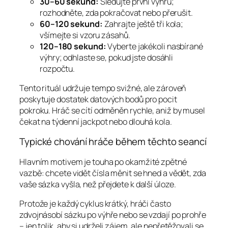
30–60 sekund:
Sledujte první výhru;
rozhodněte, zda pokračovat nebo přerušit.
60–120 sekund:
Zahrajte ještě tři kola;
všímejte si vzoru zásahů.
120–180 sekund:
Vyberte jakékoli nasbírané
výhry; odhlaste se, pokud jste dosáhli
rozpočtu.
Tento rituál udržuje tempo svižné, ale zároveň
poskytuje dostatek datových bodů pro pocit
pokroku. Hráč se cítí odměněn rychle, aniž by musel
čekat na týdenní jackpot nebo dlouhá kola.
Typické chování hráče během těchto seancí
Hlavním motivem je touha po okamžité zpětné
vazbě: chcete vidět čísla měnit se hned a vědět, zda
vaše sázka vyšla, než přejdete k další úloze.
Protože je každý cyklus krátký, hráči často
zdvojnásobí sázku po výhře nebo se vzdají po prohře
– jen tolik, aby si udrželi zájem, ale nepřetěžovali se