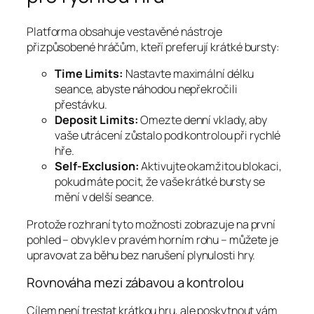
Platforma obsahuje vestavěné nástroje
přizpůsobené hráčům, kteří preferují krátké bursty:
Time Limits:
Nastavte maximální délku
seance, abyste náhodou nepřekročili
přestávku.
Deposit Limits:
Omezte denní vklady, aby
vaše utrácení zůstalo pod kontrolou při rychlé
hře.
Self‑Exclusion:
Aktivujte okamžitou blokaci,
pokud máte pocit, že vaše krátké bursty se
mění v delší seance.
Protože rozhraní tyto možnosti zobrazuje na první
pohled – obvykle v pravém horním rohu – můžete je
upravovat za běhu bez narušení plynulosti hry.
Rovnováha mezi zábavou a kontrolou
Cílem není trestat krátkou hru, ale poskytnout vám