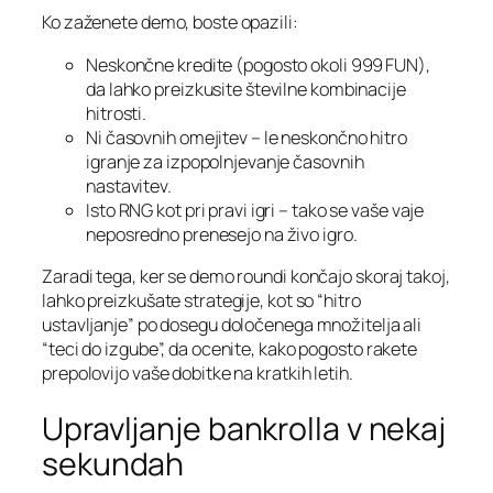
Ko zaženete demo, boste opazili:
Neskončne kredite (pogosto okoli 999 FUN),
da lahko preizkusite številne kombinacije
hitrosti.
Ni časovnih omejitev – le neskončno hitro
igranje za izpopolnjevanje časovnih
nastavitev.
Isto RNG kot pri pravi igri – tako se vaše vaje
neposredno prenesejo na živo igro.
Zaradi tega, ker se demo roundi končajo skoraj takoj,
lahko preizkušate strategije, kot so “hitro
ustavljanje” po dosegu določenega množitelja ali
“teci do izgube”, da ocenite, kako pogosto rakete
prepolovijo vaše dobitke na kratkih letih.
Upravljanje bankrolla v nekaj
sekundah