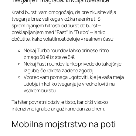
Tveganje in nagrada: krivulja tolerance
Kratki bursti vam omogočajo, da preizkusite višja
tveganja brez velikega vložka naenkrat. S
spreminjanjem hitrosti od burst do burst—
preklapljanjem med “Fast” in “Turbo”—lahko
občutite, kako volatilnost deluje v realnem času:
Nekaj Turbo roundov lahko prinese hitro
zmago 50 € iz stave 5 €.
Nekaj Fast roundov lahko privede do takojšnje
izgube, če raketa zadene zgodaj.
Vzorec vam pomaga ugotoviti, kje je vaša meja
udobja in koliko tveganja je vredno loviti na
vsakem burstu.
Ta hiter povratni odziv je tisto, kar drži visoko
intenzivne igralce angažirane dan za dnem.
Mobilna mojstrstvo na poti