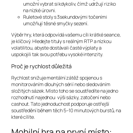
umožní vybrat si kdykoliv, čímž udržují riziko
na nízké úrovni.
Ruletové stoly s 3sekundovými točeními
umožňují těsné smyčky sezení.
Výběr hry, která odpovídá vašemu cíli krátké seance,
je klíčový. Hledejte tituly s reálným RTP a nízkou
volatilitou, abyste dostávali časté výplaty a
uspokojili tak svou potřebu vysoké intenzity.
Proč je rychlost důležitá
Rychlost snižuje mentální zátěž spojenou s
monitorováním dlouhých sérií nebo sledováním
složitých sázek. Místo toho se soustředíte na jedno
rozhodnutí najednou: výši sázky, zatočení nebo
cashout. Tato jednoduchost podporuje ostřejší
soustředění během těch 5–10 minutových burstů, na
které cílíte.
Mobilní hra na první místo: