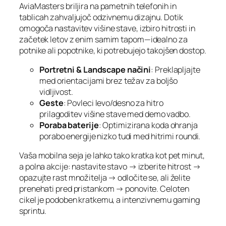
AviaMasters briljira na pametnih telefonih in
tablicah zahvaljujoč odzivnemu dizajnu. Dotik
omogoča nastavitev višine stave, izbiro hitrosti in
začetek letov z enim samim tapom—idealno za
potnike ali popotnike, ki potrebujejo takojšen dostop.
Portretni & Landscape načini
: Preklapljajte
med orientacijami brez težav za boljšo
vidljivost.
Geste
: Povleci levo/desno za hitro
prilagoditev višine stave med demo vadbo.
Poraba baterije
: Optimizirana koda ohranja
porabo energije nizko tudi med hitrimi roundi.
Vaša mobilna seja je lahko tako kratka kot pet minut,
a polna akcije: nastavite stavo → izberite hitrost →
opazujte rast množitelja → odločite se, ali želite
prenehati pred pristankom → ponovite. Celoten
cikel je podoben kratkemu, a intenzivnemu gaming
sprintu.