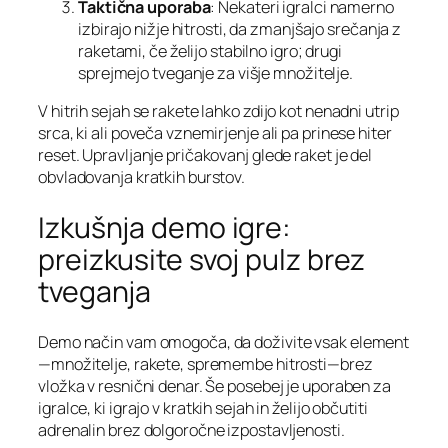
Taktična uporaba
: Nekateri igralci namerno
izbirajo nižje hitrosti, da zmanjšajo srečanja z
raketami, če želijo stabilno igro; drugi
sprejmejo tveganje za višje množitelje.
V hitrih sejah se rakete lahko zdijo kot nenadni utrip
srca, ki ali poveča vznemirjenje ali pa prinese hiter
reset. Upravljanje pričakovanj glede raket je del
obvladovanja kratkih burstov.
Izkušnja demo igre:
preizkusite svoj pulz brez
tveganja
Demo način vam omogoča, da doživite vsak element
—množitelje, rakete, spremembe hitrosti—brez
vložka v resnični denar. Še posebej je uporaben za
igralce, ki igrajo v kratkih sejah in želijo občutiti
adrenalin brez dolgoročne izpostavljenosti.