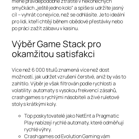
méně pravděpodobně ztratíte v nekonečných
smyčkách „ještě jedno kolo“ a spíše si udržíte jasný
cíl – vyhrát co nejvíce, než se odhlásíte. Je to ideální
pro lidi, kteří chtějí během obědové přestávky nebo
po práci zažít zábavu v kasinu.
Výběr Game Stack pro
okamžitou satisfakci
Více než 6 000 titulů znamená více než dost
možností, jak udržet vzrušení čerstvé, aniž by vás to
zahltilo. Výběr je však filtrován podle rychlosti a
volatility: automaty s vysokou frekvencí zásahů,
crash games s rychlými násobiteli a živé ruletové
stoly s krátkými koly.
Top poskytovatelé jako NetEnt a Pragmatic
Play nabízejí rychlé automaty, které odměňují
rychlé výhry.
Crash games od Evolution Gaming vám