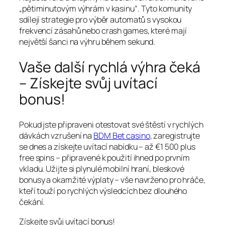
„pětiminutovým výhrám v kasinu“. Tyto komunity
sdílejí strategie pro výběr automatů s vysokou
frekvencí zásahů nebo crash games, které mají
největší šanci na výhru během sekund.
Vaše další rychlá výhra čeká
– Získejte svůj uvítací
bonus!
Pokud jste připraveni otestovat své štěstí v rychlých
dávkách vzrušení na
BDM Bet casino
, zaregistrujte
se dnes a získejte uvítací nabídku – až €1 500 plus
free spins – připravené k použití ihned po prvním
vkladu. Užijte si plynulé mobilní hraní, bleskové
bonusy a okamžité výplaty – vše navrženo pro hráče,
kteří touží po rychlých výsledcích bez dlouhého
čekání.
Získejte svůj uvítací bonus!