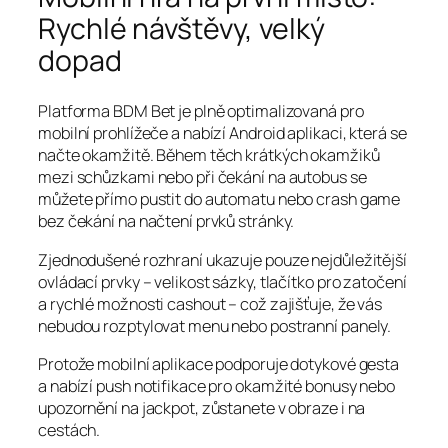
Rychlé návštěvy, velký
dopad
Platforma BDM Bet je plně optimalizovaná pro
mobilní prohlížeče a nabízí Android aplikaci, která se
načte okamžitě. Během těch krátkých okamžiků
mezi schůzkami nebo při čekání na autobus se
můžete přímo pustit do automatu nebo crash game
bez čekání na načtení prvků stránky.
Zjednodušené rozhraní ukazuje pouze nejdůležitější
ovládací prvky – velikost sázky, tlačítko pro zatočení
a rychlé možnosti cashout – což zajišťuje, že vás
nebudou rozptylovat menu nebo postranní panely.
Protože mobilní aplikace podporuje dotykové gesta
a nabízí push notifikace pro okamžité bonusy nebo
upozornění na jackpot, zůstanete v obraze i na
cestách.