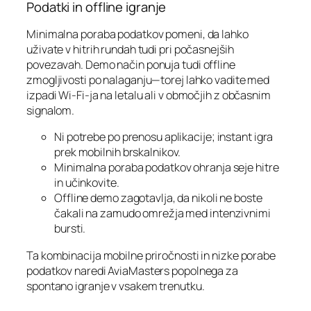
Podatki in offline igranje
Minimalna poraba podatkov pomeni, da lahko
uživate v hitrih rundah tudi pri počasnejših
povezavah. Demo način ponuja tudi offline
zmogljivosti po nalaganju—torej lahko vadite med
izpadi Wi‑Fi-ja na letalu ali v območjih z občasnim
signalom.
Ni potrebe po prenosu aplikacije; instant igra
prek mobilnih brskalnikov.
Minimalna poraba podatkov ohranja seje hitre
in učinkovite.
Offline demo zagotavlja, da nikoli ne boste
čakali na zamudo omrežja med intenzivnimi
bursti.
Ta kombinacija mobilne priročnosti in nizke porabe
podatkov naredi AviaMasters popolnega za
spontano igranje v vsakem trenutku.