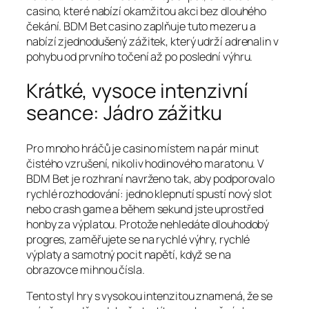
casino, které nabízí okamžitou akci bez dlouhého
čekání. BDM Bet casino zaplňuje tuto mezeru a
nabízí zjednodušený zážitek, který udrží adrenalin v
pohybu od prvního točení až po poslední výhru.
Krátké, vysoce intenzivní
seance: Jádro zážitku
Pro mnoho hráčů je casino místem na pár minut
čistého vzrušení, nikoliv hodinového maratonu. V
BDM Bet je rozhraní navrženo tak, aby podporovalo
rychlé rozhodování: jedno klepnutí spustí nový slot
nebo crash game a během sekund jste uprostřed
honby za výplatou. Protože nehledáte dlouhodobý
progres, zaměřujete se na rychlé výhry, rychlé
výplaty a samotný pocit napětí, když se na
obrazovce mihnou čísla.
Tento styl hry s vysokou intenzitou znamená, že se