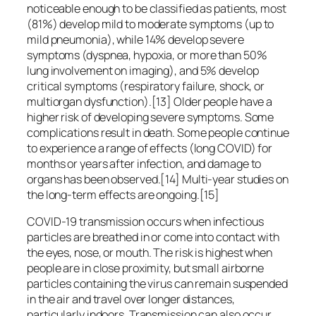
noticeable enough to be classified as patients, most
(81%) develop mild to moderate symptoms (up to
mild pneumonia), while 14% develop severe
symptoms (dyspnea, hypoxia, or more than 50%
lung involvement on imaging), and 5% develop
critical symptoms (respiratory failure, shock, or
multiorgan dysfunction).[13] Older people have a
higher risk of developing severe symptoms. Some
complications result in death. Some people continue
to experience a range of effects (long COVID) for
months or years after infection, and damage to
organs has been observed.[14] Multi-year studies on
the long-term effects are ongoing.[15]
COVID‑19 transmission occurs when infectious
particles are breathed in or come into contact with
the eyes, nose, or mouth. The risk is highest when
people are in close proximity, but small airborne
particles containing the virus can remain suspended
in the air and travel over longer distances,
particularly indoors. Transmission can also occur