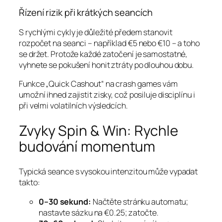
Řízení rizik při krátkých seancích
S rychlými cykly je důležité předem stanovit
rozpočet na seanci – například €5 nebo €10 – a toho
se držet. Protože každé zatočení je samostatné,
vyhnete se pokušení honit ztráty po dlouhou dobu.
Funkce „Quick Cashout“ na crash games vám
umožní ihned zajistit zisky, což posiluje disciplínu i
při velmi volatilních výsledcích.
Zvyky Spin & Win: Rychle
budování momentum
Typická seance s vysokou intenzitou může vypadat
takto:
0–30 sekund:
Načtěte stránku automatu;
nastavte sázku na €0.25; zatočte.