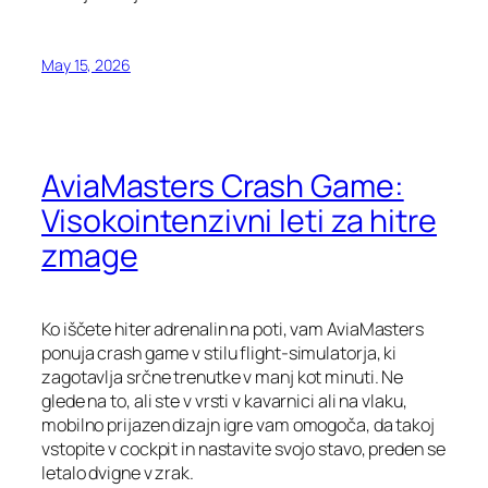
May 15, 2026
AviaMasters Crash Game:
Visokointenzivni leti za hitre
zmage
Ko iščete hiter adrenalin na poti, vam AviaMasters
ponuja crash game v stilu flight‑simulatorja, ki
zagotavlja srčne trenutke v manj kot minuti. Ne
glede na to, ali ste v vrsti v kavarnici ali na vlaku,
mobilno prijazen dizajn igre vam omogoča, da takoj
vstopite v cockpit in nastavite svojo stavo, preden se
letalo dvigne v zrak.