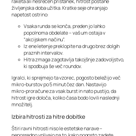
raketa ali nesrečen pristanek, hitrost postane
življenjska doba užitka. Kratke seje ohranjajo
napetost ostrino:
Vsaka runda se konča, preden jo lahko
popolnoma obdelate – vaš um ostaja v
“akcijskem načinu”.
Iz ene letenje preklopite na drugo brez dolgih
praznih intervalov.
Hitra zmaga zagotavlja takojšnje zadovoljstvo,
ki spodbuja še več roundov.
Igralci, ki sprejmejo ta vzorec, pogosto beležijo več
mikro‑burstov po 5 minut čez dan. Nastavijo
mikro‑proračune za vsak burst in nato pustijo, da
hitrost igre določa, koliko časa bodo lovili naslednji
množitelj.
Izbira hitrosti za hitre dobitke
Štiri ravni hitrosti niso le estetske narave –
neposredno vplivajo na to, kako pogosto zadete