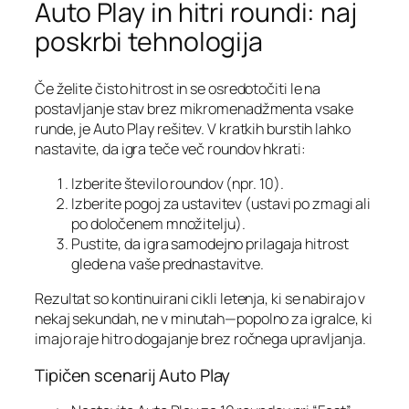
Auto Play in hitri roundi: naj
poskrbi tehnologija
Če želite čisto hitrost in se osredotočiti le na
postavljanje stav brez mikromenadžmenta vsake
runde, je Auto Play rešitev. V kratkih burstih lahko
nastavite, da igra teče več roundov hkrati:
Izberite število roundov (npr. 10).
Izberite pogoj za ustavitev (ustavi po zmagi ali
po določenem množitelju).
Pustite, da igra samodejno prilagaja hitrost
glede na vaše prednastavitve.
Rezultat so kontinuirani cikli letenja, ki se nabirajo v
nekaj sekundah, ne v minutah—popolno za igralce, ki
imajo raje hitro dogajanje brez ročnega upravljanja.
Tipičen scenarij Auto Play