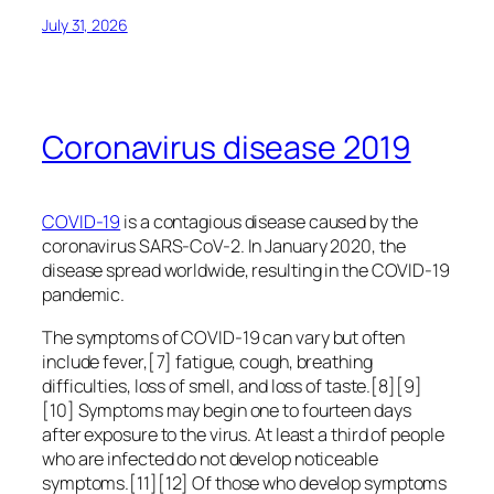
July 31, 2026
Coronavirus disease 2019
COVID-19
is a contagious disease caused by the
coronavirus SARS-CoV-2. In January 2020, the
disease spread worldwide, resulting in the COVID-19
pandemic.
The symptoms of COVID‑19 can vary but often
include fever,[7] fatigue, cough, breathing
difficulties, loss of smell, and loss of taste.[8][9]
[10] Symptoms may begin one to fourteen days
after exposure to the virus. At least a third of people
who are infected do not develop noticeable
symptoms.[11][12] Of those who develop symptoms