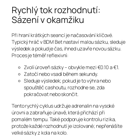
Rychlý tok rozhodnutí:
Sázení v okamžiku
Při hraní krátkých seancí je načasování klíčové.
Typický hráč v BDM Bet nastaví malou sázku, sleduje
výsledek a pokud je čas, ihned uzavře novou sázku.
Proces je téměř reflexivní:
Zvolí úroveň sázky – obvykle mezi €0.10 a €1.
Zatočí nebo vsadí během sekundy.
Sleduje výsledek; pokud je to výhra nebo
spouštěč cashoutu, rozhodne se, zda
pokračovat nebo skončit.
Tento rychlý cyklus udržuje adrenalin na vysoké
úrovni a zabraňuje únavě, která přichází při
pomalém tempu. Také podporuje kontrolu rizika,
protože každé rozhodnutí je izolované; nepřenášíte
velké sázky z kola na kolo.