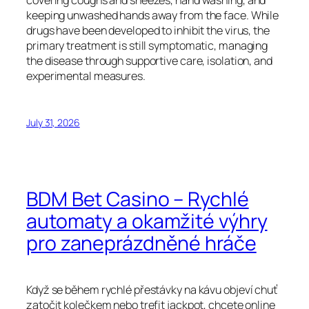
covering coughs and sneezes, hand washing, and
keeping unwashed hands away from the face. While
drugs have been developed to inhibit the virus, the
primary treatment is still symptomatic, managing
the disease through supportive care, isolation, and
experimental measures.
July 31, 2026
BDM Bet Casino – Rychlé
automaty a okamžité výhry
pro zaneprázdněné hráče
Když se během rychlé přestávky na kávu objeví chuť
zatočit kolečkem nebo trefit jackpot, chcete online