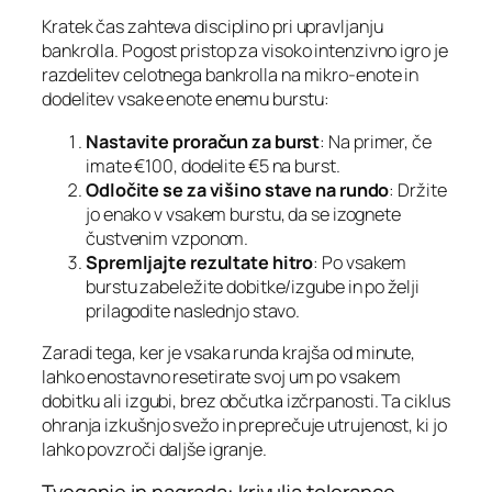
Kratek čas zahteva disciplino pri upravljanju
bankrolla. Pogost pristop za visoko intenzivno igro je
razdelitev celotnega bankrolla na mikro‑enote in
dodelitev vsake enote enemu burstu:
Nastavite proračun za burst
: Na primer, če
imate €100, dodelite €5 na burst.
Odločite se za višino stave na rundo
: Držite
jo enako v vsakem burstu, da se izognete
čustvenim vzponom.
Spremljajte rezultate hitro
: Po vsakem
burstu zabeležite dobitke/izgube in po želji
prilagodite naslednjo stavo.
Zaradi tega, ker je vsaka runda krajša od minute,
lahko enostavno resetirate svoj um po vsakem
dobitku ali izgubi, brez občutka izčrpanosti. Ta ciklus
ohranja izkušnjo svežo in preprečuje utrujenost, ki jo
lahko povzroči daljše igranje.