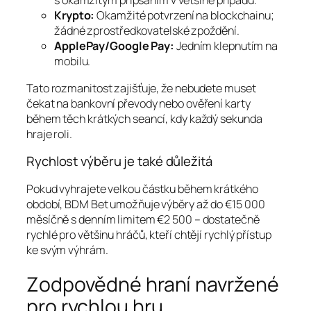
s okamžitým připsáním v většině případů.
Krypto:
Okamžité potvrzení na blockchainu;
žádné zprostředkovatelské zpoždění.
ApplePay/Google Pay:
Jedním klepnutím na
mobilu.
Tato rozmanitost zajišťuje, že nebudete muset
čekat na bankovní převody nebo ověření karty
během těch krátkých seancí, kdy každý sekunda
hraje roli.
Rychlost výběru je také důležitá
Pokud vyhrajete velkou částku během krátkého
období, BDM Bet umožňuje výběry až do €15 000
měsíčně s denním limitem €2 500 – dostatečně
rychlé pro většinu hráčů, kteří chtějí rychlý přístup
ke svým výhrám.
Zodpovědné hraní navržené
pro rychlou hru