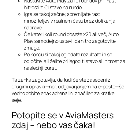
Nastavite Auto Play za 10 roundov pri “Fast”
hitrosti z €1 stave na rundo.
Igra se takoj začne; spremljate rast
množiteljev v realnem času brez dotikanja
naprave.
Če kateri koli round doseže x20 ali več, Auto
Play samodejno ustavi, da hitro zagotovite
zmago.
Po koncu si takoj ogledate rezultate in se
odločite, ali želite prilagoditi stavo ali hitrost za
naslednji burst.
Ta zanka zagotavlja, da tudi če ste zasedeni z
drugimi opravki—npr. odgovarjanjem na e‑pošte—še
vedno dobite enak adrenalin, značilen za kratke
seje.
Potopite se v AviaMasters
zdaj – nebo vas čaka!