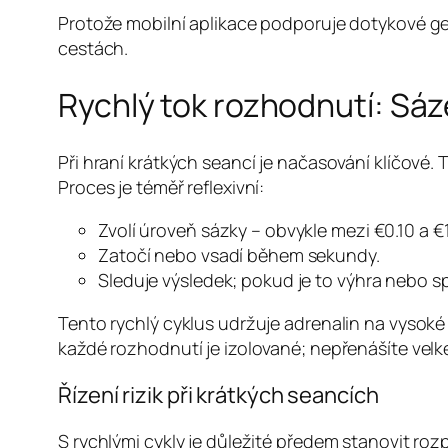
Protože mobilní aplikace podporuje dotykové ge
cestách.
Rychlý tok rozhodnutí: Sáz
Při hraní krátkých seancí je načasování klíčové.
Proces je téměř reflexivní:
Zvolí úroveň sázky – obvykle mezi €0.10 a €1
Zatočí nebo vsadí během sekundy.
Sleduje výsledek; pokud je to výhra nebo 
Tento rychlý cyklus udržuje adrenalin na vysoké
každé rozhodnutí je izolované; nepřenášíte velké
Řízení rizik při krátkých seancích
S rychlými cykly je důležité předem stanovit ro