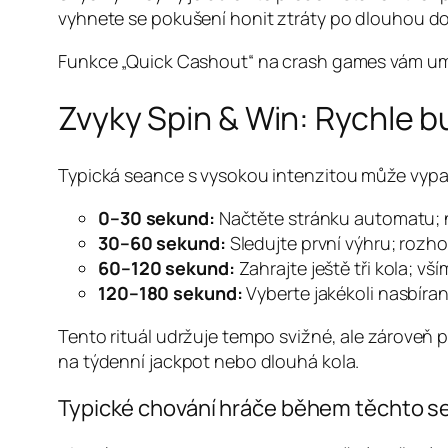
vyhnete se pokušení honit ztráty po dlouhou d
Funkce „Quick Cashout“ na crash games vám umožní 
Zvyky Spin & Win: Rychle
Typická seance s vysokou intenzitou může vypa
0–30 sekund:
Načtěte stránku automatu; n
30–60 sekund:
Sledujte první výhru; rozh
60–120 sekund:
Zahrajte ještě tři kola; vš
120–180 sekund:
Vyberte jakékoli nasbíran
Tento rituál udržuje tempo svižné, ale zároveň 
na týdenní jackpot nebo dlouhá kola.
Typické chování hráče během těchto s