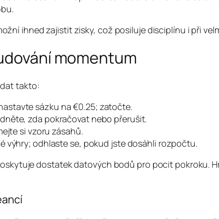
obu.
ihned zajistit zisky, což posiluje disciplínu i při velm
 budování momentum
dat takto:
astavte sázku na €0.25; zatočte.
odněte, zda pokračovat nebo přerušit.
ímejte si vzoru zásahů.
é výhry; odhlaste se, pokud jste dosáhli rozpočtu.
poskytuje dostatek datových bodů pro pocit pokroku. Hr
eancí