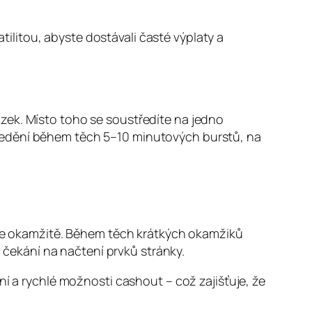
atilitou, abyste dostávali časté výplaty a
zek. Místo toho se soustředíte na jedno
ředění během těch 5–10 minutových burstů, na
ačte okamžitě. Během těch krátkých okamžiků
čekání na načtení prvků stránky.
ní a rychlé možnosti cashout – což zajišťuje, že