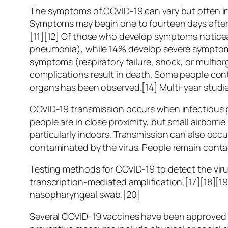
The symptoms of COVID‑19 can vary but often inclu
Symptoms may begin one to fourteen days after e
[11][12] Of those who develop symptoms noticea
pneumonia), while 14% develop severe symptoms
symptoms (respiratory failure, shock, or multio
complications result in death. Some people cont
organs has been observed.[14] Multi-year studie
COVID‑19 transmission occurs when infectious pa
people are in close proximity, but small airborne
particularly indoors. Transmission can also occ
contaminated by the virus. People remain conta
Testing methods for COVID-19 to detect the viru
transcription-mediated amplification,[17][18][1
nasopharyngeal swab.[20]
Several COVID-19 vaccines have been approved a