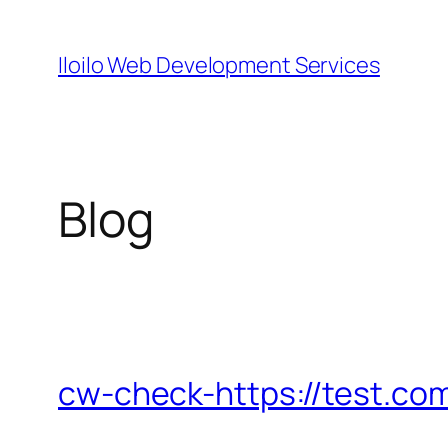
Skip
to
Iloilo Web Development Services
content
Blog
cw-check-https://test.co