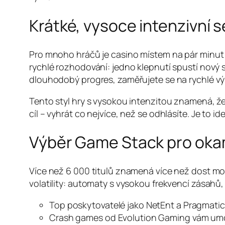
Krátké, vysoce intenzivní 
Pro mnoho hráčů je casino místem na pár minut 
rychlé rozhodování: jedno klepnutí spustí nový
dlouhodobý progres, zaměřujete se na rychlé výh
Tento styl hry s vysokou intenzitou znamená, ž
cíl – vyhrát co nejvíce, než se odhlásíte. Je to i
Výběr Game Stack pro okam
Více než 6 000 titulů znamená více než dost možno
volatility: automaty s vysokou frekvencí zásahů, 
Top poskytovatelé jako NetEnt a Pragmatic P
Crash games od Evolution Gaming vám umožní