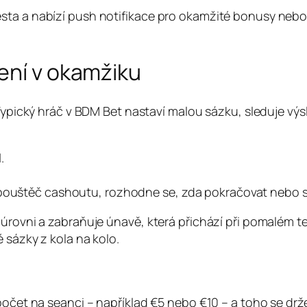
sta a nabízí push notifikace pro okamžité bonusy nebo
ení v okamžiku
 Typický hráč v BDM Bet nastaví malou sázku, sleduje vý
.
spouštěč cashoutu, rozhodne se, zda pokračovat nebo s
 úrovni a zabraňuje únavě, která přichází při pomalém t
 sázky z kola na kolo.
zpočet na seanci – například €5 nebo €10 – a toho se dr