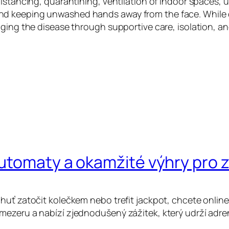
istancing, quarantining, ventilation of indoor spaces, u
d keeping unwashed hands away from the face. While dr
aging the disease through supportive care, isolation, 
automaty a okamžité výhry pro
huť zatočit kolečkem nebo trefit jackpot, chcete online
mezeru a nabízí zjednodušený zážitek, který udrží adre