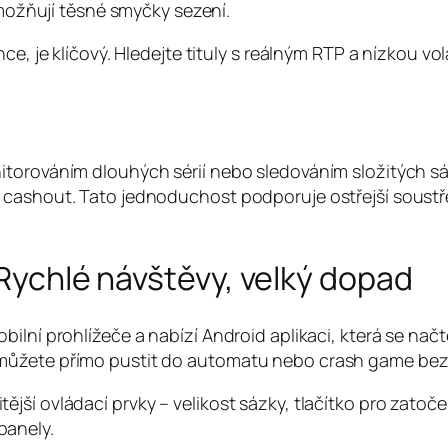
ožňují těsné smyčky sezení.
e, je klíčový. Hledejte tituly s reálným RTP a nízkou vol
itorováním dlouhých sérií nebo sledováním složitých sá
o cashout. Tato jednoduchost podporuje ostřejší soust
 Rychlé návštěvy, velký dopad
bilní prohlížeče a nabízí Android aplikaci, která se n
můžete přímo pustit do automatu nebo crash game bez 
ší ovládací prvky – velikost sázky, tlačítko pro zatoče
panely.