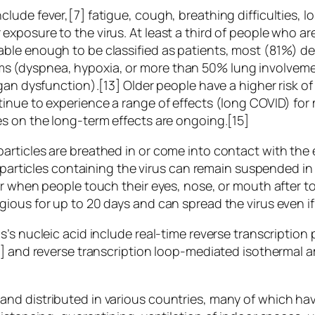
de fever,[7] fatigue, cough, breathing difficulties, los
xposure to the virus. At least a third of people who a
ble enough to be classified as patients, most (81%) d
 (dyspnea, hypoxia, or more than 50% lung involvemen
rgan dysfunction).[13] Older people have a higher risk
inue to experience a range of effects (long COVID) for
s on the long-term effects are ongoing.[15]
rticles are breathed in or come into contact with the 
 particles containing the virus can remain suspended in 
ur when people touch their eyes, nose, or mouth after 
gious for up to 20 days and can spread the virus even 
s’s nucleic acid include real-time reverse transcriptio
9] and reverse transcription loop-mediated isothermal a
nd distributed in various countries, many of which hav