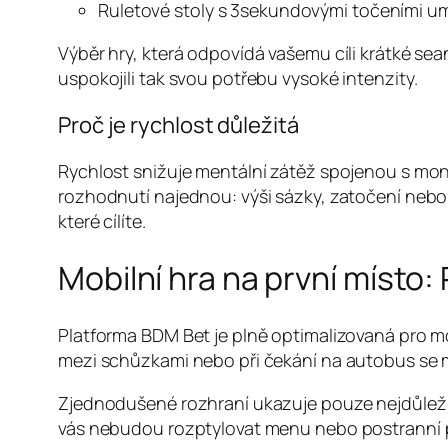
Ruletové stoly s 3sekundovými točeními um
Výběr hry, která odpovídá vašemu cíli krátké seanc
uspokojili tak svou potřebu vysoké intenzity.
Proč je rychlost důležitá
Rychlost snižuje mentální zátěž spojenou s mon
rozhodnutí najednou: výši sázky, zatočení neb
které cílíte.
Mobilní hra na první místo:
Platforma BDM Bet je plně optimalizovaná pro mo
mezi schůzkami nebo při čekání na autobus se 
Zjednodušené rozhraní ukazuje pouze nejdůležitěj
vás nebudou rozptylovat menu nebo postranní 