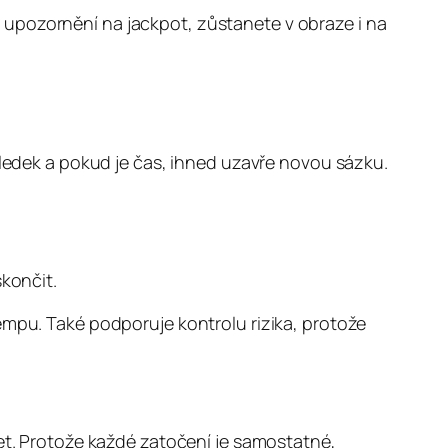
 upozornění na jackpot, zůstanete v obraze i na
sledek a pokud je čas, ihned uzavře novou sázku.
končit.
empu. Také podporuje kontrolu rizika, protože
žet. Protože každé zatočení je samostatné,