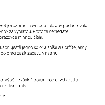
Bet je rozhraní navrženo tak, aby podporovalo
onby za výplatou. Protože nehledáte
obrazovce mihnou čísla.
h „ještě jedno kolo“ a spíše si udržíte jasný
o po práci zažít zábavu v kasinu.
. Výběr je však filtrován podle rychlosti a
 krátkými koly.
ry.
i.