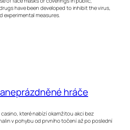
se of face masks or coverings in public,
ugs have been developed to inhibit the virus,
and experimental measures.
 zaneprázdněné hráče
 casino, které nabízí okamžitou akci bez
nalin v pohybu od prvního točení až po poslední