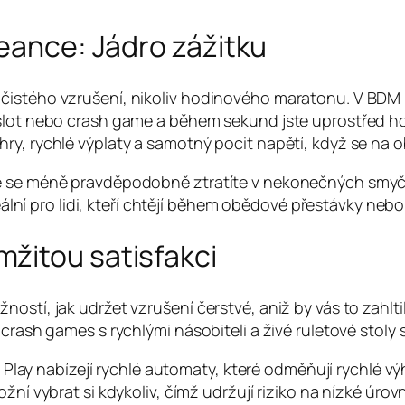
seance: Jádro zážitku
čistého vzrušení, nikoliv hodinového maratonu. V BDM 
 slot nebo crash game a během sekund jste uprostřed h
ry, rychlé výplaty a samotný pocit napětí, když se na 
e se méně pravděpodobně ztratíte v nekonečných smyčkác
deální pro lidi, kteří chtějí během obědové přestávky neb
žitou satisfakci
stí, jak udržet vzrušení čerstvé, aniž by vás to zahltilo
crash games s rychlými násobiteli a živé ruletové stoly s
lay nabízejí rychlé automaty, které odměňují rychlé výh
 vybrat si kdykoliv, čímž udržují riziko na nízké úrovn