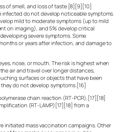
s of smell, and loss of taste.[8][9][10]
re infected do not develop noticeable symptoms.
evelop mild to moderate symptoms (up to mild
t on imaging), and 5% develop critical
 of developing severe symptoms. Some
 months or years after infection, and damage to
eyes, nose, or mouth. The risk is highest when
the air and travel over longer distances,
touching surfaces or objects that have been
if they do not develop symptoms.[16]
n polymerase chain reaction (RT‑PCR),[17][18]
mplification (RT‑LAMP)[17][18] from a
e initiated mass vaccination campaigns. Other