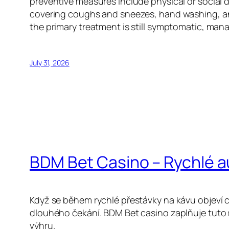
preventive measures include physical or social d
covering coughs and sneezes, hand washing, an
the primary treatment is still symptomatic, man
July 31, 2026
BDM Bet Casino – Rychlé 
Když se během rychlé přestávky na kávu objeví c
dlouhého čekání. BDM Bet casino zaplňuje tuto 
výhru.