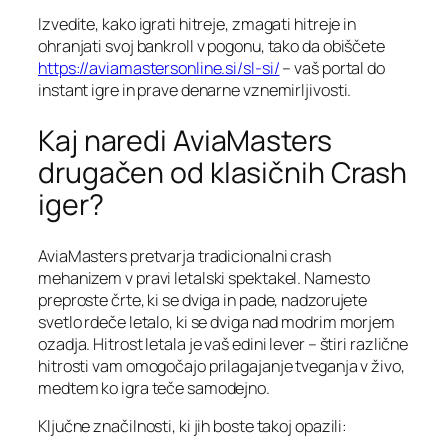
Izvedite, kako igrati hitreje, zmagati hitreje in
ohranjati svoj bankroll v pogonu, tako da obiščete
https://aviamastersonline.si/sl-si/
– vaš portal do
instant igre in prave denarne vznemirljivosti.
Kaj naredi AviaMasters
drugačen od klasičnih Crash
iger?
AviaMasters pretvarja tradicionalni crash
mehanizem v pravi letalski spektakel. Namesto
preproste črte, ki se dviga in pade, nadzorujete
svetlo rdeče letalo, ki se dviga nad modrim morjem
ozadja. Hitrost letala je vaš edini lever – štiri različne
hitrosti vam omogočajo prilagajanje tveganja v živo,
medtem ko igra teče samodejno.
Ključne značilnosti, ki jih boste takoj opazili: