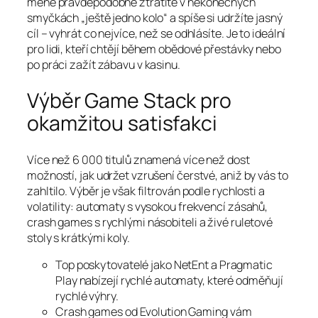
méně pravděpodobně ztratíte v nekonečných
smyčkách „ještě jedno kolo“ a spíše si udržíte jasný
cíl – vyhrát co nejvíce, než se odhlásíte. Je to ideální
pro lidi, kteří chtějí během obědové přestávky nebo
po práci zažít zábavu v kasinu.
Výběr Game Stack pro
okamžitou satisfakci
Více než 6 000 titulů znamená více než dost
možností, jak udržet vzrušení čerstvé, aniž by vás to
zahltilo. Výběr je však filtrován podle rychlosti a
volatility: automaty s vysokou frekvencí zásahů,
crash games s rychlými násobiteli a živé ruletové
stoly s krátkými koly.
Top poskytovatelé jako NetEnt a Pragmatic
Play nabízejí rychlé automaty, které odměňují
rychlé výhry.
Crash games od Evolution Gaming vám