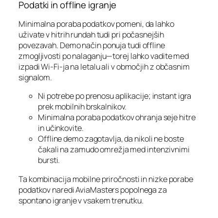
Podatki in offline igranje
Minimalna poraba podatkov pomeni, da lahko
uživate v hitrih rundah tudi pri počasnejših
povezavah. Demo način ponuja tudi offline
zmogljivosti po nalaganju—torej lahko vadite med
izpadi Wi‑Fi-ja na letalu ali v območjih z občasnim
signalom.
Ni potrebe po prenosu aplikacije; instant igra
prek mobilnih brskalnikov.
Minimalna poraba podatkov ohranja seje hitre
in učinkovite.
Offline demo zagotavlja, da nikoli ne boste
čakali na zamudo omrežja med intenzivnimi
bursti.
Ta kombinacija mobilne priročnosti in nizke porabe
podatkov naredi AviaMasters popolnega za
spontano igranje v vsakem trenutku.