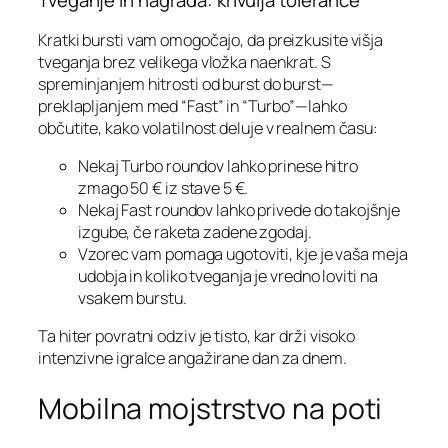
Tveganje in nagrada: krivulja tolerance
Kratki bursti vam omogočajo, da preizkusite višja
tveganja brez velikega vložka naenkrat. S
spreminjanjem hitrosti od burst do burst—
preklapljanjem med “Fast” in “Turbo”—lahko
občutite, kako volatilnost deluje v realnem času:
Nekaj Turbo roundov lahko prinese hitro
zmago 50 € iz stave 5 €.
Nekaj Fast roundov lahko privede do takojšnje
izgube, če raketa zadene zgodaj.
Vzorec vam pomaga ugotoviti, kje je vaša meja
udobja in koliko tveganja je vredno loviti na
vsakem burstu.
Ta hiter povratni odziv je tisto, kar drži visoko
intenzivne igralce angažirane dan za dnem.
Mobilna mojstrstvo na poti