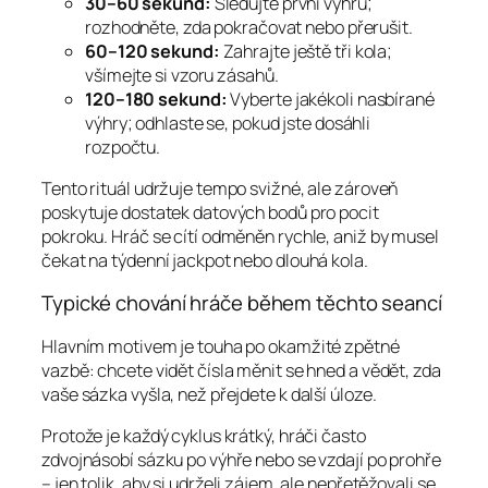
30–60 sekund:
Sledujte první výhru;
rozhodněte, zda pokračovat nebo přerušit.
60–120 sekund:
Zahrajte ještě tři kola;
všímejte si vzoru zásahů.
120–180 sekund:
Vyberte jakékoli nasbírané
výhry; odhlaste se, pokud jste dosáhli
rozpočtu.
Tento rituál udržuje tempo svižné, ale zároveň
poskytuje dostatek datových bodů pro pocit
pokroku. Hráč se cítí odměněn rychle, aniž by musel
čekat na týdenní jackpot nebo dlouhá kola.
Typické chování hráče během těchto seancí
Hlavním motivem je touha po okamžité zpětné
vazbě: chcete vidět čísla měnit se hned a vědět, zda
vaše sázka vyšla, než přejdete k další úloze.
Protože je každý cyklus krátký, hráči často
zdvojnásobí sázku po výhře nebo se vzdají po prohře
– jen tolik, aby si udrželi zájem, ale nepřetěžovali se