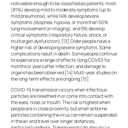
noticeable enough to be classified as patients, most
(81%) develop mild to moderate symptoms (up to
mild pneumonia), while 14% develop severe
symptoms (dyspnea, hypoxia, or more than 50%
lung involvement on imaging), and 5% develop
critical symptoms (respiratory failure, shock, or
multiorgan dysfunction).[13] Older people have a
higher risk of developing severe symptoms. Some
complications result in death. Some people continue
to experience a range of effects (long COVID) for
months or years after infection, and damage to
organs has been observed.[14] Multi-year studies on
the long-term effects are ongoing.[15]
COVID‑19 transmission occurs when infectious
particles are breathed in or come into contact with
the eyes, nose, or mouth. The risk is highest when
people are in close proximity, but small airborne
particles containing the virus can remain suspended
in the air and travel over longer distances,
particularly indoors. Transmission can also occur