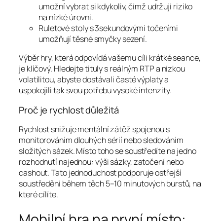
umožní vybrat si kdykoliv, čímž udržují riziko
na nízké úrovni.
Ruletové stoly s 3sekundovými točeními
umožňují těsné smyčky sezení.
Výběr hry, která odpovídá vašemu cíli krátké seance,
je klíčový. Hledejte tituly s reálným RTP a nízkou
volatilitou, abyste dostávali časté výplaty a
uspokojili tak svou potřebu vysoké intenzity.
Proč je rychlost důležitá
Rychlost snižuje mentální zátěž spojenou s
monitorováním dlouhých sérií nebo sledováním
složitých sázek. Místo toho se soustředíte na jedno
rozhodnutí najednou: výši sázky, zatočení nebo
cashout. Tato jednoduchost podporuje ostřejší
soustředění během těch 5–10 minutových burstů, na
které cílíte.
Mobilní hra na první místo: