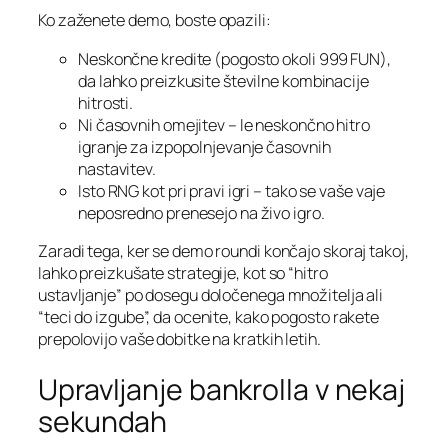
Ko zaženete demo, boste opazili:
Neskončne kredite (pogosto okoli 999 FUN),
da lahko preizkusite številne kombinacije
hitrosti.
Ni časovnih omejitev – le neskončno hitro
igranje za izpopolnjevanje časovnih
nastavitev.
Isto RNG kot pri pravi igri – tako se vaše vaje
neposredno prenesejo na živo igro.
Zaradi tega, ker se demo roundi končajo skoraj takoj,
lahko preizkušate strategije, kot so “hitro
ustavljanje” po dosegu določenega množitelja ali
“teci do izgube”, da ocenite, kako pogosto rakete
prepolovijo vaše dobitke na kratkih letih.
Upravljanje bankrolla v nekaj
sekundah