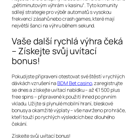
„pětiminutovým výhrám v kasinu“. Tyto komunity
sdílejí strategie pro výběr automatů s vysokou
frekvencí zásahů nebo crash games, které mají
největší šanci na výhru během sekund.
Vaše další rychlá výhra čeká
– Získejte svůj uvítací
bonus!
Pokud jste připraveni otestovat své štěstí v rychlých
dávkách vzrušení na
BDM Bet casino
, zaregistrujte
se dnes a získejte uvítací nabídku – až €1 500 plus
free spins – připravené k použití ihned po prvním
vkladu. Užijte si plynulé mobilní hraní, bleskové
bonusy a okamžité výplaty – vše navrženo pro hráče,
kteří touží po rychlých výsledcích bez dlouhého
čekání.
Získejte svůj uvítací bonus!