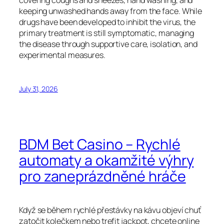
covering coughs and sneezes, hand washing, and
keeping unwashed hands away from the face. While
drugs have been developed to inhibit the virus, the
primary treatment is still symptomatic, managing
the disease through supportive care, isolation, and
experimental measures.
July 31, 2026
BDM Bet Casino – Rychlé
automaty a okamžité výhry
pro zaneprázdněné hráče
Když se během rychlé přestávky na kávu objeví chuť
zatočit kolečkem nebo trefit jackpot, chcete online