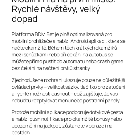
Rychlé návštěvy, velký
dopad
Platforma BDM Bet je plně optimalizovaná pro
mobilní prohlížeče a nabízí Android aplikaci, která se
načte okamžitě. Během těch krátkých okamžiků
mezi schůzkami nebo při čekání na autobus se
můžete přímo pustit do automatu nebo crash game
bez čekání na načtení prvků stránky.
Zjednodušené rozhraní ukazuje pouze nejdůležitější
ovládací prvky – velikost sázky, tlačítko pro zatočení
a rychlé možnosti cashout – což zajišťuje, že vás
nebudou rozptylovat menu nebo postranní panely.
Protože mobilní aplikace podporuje dotykové gesta
a nabízí push notifikace pro okamžité bonusy nebo
upozornění na jackpot, zůstanete v obraze i na
cestách.