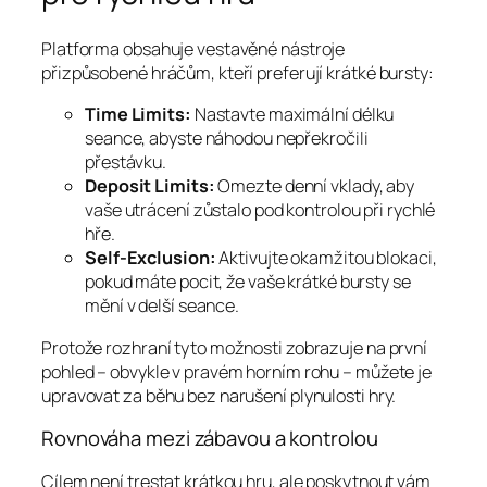
Platforma obsahuje vestavěné nástroje
přizpůsobené hráčům, kteří preferují krátké bursty:
Time Limits:
Nastavte maximální délku
seance, abyste náhodou nepřekročili
přestávku.
Deposit Limits:
Omezte denní vklady, aby
vaše utrácení zůstalo pod kontrolou při rychlé
hře.
Self‑Exclusion:
Aktivujte okamžitou blokaci,
pokud máte pocit, že vaše krátké bursty se
mění v delší seance.
Protože rozhraní tyto možnosti zobrazuje na první
pohled – obvykle v pravém horním rohu – můžete je
upravovat za běhu bez narušení plynulosti hry.
Rovnováha mezi zábavou a kontrolou
Cílem není trestat krátkou hru, ale poskytnout vám