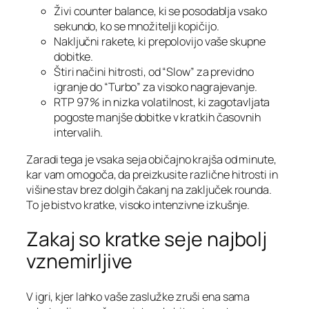
Živi counter balance, ki se posodablja vsako
sekundo, ko se množitelji kopičijo.
Naključni rakete, ki prepolovijo vaše skupne
dobitke.
Štiri načini hitrosti, od “Slow” za previdno
igranje do “Turbo” za visoko nagrajevanje.
RTP 97 % in nizka volatilnost, ki zagotavljata
pogoste manjše dobitke v kratkih časovnih
intervalih.
Zaradi tega je vsaka seja običajno krajša od minute,
kar vam omogoča, da preizkusite različne hitrosti in
višine stav brez dolgih čakanj na zaključek rounda.
To je bistvo kratke, visoko intenzivne izkušnje.
Zakaj so kratke seje najbolj
vznemirljive
V igri, kjer lahko vaše zaslužke zruši ena sama