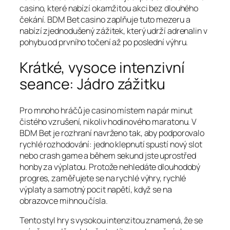
casino, které nabízí okamžitou akci bez dlouhého
čekání. BDM Bet casino zaplňuje tuto mezeru a
nabízí zjednodušený zážitek, který udrží adrenalin v
pohybu od prvního točení až po poslední výhru.
Krátké, vysoce intenzivní
seance: Jádro zážitku
Pro mnoho hráčů je casino místem na pár minut
čistého vzrušení, nikoliv hodinového maratonu. V
BDM Bet je rozhraní navrženo tak, aby podporovalo
rychlé rozhodování: jedno klepnutí spustí nový slot
nebo crash game a během sekund jste uprostřed
honby za výplatou. Protože nehledáte dlouhodobý
progres, zaměřujete se na rychlé výhry, rychlé
výplaty a samotný pocit napětí, když se na
obrazovce mihnou čísla.
Tento styl hry s vysokou intenzitou znamená, že se