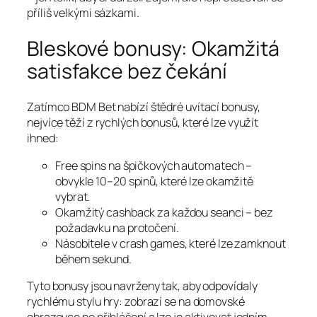
příliš velkými sázkami.
Bleskové bonusy: Okamžitá
satisfakce bez čekání
Zatímco BDM Bet nabízí štědré uvítací bonusy,
nejvíce těží z rychlých bonusů, které lze využít
ihned:
Free spins na špičkových automatech –
obvykle 10–20 spinů, které lze okamžitě
vybrat.
Okamžitý cashback za každou seanci – bez
požadavku na protočení.
Násobitele v crash games, které lze zamknout
během sekund.
Tyto bonusy jsou navrženy tak, aby odpovídaly
rychlému stylu hry: zobrazí se na domovské
obrazovce po přihlášení a lze je aktivovat jedním