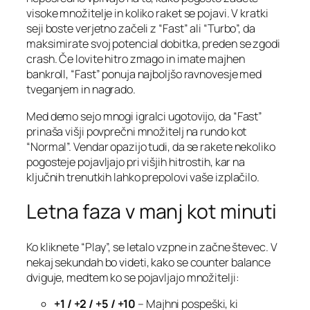
visoke množitelje in koliko raket se pojavi. V kratki
seji boste verjetno začeli z “Fast” ali “Turbo”, da
maksimirate svoj potencial dobitka, preden se zgodi
crash. Če lovite hitro zmago in imate majhen
bankroll, “Fast” ponuja najboljšo ravnovesje med
tveganjem in nagrado.
Med demo sejo mnogi igralci ugotovijo, da “Fast”
prinaša višji povprečni množitelj na rundo kot
“Normal”. Vendar opazijo tudi, da se rakete nekoliko
pogosteje pojavljajo pri višjih hitrostih, kar na
ključnih trenutkih lahko prepolovi vaše izplačilo.
Letna faza v manj kot minuti
Ko kliknete “Play”, se letalo vzpne in začne števec. V
nekaj sekundah bo videti, kako se counter balance
dviguje, medtem ko se pojavljajo množitelji:
+1 / +2 / +5 / +10
– Majhni pospeški, ki