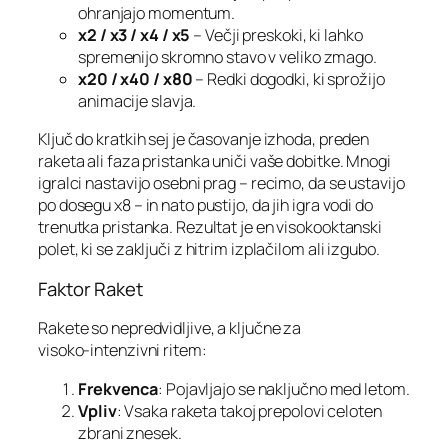
ohranjajo momentum.
x2 / x3 / x4 / x5
– Večji preskoki, ki lahko
spremenijo skromno stavo v veliko zmago.
x20 / x40 / x80
– Redki dogodki, ki sprožijo
animacije slavja.
Ključ do kratkih sej je časovanje izhoda, preden
raketa ali faza pristanka uniči vaše dobitke. Mnogi
igralci nastavijo osebni prag – recimo, da se ustavijo
po dosegu x8 – in nato pustijo, da jih igra vodi do
trenutka pristanka. Rezultat je en visokooktanski
polet, ki se zaključi z hitrim izplačilom ali izgubo.
Faktor Raket
Rakete so nepredvidljive, a ključne za
visoko‑intenzivni ritem:
Frekvenca
: Pojavljajo se naključno med letom.
Vpliv
: Vsaka raketa takoj prepolovi celoten
zbrani znesek.