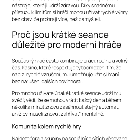
nástroje, které ji udrží zdravou. Díky snadnému
přístupu k limitům si hráči mohou užívat rychlé výhry
bez obav, že prohrají více, než zamýšleli.
Proč jsou krátké seance
důležité pro moderní hráče
Současný hráč často kombinuje práci, rodinu a volný
čas. Kasino, které respektuje tyto omezení tím, že
nabízí rychlé vzrušení, mu umožňuje užít si hraní
bez narušení dalších povinností.
Pro mnoho uživatelů také krátké seance udrží hru
svěží; vědí, že se mohou vrátit každý den a během
několika minut znovu zasáhnout stejný automat,
aniž by museli znovu „zahřívat“ mentálně.
Komunita kolem rychlé hry
Najdete fóra a skupiny na sociálních sítích věnované