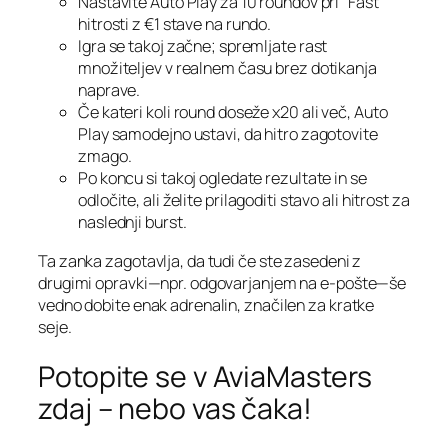
Nastavite Auto Play za 10 roundov pri “Fast”
hitrosti z €1 stave na rundo.
Igra se takoj začne; spremljate rast
množiteljev v realnem času brez dotikanja
naprave.
Če kateri koli round doseže x20 ali več, Auto
Play samodejno ustavi, da hitro zagotovite
zmago.
Po koncu si takoj ogledate rezultate in se
odločite, ali želite prilagoditi stavo ali hitrost za
naslednji burst.
Ta zanka zagotavlja, da tudi če ste zasedeni z
drugimi opravki—npr. odgovarjanjem na e‑pošte—še
vedno dobite enak adrenalin, značilen za kratke
seje.
Potopite se v AviaMasters
zdaj – nebo vas čaka!