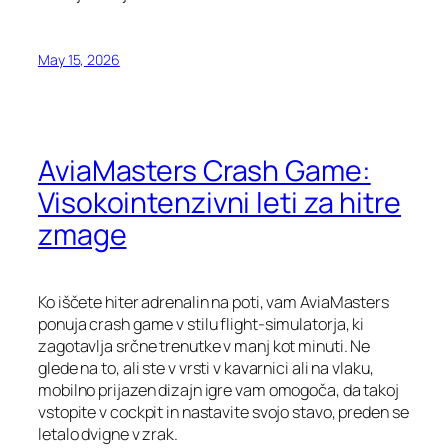
May 15, 2026
AviaMasters Crash Game:
Visokointenzivni leti za hitre
zmage
Ko iščete hiter adrenalin na poti, vam AviaMasters
ponuja crash game v stilu flight‑simulatorja, ki
zagotavlja srčne trenutke v manj kot minuti. Ne
glede na to, ali ste v vrsti v kavarnici ali na vlaku,
mobilno prijazen dizajn igre vam omogoča, da takoj
vstopite v cockpit in nastavite svojo stavo, preden se
letalo dvigne v zrak.