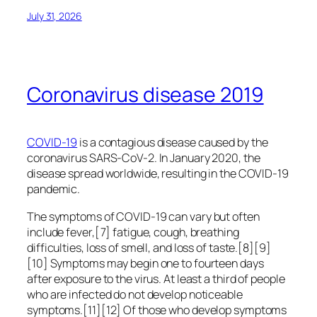
July 31, 2026
Coronavirus disease 2019
COVID-19
is a contagious disease caused by the
coronavirus SARS-CoV-2. In January 2020, the
disease spread worldwide, resulting in the COVID-19
pandemic.
The symptoms of COVID‑19 can vary but often
include fever,[7] fatigue, cough, breathing
difficulties, loss of smell, and loss of taste.[8][9]
[10] Symptoms may begin one to fourteen days
after exposure to the virus. At least a third of people
who are infected do not develop noticeable
symptoms.[11][12] Of those who develop symptoms