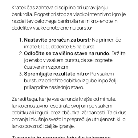
Kratek čas zahteva disciplino pri upravljanju
bankrolla. Pogost pristop za visoko intenzivno igro je
razdelitev celotnega bankrolla na mikro‑enote in
dodelitev vsake enote enemu burstu:
Nastavite proračun za burst
: Na primer, če
imate €100, dodelite €5 na burst.
Odločite se za višino stave na rundo
: Držite
jo enako v vsakem burstu, da se izognete
čustvenim vzponom.
Spremljajte rezultate hitro
: Po vsakem
burstu zabeležite dobitke/izgube in po želji
prilagodite naslednjo stavo.
Zaradi tega, ker je vsaka runda krajša od minute,
lahko enostavno resetirate svoj um po vsakem
dobitku ali izgubi, brez občutka izčrpanosti. Ta ciklus
ohranja izkušnjo svežo in preprečuje utrujenost, ki jo
lahko povzroči daljše igranje.