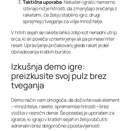
Taktična uporaba
: Nekateri igralci namerno
izbirajo nižje hitrosti, da zmanjšajo srečanja z
raketami, če želijo stabilno igro; drugi
sprejmejo tveganje za višje množitelje.
V hitrih sejah se rakete lahko zdijo kot nenadni utrip
srca, ki ali poveča vznemirjenje ali pa prinese hiter
reset. Upravljanje pričakovanj glede raket je del
obvladovanja kratkih burstov.
Izkušnja demo igre:
preizkusite svoj pulz brez
tveganja
Demo način vam omogoča, da doživite vsak element
—množitelje, rakete, spremembe hitrosti—brez
vložka v resnični denar. Še posebej je uporaben za
igralce, ki igrajo v kratkih sejah in želijo občutiti
adrenalin brez dolgoročne izpostavljenosti.