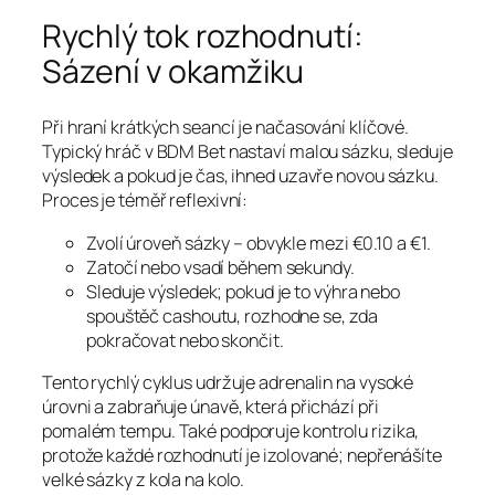
Rychlý tok rozhodnutí:
Sázení v okamžiku
Při hraní krátkých seancí je načasování klíčové.
Typický hráč v BDM Bet nastaví malou sázku, sleduje
výsledek a pokud je čas, ihned uzavře novou sázku.
Proces je téměř reflexivní:
Zvolí úroveň sázky – obvykle mezi €0.10 a €1.
Zatočí nebo vsadí během sekundy.
Sleduje výsledek; pokud je to výhra nebo
spouštěč cashoutu, rozhodne se, zda
pokračovat nebo skončit.
Tento rychlý cyklus udržuje adrenalin na vysoké
úrovni a zabraňuje únavě, která přichází při
pomalém tempu. Také podporuje kontrolu rizika,
protože každé rozhodnutí je izolované; nepřenášíte
velké sázky z kola na kolo.