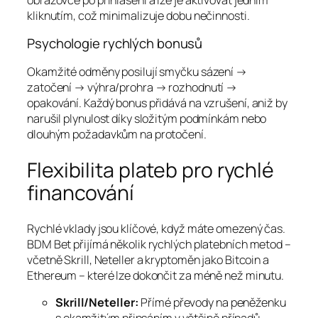
kliknutím, což minimalizuje dobu nečinnosti.
Psychologie rychlých bonusů
Okamžité odměny posilují smyčku sázení →
zatočení → výhra/prohra → rozhodnutí →
opakování. Každý bonus přidává na vzrušení, aniž by
narušil plynulost díky složitým podmínkám nebo
dlouhým požadavkům na protočení.
Flexibilita plateb pro rychlé
financování
Rychlé vklady jsou klíčové, když máte omezený čas.
BDM Bet přijímá několik rychlých platebních metod –
včetně Skrill, Neteller a kryptoměn jako Bitcoin a
Ethereum – které lze dokončit za méně než minutu.
Skrill/Neteller:
Přímé převody na peněženku