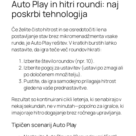
Auto Play in hitri roundi: naj
poskrbi tehnologija
Če želite čisto hitrost in se osredotočiti le na
postavljanje stav brez mikromenadžmenta vsake
runde, je Auto Play rešitev. V kratkih burstih lahko
nastavite, da igra teče več roundov hkrati:
Izberite število roundov (npr. 10).
Izberite pogoj za ustavitev (ustavi po zmagi ali
po določenem množitelju).
Pustite, da igra samodejno prilagaja hitrost
glede na vaše prednastavitve.
Rezultat so kontinuirani cikli letenja, ki se nabirajo v
nekaj sekundah, ne v minutah—popolno za igralce, ki
imajo raje hitro dogajanje brez ročnega upravljanja.
Tipičen scenarij Auto Play