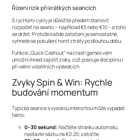
Řízení rizik při krátkých seancích
S rychlými cykly je důležité předem stanovit
rozpočet na seanci – například €5 nebo €10 – a toho
se držet. Protože každé zatočení je samostatné,
vyhnete se pokušení honit ztráty po dlouhou dobu.
Funkce „Quick Cashout“ na crash games vám
umožní ihned zajistit zisky, což posiluje disciplínu i
při velmi volatilních výsledcích.
Zvyky Spin & Win: Rychle
budování momentum
Typická seance s vysokou intenzitou může vypadat
takto:
0–30 sekund:
Načtěte stránku automatu;
nastavte sázku na €0.25; zatočte.