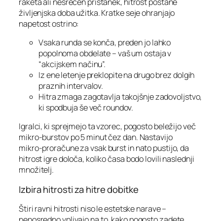
raketa ali nesrečen pristanek, hitrost postane
življenjska doba užitka. Kratke seje ohranjajo
napetost ostrino:
Vsaka runda se konča, preden jo lahko
popolnoma obdelate – vaš um ostaja v
“akcijskem načinu”.
Iz ene letenje preklopite na drugo brez dolgih
praznih intervalov.
Hitra zmaga zagotavlja takojšnje zadovoljstvo,
ki spodbuja še več roundov.
Igralci, ki sprejmejo ta vzorec, pogosto beležijo več
mikro‑burstov po 5 minut čez dan. Nastavijo
mikro‑proračune za vsak burst in nato pustijo, da
hitrost igre določa, koliko časa bodo lovili naslednji
množitelj.
Izbira hitrosti za hitre dobitke
Štiri ravni hitrosti niso le estetske narave –
neposredno vplivajo na to, kako pogosto zadete