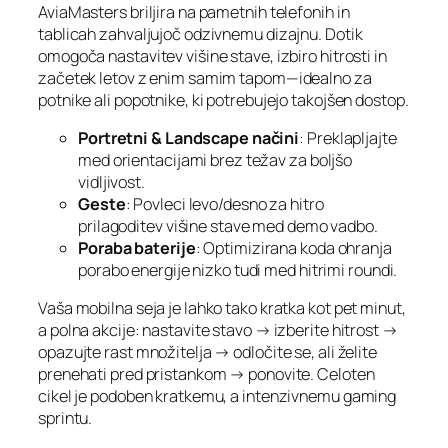
AviaMasters briljira na pametnih telefonih in
tablicah zahvaljujoč odzivnemu dizajnu. Dotik
omogoča nastavitev višine stave, izbiro hitrosti in
začetek letov z enim samim tapom—idealno za
potnike ali popotnike, ki potrebujejo takojšen dostop.
Portretni & Landscape načini
: Preklapljajte
med orientacijami brez težav za boljšo
vidljivost.
Geste
: Povleci levo/desno za hitro
prilagoditev višine stave med demo vadbo.
Poraba baterije
: Optimizirana koda ohranja
porabo energije nizko tudi med hitrimi roundi.
Vaša mobilna seja je lahko tako kratka kot pet minut,
a polna akcije: nastavite stavo → izberite hitrost →
opazujte rast množitelja → odločite se, ali želite
prenehati pred pristankom → ponovite. Celoten
cikel je podoben kratkemu, a intenzivnemu gaming
sprintu.