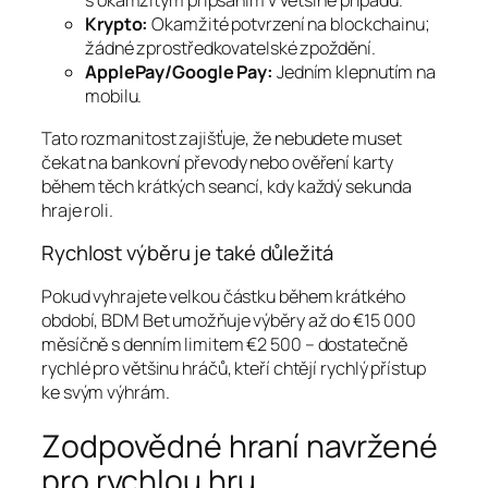
s okamžitým připsáním v většině případů.
Krypto:
Okamžité potvrzení na blockchainu;
žádné zprostředkovatelské zpoždění.
ApplePay/Google Pay:
Jedním klepnutím na
mobilu.
Tato rozmanitost zajišťuje, že nebudete muset
čekat na bankovní převody nebo ověření karty
během těch krátkých seancí, kdy každý sekunda
hraje roli.
Rychlost výběru je také důležitá
Pokud vyhrajete velkou částku během krátkého
období, BDM Bet umožňuje výběry až do €15 000
měsíčně s denním limitem €2 500 – dostatečně
rychlé pro většinu hráčů, kteří chtějí rychlý přístup
ke svým výhrám.
Zodpovědné hraní navržené
pro rychlou hru