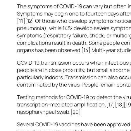
The symptoms of COVID‑19 can vary but often inclu
Symptoms may begin one to fourteen days after e
[11][12] Of those who develop symptoms noticea
pneumonia), while 14% develop severe symptoms
symptoms (respiratory failure, shock, or multio
complications result in death. Some people cont
organs has been observed.[14] Multi-year studie
COVID‑19 transmission occurs when infectious pa
people are in close proximity, but small airborne
particularly indoors. Transmission can also occ
contaminated by the virus. People remain conta
Testing methods for COVID-19 to detect the viru
transcription-mediated amplification,[17][18][1
nasopharyngeal swab.[20]
Several COVID-19 vaccines have been approved a