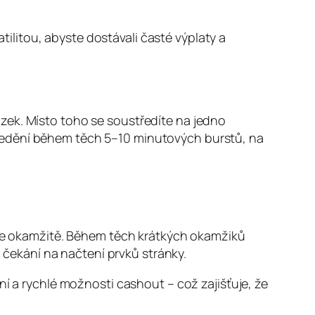
atilitou, abyste dostávali časté výplaty a
zek. Místo toho se soustředíte na jedno
ředění během těch 5–10 minutových burstů, na
ačte okamžitě. Během těch krátkých okamžiků
čekání na načtení prvků stránky.
ní a rychlé možnosti cashout – což zajišťuje, že