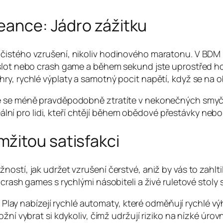
seance: Jádro zážitku
čistého vzrušení, nikoliv hodinového maratonu. V BDM 
 slot nebo crash game a během sekund jste uprostřed h
ry, rychlé výplaty a samotný pocit napětí, když se na 
e se méně pravděpodobně ztratíte v nekonečných smyčkác
deální pro lidi, kteří chtějí během obědové přestávky neb
žitou satisfakci
stí, jak udržet vzrušení čerstvé, aniž by vás to zahltilo
crash games s rychlými násobiteli a živé ruletové stoly s
lay nabízejí rychlé automaty, které odměňují rychlé výh
 vybrat si kdykoliv, čímž udržují riziko na nízké úrovn