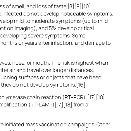
s of smell, and loss of taste.[8][9][10]
re infected do not develop noticeable symptoms.
evelop mild to moderate symptoms (up to mild
t on imaging), and 5% develop critical
 of developing severe symptoms. Some
 months or years after infection, and damage to
eyes, nose, or mouth. The risk is highest when
the air and travel over longer distances,
touching surfaces or objects that have been
if they do not develop symptoms.[16]
n polymerase chain reaction (RT‑PCR),[17][18]
mplification (RT‑LAMP)[17][18] from a
e initiated mass vaccination campaigns. Other