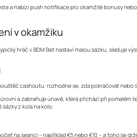
sta a nabízí push notifikace pro okamžité bonusy nebo
ení v okamžiku
 Typický hráč v BDM Bet nastaví malou sázku, sleduje vý
.
spouštěč cashoutu, rozhodne se, zda pokračovat nebo s
 úrovni a zabraňuje únavě, která přichází při pomalém t
 sázky z kola na kolo.
zpočet na seanci – například €5 nebo €10 – a toho se dr