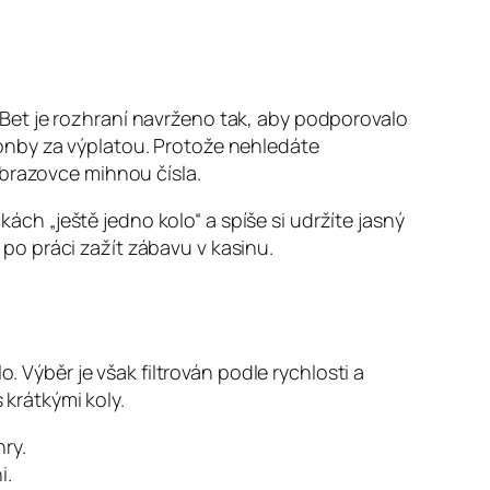
Bet je rozhraní navrženo tak, aby podporovalo
onby za výplatou. Protože nehledáte
obrazovce mihnou čísla.
h „ještě jedno kolo“ a spíše si udržíte jasný
o po práci zažít zábavu v kasinu.
. Výběr je však filtrován podle rychlosti a
 krátkými koly.
ry.
i.