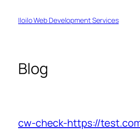
Skip
to
Iloilo Web Development Services
content
Blog
cw-check-https://test.co