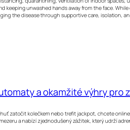
istancing, quarantining, ventilation of indoor spaces, u
d keeping unwashed hands away from the face. While dr
aging the disease through supportive care, isolation, 
automaty a okamžité výhry pro
huť zatočit kolečkem nebo trefit jackpot, chcete online
mezeru a nabízí zjednodušený zážitek, který udrží adre