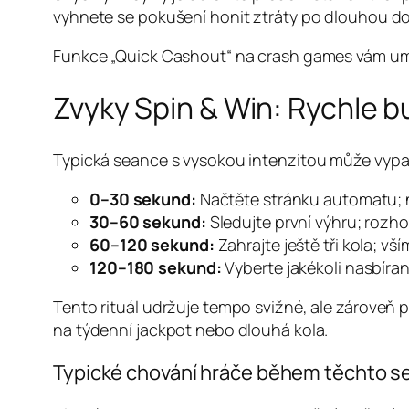
vyhnete se pokušení honit ztráty po dlouhou d
Funkce „Quick Cashout“ na crash games vám umožní 
Zvyky Spin & Win: Rychle
Typická seance s vysokou intenzitou může vypa
0–30 sekund:
Načtěte stránku automatu; n
30–60 sekund:
Sledujte první výhru; rozh
60–120 sekund:
Zahrajte ještě tři kola; vš
120–180 sekund:
Vyberte jakékoli nasbíran
Tento rituál udržuje tempo svižné, ale zároveň 
na týdenní jackpot nebo dlouhá kola.
Typické chování hráče během těchto s