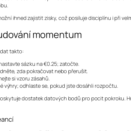
obu.
ihned zajistit zisky, což posiluje disciplínu i při velm
 budování momentum
dat takto:
astavte sázku na €0.25; zatočte.
odněte, zda pokračovat nebo přerušit.
ímejte si vzoru zásahů.
é výhry; odhlaste se, pokud jste dosáhli rozpočtu.
poskytuje dostatek datových bodů pro pocit pokroku. Hr
eancí