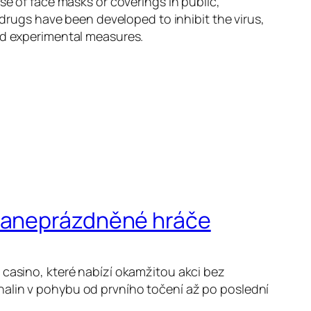
se of face masks or coverings in public,
ugs have been developed to inhibit the virus,
and experimental measures.
 zaneprázdněné hráče
 casino, které nabízí okamžitou akci bez
nalin v pohybu od prvního točení až po poslední