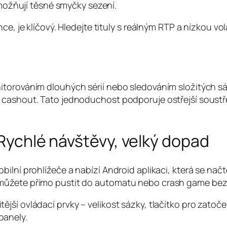
ožňují těsné smyčky sezení.
e, je klíčový. Hledejte tituly s reálným RTP a nízkou vol
itorováním dlouhých sérií nebo sledováním složitých sá
o cashout. Tato jednoduchost podporuje ostřejší soust
 Rychlé návštěvy, velký dopad
bilní prohlížeče a nabízí Android aplikaci, která se n
můžete přímo pustit do automatu nebo crash game bez 
ší ovládací prvky – velikost sázky, tlačítko pro zatoče
panely.