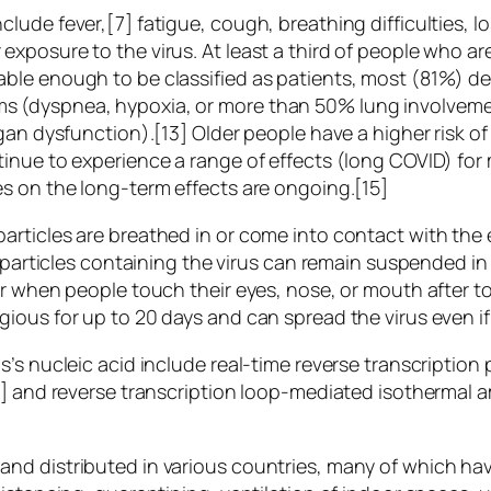
de fever,[7] fatigue, cough, breathing difficulties, los
xposure to the virus. At least a third of people who a
ble enough to be classified as patients, most (81%) d
 (dyspnea, hypoxia, or more than 50% lung involvemen
rgan dysfunction).[13] Older people have a higher risk
inue to experience a range of effects (long COVID) for
s on the long-term effects are ongoing.[15]
rticles are breathed in or come into contact with the 
 particles containing the virus can remain suspended in 
ur when people touch their eyes, nose, or mouth after 
gious for up to 20 days and can spread the virus even 
s’s nucleic acid include real-time reverse transcriptio
9] and reverse transcription loop-mediated isothermal a
nd distributed in various countries, many of which hav