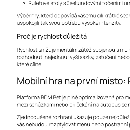
Ruletové stoly s 3sekundovými točeními um
Výběr hry, která odpovídá vašemu cíli krátké seanc
uspokojili tak svou potřebu vysoké intenzity.
Proč je rychlost důležitá
Rychlost snižuje mentální zátěž spojenou s mon
rozhodnutí najednou: výši sázky, zatočení neb
které cílíte.
Mobilní hra na první místo:
Platforma BDM Bet je plně optimalizovaná pro mo
mezi schůzkami nebo při čekání na autobus se 
Zjednodušené rozhraní ukazuje pouze nejdůležitěj
vás nebudou rozptylovat menu nebo postranní 