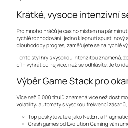
Krátké, vysoce intenzivní 
Pro mnoho hráčů je casino místem na pár minut 
rychlé rozhodování: jedno klepnutí spustí nový
dlouhodobý progres, zaměřujete se na rychlé výh
Tento styl hry s vysokou intenzitou znamená, ž
cíl – vyhrát co nejvíce, než se odhlásíte. Je to i
Výběr Game Stack pro okam
Více než 6 000 titulů znamená více než dost možno
volatility: automaty s vysokou frekvencí zásahů, 
Top poskytovatelé jako NetEnt a Pragmatic P
Crash games od Evolution Gaming vám umožní