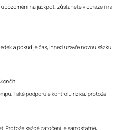
 upozornění na jackpot, zůstanete v obraze i na
sledek a pokud je čas, ihned uzavře novou sázku.
končit.
empu. Také podporuje kontrolu rizika, protože
žet. Protože každé zatočení je samostatné,