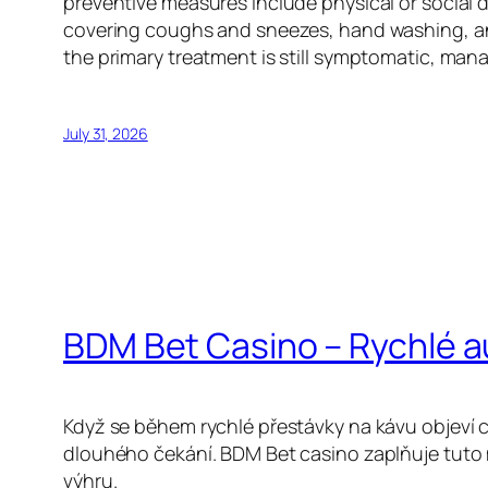
preventive measures include physical or social d
covering coughs and sneezes, hand washing, an
the primary treatment is still symptomatic, man
July 31, 2026
BDM Bet Casino – Rychlé 
Když se během rychlé přestávky na kávu objeví c
dlouhého čekání. BDM Bet casino zaplňuje tuto 
výhru.