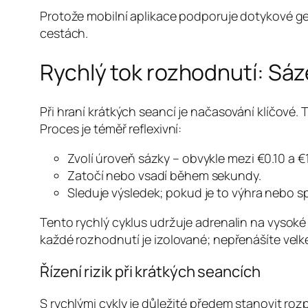
Protože mobilní aplikace podporuje dotykové ge
cestách.
Rychlý tok rozhodnutí: Sáz
Při hraní krátkých seancí je načasování klíčové.
Proces je téměř reflexivní:
Zvolí úroveň sázky – obvykle mezi €0.10 a €1
Zatočí nebo vsadí během sekundy.
Sleduje výsledek; pokud je to výhra nebo 
Tento rychlý cyklus udržuje adrenalin na vysoké
každé rozhodnutí je izolované; nepřenášíte velké
Řízení rizik při krátkých seancích
S rychlými cykly je důležité předem stanovit ro