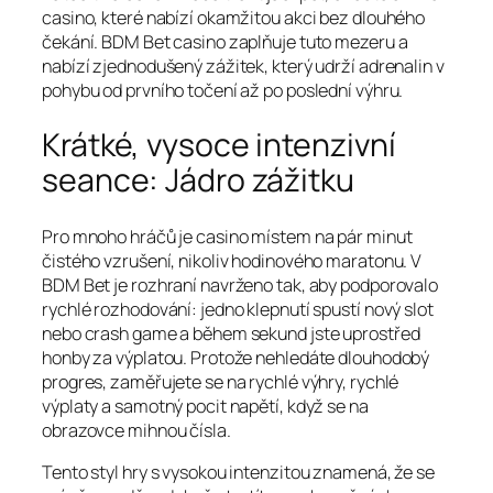
casino, které nabízí okamžitou akci bez dlouhého
čekání. BDM Bet casino zaplňuje tuto mezeru a
nabízí zjednodušený zážitek, který udrží adrenalin v
pohybu od prvního točení až po poslední výhru.
Krátké, vysoce intenzivní
seance: Jádro zážitku
Pro mnoho hráčů je casino místem na pár minut
čistého vzrušení, nikoliv hodinového maratonu. V
BDM Bet je rozhraní navrženo tak, aby podporovalo
rychlé rozhodování: jedno klepnutí spustí nový slot
nebo crash game a během sekund jste uprostřed
honby za výplatou. Protože nehledáte dlouhodobý
progres, zaměřujete se na rychlé výhry, rychlé
výplaty a samotný pocit napětí, když se na
obrazovce mihnou čísla.
Tento styl hry s vysokou intenzitou znamená, že se