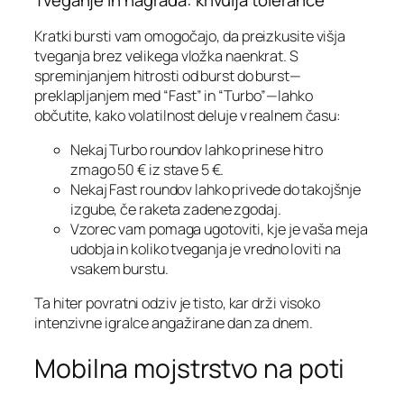
Tveganje in nagrada: krivulja tolerance
Kratki bursti vam omogočajo, da preizkusite višja
tveganja brez velikega vložka naenkrat. S
spreminjanjem hitrosti od burst do burst—
preklapljanjem med “Fast” in “Turbo”—lahko
občutite, kako volatilnost deluje v realnem času:
Nekaj Turbo roundov lahko prinese hitro
zmago 50 € iz stave 5 €.
Nekaj Fast roundov lahko privede do takojšnje
izgube, če raketa zadene zgodaj.
Vzorec vam pomaga ugotoviti, kje je vaša meja
udobja in koliko tveganja je vredno loviti na
vsakem burstu.
Ta hiter povratni odziv je tisto, kar drži visoko
intenzivne igralce angažirane dan za dnem.
Mobilna mojstrstvo na poti