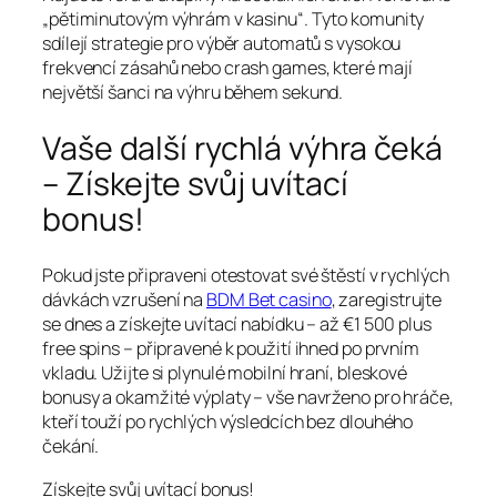
„pětiminutovým výhrám v kasinu“. Tyto komunity
sdílejí strategie pro výběr automatů s vysokou
frekvencí zásahů nebo crash games, které mají
největší šanci na výhru během sekund.
Vaše další rychlá výhra čeká
– Získejte svůj uvítací
bonus!
Pokud jste připraveni otestovat své štěstí v rychlých
dávkách vzrušení na
BDM Bet casino
, zaregistrujte
se dnes a získejte uvítací nabídku – až €1 500 plus
free spins – připravené k použití ihned po prvním
vkladu. Užijte si plynulé mobilní hraní, bleskové
bonusy a okamžité výplaty – vše navrženo pro hráče,
kteří touží po rychlých výsledcích bez dlouhého
čekání.
Získejte svůj uvítací bonus!