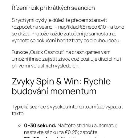
Řízení rizik při krátkých seancích
S rychlými cykly je důležité předem stanovit
rozpočet na seanci – například €5 nebo €10 – a toho
se držet. Protože každé zatočení je samostatné,
vyhnete se pokušení honit ztráty po dlouhou dobu.
Funkce „Quick Cashout“ na crash games vám
umožní ihned zajistit zisky, což posiluje disciplínu i
při velmi volatilních výsledcích.
Zvyky Spin & Win: Rychle
budování momentum
Typická seance s vysokou intenzitou může vypadat
takto:
0–30 sekund:
Načtěte stránku automatu;
nastavte sázku na €0.25; zatočte.