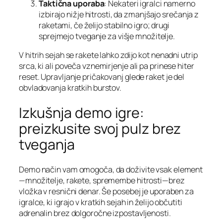
Taktična uporaba
: Nekateri igralci namerno
izbirajo nižje hitrosti, da zmanjšajo srečanja z
raketami, če želijo stabilno igro; drugi
sprejmejo tveganje za višje množitelje.
V hitrih sejah se rakete lahko zdijo kot nenadni utrip
srca, ki ali poveča vznemirjenje ali pa prinese hiter
reset. Upravljanje pričakovanj glede raket je del
obvladovanja kratkih burstov.
Izkušnja demo igre:
preizkusite svoj pulz brez
tveganja
Demo način vam omogoča, da doživite vsak element
—množitelje, rakete, spremembe hitrosti—brez
vložka v resnični denar. Še posebej je uporaben za
igralce, ki igrajo v kratkih sejah in želijo občutiti
adrenalin brez dolgoročne izpostavljenosti.