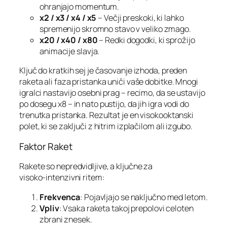
ohranjajo momentum.
x2 / x3 / x4 / x5
– Večji preskoki, ki lahko
spremenijo skromno stavo v veliko zmago.
x20 / x40 / x80
– Redki dogodki, ki sprožijo
animacije slavja.
Ključ do kratkih sej je časovanje izhoda, preden
raketa ali faza pristanka uniči vaše dobitke. Mnogi
igralci nastavijo osebni prag – recimo, da se ustavijo
po dosegu x8 – in nato pustijo, da jih igra vodi do
trenutka pristanka. Rezultat je en visokooktanski
polet, ki se zaključi z hitrim izplačilom ali izgubo.
Faktor Raket
Rakete so nepredvidljive, a ključne za
visoko‑intenzivni ritem:
Frekvenca
: Pojavljajo se naključno med letom.
Vpliv
: Vsaka raketa takoj prepolovi celoten
zbrani znesek.