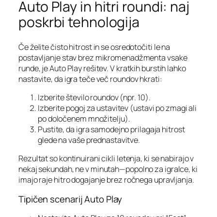
Auto Play in hitri roundi: naj
poskrbi tehnologija
Če želite čisto hitrost in se osredotočiti le na
postavljanje stav brez mikromenadžmenta vsake
runde, je Auto Play rešitev. V kratkih burstih lahko
nastavite, da igra teče več roundov hkrati:
Izberite število roundov (npr. 10).
Izberite pogoj za ustavitev (ustavi po zmagi ali
po določenem množitelju).
Pustite, da igra samodejno prilagaja hitrost
glede na vaše prednastavitve.
Rezultat so kontinuirani cikli letenja, ki se nabirajo v
nekaj sekundah, ne v minutah—popolno za igralce, ki
imajo raje hitro dogajanje brez ročnega upravljanja.
Tipičen scenarij Auto Play