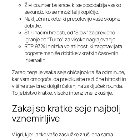
Živi counter balance, ki se posodablja vsako
sekundo, ko se množitelji kopičijo.
Naključni rakete, ki prepolovijo vaše skupne
dobitke.
Štiri načini hitrosti, od “Slow” za previdno
igranje do “Turbo” za visoko nagrajevanje.
RTP 97 % in nizka volatilnost, ki zagotavljata
pogoste manjše dobitke v kratkih časovnih
intervalih.
Zaradi tega je vsaka seja običajno krajša od minute,
kar vam omogoča, da preizkusite različne hitrosti in
višine stav brez dolgih čakanj na zaključek rounda.
To je bistvo kratke, visoko intenzivne izkušnje.
Zakaj so kratke seje najbolj
vznemirljive
V igri, kjer lahko vaše zaslužke zruši ena sama