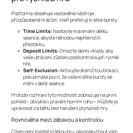
Platforma obsahuje vestavěné nástroje
přizpůsobené hráčům, kteří preferují krátké bursty:
Time Limits:
Nastavte maximální délku
seance, abyste náhodou nepřekročili
přestávku.
Deposit Limits:
Omezte denní vklady, aby
vaše utrácení zůstalo pod kontrolou při rychlé
hře.
Self‑Exclusion:
Aktivujte okamžitou blokaci,
pokud máte pocit, že vaše krátké bursty se
mění v delší seance.
Protože rozhraní tyto možnosti zobrazuje na první
pohled – obvykle v pravém horním rohu – můžete je
upravovat za běhu bez narušení plynulosti hry.
Rovnováha mezi zábavou a kontrolou
Cílem není trestat krátkou hru, ale poskytnout vám