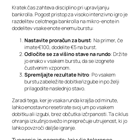
Kratek čas zahteva disciplino pri upravljanju
bankrolla. Pogost pristop za visoko intenzivno igro je
razdelitev celotnega bankrolla na mikro‑enote in
dodelitev vsake enote enemu burstu:
Nastavite proračun za burst
: Na primer, če
imate €100, dodelite €5 na burst.
Odločite se za višino stave na rundo
: Držite
jo enako v vsakem burstu, da se izognete
čustvenim vzponom.
Spremljajte rezultate hitro
: Po vsakem
burstu zabeležite dobitke/izgube in po želji
prilagodite naslednjo stavo.
Zaradi tega, ker je vsaka runda krajša od minute,
lahko enostavno resetirate svoj um po vsakem
dobitku ali izgubi, brez občutka izčrpanosti. Ta ciklus
ohranja izkušnjo svežo in preprečuje utrujenost, ki jo
lahko povzroči daljše igranje.