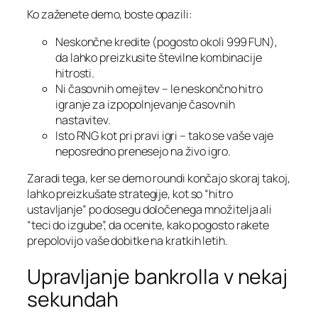
Ko zaženete demo, boste opazili:
Neskončne kredite (pogosto okoli 999 FUN),
da lahko preizkusite številne kombinacije
hitrosti.
Ni časovnih omejitev – le neskončno hitro
igranje za izpopolnjevanje časovnih
nastavitev.
Isto RNG kot pri pravi igri – tako se vaše vaje
neposredno prenesejo na živo igro.
Zaradi tega, ker se demo roundi končajo skoraj takoj,
lahko preizkušate strategije, kot so “hitro
ustavljanje” po dosegu določenega množitelja ali
“teci do izgube”, da ocenite, kako pogosto rakete
prepolovijo vaše dobitke na kratkih letih.
Upravljanje bankrolla v nekaj
sekundah