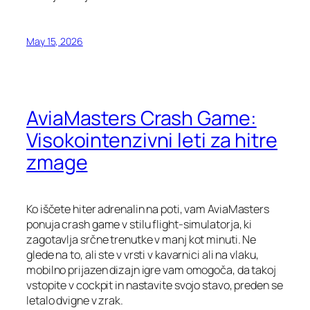
May 15, 2026
AviaMasters Crash Game:
Visokointenzivni leti za hitre
zmage
Ko iščete hiter adrenalin na poti, vam AviaMasters
ponuja crash game v stilu flight‑simulatorja, ki
zagotavlja srčne trenutke v manj kot minuti. Ne
glede na to, ali ste v vrsti v kavarnici ali na vlaku,
mobilno prijazen dizajn igre vam omogoča, da takoj
vstopite v cockpit in nastavite svojo stavo, preden se
letalo dvigne v zrak.