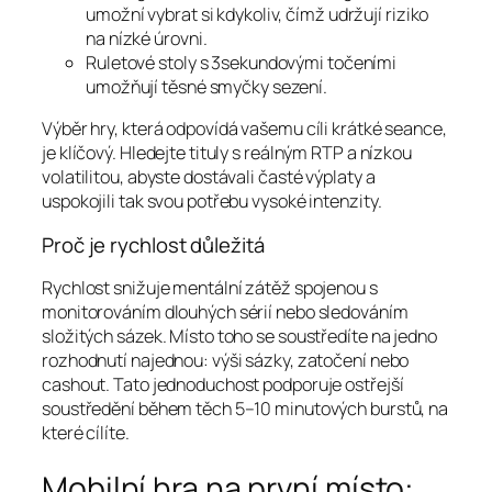
umožní vybrat si kdykoliv, čímž udržují riziko
na nízké úrovni.
Ruletové stoly s 3sekundovými točeními
umožňují těsné smyčky sezení.
Výběr hry, která odpovídá vašemu cíli krátké seance,
je klíčový. Hledejte tituly s reálným RTP a nízkou
volatilitou, abyste dostávali časté výplaty a
uspokojili tak svou potřebu vysoké intenzity.
Proč je rychlost důležitá
Rychlost snižuje mentální zátěž spojenou s
monitorováním dlouhých sérií nebo sledováním
složitých sázek. Místo toho se soustředíte na jedno
rozhodnutí najednou: výši sázky, zatočení nebo
cashout. Tato jednoduchost podporuje ostřejší
soustředění během těch 5–10 minutových burstů, na
které cílíte.
Mobilní hra na první místo: