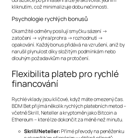
kliknutím, což minimalizuje dobu nečinnosti.
Psychologie rychlých bonusů
Okamžité odměny posilují smyčku sázení →
zatočení → výhra/prohra → rozhodnutí →
opakování. Každý bonus přidává na vzrušení, aniž by
narušil plynulost díky složitým podmínkám nebo
dlouhým požadavkům na protočení.
Flexibilita plateb pro rychlé
financování
Rychlé vklady jsou klíčové, když máte omezený čas.
BDM Bet přijímá několik rychlých platebních metod –
včetně Skrill, Neteller a kryptoměn jako Bitcoin a
Ethereum – které lze dokončit za méně než minutu.
Skrill/Neteller:
Přímé převody na peněženku