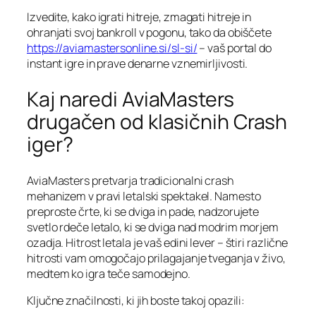
Izvedite, kako igrati hitreje, zmagati hitreje in
ohranjati svoj bankroll v pogonu, tako da obiščete
https://aviamastersonline.si/sl-si/
– vaš portal do
instant igre in prave denarne vznemirljivosti.
Kaj naredi AviaMasters
drugačen od klasičnih Crash
iger?
AviaMasters pretvarja tradicionalni crash
mehanizem v pravi letalski spektakel. Namesto
preproste črte, ki se dviga in pade, nadzorujete
svetlo rdeče letalo, ki se dviga nad modrim morjem
ozadja. Hitrost letala je vaš edini lever – štiri različne
hitrosti vam omogočajo prilagajanje tveganja v živo,
medtem ko igra teče samodejno.
Ključne značilnosti, ki jih boste takoj opazili: