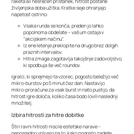
raketa ali nesrečen pristanek, hitrost postane
življenjska doba užitka. Kratke seje ohranjajo
napetost ostrino:
Vsaka runda se konča, preden jo lahko
popolnoma obdelate – vaš um ostaja v
“akcijskem načinu”.
Iz ene letenje preklopite na drugo brez dolgih
praznih intervalov.
Hitra zmaga zagotavlja takojšnje zadovoljstvo,
ki spodbuja še več roundov.
Igralci, ki sprejmejo ta vzorec, pogosto beležijo več
mikro‑burstov po 5 minut čez dan. Nastavijo
mikro‑proračune za vsak burst in nato pustijo, da
hitrost igre določa, koliko časa bodo lovili naslednji
množitelj.
Izbira hitrosti za hitre dobitke
Štiri ravni hitrosti niso le estetske narave –
neposredno vplivajo na to, kako pogosto zadete