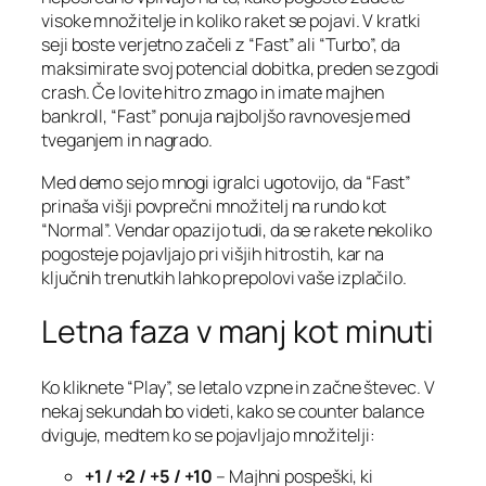
visoke množitelje in koliko raket se pojavi. V kratki
seji boste verjetno začeli z “Fast” ali “Turbo”, da
maksimirate svoj potencial dobitka, preden se zgodi
crash. Če lovite hitro zmago in imate majhen
bankroll, “Fast” ponuja najboljšo ravnovesje med
tveganjem in nagrado.
Med demo sejo mnogi igralci ugotovijo, da “Fast”
prinaša višji povprečni množitelj na rundo kot
“Normal”. Vendar opazijo tudi, da se rakete nekoliko
pogosteje pojavljajo pri višjih hitrostih, kar na
ključnih trenutkih lahko prepolovi vaše izplačilo.
Letna faza v manj kot minuti
Ko kliknete “Play”, se letalo vzpne in začne števec. V
nekaj sekundah bo videti, kako se counter balance
dviguje, medtem ko se pojavljajo množitelji:
+1 / +2 / +5 / +10
– Majhni pospeški, ki