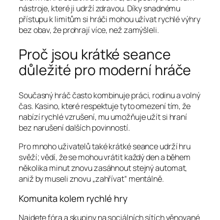
nástroje, které ji udrží zdravou. Díky snadnému
přístupu k limitům si hráči mohou užívat rychlé výhry
bez obav, že prohrají více, než zamýšleli.
Proč jsou krátké seance
důležité pro moderní hráče
Současný hráč často kombinuje práci, rodinu a volný
čas. Kasino, které respektuje tyto omezení tím, že
nabízí rychlé vzrušení, mu umožňuje užít si hraní
bez narušení dalších povinností.
Pro mnoho uživatelů také krátké seance udrží hru
svěží; vědí, že se mohou vrátit každý den a během
několika minut znovu zasáhnout stejný automat,
aniž by museli znovu „zahřívat“ mentálně.
Komunita kolem rychlé hry
Najdete fóra a skupiny na sociálních sítích věnované