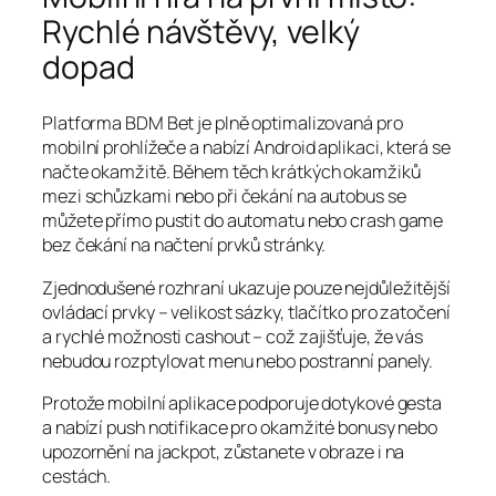
Rychlé návštěvy, velký
dopad
Platforma BDM Bet je plně optimalizovaná pro
mobilní prohlížeče a nabízí Android aplikaci, která se
načte okamžitě. Během těch krátkých okamžiků
mezi schůzkami nebo při čekání na autobus se
můžete přímo pustit do automatu nebo crash game
bez čekání na načtení prvků stránky.
Zjednodušené rozhraní ukazuje pouze nejdůležitější
ovládací prvky – velikost sázky, tlačítko pro zatočení
a rychlé možnosti cashout – což zajišťuje, že vás
nebudou rozptylovat menu nebo postranní panely.
Protože mobilní aplikace podporuje dotykové gesta
a nabízí push notifikace pro okamžité bonusy nebo
upozornění na jackpot, zůstanete v obraze i na
cestách.