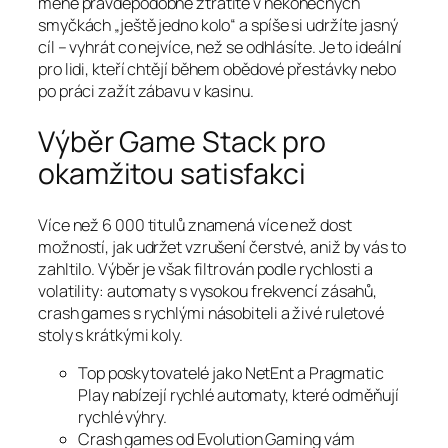
méně pravděpodobně ztratíte v nekonečných
smyčkách „ještě jedno kolo“ a spíše si udržíte jasný
cíl – vyhrát co nejvíce, než se odhlásíte. Je to ideální
pro lidi, kteří chtějí během obědové přestávky nebo
po práci zažít zábavu v kasinu.
Výběr Game Stack pro
okamžitou satisfakci
Více než 6 000 titulů znamená více než dost
možností, jak udržet vzrušení čerstvé, aniž by vás to
zahltilo. Výběr je však filtrován podle rychlosti a
volatility: automaty s vysokou frekvencí zásahů,
crash games s rychlými násobiteli a živé ruletové
stoly s krátkými koly.
Top poskytovatelé jako NetEnt a Pragmatic
Play nabízejí rychlé automaty, které odměňují
rychlé výhry.
Crash games od Evolution Gaming vám