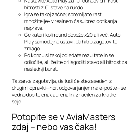
Nastavite Auto Play za 10 roundov pri “Fast”
hitrosti z €1 stave na rundo.
Igra se takoj začne; spremljate rast
množiteljev v realnem času brez dotikanja
naprave.
Če kateri koli round doseže x20 ali več, Auto
Play samodejno ustavi, da hitro zagotovite
zmago.
Po koncu si takoj ogledate rezultate in se
odločite, ali želite prilagoditi stavo ali hitrost za
naslednji burst.
Ta zanka zagotavlja, da tudi če ste zasedeni z
drugimi opravki—npr. odgovarjanjem na e‑pošte—še
vedno dobite enak adrenalin, značilen za kratke
seje.
Potopite se v AviaMasters
zdaj – nebo vas čaka!