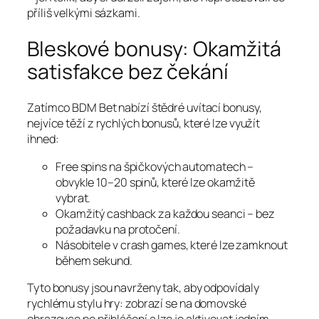
příliš velkými sázkami.
Bleskové bonusy: Okamžitá
satisfakce bez čekání
Zatímco BDM Bet nabízí štědré uvítací bonusy,
nejvíce těží z rychlých bonusů, které lze využít
ihned:
Free spins na špičkových automatech –
obvykle 10–20 spinů, které lze okamžitě
vybrat.
Okamžitý cashback za každou seanci – bez
požadavku na protočení.
Násobitele v crash games, které lze zamknout
během sekund.
Tyto bonusy jsou navrženy tak, aby odpovídaly
rychlému stylu hry: zobrazí se na domovské
obrazovce po přihlášení a lze je aktivovat jedním