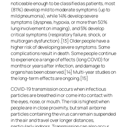
noticeable enough to be classified as patients, most
(81%) develop mild to moderate symptoms (up to
mild pneumonia), while 14% develop severe
symptoms (dyspnea, hypoxia, or more than 50%
lung involvement on imaging), and 5% develop
critical symptoms (respiratory failure, shock, or
multiorgan dysfunction).[13] Older people have a
higher risk of developing severe symptoms. Some
complications result in death. Some people continue
to experience a range of effects (long COVID) for
months or years after infection, and damage to
organs has been observed.[14] Multi-year studies on
the long-term effects are ongoing.[15]
COVID‑19 transmission occurs when infectious
particles are breathed in or come into contact with
the eyes, nose, or mouth. The risk is highest when
people are in close proximity, but small airborne
particles containing the virus can remain suspended
in the air and travel over longer distances,
particularly indoors. Transmission can also occur