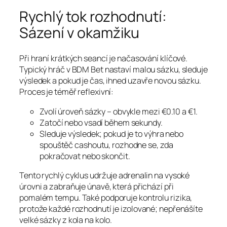
Rychlý tok rozhodnutí:
Sázení v okamžiku
Při hraní krátkých seancí je načasování klíčové.
Typický hráč v BDM Bet nastaví malou sázku, sleduje
výsledek a pokud je čas, ihned uzavře novou sázku.
Proces je téměř reflexivní:
Zvolí úroveň sázky – obvykle mezi €0.10 a €1.
Zatočí nebo vsadí během sekundy.
Sleduje výsledek; pokud je to výhra nebo
spouštěč cashoutu, rozhodne se, zda
pokračovat nebo skončit.
Tento rychlý cyklus udržuje adrenalin na vysoké
úrovni a zabraňuje únavě, která přichází při
pomalém tempu. Také podporuje kontrolu rizika,
protože každé rozhodnutí je izolované; nepřenášíte
velké sázky z kola na kolo.