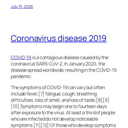
July 31, 2026
Coronavirus disease 2019
COVID-19
is a contagious disease caused by the
coronavirus SARS-CoV-2. In January 2020, the
disease spread worldwide, resulting in the COVID-19
pandemic.
The symptoms of COVID‑19 can vary but often
include fever,[7] fatigue, cough, breathing
difficulties, loss of smell, and loss of taste.[8][9]
[10] Symptoms may begin one to fourteen days
after exposure to the virus. At least a third of people
who are infected do not develop noticeable
symptoms.[11][12] Of those who develop symptoms