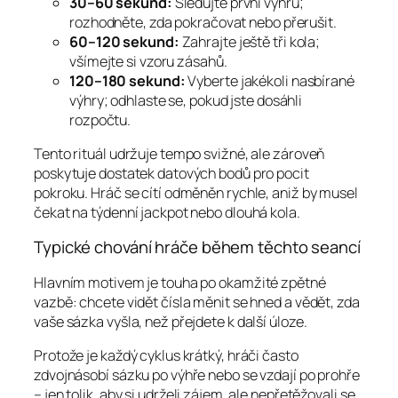
30–60 sekund:
Sledujte první výhru;
rozhodněte, zda pokračovat nebo přerušit.
60–120 sekund:
Zahrajte ještě tři kola;
všímejte si vzoru zásahů.
120–180 sekund:
Vyberte jakékoli nasbírané
výhry; odhlaste se, pokud jste dosáhli
rozpočtu.
Tento rituál udržuje tempo svižné, ale zároveň
poskytuje dostatek datových bodů pro pocit
pokroku. Hráč se cítí odměněn rychle, aniž by musel
čekat na týdenní jackpot nebo dlouhá kola.
Typické chování hráče během těchto seancí
Hlavním motivem je touha po okamžité zpětné
vazbě: chcete vidět čísla měnit se hned a vědět, zda
vaše sázka vyšla, než přejdete k další úloze.
Protože je každý cyklus krátký, hráči často
zdvojnásobí sázku po výhře nebo se vzdají po prohře
– jen tolik, aby si udrželi zájem, ale nepřetěžovali se