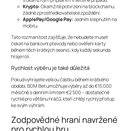
s okamžitým připsáním v většině případů.
Krypto:
Okamžité potvrzení na blockchainu;
žádné zprostředkovatelské zpoždění.
ApplePay/Google Pay:
Jedním klepnutím na
mobilu.
Tato rozmanitost zajišťuje, že nebudete muset
čekat na bankovní převody nebo ověření karty
během těch krátkých seancí, kdy každý sekunda
hraje roli.
Rychlost výběru je také důležitá
Pokud vyhrajete velkou částku během krátkého
období, BDM Bet umožňuje výběry až do €15 000
měsíčně s denním limitem €2 500 – dostatečně
rychlé pro většinu hráčů, kteří chtějí rychlý přístup
ke svým výhrám.
Zodpovědné hraní navržené
pro rychlou hru