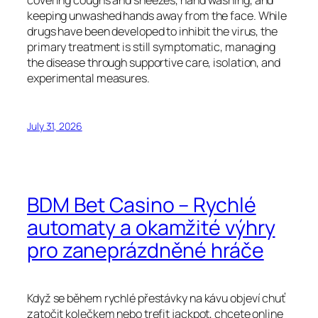
covering coughs and sneezes, hand washing, and
keeping unwashed hands away from the face. While
drugs have been developed to inhibit the virus, the
primary treatment is still symptomatic, managing
the disease through supportive care, isolation, and
experimental measures.
July 31, 2026
BDM Bet Casino – Rychlé
automaty a okamžité výhry
pro zaneprázdněné hráče
Když se během rychlé přestávky na kávu objeví chuť
zatočit kolečkem nebo trefit jackpot, chcete online