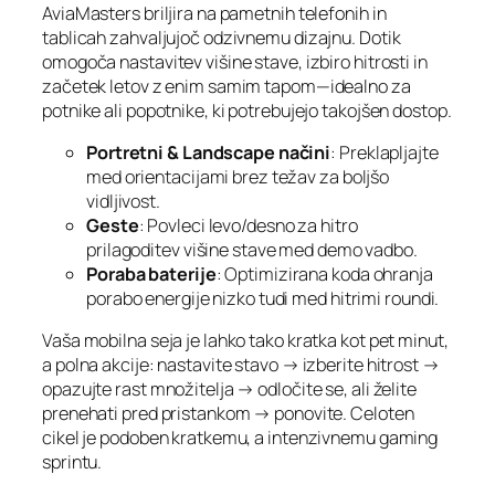
AviaMasters briljira na pametnih telefonih in
tablicah zahvaljujoč odzivnemu dizajnu. Dotik
omogoča nastavitev višine stave, izbiro hitrosti in
začetek letov z enim samim tapom—idealno za
potnike ali popotnike, ki potrebujejo takojšen dostop.
Portretni & Landscape načini
: Preklapljajte
med orientacijami brez težav za boljšo
vidljivost.
Geste
: Povleci levo/desno za hitro
prilagoditev višine stave med demo vadbo.
Poraba baterije
: Optimizirana koda ohranja
porabo energije nizko tudi med hitrimi roundi.
Vaša mobilna seja je lahko tako kratka kot pet minut,
a polna akcije: nastavite stavo → izberite hitrost →
opazujte rast množitelja → odločite se, ali želite
prenehati pred pristankom → ponovite. Celoten
cikel je podoben kratkemu, a intenzivnemu gaming
sprintu.