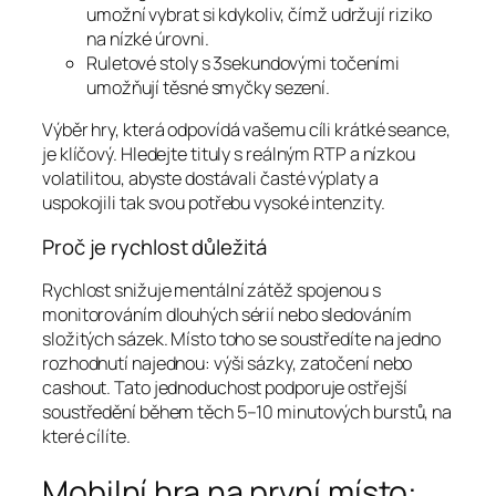
umožní vybrat si kdykoliv, čímž udržují riziko
na nízké úrovni.
Ruletové stoly s 3sekundovými točeními
umožňují těsné smyčky sezení.
Výběr hry, která odpovídá vašemu cíli krátké seance,
je klíčový. Hledejte tituly s reálným RTP a nízkou
volatilitou, abyste dostávali časté výplaty a
uspokojili tak svou potřebu vysoké intenzity.
Proč je rychlost důležitá
Rychlost snižuje mentální zátěž spojenou s
monitorováním dlouhých sérií nebo sledováním
složitých sázek. Místo toho se soustředíte na jedno
rozhodnutí najednou: výši sázky, zatočení nebo
cashout. Tato jednoduchost podporuje ostřejší
soustředění během těch 5–10 minutových burstů, na
které cílíte.
Mobilní hra na první místo: