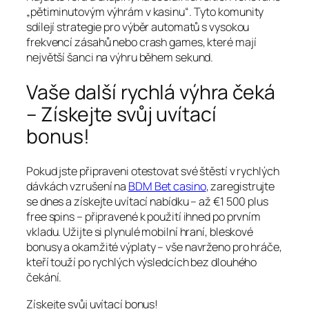
„pětiminutovým výhrám v kasinu“. Tyto komunity
sdílejí strategie pro výběr automatů s vysokou
frekvencí zásahů nebo crash games, které mají
největší šanci na výhru během sekund.
Vaše další rychlá výhra čeká
– Získejte svůj uvítací
bonus!
Pokud jste připraveni otestovat své štěstí v rychlých
dávkách vzrušení na
BDM Bet casino
, zaregistrujte
se dnes a získejte uvítací nabídku – až €1 500 plus
free spins – připravené k použití ihned po prvním
vkladu. Užijte si plynulé mobilní hraní, bleskové
bonusy a okamžité výplaty – vše navrženo pro hráče,
kteří touží po rychlých výsledcích bez dlouhého
čekání.
Získejte svůj uvítací bonus!