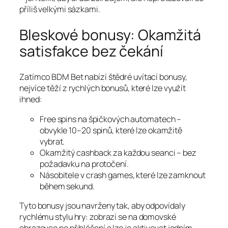
příliš velkými sázkami.
Bleskové bonusy: Okamžitá
satisfakce bez čekání
Zatímco BDM Bet nabízí štědré uvítací bonusy,
nejvíce těží z rychlých bonusů, které lze využít
ihned:
Free spins na špičkových automatech –
obvykle 10–20 spinů, které lze okamžitě
vybrat.
Okamžitý cashback za každou seanci – bez
požadavku na protočení.
Násobitele v crash games, které lze zamknout
během sekund.
Tyto bonusy jsou navrženy tak, aby odpovídaly
rychlému stylu hry: zobrazí se na domovské
obrazovce po přihlášení a lze je aktivovat jedním