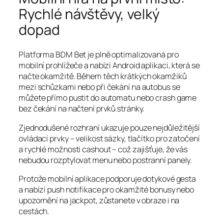
Rychlé návštěvy, velký
dopad
Platforma BDM Bet je plně optimalizovaná pro
mobilní prohlížeče a nabízí Android aplikaci, která se
načte okamžitě. Během těch krátkých okamžiků
mezi schůzkami nebo při čekání na autobus se
můžete přímo pustit do automatu nebo crash game
bez čekání na načtení prvků stránky.
Zjednodušené rozhraní ukazuje pouze nejdůležitější
ovládací prvky – velikost sázky, tlačítko pro zatočení
a rychlé možnosti cashout – což zajišťuje, že vás
nebudou rozptylovat menu nebo postranní panely.
Protože mobilní aplikace podporuje dotykové gesta
a nabízí push notifikace pro okamžité bonusy nebo
upozornění na jackpot, zůstanete v obraze i na
cestách.