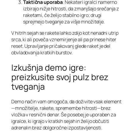
Taktična uporaba
: Nekateri igralci namerno
izbirajo nižje hitrosti, da zmanjšajo srečanja z
raketami, če želijo stabilno igro; drugi
sprejmejo tveganje za višje množitelje.
V hitrih sejah se rakete lahko zdijo kot nenadni utrip
srca, ki ali poveča vznemirjenje ali pa prinese hiter
reset. Upravljanje pričakovanj glede raket je del
obvladovanja kratkih burstov.
Izkušnja demo igre:
preizkusite svoj pulz brez
tveganja
Demo način vam omogoča, da doživite vsak element
—množitelje, rakete, spremembe hitrosti—brez
vložka v resnični denar. Še posebej je uporaben za
igralce, ki igrajo v kratkih sejah in želijo občutiti
adrenalin brez dolgoročne izpostavljenosti.