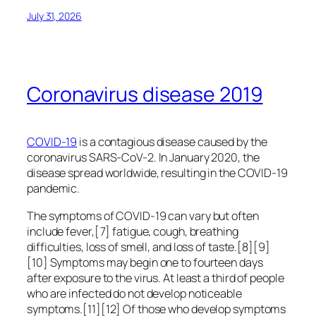
July 31, 2026
Coronavirus disease 2019
COVID-19
is a contagious disease caused by the
coronavirus SARS-CoV-2. In January 2020, the
disease spread worldwide, resulting in the COVID-19
pandemic.
The symptoms of COVID‑19 can vary but often
include fever,[7] fatigue, cough, breathing
difficulties, loss of smell, and loss of taste.[8][9]
[10] Symptoms may begin one to fourteen days
after exposure to the virus. At least a third of people
who are infected do not develop noticeable
symptoms.[11][12] Of those who develop symptoms