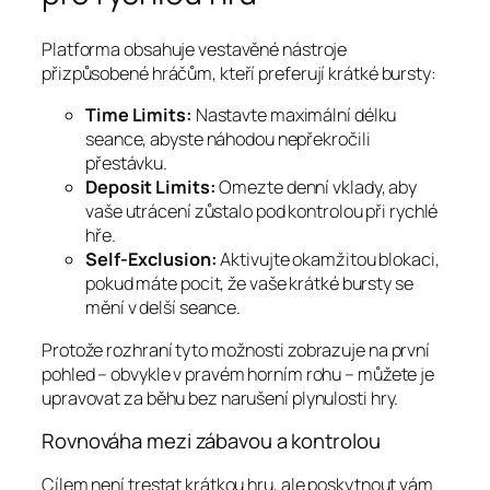
Platforma obsahuje vestavěné nástroje
přizpůsobené hráčům, kteří preferují krátké bursty:
Time Limits:
Nastavte maximální délku
seance, abyste náhodou nepřekročili
přestávku.
Deposit Limits:
Omezte denní vklady, aby
vaše utrácení zůstalo pod kontrolou při rychlé
hře.
Self‑Exclusion:
Aktivujte okamžitou blokaci,
pokud máte pocit, že vaše krátké bursty se
mění v delší seance.
Protože rozhraní tyto možnosti zobrazuje na první
pohled – obvykle v pravém horním rohu – můžete je
upravovat za běhu bez narušení plynulosti hry.
Rovnováha mezi zábavou a kontrolou
Cílem není trestat krátkou hru, ale poskytnout vám