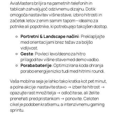
AviaMasters briljira na pametnih telefonih in
tablicah zahvaljujoč odzivnemu dizajnu. Dotik
omogoča nastavitev višine stave, izbiro hitrosti in
začetek letov z enim samim tapom—idealno za
potnike ali popotnike, ki potrebujejo takojšen dostop.
Portretni & Landscape načini
: Preklapljajte
med orientacijami brez težav za boljšo
vidljivost.
Geste
: Povleci levo/desno za hitro
prilagoditev višine stave med demo vadbo.
Poraba baterije
: Optimizirana koda ohranja
porabo energije nizko tudi med hitrimi roundi.
Vaša mobilna seja je lahko tako kratka kot pet minut,
a polna akcije: nastavite stavo → izberite hitrost →
opazujte rast množitelja → odločite se, ali želite
prenehati pred pristankom → ponovite. Celoten
cikel je podoben kratkemu, a intenzivnemu gaming
sprintu.