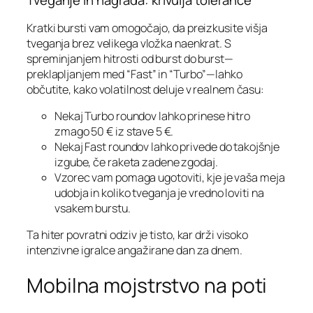
Tveganje in nagrada: krivulja tolerance
Kratki bursti vam omogočajo, da preizkusite višja
tveganja brez velikega vložka naenkrat. S
spreminjanjem hitrosti od burst do burst—
preklapljanjem med “Fast” in “Turbo”—lahko
občutite, kako volatilnost deluje v realnem času:
Nekaj Turbo roundov lahko prinese hitro
zmago 50 € iz stave 5 €.
Nekaj Fast roundov lahko privede do takojšnje
izgube, če raketa zadene zgodaj.
Vzorec vam pomaga ugotoviti, kje je vaša meja
udobja in koliko tveganja je vredno loviti na
vsakem burstu.
Ta hiter povratni odziv je tisto, kar drži visoko
intenzivne igralce angažirane dan za dnem.
Mobilna mojstrstvo na poti