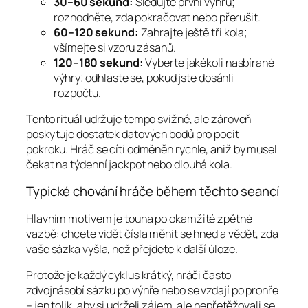
30–60 sekund:
Sledujte první výhru;
rozhodněte, zda pokračovat nebo přerušit.
60–120 sekund:
Zahrajte ještě tři kola;
všímejte si vzoru zásahů.
120–180 sekund:
Vyberte jakékoli nasbírané
výhry; odhlaste se, pokud jste dosáhli
rozpočtu.
Tento rituál udržuje tempo svižné, ale zároveň
poskytuje dostatek datových bodů pro pocit
pokroku. Hráč se cítí odměněn rychle, aniž by musel
čekat na týdenní jackpot nebo dlouhá kola.
Typické chování hráče během těchto seancí
Hlavním motivem je touha po okamžité zpětné
vazbě: chcete vidět čísla měnit se hned a vědět, zda
vaše sázka vyšla, než přejdete k další úloze.
Protože je každý cyklus krátký, hráči často
zdvojnásobí sázku po výhře nebo se vzdají po prohře
– jen tolik, aby si udrželi zájem, ale nepřetěžovali se