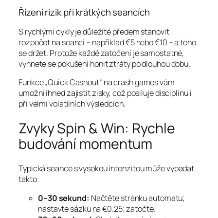
Řízení rizik při krátkých seancích
S rychlými cykly je důležité předem stanovit
rozpočet na seanci – například €5 nebo €10 – a toho
se držet. Protože každé zatočení je samostatné,
vyhnete se pokušení honit ztráty po dlouhou dobu.
Funkce „Quick Cashout“ na crash games vám
umožní ihned zajistit zisky, což posiluje disciplínu i
při velmi volatilních výsledcích.
Zvyky Spin & Win: Rychle
budování momentum
Typická seance s vysokou intenzitou může vypadat
takto:
0–30 sekund:
Načtěte stránku automatu;
nastavte sázku na €0.25; zatočte.