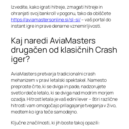
Izvedite, kako igrati hitreje, zmagati hitreje in
ohranjati svoj bankroll v pogonu, tako da obiščete
https://aviamastersonline.si/sl-si/
– vaš portal do
instant igre in prave denarne vznemirljivosti.
Kaj naredi AviaMasters
drugačen od klasičnih Crash
iger?
AviaMasters pretvarja tradicionalni crash
mehanizem v pravi letalski spektakel. Namesto
preproste črte, ki se dviga in pade, nadzorujete
svetlo rdeče letalo, ki se dviga nad modrim morjem
ozadja. Hitrost letala je vaš edini lever – štiri različne
hitrosti vam omogočajo prilagajanje tveganja v živo,
medtem ko igra teče samodejno.
Ključne značilnosti, ki jih boste takoj opazili: