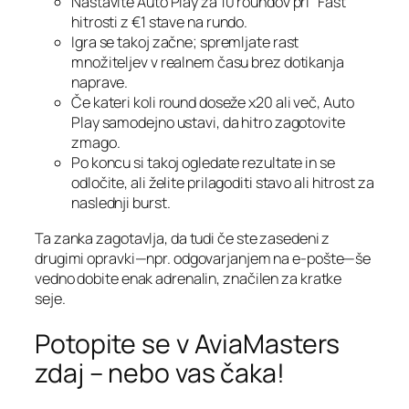
Nastavite Auto Play za 10 roundov pri “Fast”
hitrosti z €1 stave na rundo.
Igra se takoj začne; spremljate rast
množiteljev v realnem času brez dotikanja
naprave.
Če kateri koli round doseže x20 ali več, Auto
Play samodejno ustavi, da hitro zagotovite
zmago.
Po koncu si takoj ogledate rezultate in se
odločite, ali želite prilagoditi stavo ali hitrost za
naslednji burst.
Ta zanka zagotavlja, da tudi če ste zasedeni z
drugimi opravki—npr. odgovarjanjem na e‑pošte—še
vedno dobite enak adrenalin, značilen za kratke
seje.
Potopite se v AviaMasters
zdaj – nebo vas čaka!