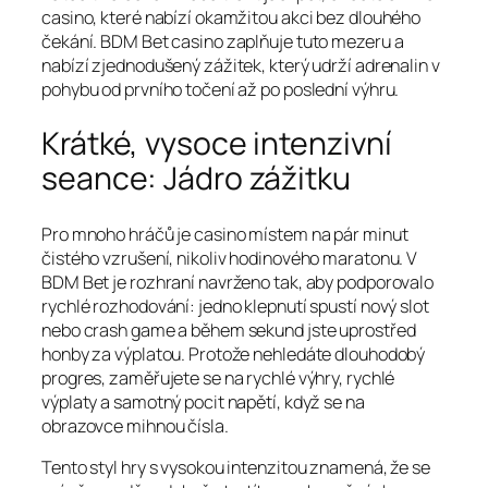
casino, které nabízí okamžitou akci bez dlouhého
čekání. BDM Bet casino zaplňuje tuto mezeru a
nabízí zjednodušený zážitek, který udrží adrenalin v
pohybu od prvního točení až po poslední výhru.
Krátké, vysoce intenzivní
seance: Jádro zážitku
Pro mnoho hráčů je casino místem na pár minut
čistého vzrušení, nikoliv hodinového maratonu. V
BDM Bet je rozhraní navrženo tak, aby podporovalo
rychlé rozhodování: jedno klepnutí spustí nový slot
nebo crash game a během sekund jste uprostřed
honby za výplatou. Protože nehledáte dlouhodobý
progres, zaměřujete se na rychlé výhry, rychlé
výplaty a samotný pocit napětí, když se na
obrazovce mihnou čísla.
Tento styl hry s vysokou intenzitou znamená, že se