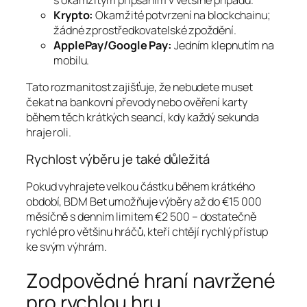
s okamžitým připsáním v většině případů.
Krypto:
Okamžité potvrzení na blockchainu;
žádné zprostředkovatelské zpoždění.
ApplePay/Google Pay:
Jedním klepnutím na
mobilu.
Tato rozmanitost zajišťuje, že nebudete muset
čekat na bankovní převody nebo ověření karty
během těch krátkých seancí, kdy každý sekunda
hraje roli.
Rychlost výběru je také důležitá
Pokud vyhrajete velkou částku během krátkého
období, BDM Bet umožňuje výběry až do €15 000
měsíčně s denním limitem €2 500 – dostatečně
rychlé pro většinu hráčů, kteří chtějí rychlý přístup
ke svým výhrám.
Zodpovědné hraní navržené
pro rychlou hru