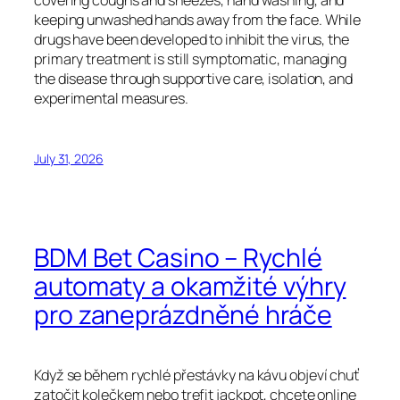
covering coughs and sneezes, hand washing, and
keeping unwashed hands away from the face. While
drugs have been developed to inhibit the virus, the
primary treatment is still symptomatic, managing
the disease through supportive care, isolation, and
experimental measures.
July 31, 2026
BDM Bet Casino – Rychlé
automaty a okamžité výhry
pro zaneprázdněné hráče
Když se během rychlé přestávky na kávu objeví chuť
zatočit kolečkem nebo trefit jackpot, chcete online