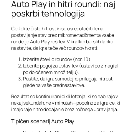
Auto Play in hitri roundi: naj
poskrbi tehnologija
Če želite čisto hitrost in se osredotočiti le na
postavljanje stav brez mikromenadžmenta vsake
runde, je Auto Play rešitev. V kratkih burstih lahko
nastavite, da igra teče več roundov hkrati:
Izberite število roundov (npr. 10).
Izberite pogoj za ustavitev (ustavi po zmagi ali
po določenem množitelju).
Pustite, da igra samodejno prilagaja hitrost
glede na vaše prednastavitve.
Rezultat so kontinuirani cikli letenja, ki se nabirajo v
nekaj sekundah, ne v minutah—popolno za igralce, ki
imajo raje hitro dogajanje brez ročnega upravljanja.
Tipičen scenarij Auto Play