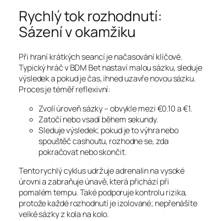
Rychlý tok rozhodnutí:
Sázení v okamžiku
Při hraní krátkých seancí je načasování klíčové.
Typický hráč v BDM Bet nastaví malou sázku, sleduje
výsledek a pokud je čas, ihned uzavře novou sázku.
Proces je téměř reflexivní:
Zvolí úroveň sázky – obvykle mezi €0.10 a €1.
Zatočí nebo vsadí během sekundy.
Sleduje výsledek; pokud je to výhra nebo
spouštěč cashoutu, rozhodne se, zda
pokračovat nebo skončit.
Tento rychlý cyklus udržuje adrenalin na vysoké
úrovni a zabraňuje únavě, která přichází při
pomalém tempu. Také podporuje kontrolu rizika,
protože každé rozhodnutí je izolované; nepřenášíte
velké sázky z kola na kolo.