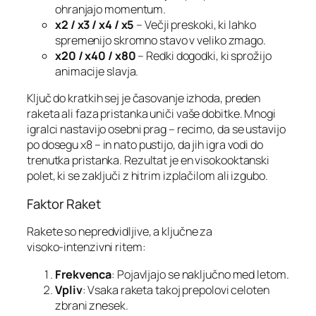
ohranjajo momentum.
x2 / x3 / x4 / x5
– Večji preskoki, ki lahko
spremenijo skromno stavo v veliko zmago.
x20 / x40 / x80
– Redki dogodki, ki sprožijo
animacije slavja.
Ključ do kratkih sej je časovanje izhoda, preden
raketa ali faza pristanka uniči vaše dobitke. Mnogi
igralci nastavijo osebni prag – recimo, da se ustavijo
po dosegu x8 – in nato pustijo, da jih igra vodi do
trenutka pristanka. Rezultat je en visokooktanski
polet, ki se zaključi z hitrim izplačilom ali izgubo.
Faktor Raket
Rakete so nepredvidljive, a ključne za
visoko‑intenzivni ritem:
Frekvenca
: Pojavljajo se naključno med letom.
Vpliv
: Vsaka raketa takoj prepolovi celoten
zbrani znesek.