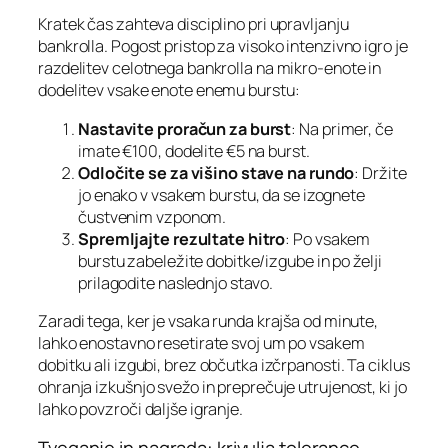
Kratek čas zahteva disciplino pri upravljanju
bankrolla. Pogost pristop za visoko intenzivno igro je
razdelitev celotnega bankrolla na mikro‑enote in
dodelitev vsake enote enemu burstu:
Nastavite proračun za burst
: Na primer, če
imate €100, dodelite €5 na burst.
Odločite se za višino stave na rundo
: Držite
jo enako v vsakem burstu, da se izognete
čustvenim vzponom.
Spremljajte rezultate hitro
: Po vsakem
burstu zabeležite dobitke/izgube in po želji
prilagodite naslednjo stavo.
Zaradi tega, ker je vsaka runda krajša od minute,
lahko enostavno resetirate svoj um po vsakem
dobitku ali izgubi, brez občutka izčrpanosti. Ta ciklus
ohranja izkušnjo svežo in preprečuje utrujenost, ki jo
lahko povzroči daljše igranje.