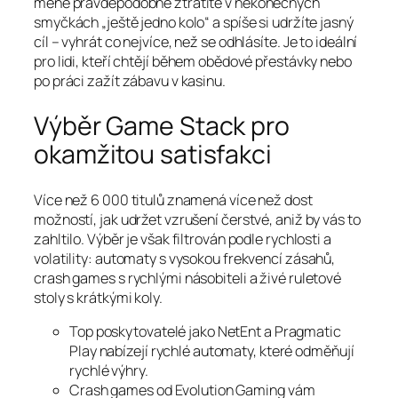
méně pravděpodobně ztratíte v nekonečných
smyčkách „ještě jedno kolo“ a spíše si udržíte jasný
cíl – vyhrát co nejvíce, než se odhlásíte. Je to ideální
pro lidi, kteří chtějí během obědové přestávky nebo
po práci zažít zábavu v kasinu.
Výběr Game Stack pro
okamžitou satisfakci
Více než 6 000 titulů znamená více než dost
možností, jak udržet vzrušení čerstvé, aniž by vás to
zahltilo. Výběr je však filtrován podle rychlosti a
volatility: automaty s vysokou frekvencí zásahů,
crash games s rychlými násobiteli a živé ruletové
stoly s krátkými koly.
Top poskytovatelé jako NetEnt a Pragmatic
Play nabízejí rychlé automaty, které odměňují
rychlé výhry.
Crash games od Evolution Gaming vám