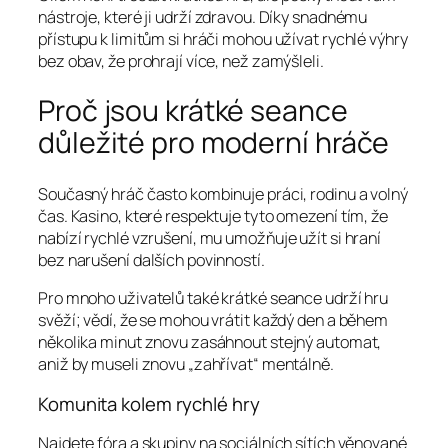
nástroje, které ji udrží zdravou. Díky snadnému
přístupu k limitům si hráči mohou užívat rychlé výhry
bez obav, že prohrají více, než zamýšleli.
Proč jsou krátké seance
důležité pro moderní hráče
Současný hráč často kombinuje práci, rodinu a volný
čas. Kasino, které respektuje tyto omezení tím, že
nabízí rychlé vzrušení, mu umožňuje užít si hraní
bez narušení dalších povinností.
Pro mnoho uživatelů také krátké seance udrží hru
svěží; vědí, že se mohou vrátit každý den a během
několika minut znovu zasáhnout stejný automat,
aniž by museli znovu „zahřívat“ mentálně.
Komunita kolem rychlé hry
Najdete fóra a skupiny na sociálních sítích věnované