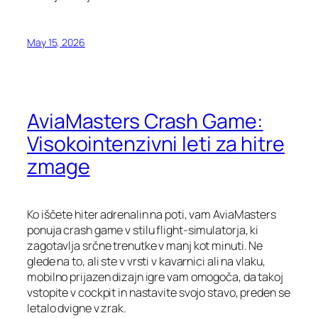
May 15, 2026
AviaMasters Crash Game:
Visokointenzivni leti za hitre
zmage
Ko iščete hiter adrenalin na poti, vam AviaMasters
ponuja crash game v stilu flight‑simulatorja, ki
zagotavlja srčne trenutke v manj kot minuti. Ne
glede na to, ali ste v vrsti v kavarnici ali na vlaku,
mobilno prijazen dizajn igre vam omogoča, da takoj
vstopite v cockpit in nastavite svojo stavo, preden se
letalo dvigne v zrak.