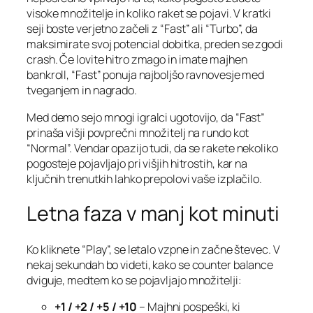
visoke množitelje in koliko raket se pojavi. V kratki
seji boste verjetno začeli z “Fast” ali “Turbo”, da
maksimirate svoj potencial dobitka, preden se zgodi
crash. Če lovite hitro zmago in imate majhen
bankroll, “Fast” ponuja najboljšo ravnovesje med
tveganjem in nagrado.
Med demo sejo mnogi igralci ugotovijo, da “Fast”
prinaša višji povprečni množitelj na rundo kot
“Normal”. Vendar opazijo tudi, da se rakete nekoliko
pogosteje pojavljajo pri višjih hitrostih, kar na
ključnih trenutkih lahko prepolovi vaše izplačilo.
Letna faza v manj kot minuti
Ko kliknete “Play”, se letalo vzpne in začne števec. V
nekaj sekundah bo videti, kako se counter balance
dviguje, medtem ko se pojavljajo množitelji:
+1 / +2 / +5 / +10
– Majhni pospeški, ki