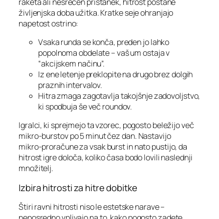
raketa ali nesrečen pristanek, hitrost postane
življenjska doba užitka. Kratke seje ohranjajo
napetost ostrino:
Vsaka runda se konča, preden jo lahko
popolnoma obdelate – vaš um ostaja v
“akcijskem načinu”.
Iz ene letenje preklopite na drugo brez dolgih
praznih intervalov.
Hitra zmaga zagotavlja takojšnje zadovoljstvo,
ki spodbuja še več roundov.
Igralci, ki sprejmejo ta vzorec, pogosto beležijo več
mikro‑burstov po 5 minut čez dan. Nastavijo
mikro‑proračune za vsak burst in nato pustijo, da
hitrost igre določa, koliko časa bodo lovili naslednji
množitelj.
Izbira hitrosti za hitre dobitke
Štiri ravni hitrosti niso le estetske narave –
neposredno vplivajo na to, kako pogosto zadete