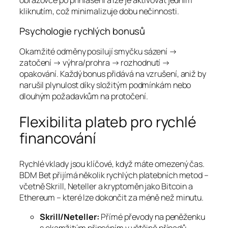
kliknutím, což minimalizuje dobu nečinnosti.
Psychologie rychlých bonusů
Okamžité odměny posilují smyčku sázení →
zatočení → výhra/prohra → rozhodnutí →
opakování. Každý bonus přidává na vzrušení, aniž by
narušil plynulost díky složitým podmínkám nebo
dlouhým požadavkům na protočení.
Flexibilita plateb pro rychlé
financování
Rychlé vklady jsou klíčové, když máte omezený čas.
BDM Bet přijímá několik rychlých platebních metod –
včetně Skrill, Neteller a kryptoměn jako Bitcoin a
Ethereum – které lze dokončit za méně než minutu.
Skrill/Neteller:
Přímé převody na peněženku