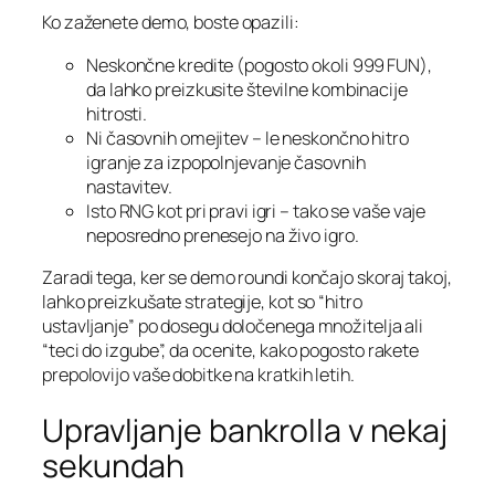
Ko zaženete demo, boste opazili:
Neskončne kredite (pogosto okoli 999 FUN),
da lahko preizkusite številne kombinacije
hitrosti.
Ni časovnih omejitev – le neskončno hitro
igranje za izpopolnjevanje časovnih
nastavitev.
Isto RNG kot pri pravi igri – tako se vaše vaje
neposredno prenesejo na živo igro.
Zaradi tega, ker se demo roundi končajo skoraj takoj,
lahko preizkušate strategije, kot so “hitro
ustavljanje” po dosegu določenega množitelja ali
“teci do izgube”, da ocenite, kako pogosto rakete
prepolovijo vaše dobitke na kratkih letih.
Upravljanje bankrolla v nekaj
sekundah