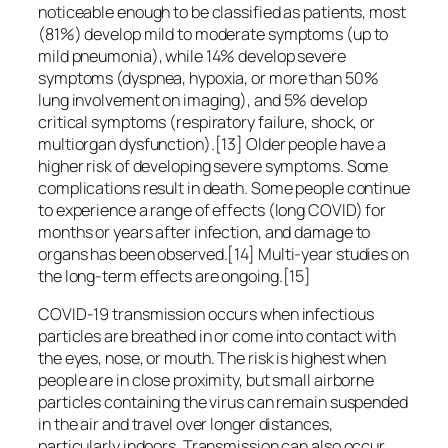
noticeable enough to be classified as patients, most
(81%) develop mild to moderate symptoms (up to
mild pneumonia), while 14% develop severe
symptoms (dyspnea, hypoxia, or more than 50%
lung involvement on imaging), and 5% develop
critical symptoms (respiratory failure, shock, or
multiorgan dysfunction).[13] Older people have a
higher risk of developing severe symptoms. Some
complications result in death. Some people continue
to experience a range of effects (long COVID) for
months or years after infection, and damage to
organs has been observed.[14] Multi-year studies on
the long-term effects are ongoing.[15]
COVID‑19 transmission occurs when infectious
particles are breathed in or come into contact with
the eyes, nose, or mouth. The risk is highest when
people are in close proximity, but small airborne
particles containing the virus can remain suspended
in the air and travel over longer distances,
particularly indoors. Transmission can also occur