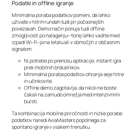
Podatki in offline igranje
Minimalna poraba podatkov pomeni, da lahko
uživate v hitrih rundah tudi pri počasnejših
povezavah. Demo način ponuja tudi offline
zmogljivosti po nalaganju—torej lahko vadite med
izpadi Wi‑Fi-ja na letalu ali v območjih z občasnim
signalom.
Ni potrebe po prenosu aplikacije; instant igra
prek mobilnih brskalnikov.
Minimalna poraba podatkov ohranja seje hitre
in učinkovite.
Offline demo zagotavlja, da nikoli ne boste
čakali na zamudo omrežja med intenzivnimi
bursti.
Ta kombinacija mobilne priročnosti in nizke porabe
podatkov naredi AviaMasters popolnega za
spontano igranje v vsakem trenutku.