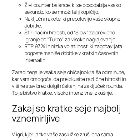
Živi counter balance, ki se posodablja vsako
sekundo, ko se množitelji kopičijo.
Naključni rakete, ki prepolovijo vaše skupne
dobitke.
Štiri načini hitrosti, od “Slow” za previdno
igranje do “Turbo” za visoko nagrajevanje.
RTP 97 % in nizka volatilnost, ki zagotavljata
pogoste manjše dobitke v kratkih časovnih
intervalih.
Zaradi tega je vsaka seja običajno krajša od minute,
kar vam omogoča, da preizkusite različne hitrosti in
višine stav brez dolgih čakanj na zaključek rounda.
To je bistvo kratke, visoko intenzivne izkušnje.
Zakaj so kratke seje najbolj
vznemirljive
V igri, kjer lahko vaše zaslužke zruši ena sama