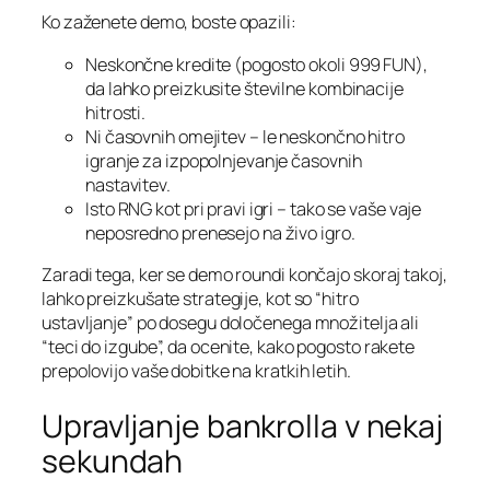
Ko zaženete demo, boste opazili:
Neskončne kredite (pogosto okoli 999 FUN),
da lahko preizkusite številne kombinacije
hitrosti.
Ni časovnih omejitev – le neskončno hitro
igranje za izpopolnjevanje časovnih
nastavitev.
Isto RNG kot pri pravi igri – tako se vaše vaje
neposredno prenesejo na živo igro.
Zaradi tega, ker se demo roundi končajo skoraj takoj,
lahko preizkušate strategije, kot so “hitro
ustavljanje” po dosegu določenega množitelja ali
“teci do izgube”, da ocenite, kako pogosto rakete
prepolovijo vaše dobitke na kratkih letih.
Upravljanje bankrolla v nekaj
sekundah