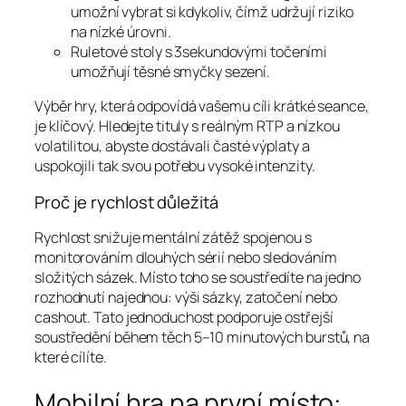
umožní vybrat si kdykoliv, čímž udržují riziko
na nízké úrovni.
Ruletové stoly s 3sekundovými točeními
umožňují těsné smyčky sezení.
Výběr hry, která odpovídá vašemu cíli krátké seance,
je klíčový. Hledejte tituly s reálným RTP a nízkou
volatilitou, abyste dostávali časté výplaty a
uspokojili tak svou potřebu vysoké intenzity.
Proč je rychlost důležitá
Rychlost snižuje mentální zátěž spojenou s
monitorováním dlouhých sérií nebo sledováním
složitých sázek. Místo toho se soustředíte na jedno
rozhodnutí najednou: výši sázky, zatočení nebo
cashout. Tato jednoduchost podporuje ostřejší
soustředění během těch 5–10 minutových burstů, na
které cílíte.
Mobilní hra na první místo: