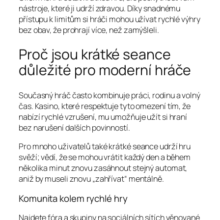
nástroje, které ji udrží zdravou. Díky snadnému
přístupu k limitům si hráči mohou užívat rychlé výhry
bez obav, že prohrají více, než zamýšleli.
Proč jsou krátké seance
důležité pro moderní hráče
Současný hráč často kombinuje práci, rodinu a volný
čas. Kasino, které respektuje tyto omezení tím, že
nabízí rychlé vzrušení, mu umožňuje užít si hraní
bez narušení dalších povinností.
Pro mnoho uživatelů také krátké seance udrží hru
svěží; vědí, že se mohou vrátit každý den a během
několika minut znovu zasáhnout stejný automat,
aniž by museli znovu „zahřívat“ mentálně.
Komunita kolem rychlé hry
Najdete fóra a skupiny na sociálních sítích věnované