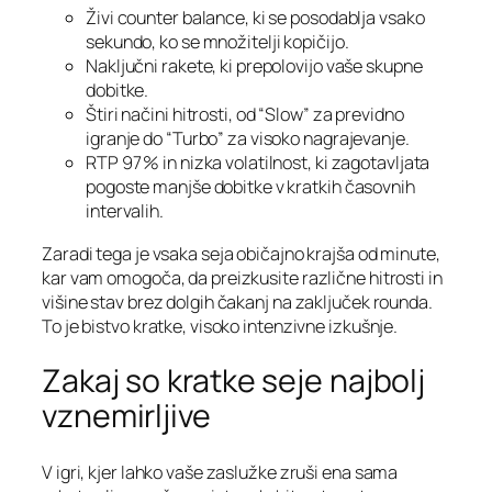
Živi counter balance, ki se posodablja vsako
sekundo, ko se množitelji kopičijo.
Naključni rakete, ki prepolovijo vaše skupne
dobitke.
Štiri načini hitrosti, od “Slow” za previdno
igranje do “Turbo” za visoko nagrajevanje.
RTP 97 % in nizka volatilnost, ki zagotavljata
pogoste manjše dobitke v kratkih časovnih
intervalih.
Zaradi tega je vsaka seja običajno krajša od minute,
kar vam omogoča, da preizkusite različne hitrosti in
višine stav brez dolgih čakanj na zaključek rounda.
To je bistvo kratke, visoko intenzivne izkušnje.
Zakaj so kratke seje najbolj
vznemirljive
V igri, kjer lahko vaše zaslužke zruši ena sama