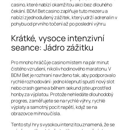
casino, které nabízí okamžitou akci bez dlouhého
čekání. BDM Bet casino zaplňuje tuto mezeru a
nabízí zjednodušený zážitek, který udrží adrenalin v
pohybu od prvního točení až po poslední výhru.
Krátké, vysoce intenzivní
seance: Jádro zážitku
Pro mnoho hráčů je casino místem na pár minut
čistého vzrušení, nikoliv hodinového maratonu. V
BDM Bet je rozhraní navrženo tak, aby podporovalo
rychlé rozhodování: jedno klepnutí spustí nový slot
nebo crash game a během sekund jste uprostřed
honby za výplatou. Protože nehledáte dlouhodobý
progres, zaměřujete se na rychlé výhry, rychlé
výplaty a samotný pocit napětí, když se na
obrazovce mihnou čísla.
Tento styl hry s vysokou intenzitou znamená, že se