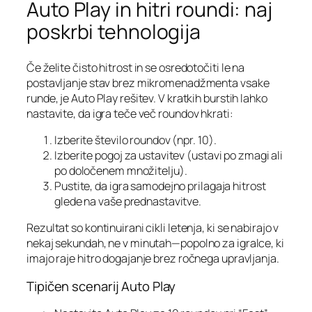
Auto Play in hitri roundi: naj
poskrbi tehnologija
Če želite čisto hitrost in se osredotočiti le na
postavljanje stav brez mikromenadžmenta vsake
runde, je Auto Play rešitev. V kratkih burstih lahko
nastavite, da igra teče več roundov hkrati:
Izberite število roundov (npr. 10).
Izberite pogoj za ustavitev (ustavi po zmagi ali
po določenem množitelju).
Pustite, da igra samodejno prilagaja hitrost
glede na vaše prednastavitve.
Rezultat so kontinuirani cikli letenja, ki se nabirajo v
nekaj sekundah, ne v minutah—popolno za igralce, ki
imajo raje hitro dogajanje brez ročnega upravljanja.
Tipičen scenarij Auto Play