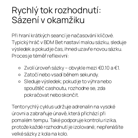
Rychlý tok rozhodnutí:
Sázení v okamžiku
Při hraní krátkých seancí je načasování klíčové.
Typický hráč v BDM Bet nastaví malou sázku, sleduje
výsledek a pokud je čas, ihned uzavře novou sázku.
Proces je téměř reflexivní:
Zvolí úroveň sázky – obvykle mezi €0.10 a €1.
Zatočí nebo vsadí během sekundy.
Sleduje výsledek; pokud je to výhra nebo
spouštěč cashoutu, rozhodne se, zda
pokračovat nebo skončit.
Tento rychlý cyklus udržuje adrenalin na vysoké
úrovni a zabraňuje únavě, která přichází při
pomalém tempu. Také podporuje kontrolu rizika,
protože každé rozhodnutí je izolované; nepřenášíte
velké sázky z kola na kolo.