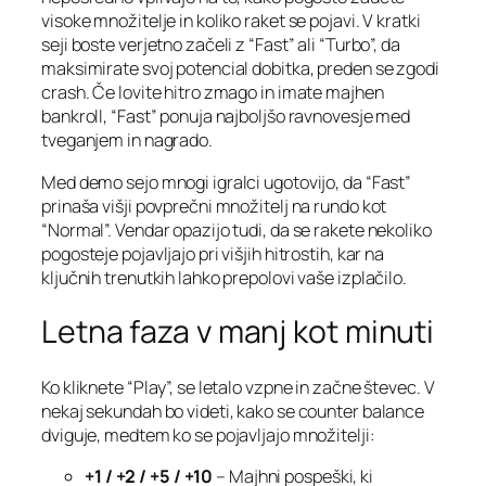
visoke množitelje in koliko raket se pojavi. V kratki
seji boste verjetno začeli z “Fast” ali “Turbo”, da
maksimirate svoj potencial dobitka, preden se zgodi
crash. Če lovite hitro zmago in imate majhen
bankroll, “Fast” ponuja najboljšo ravnovesje med
tveganjem in nagrado.
Med demo sejo mnogi igralci ugotovijo, da “Fast”
prinaša višji povprečni množitelj na rundo kot
“Normal”. Vendar opazijo tudi, da se rakete nekoliko
pogosteje pojavljajo pri višjih hitrostih, kar na
ključnih trenutkih lahko prepolovi vaše izplačilo.
Letna faza v manj kot minuti
Ko kliknete “Play”, se letalo vzpne in začne števec. V
nekaj sekundah bo videti, kako se counter balance
dviguje, medtem ko se pojavljajo množitelji:
+1 / +2 / +5 / +10
– Majhni pospeški, ki