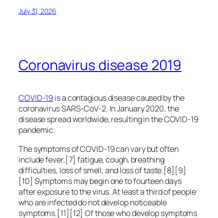
July 31, 2026
Coronavirus disease 2019
COVID-19
is a contagious disease caused by the
coronavirus SARS-CoV-2. In January 2020, the
disease spread worldwide, resulting in the COVID-19
pandemic.
The symptoms of COVID‑19 can vary but often
include fever,[7] fatigue, cough, breathing
difficulties, loss of smell, and loss of taste.[8][9]
[10] Symptoms may begin one to fourteen days
after exposure to the virus. At least a third of people
who are infected do not develop noticeable
symptoms.[11][12] Of those who develop symptoms