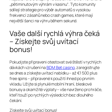
„pětiminutovým výhrám v kasinu“. Tyto komunity
sdílejí strategie pro výběr automatů s vysokou
frekvencí zásahů nebo crash games, které mají
největší šanci na výhru během sekund.
Vaše další rychlá výhra čeká
– Získejte svůj uvítací
bonus!
Pokud jste připraveni otestovat své štěstí v rychlých
dávkách vzrušení na
BDM Bet casino
, zaregistrujte
se dnes a získejte uvítací nabídku – až €1 500 plus
free spins – připravené k použití ihned po prvním
vkladu. Užijte si plynulé mobilní hraní, bleskové
bonusy a okamžité výplaty – vše navrženo pro hráče,
kteří touží po rychlých výsledcích bez dlouhého
čekání.
Získejte svůj uvítací bonus!