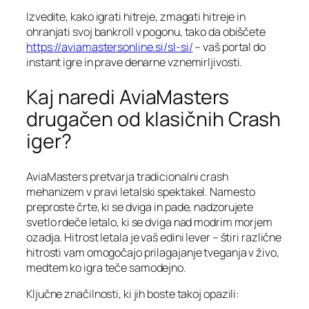
Izvedite, kako igrati hitreje, zmagati hitreje in
ohranjati svoj bankroll v pogonu, tako da obiščete
https://aviamastersonline.si/sl-si/
– vaš portal do
instant igre in prave denarne vznemirljivosti.
Kaj naredi AviaMasters
drugačen od klasičnih Crash
iger?
AviaMasters pretvarja tradicionalni crash
mehanizem v pravi letalski spektakel. Namesto
preproste črte, ki se dviga in pade, nadzorujete
svetlo rdeče letalo, ki se dviga nad modrim morjem
ozadja. Hitrost letala je vaš edini lever – štiri različne
hitrosti vam omogočajo prilagajanje tveganja v živo,
medtem ko igra teče samodejno.
Ključne značilnosti, ki jih boste takoj opazili: