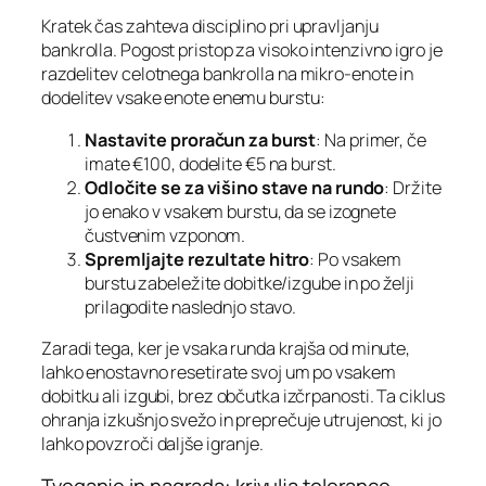
Kratek čas zahteva disciplino pri upravljanju
bankrolla. Pogost pristop za visoko intenzivno igro je
razdelitev celotnega bankrolla na mikro‑enote in
dodelitev vsake enote enemu burstu:
Nastavite proračun za burst
: Na primer, če
imate €100, dodelite €5 na burst.
Odločite se za višino stave na rundo
: Držite
jo enako v vsakem burstu, da se izognete
čustvenim vzponom.
Spremljajte rezultate hitro
: Po vsakem
burstu zabeležite dobitke/izgube in po želji
prilagodite naslednjo stavo.
Zaradi tega, ker je vsaka runda krajša od minute,
lahko enostavno resetirate svoj um po vsakem
dobitku ali izgubi, brez občutka izčrpanosti. Ta ciklus
ohranja izkušnjo svežo in preprečuje utrujenost, ki jo
lahko povzroči daljše igranje.