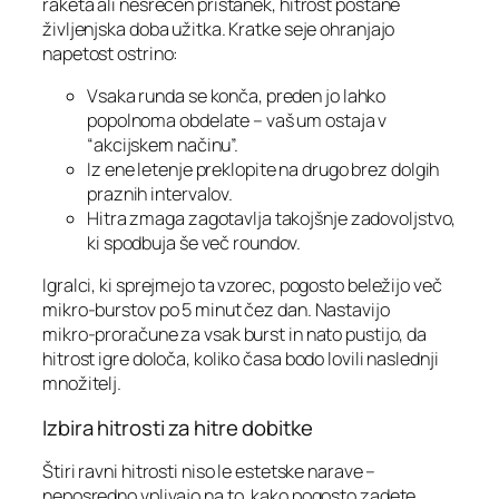
raketa ali nesrečen pristanek, hitrost postane
življenjska doba užitka. Kratke seje ohranjajo
napetost ostrino:
Vsaka runda se konča, preden jo lahko
popolnoma obdelate – vaš um ostaja v
“akcijskem načinu”.
Iz ene letenje preklopite na drugo brez dolgih
praznih intervalov.
Hitra zmaga zagotavlja takojšnje zadovoljstvo,
ki spodbuja še več roundov.
Igralci, ki sprejmejo ta vzorec, pogosto beležijo več
mikro‑burstov po 5 minut čez dan. Nastavijo
mikro‑proračune za vsak burst in nato pustijo, da
hitrost igre določa, koliko časa bodo lovili naslednji
množitelj.
Izbira hitrosti za hitre dobitke
Štiri ravni hitrosti niso le estetske narave –
neposredno vplivajo na to, kako pogosto zadete