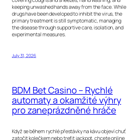
covering coughs and sneezes, hand washing, and
keeping unwashed hands away from the face. While
drugs have been developed to inhibit the virus, the
primary treatment is still symptomatic, managing
the disease through supportive care, isolation, and
experimental measures.
July 31, 2026
BDM Bet Casino – Rychlé
automaty a okamžité výhry
pro zaneprázdněné hráče
Když se během rychlé přestávky na kávu objeví chuť
zatočit kolečkem nebo trefit jackpot, chcete online