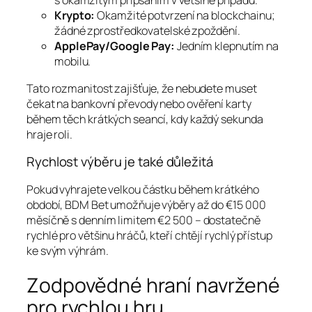
s okamžitým připsáním v většině případů.
Krypto:
Okamžité potvrzení na blockchainu;
žádné zprostředkovatelské zpoždění.
ApplePay/Google Pay:
Jedním klepnutím na
mobilu.
Tato rozmanitost zajišťuje, že nebudete muset
čekat na bankovní převody nebo ověření karty
během těch krátkých seancí, kdy každý sekunda
hraje roli.
Rychlost výběru je také důležitá
Pokud vyhrajete velkou částku během krátkého
období, BDM Bet umožňuje výběry až do €15 000
měsíčně s denním limitem €2 500 – dostatečně
rychlé pro většinu hráčů, kteří chtějí rychlý přístup
ke svým výhrám.
Zodpovědné hraní navržené
pro rychlou hru