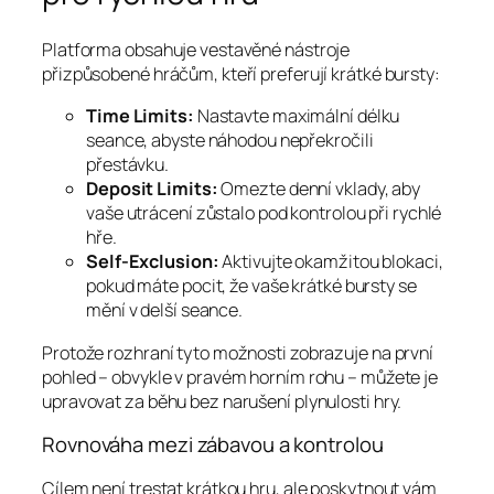
Platforma obsahuje vestavěné nástroje
přizpůsobené hráčům, kteří preferují krátké bursty:
Time Limits:
Nastavte maximální délku
seance, abyste náhodou nepřekročili
přestávku.
Deposit Limits:
Omezte denní vklady, aby
vaše utrácení zůstalo pod kontrolou při rychlé
hře.
Self‑Exclusion:
Aktivujte okamžitou blokaci,
pokud máte pocit, že vaše krátké bursty se
mění v delší seance.
Protože rozhraní tyto možnosti zobrazuje na první
pohled – obvykle v pravém horním rohu – můžete je
upravovat za běhu bez narušení plynulosti hry.
Rovnováha mezi zábavou a kontrolou
Cílem není trestat krátkou hru, ale poskytnout vám