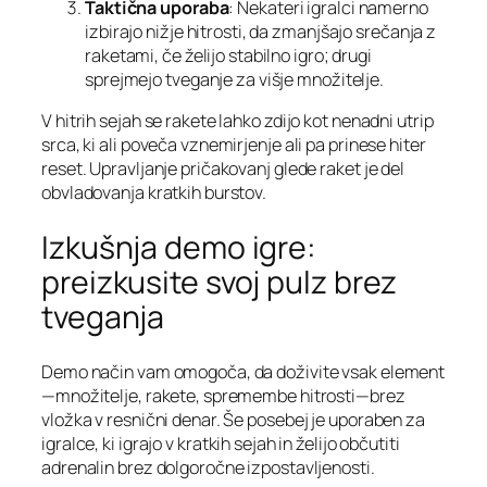
Taktična uporaba
: Nekateri igralci namerno
izbirajo nižje hitrosti, da zmanjšajo srečanja z
raketami, če želijo stabilno igro; drugi
sprejmejo tveganje za višje množitelje.
V hitrih sejah se rakete lahko zdijo kot nenadni utrip
srca, ki ali poveča vznemirjenje ali pa prinese hiter
reset. Upravljanje pričakovanj glede raket je del
obvladovanja kratkih burstov.
Izkušnja demo igre:
preizkusite svoj pulz brez
tveganja
Demo način vam omogoča, da doživite vsak element
—množitelje, rakete, spremembe hitrosti—brez
vložka v resnični denar. Še posebej je uporaben za
igralce, ki igrajo v kratkih sejah in želijo občutiti
adrenalin brez dolgoročne izpostavljenosti.