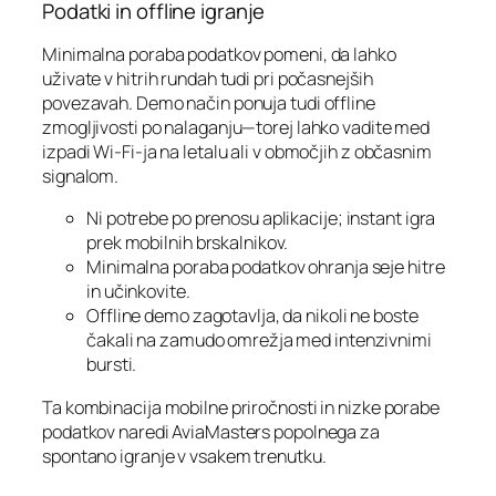
Podatki in offline igranje
Minimalna poraba podatkov pomeni, da lahko
uživate v hitrih rundah tudi pri počasnejših
povezavah. Demo način ponuja tudi offline
zmogljivosti po nalaganju—torej lahko vadite med
izpadi Wi‑Fi-ja na letalu ali v območjih z občasnim
signalom.
Ni potrebe po prenosu aplikacije; instant igra
prek mobilnih brskalnikov.
Minimalna poraba podatkov ohranja seje hitre
in učinkovite.
Offline demo zagotavlja, da nikoli ne boste
čakali na zamudo omrežja med intenzivnimi
bursti.
Ta kombinacija mobilne priročnosti in nizke porabe
podatkov naredi AviaMasters popolnega za
spontano igranje v vsakem trenutku.