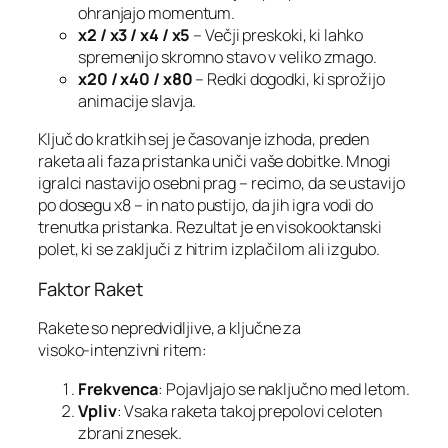
ohranjajo momentum.
x2 / x3 / x4 / x5
– Večji preskoki, ki lahko
spremenijo skromno stavo v veliko zmago.
x20 / x40 / x80
– Redki dogodki, ki sprožijo
animacije slavja.
Ključ do kratkih sej je časovanje izhoda, preden
raketa ali faza pristanka uniči vaše dobitke. Mnogi
igralci nastavijo osebni prag – recimo, da se ustavijo
po dosegu x8 – in nato pustijo, da jih igra vodi do
trenutka pristanka. Rezultat je en visokooktanski
polet, ki se zaključi z hitrim izplačilom ali izgubo.
Faktor Raket
Rakete so nepredvidljive, a ključne za
visoko‑intenzivni ritem:
Frekvenca
: Pojavljajo se naključno med letom.
Vpliv
: Vsaka raketa takoj prepolovi celoten
zbrani znesek.