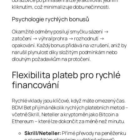
kliknutím, což minimalizuje dobu nečinnosti.
Psychologie rychlých bonusů
Okamžité odměny posilují smyčku sázení →
zatočení → výhra/prohra → rozhodnutí →
opakování. Každý bonus přidává na vzrušení, aniž by
narušil plynulost díky složitým podmínkám nebo
dlouhým požadavkům na protočení.
Flexibilita plateb pro rychlé
financování
Rychlé vklady jsou klíčové, když máte omezený čas.
BDM Bet přijímá několik rychlých platebních metod –
včetně Skrill, Neteller a kryptoměn jako Bitcoin a
Ethereum – které lze dokončit za méně než minutu.
Skrill/Neteller:
Přímé převody na peněženku