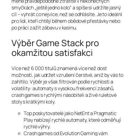
méně pravděpodobně ztratíte v nekonečných
smyčkách „ještě jedno kolo“ a spíše si udržíte jasný
cíl – vyhrát co nejvíce, než se odhlásíte. Je to ideální
pro lidi, kteří chtějí během obědové přestávky nebo
po práci zažít zábavu v kasinu.
Výběr Game Stack pro
okamžitou satisfakci
Více než 6 000 titulů znamená více než dost
možností, jak udržet vzrušení čerstvé, aniž by vás to
zahltilo. Výběr je však filtrován podle rychlosti a
volatility: automaty s vysokou frekvencí zásahů,
crash games s rychlými násobiteli a živé ruletové
stoly s krátkými koly.
Top poskytovatelé jako NetEnt a Pragmatic
Play nabízejí rychlé automaty, které odměňují
rychlé výhry.
Crash games od Evolution Gaming vám