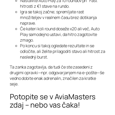
Nastavite Auto Play za 10 roundov pri “Fast”
hitrosti z €1 stave na rundo.
Igra se takoj začne; spremljate rast
množiteljev v realnem času brez dotikanja
naprave.
Če kateri koli round doseže x20 ali več, Auto
Play samodejno ustavi, da hitro zagotovite
zmago.
Po koncu si takoj ogledate rezultate in se
odločite, ali želite prilagoditi stavo ali hitrost za
naslednji burst.
Ta zanka zagotavlja, da tudi če ste zasedeni z
drugimi opravki—npr. odgovarjanjem na e‑pošte—še
vedno dobite enak adrenalin, značilen za kratke
seje.
Potopite se v AviaMasters
zdaj – nebo vas čaka!