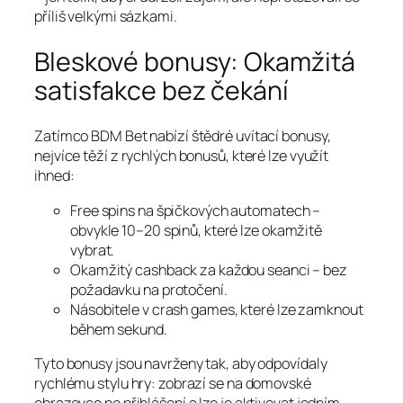
příliš velkými sázkami.
Bleskové bonusy: Okamžitá
satisfakce bez čekání
Zatímco BDM Bet nabízí štědré uvítací bonusy,
nejvíce těží z rychlých bonusů, které lze využít
ihned:
Free spins na špičkových automatech –
obvykle 10–20 spinů, které lze okamžitě
vybrat.
Okamžitý cashback za každou seanci – bez
požadavku na protočení.
Násobitele v crash games, které lze zamknout
během sekund.
Tyto bonusy jsou navrženy tak, aby odpovídaly
rychlému stylu hry: zobrazí se na domovské
obrazovce po přihlášení a lze je aktivovat jedním