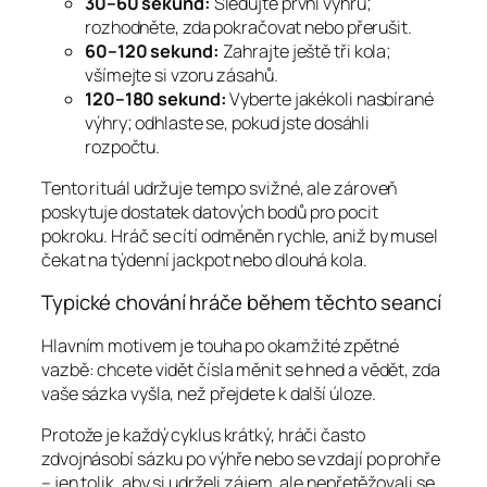
30–60 sekund:
Sledujte první výhru;
rozhodněte, zda pokračovat nebo přerušit.
60–120 sekund:
Zahrajte ještě tři kola;
všímejte si vzoru zásahů.
120–180 sekund:
Vyberte jakékoli nasbírané
výhry; odhlaste se, pokud jste dosáhli
rozpočtu.
Tento rituál udržuje tempo svižné, ale zároveň
poskytuje dostatek datových bodů pro pocit
pokroku. Hráč se cítí odměněn rychle, aniž by musel
čekat na týdenní jackpot nebo dlouhá kola.
Typické chování hráče během těchto seancí
Hlavním motivem je touha po okamžité zpětné
vazbě: chcete vidět čísla měnit se hned a vědět, zda
vaše sázka vyšla, než přejdete k další úloze.
Protože je každý cyklus krátký, hráči často
zdvojnásobí sázku po výhře nebo se vzdají po prohře
– jen tolik, aby si udrželi zájem, ale nepřetěžovali se