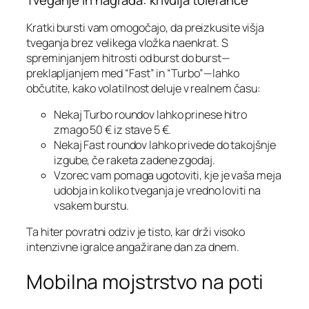
Tveganje in nagrada: krivulja tolerance
Kratki bursti vam omogočajo, da preizkusite višja
tveganja brez velikega vložka naenkrat. S
spreminjanjem hitrosti od burst do burst—
preklapljanjem med “Fast” in “Turbo”—lahko
občutite, kako volatilnost deluje v realnem času:
Nekaj Turbo roundov lahko prinese hitro
zmago 50 € iz stave 5 €.
Nekaj Fast roundov lahko privede do takojšnje
izgube, če raketa zadene zgodaj.
Vzorec vam pomaga ugotoviti, kje je vaša meja
udobja in koliko tveganja je vredno loviti na
vsakem burstu.
Ta hiter povratni odziv je tisto, kar drži visoko
intenzivne igralce angažirane dan za dnem.
Mobilna mojstrstvo na poti