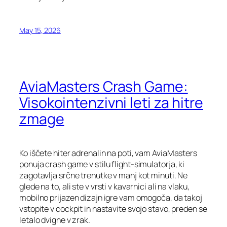
May 15, 2026
AviaMasters Crash Game:
Visokointenzivni leti za hitre
zmage
Ko iščete hiter adrenalin na poti, vam AviaMasters
ponuja crash game v stilu flight‑simulatorja, ki
zagotavlja srčne trenutke v manj kot minuti. Ne
glede na to, ali ste v vrsti v kavarnici ali na vlaku,
mobilno prijazen dizajn igre vam omogoča, da takoj
vstopite v cockpit in nastavite svojo stavo, preden se
letalo dvigne v zrak.