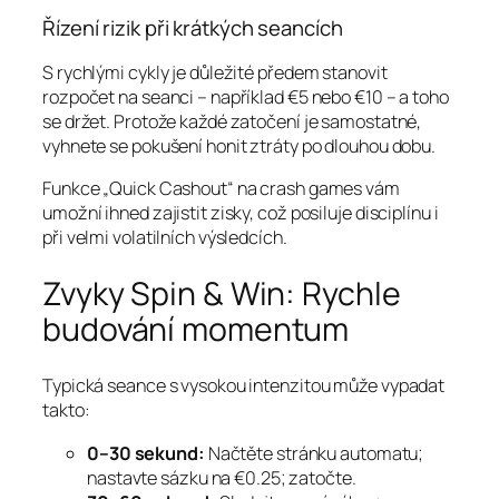
Řízení rizik při krátkých seancích
S rychlými cykly je důležité předem stanovit
rozpočet na seanci – například €5 nebo €10 – a toho
se držet. Protože každé zatočení je samostatné,
vyhnete se pokušení honit ztráty po dlouhou dobu.
Funkce „Quick Cashout“ na crash games vám
umožní ihned zajistit zisky, což posiluje disciplínu i
při velmi volatilních výsledcích.
Zvyky Spin & Win: Rychle
budování momentum
Typická seance s vysokou intenzitou může vypadat
takto:
0–30 sekund:
Načtěte stránku automatu;
nastavte sázku na €0.25; zatočte.