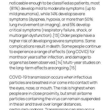
noticeable enough to be classified as patients, most
(81%) develop mild to moderate symptoms (up to
mild pneumonia), while 14% develop severe
symptoms (dyspnea, hypoxia, or more than 50%
lung involvement on imaging), and 5% develop
critical symptoms (respiratory failure, shock, or
multiorgan dysfunction).[13] Older people have a
higher risk of developing severe symptoms. Some
complications result in death. Some people continue
to experience a range of effects (long COVID) for
months or years after infection, and damage to
organs has been observed.[14] Multi-year studies on
the long-term effects are ongoing.[15]
COVID‑19 transmission occurs when infectious
particles are breathed in or come into contact with
the eyes, nose, or mouth. The risk is highest when
people are in close proximity, but small airborne
particles containing the virus can remain suspended
in the air and travel over longer distances,
particularly indoors. Transmission can also occur