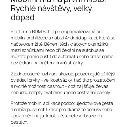
Rychlé návštěvy, velký
dopad
Platforma BDM Bet je plně optimalizovaná pro
mobilní prohlížeče a nabízí Android aplikaci, která se
načte okamžitě. Během těch krátkých okamžiků
mezi schůzkami nebo při čekání na autobus se
můžete přímo pustit do automatu nebo crash game
bez čekání na načtení prvků stránky.
Zjednodušené rozhraní ukazuje pouze nejdůležitější
ovládací prvky – velikost sázky, tlačítko pro zatočení
a rychlé možnosti cashout – což zajišťuje, že vás
nebudou rozptylovat menu nebo postranní panely.
Protože mobilní aplikace podporuje dotykové gesta
a nabízí push notifikace pro okamžité bonusy nebo
upozornění na jackpot, zůstanete v obraze i na
cestách.