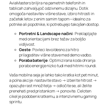
AviaMasters briljira na pametnih telefonih in
tablicah zahvaljujoč odzivnemu dizajnu. Dotik
omogoča nastavitev višine stave, izbiro hitrosti in
začetek letov z enim samim tapom—idealno za
potnike ali popotnike, ki potrebujejo takojšen dostop.
Portretni & Landscape načini
: Preklapljajte
med orientacijami brez težav za boljšo
vidljivost.
Geste
: Povleci levo/desno za hitro
prilagoditev višine stave med demo vadbo.
Poraba baterije
: Optimizirana koda ohranja
porabo energije nizko tudi med hitrimi roundi.
Vaša mobilna seja je lahko tako kratka kot pet minut,
a polna akcije: nastavite stavo → izberite hitrost →
opazujte rast množitelja → odločite se, ali želite
prenehati pred pristankom → ponovite. Celoten
cikel je podoben kratkemu, a intenzivnemu gaming
sprintu.