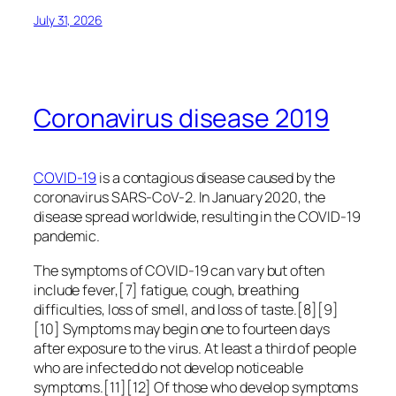
July 31, 2026
Coronavirus disease 2019
COVID-19
is a contagious disease caused by the
coronavirus SARS-CoV-2. In January 2020, the
disease spread worldwide, resulting in the COVID-19
pandemic.
The symptoms of COVID‑19 can vary but often
include fever,[7] fatigue, cough, breathing
difficulties, loss of smell, and loss of taste.[8][9]
[10] Symptoms may begin one to fourteen days
after exposure to the virus. At least a third of people
who are infected do not develop noticeable
symptoms.[11][12] Of those who develop symptoms