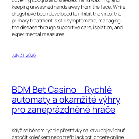
covering coughs and sneezes, hand washing, and
keeping unwashed hands away from the face. While
drugs have been developed to inhibit the virus, the
primary treatment is still symptomatic, managing
the disease through supportive care, isolation, and
experimental measures.
July 31, 2026
BDM Bet Casino – Rychlé
automaty a okamžité výhry
pro zaneprázdněné hráče
Když se během rychlé přestávky na kávu objeví chuť
zatočit kolečkem nebo trefit jackpot, chcete online