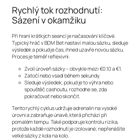
Rychlý tok rozhodnutí:
Sázení v okamžiku
Při hraní krátkých seancí je načasování klíčové.
Typický hráč v BDM Bet nastaví malou sázku, sleduje
výsledek a pokud je čas, ihned uzavře novou sázku.
Proces je téměř reflexivní:
Zvolí úroveň sázky – obvykle mezi €0.10 a €1.
Zatočí nebo vsadí během sekundy.
Sleduje výsledek; pokud je to výhra nebo
spouštěč cashoutu, rozhodne se, zda
pokračovat nebo skončit.
Tento rychlý cyklus udržuje adrenalin na vysoké
úrovni a zabraňuje únavě, která přichází při
pomalém tempu. Také podporuje kontrolu rizika,
protože každé rozhodnutí je izolované; nepřenášíte
velké sázky z kola na kolo.