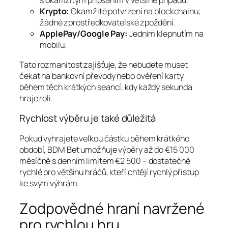
s okamžitým připsáním v většině případů.
Krypto:
Okamžité potvrzení na blockchainu;
žádné zprostředkovatelské zpoždění.
ApplePay/Google Pay:
Jedním klepnutím na
mobilu.
Tato rozmanitost zajišťuje, že nebudete muset
čekat na bankovní převody nebo ověření karty
během těch krátkých seancí, kdy každý sekunda
hraje roli.
Rychlost výběru je také důležitá
Pokud vyhrajete velkou částku během krátkého
období, BDM Bet umožňuje výběry až do €15 000
měsíčně s denním limitem €2 500 – dostatečně
rychlé pro většinu hráčů, kteří chtějí rychlý přístup
ke svým výhrám.
Zodpovědné hraní navržené
pro rychlou hru