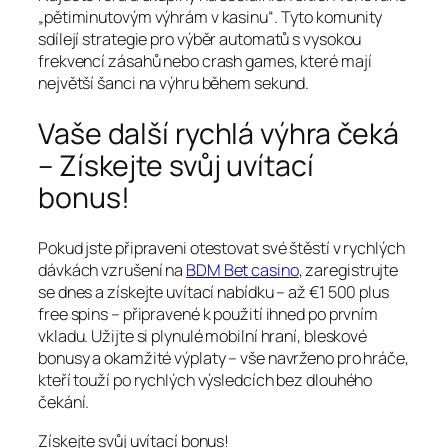
„pětiminutovým výhrám v kasinu“. Tyto komunity
sdílejí strategie pro výběr automatů s vysokou
frekvencí zásahů nebo crash games, které mají
největší šanci na výhru během sekund.
Vaše další rychlá výhra čeká
– Získejte svůj uvítací
bonus!
Pokud jste připraveni otestovat své štěstí v rychlých
dávkách vzrušení na
BDM Bet casino
, zaregistrujte
se dnes a získejte uvítací nabídku – až €1 500 plus
free spins – připravené k použití ihned po prvním
vkladu. Užijte si plynulé mobilní hraní, bleskové
bonusy a okamžité výplaty – vše navrženo pro hráče,
kteří touží po rychlých výsledcích bez dlouhého
čekání.
Získejte svůj uvítací bonus!