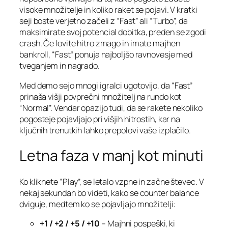
visoke množitelje in koliko raket se pojavi. V kratki
seji boste verjetno začeli z “Fast” ali “Turbo”, da
maksimirate svoj potencial dobitka, preden se zgodi
crash. Če lovite hitro zmago in imate majhen
bankroll, “Fast” ponuja najboljšo ravnovesje med
tveganjem in nagrado.
Med demo sejo mnogi igralci ugotovijo, da “Fast”
prinaša višji povprečni množitelj na rundo kot
“Normal”. Vendar opazijo tudi, da se rakete nekoliko
pogosteje pojavljajo pri višjih hitrostih, kar na
ključnih trenutkih lahko prepolovi vaše izplačilo.
Letna faza v manj kot minuti
Ko kliknete “Play”, se letalo vzpne in začne števec. V
nekaj sekundah bo videti, kako se counter balance
dviguje, medtem ko se pojavljajo množitelji:
+1 / +2 / +5 / +10
– Majhni pospeški, ki