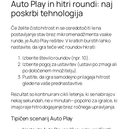
Auto Play in hitri roundi: naj
poskrbi tehnologija
Če želite čisto hitrost in se osredotočiti le na
postavljanje stav brez mikromenadžmenta vsake
runde, je Auto Play rešitev. V kratkih burstih lahko
nastavite, da igra teče več roundov hkrati:
Izberite število roundov (npr. 10).
Izberite pogoj za ustavitev (ustavi po zmagi ali
po določenem množitelju).
Pustite, da igra samodejno prilagaja hitrost
glede na vaše prednastavitve.
Rezultat so kontinuirani cikli letenja, ki se nabirajo v
nekaj sekundah, ne v minutah—popolno za igralce, ki
imajo raje hitro dogajanje brez ročnega upravljanja.
Tipičen scenarij Auto Play