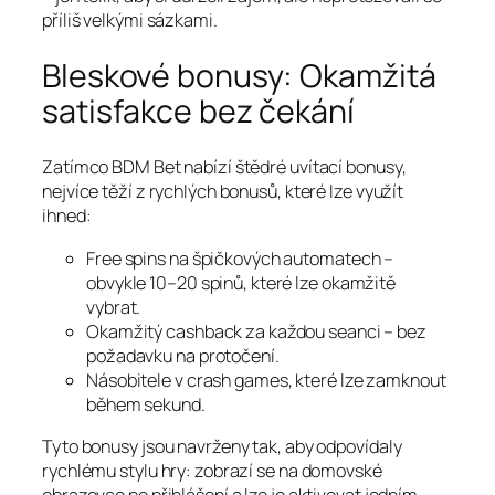
příliš velkými sázkami.
Bleskové bonusy: Okamžitá
satisfakce bez čekání
Zatímco BDM Bet nabízí štědré uvítací bonusy,
nejvíce těží z rychlých bonusů, které lze využít
ihned:
Free spins na špičkových automatech –
obvykle 10–20 spinů, které lze okamžitě
vybrat.
Okamžitý cashback za každou seanci – bez
požadavku na protočení.
Násobitele v crash games, které lze zamknout
během sekund.
Tyto bonusy jsou navrženy tak, aby odpovídaly
rychlému stylu hry: zobrazí se na domovské
obrazovce po přihlášení a lze je aktivovat jedním