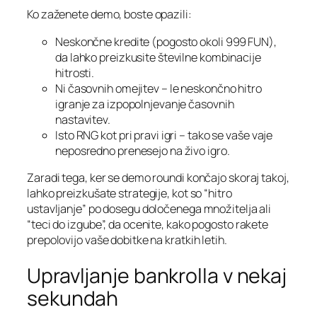
Ko zaženete demo, boste opazili:
Neskončne kredite (pogosto okoli 999 FUN),
da lahko preizkusite številne kombinacije
hitrosti.
Ni časovnih omejitev – le neskončno hitro
igranje za izpopolnjevanje časovnih
nastavitev.
Isto RNG kot pri pravi igri – tako se vaše vaje
neposredno prenesejo na živo igro.
Zaradi tega, ker se demo roundi končajo skoraj takoj,
lahko preizkušate strategije, kot so “hitro
ustavljanje” po dosegu določenega množitelja ali
“teci do izgube”, da ocenite, kako pogosto rakete
prepolovijo vaše dobitke na kratkih letih.
Upravljanje bankrolla v nekaj
sekundah