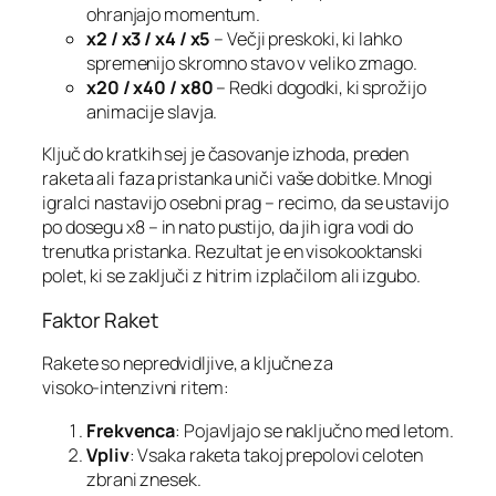
ohranjajo momentum.
x2 / x3 / x4 / x5
– Večji preskoki, ki lahko
spremenijo skromno stavo v veliko zmago.
x20 / x40 / x80
– Redki dogodki, ki sprožijo
animacije slavja.
Ključ do kratkih sej je časovanje izhoda, preden
raketa ali faza pristanka uniči vaše dobitke. Mnogi
igralci nastavijo osebni prag – recimo, da se ustavijo
po dosegu x8 – in nato pustijo, da jih igra vodi do
trenutka pristanka. Rezultat je en visokooktanski
polet, ki se zaključi z hitrim izplačilom ali izgubo.
Faktor Raket
Rakete so nepredvidljive, a ključne za
visoko‑intenzivni ritem:
Frekvenca
: Pojavljajo se naključno med letom.
Vpliv
: Vsaka raketa takoj prepolovi celoten
zbrani znesek.