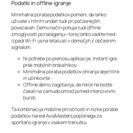
Podatki in offline igranje
Minimalna poraba podatkov pomeni, da lahko
uživate v hitrih rundah tudi pri počasnejših
povezavah. Demo način ponuja tudi offline
zmogljivosti po nalaganju—torej lahko vadite med
izpadi Wi‑Fi-ja na letalu ali v območjih z občasnim
signalom.
Ni potrebe po prenosu aplikacije; instant igra
prek mobilnih brskalnikov.
Minimalna poraba podatkov ohranja seje hitre
in učinkovite.
Offline demo zagotavlja, da nikoli ne boste
čakali na zamudo omrežja med intenzivnimi
bursti.
Ta kombinacija mobilne priročnosti in nizke porabe
podatkov naredi AviaMasters popolnega za
spontano igranje v vsakem trenutku.