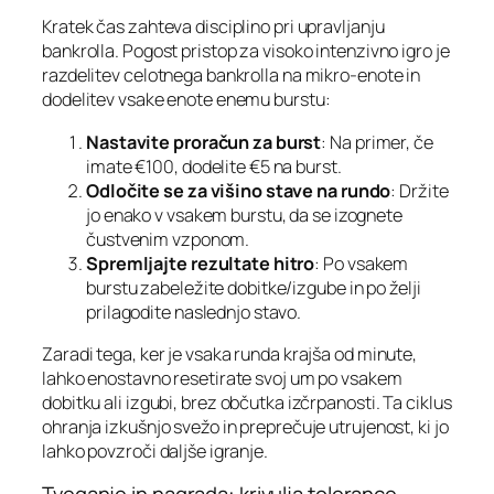
Kratek čas zahteva disciplino pri upravljanju
bankrolla. Pogost pristop za visoko intenzivno igro je
razdelitev celotnega bankrolla na mikro‑enote in
dodelitev vsake enote enemu burstu:
Nastavite proračun za burst
: Na primer, če
imate €100, dodelite €5 na burst.
Odločite se za višino stave na rundo
: Držite
jo enako v vsakem burstu, da se izognete
čustvenim vzponom.
Spremljajte rezultate hitro
: Po vsakem
burstu zabeležite dobitke/izgube in po želji
prilagodite naslednjo stavo.
Zaradi tega, ker je vsaka runda krajša od minute,
lahko enostavno resetirate svoj um po vsakem
dobitku ali izgubi, brez občutka izčrpanosti. Ta ciklus
ohranja izkušnjo svežo in preprečuje utrujenost, ki jo
lahko povzroči daljše igranje.