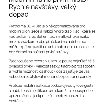
Rychlé návštěvy, velký
dopad
Platforma BDM Bet je plně optimalizovaná pro
mobilní prohlížeče a nabízí Android aplikaci, která se
načte okamžitě. Během těch krátkých okamžiků
mezi schůzkami nebo při čekání na autobus se
můžete přímo pustit do automatu nebo crash game
bez čekání na načtení prvků stránky.
Zjednodušené rozhraní ukazuje pouze nejdůležitější
ovládací prvky – velikost sázky, tlačítko pro zatočení
a rychlé možnosti cashout – což zajišťuje, že vás
nebudou rozptylovat menu nebo postranní panely.
Protože mobilní aplikace podporuje dotykové gesta
a nabízí push notifikace pro okamžité bonusy nebo
upozornění na jackpot, zůstanete v obraze i na
cestách.