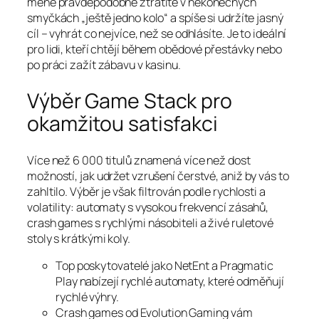
méně pravděpodobně ztratíte v nekonečných
smyčkách „ještě jedno kolo“ a spíše si udržíte jasný
cíl – vyhrát co nejvíce, než se odhlásíte. Je to ideální
pro lidi, kteří chtějí během obědové přestávky nebo
po práci zažít zábavu v kasinu.
Výběr Game Stack pro
okamžitou satisfakci
Více než 6 000 titulů znamená více než dost
možností, jak udržet vzrušení čerstvé, aniž by vás to
zahltilo. Výběr je však filtrován podle rychlosti a
volatility: automaty s vysokou frekvencí zásahů,
crash games s rychlými násobiteli a živé ruletové
stoly s krátkými koly.
Top poskytovatelé jako NetEnt a Pragmatic
Play nabízejí rychlé automaty, které odměňují
rychlé výhry.
Crash games od Evolution Gaming vám