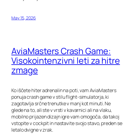
May 15, 2026
AviaMasters Crash Game:
Visokointenzivni leti za hitre
zmage
Ko iščete hiter adrenalin na poti, vam AviaMasters
ponuja crash game v stilu flight‑simulatorja, ki
zagotavlja srčne trenutke v manj kot minuti. Ne
glede na to, ali ste v vrsti v kavarnici ali na vlaku,
mobilno prijazen dizajn igre vam omogoča, da takoj
vstopite v cockpit in nastavite svojo stavo, preden se
letalo dvigne v zrak.