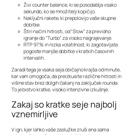
Živi counter balance, ki se posodablja vsako
sekundo, ko se množitelji kopičijo.
Naključni rakete, ki prepolovijo vaše skupne
dobitke.
Štiri načini hitrosti, od “Slow” za previdno
igranje do “Turbo” za visoko nagrajevanje.
RTP 97 % in nizka volatilnost, ki zagotavljata
pogoste manjše dobitke v kratkih časovnih
intervalih.
Zaradi tega je vsaka seja običajno krajša od minute,
kar vam omogoča, da preizkusite različne hitrosti in
višine stav brez dolgih čakanj na zaključek rounda.
To je bistvo kratke, visoko intenzivne izkušnje.
Zakaj so kratke seje najbolj
vznemirljive
V igri, kjer lahko vaše zaslužke zruši ena sama