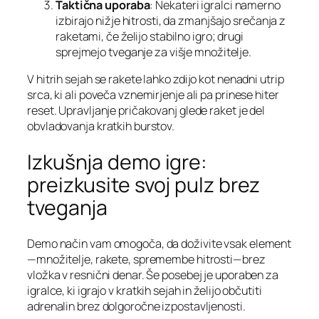
Taktična uporaba
: Nekateri igralci namerno
izbirajo nižje hitrosti, da zmanjšajo srečanja z
raketami, če želijo stabilno igro; drugi
sprejmejo tveganje za višje množitelje.
V hitrih sejah se rakete lahko zdijo kot nenadni utrip
srca, ki ali poveča vznemirjenje ali pa prinese hiter
reset. Upravljanje pričakovanj glede raket je del
obvladovanja kratkih burstov.
Izkušnja demo igre:
preizkusite svoj pulz brez
tveganja
Demo način vam omogoča, da doživite vsak element
—množitelje, rakete, spremembe hitrosti—brez
vložka v resnični denar. Še posebej je uporaben za
igralce, ki igrajo v kratkih sejah in želijo občutiti
adrenalin brez dolgoročne izpostavljenosti.