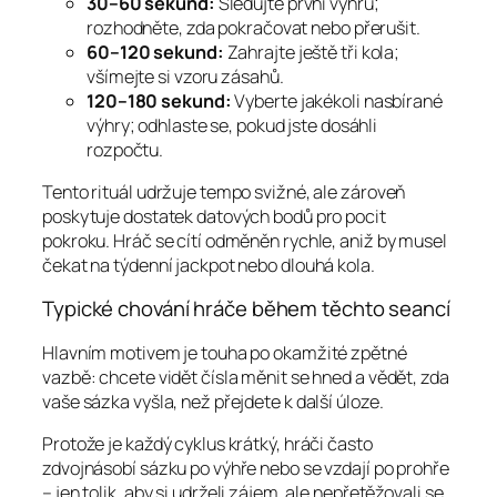
30–60 sekund:
Sledujte první výhru;
rozhodněte, zda pokračovat nebo přerušit.
60–120 sekund:
Zahrajte ještě tři kola;
všímejte si vzoru zásahů.
120–180 sekund:
Vyberte jakékoli nasbírané
výhry; odhlaste se, pokud jste dosáhli
rozpočtu.
Tento rituál udržuje tempo svižné, ale zároveň
poskytuje dostatek datových bodů pro pocit
pokroku. Hráč se cítí odměněn rychle, aniž by musel
čekat na týdenní jackpot nebo dlouhá kola.
Typické chování hráče během těchto seancí
Hlavním motivem je touha po okamžité zpětné
vazbě: chcete vidět čísla měnit se hned a vědět, zda
vaše sázka vyšla, než přejdete k další úloze.
Protože je každý cyklus krátký, hráči často
zdvojnásobí sázku po výhře nebo se vzdají po prohře
– jen tolik, aby si udrželi zájem, ale nepřetěžovali se