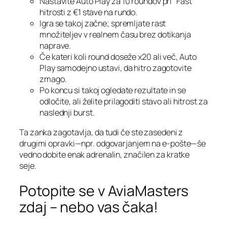
Nastavite Auto Play za 10 roundov pri “Fast”
hitrosti z €1 stave na rundo.
Igra se takoj začne; spremljate rast
množiteljev v realnem času brez dotikanja
naprave.
Če kateri koli round doseže x20 ali več, Auto
Play samodejno ustavi, da hitro zagotovite
zmago.
Po koncu si takoj ogledate rezultate in se
odločite, ali želite prilagoditi stavo ali hitrost za
naslednji burst.
Ta zanka zagotavlja, da tudi če ste zasedeni z
drugimi opravki—npr. odgovarjanjem na e‑pošte—še
vedno dobite enak adrenalin, značilen za kratke
seje.
Potopite se v AviaMasters
zdaj – nebo vas čaka!