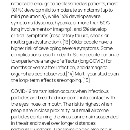
noticeable enough to be classified as patients, most
(81%) develop mild to moderate symptoms (up to
mild pneumonia), while 14% develop severe
symptoms (dyspnea, hypoxia, or more than 50%
lung involvement on imaging), and 5% develop
critical symptoms (respiratory failure, shock, or
multiorgan dysfunction).[13] Older people have a
higher risk of developing severe symptoms. Some
complications result in death. Some people continue
to experience a range of effects (long COVID) for
months or years after infection, and damage to
organs has been observed.[14] Multi-year studies on
the long-term effects are ongoing.[15]
COVID‑19 transmission occurs when infectious
particles are breathed in or come into contact with
the eyes, nose, or mouth. The risk is highest when
people are in close proximity, but small airborne
particles containing the virus can remain suspended
in the air and travel over longer distances,
particularly indoors. Transmission can also occur