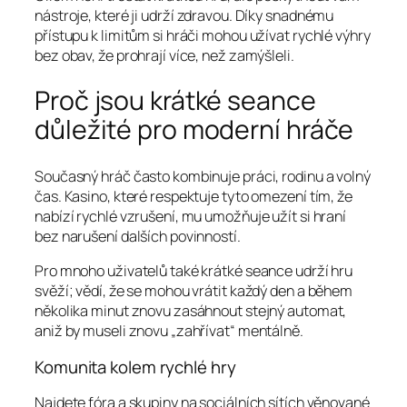
nástroje, které ji udrží zdravou. Díky snadnému
přístupu k limitům si hráči mohou užívat rychlé výhry
bez obav, že prohrají více, než zamýšleli.
Proč jsou krátké seance
důležité pro moderní hráče
Současný hráč často kombinuje práci, rodinu a volný
čas. Kasino, které respektuje tyto omezení tím, že
nabízí rychlé vzrušení, mu umožňuje užít si hraní
bez narušení dalších povinností.
Pro mnoho uživatelů také krátké seance udrží hru
svěží; vědí, že se mohou vrátit každý den a během
několika minut znovu zasáhnout stejný automat,
aniž by museli znovu „zahřívat“ mentálně.
Komunita kolem rychlé hry
Najdete fóra a skupiny na sociálních sítích věnované