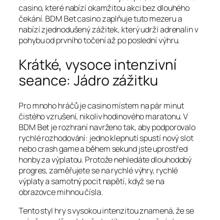
casino, které nabízí okamžitou akci bez dlouhého
čekání. BDM Bet casino zaplňuje tuto mezeru a
nabízí zjednodušený zážitek, který udrží adrenalin v
pohybu od prvního točení až po poslední výhru.
Krátké, vysoce intenzivní
seance: Jádro zážitku
Pro mnoho hráčů je casino místem na pár minut
čistého vzrušení, nikoliv hodinového maratonu. V
BDM Bet je rozhraní navrženo tak, aby podporovalo
rychlé rozhodování: jedno klepnutí spustí nový slot
nebo crash game a během sekund jste uprostřed
honby za výplatou. Protože nehledáte dlouhodobý
progres, zaměřujete se na rychlé výhry, rychlé
výplaty a samotný pocit napětí, když se na
obrazovce mihnou čísla.
Tento styl hry s vysokou intenzitou znamená, že se