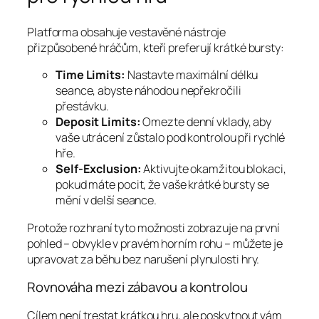
Platforma obsahuje vestavěné nástroje
přizpůsobené hráčům, kteří preferují krátké bursty:
Time Limits:
Nastavte maximální délku
seance, abyste náhodou nepřekročili
přestávku.
Deposit Limits:
Omezte denní vklady, aby
vaše utrácení zůstalo pod kontrolou při rychlé
hře.
Self‑Exclusion:
Aktivujte okamžitou blokaci,
pokud máte pocit, že vaše krátké bursty se
mění v delší seance.
Protože rozhraní tyto možnosti zobrazuje na první
pohled – obvykle v pravém horním rohu – můžete je
upravovat za běhu bez narušení plynulosti hry.
Rovnováha mezi zábavou a kontrolou
Cílem není trestat krátkou hru, ale poskytnout vám