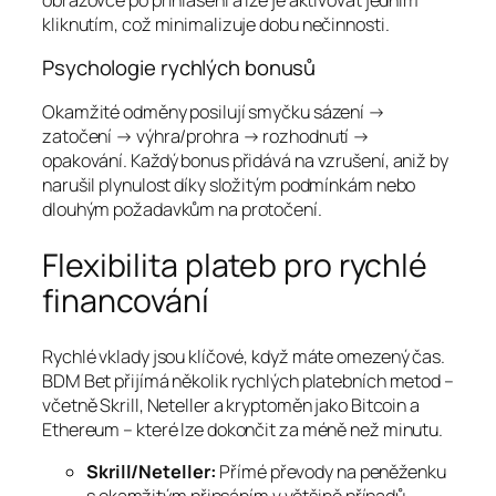
kliknutím, což minimalizuje dobu nečinnosti.
Psychologie rychlých bonusů
Okamžité odměny posilují smyčku sázení →
zatočení → výhra/prohra → rozhodnutí →
opakování. Každý bonus přidává na vzrušení, aniž by
narušil plynulost díky složitým podmínkám nebo
dlouhým požadavkům na protočení.
Flexibilita plateb pro rychlé
financování
Rychlé vklady jsou klíčové, když máte omezený čas.
BDM Bet přijímá několik rychlých platebních metod –
včetně Skrill, Neteller a kryptoměn jako Bitcoin a
Ethereum – které lze dokončit za méně než minutu.
Skrill/Neteller:
Přímé převody na peněženku