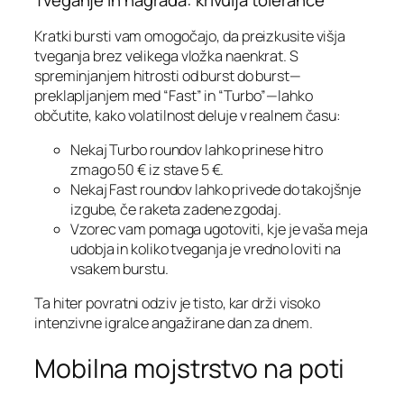
Tveganje in nagrada: krivulja tolerance
Kratki bursti vam omogočajo, da preizkusite višja
tveganja brez velikega vložka naenkrat. S
spreminjanjem hitrosti od burst do burst—
preklapljanjem med “Fast” in “Turbo”—lahko
občutite, kako volatilnost deluje v realnem času:
Nekaj Turbo roundov lahko prinese hitro
zmago 50 € iz stave 5 €.
Nekaj Fast roundov lahko privede do takojšnje
izgube, če raketa zadene zgodaj.
Vzorec vam pomaga ugotoviti, kje je vaša meja
udobja in koliko tveganja je vredno loviti na
vsakem burstu.
Ta hiter povratni odziv je tisto, kar drži visoko
intenzivne igralce angažirane dan za dnem.
Mobilna mojstrstvo na poti