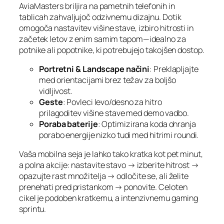
AviaMasters briljira na pametnih telefonih in
tablicah zahvaljujoč odzivnemu dizajnu. Dotik
omogoča nastavitev višine stave, izbiro hitrosti in
začetek letov z enim samim tapom—idealno za
potnike ali popotnike, ki potrebujejo takojšen dostop.
Portretni & Landscape načini
: Preklapljajte
med orientacijami brez težav za boljšo
vidljivost.
Geste
: Povleci levo/desno za hitro
prilagoditev višine stave med demo vadbo.
Poraba baterije
: Optimizirana koda ohranja
porabo energije nizko tudi med hitrimi roundi.
Vaša mobilna seja je lahko tako kratka kot pet minut,
a polna akcije: nastavite stavo → izberite hitrost →
opazujte rast množitelja → odločite se, ali želite
prenehati pred pristankom → ponovite. Celoten
cikel je podoben kratkemu, a intenzivnemu gaming
sprintu.