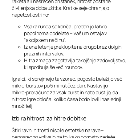
raketa ali nesrečen pristanek, hitrost postane
življenjska doba užitka. Kratke seje ohranjajo
napetost ostrino:
Vsaka runda se konča, preden jo lahko
popolnoma obdelate – vaš um ostaja v
“akcijskem načinu”.
Iz ene letenje preklopite na drugo brez dolgih
praznih intervalov.
Hitra zmaga zagotavlja takojšnje zadovoljstvo,
ki spodbuja še več roundov.
Igralci, ki sprejmejo ta vzorec, pogosto beležijo več
mikro‑burstov po 5 minut čez dan. Nastavijo
mikro‑proračune za vsak burst in nato pustijo, da
hitrost igre določa, koliko časa bodo lovili naslednji
množitelj.
Izbira hitrosti za hitre dobitke
Štiri ravni hitrosti niso le estetske narave –
neposredno vplivajo na to, kako pogosto zadete