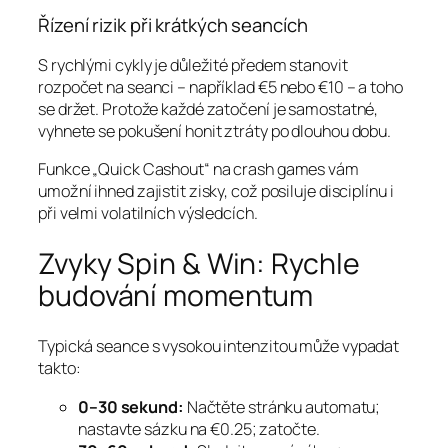
Řízení rizik při krátkých seancích
S rychlými cykly je důležité předem stanovit
rozpočet na seanci – například €5 nebo €10 – a toho
se držet. Protože každé zatočení je samostatné,
vyhnete se pokušení honit ztráty po dlouhou dobu.
Funkce „Quick Cashout“ na crash games vám
umožní ihned zajistit zisky, což posiluje disciplínu i
při velmi volatilních výsledcích.
Zvyky Spin & Win: Rychle
budování momentum
Typická seance s vysokou intenzitou může vypadat
takto:
0–30 sekund:
Načtěte stránku automatu;
nastavte sázku na €0.25; zatočte.