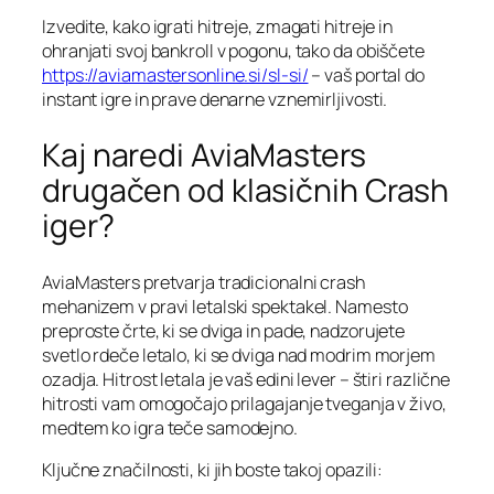
Izvedite, kako igrati hitreje, zmagati hitreje in
ohranjati svoj bankroll v pogonu, tako da obiščete
https://aviamastersonline.si/sl-si/
– vaš portal do
instant igre in prave denarne vznemirljivosti.
Kaj naredi AviaMasters
drugačen od klasičnih Crash
iger?
AviaMasters pretvarja tradicionalni crash
mehanizem v pravi letalski spektakel. Namesto
preproste črte, ki se dviga in pade, nadzorujete
svetlo rdeče letalo, ki se dviga nad modrim morjem
ozadja. Hitrost letala je vaš edini lever – štiri različne
hitrosti vam omogočajo prilagajanje tveganja v živo,
medtem ko igra teče samodejno.
Ključne značilnosti, ki jih boste takoj opazili: