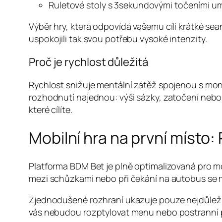
Ruletové stoly s 3sekundovými točeními um
Výběr hry, která odpovídá vašemu cíli krátké seanc
uspokojili tak svou potřebu vysoké intenzity.
Proč je rychlost důležitá
Rychlost snižuje mentální zátěž spojenou s mon
rozhodnutí najednou: výši sázky, zatočení neb
které cílíte.
Mobilní hra na první místo:
Platforma BDM Bet je plně optimalizovaná pro mo
mezi schůzkami nebo při čekání na autobus se 
Zjednodušené rozhraní ukazuje pouze nejdůležitěj
vás nebudou rozptylovat menu nebo postranní 