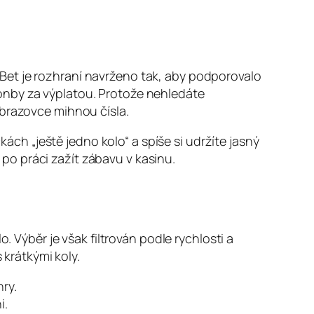
Bet je rozhraní navrženo tak, aby podporovalo
onby za výplatou. Protože nehledáte
obrazovce mihnou čísla.
h „ještě jedno kolo“ a spíše si udržíte jasný
o po práci zažít zábavu v kasinu.
. Výběr je však filtrován podle rychlosti a
 krátkými koly.
ry.
i.