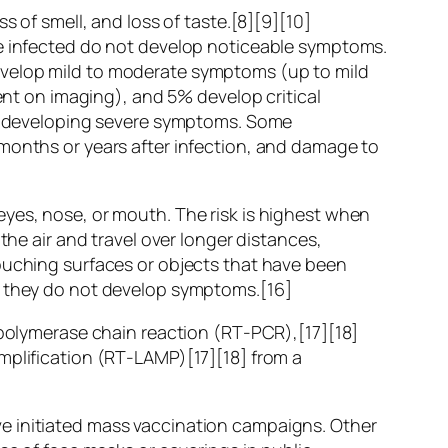
s of smell, and loss of taste.[8][9][10]
re infected do not develop noticeable symptoms.
evelop mild to moderate symptoms (up to mild
t on imaging), and 5% develop critical
 of developing severe symptoms. Some
 months or years after infection, and damage to
eyes, nose, or mouth. The risk is highest when
the air and travel over longer distances,
touching surfaces or objects that have been
if they do not develop symptoms.[16]
n polymerase chain reaction (RT‑PCR),[17][18]
mplification (RT‑LAMP)[17][18] from a
e initiated mass vaccination campaigns. Other