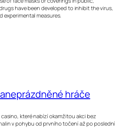
se of face masks or coverings in public,
ugs have been developed to inhibit the virus,
and experimental measures.
 zaneprázdněné hráče
 casino, které nabízí okamžitou akci bez
nalin v pohybu od prvního točení až po poslední