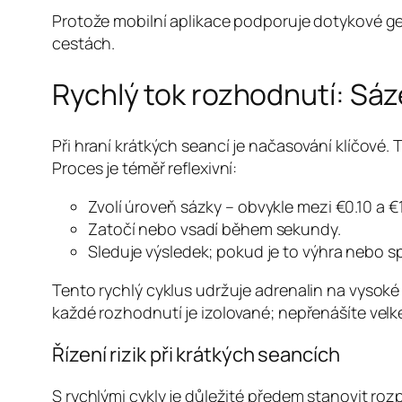
Protože mobilní aplikace podporuje dotykové ge
cestách.
Rychlý tok rozhodnutí: Sáz
Při hraní krátkých seancí je načasování klíčové.
Proces je téměř reflexivní:
Zvolí úroveň sázky – obvykle mezi €0.10 a €1
Zatočí nebo vsadí během sekundy.
Sleduje výsledek; pokud je to výhra nebo 
Tento rychlý cyklus udržuje adrenalin na vysoké
každé rozhodnutí je izolované; nepřenášíte velké
Řízení rizik při krátkých seancích
S rychlými cykly je důležité předem stanovit ro