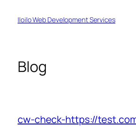
Skip
to
Iloilo Web Development Services
content
Blog
cw-check-https://test.co