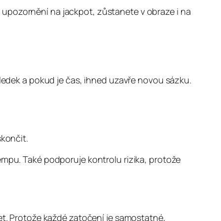
 upozornění na jackpot, zůstanete v obraze i na
sledek a pokud je čas, ihned uzavře novou sázku.
končit.
empu. Také podporuje kontrolu rizika, protože
žet. Protože každé zatočení je samostatné,