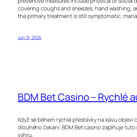
preventive measures include physical or social d
covering coughs and sneezes, hand washing, an
the primary treatment is still symptomatic, man
July 31, 2026
BDM Bet Casino – Rychlé 
Když se během rychlé přestávky na kávu objeví c
dlouhého čekání. BDM Bet casino zaplňuje tuto 
výhru.