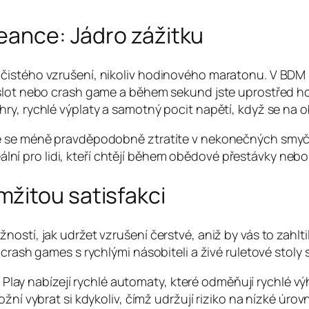
seance: Jádro zážitku
čistého vzrušení, nikoliv hodinového maratonu. V BDM 
 slot nebo crash game a během sekund jste uprostřed h
ry, rychlé výplaty a samotný pocit napětí, když se na 
e se méně pravděpodobně ztratíte v nekonečných smyčkác
deální pro lidi, kteří chtějí během obědové přestávky neb
žitou satisfakci
stí, jak udržet vzrušení čerstvé, aniž by vás to zahltilo
crash games s rychlými násobiteli a živé ruletové stoly s
lay nabízejí rychlé automaty, které odměňují rychlé výh
 vybrat si kdykoliv, čímž udržují riziko na nízké úrovn