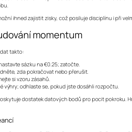
obu.
ihned zajistit zisky, což posiluje disciplínu i při velm
 budování momentum
dat takto:
astavte sázku na €0.25; zatočte.
odněte, zda pokračovat nebo přerušit.
ímejte si vzoru zásahů.
é výhry; odhlaste se, pokud jste dosáhli rozpočtu.
poskytuje dostatek datových bodů pro pocit pokroku. Hr
eancí