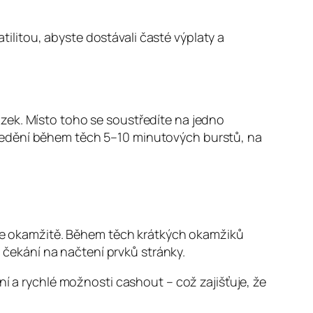
atilitou, abyste dostávali časté výplaty a
zek. Místo toho se soustředíte na jedno
ředění během těch 5–10 minutových burstů, na
ačte okamžitě. Během těch krátkých okamžiků
čekání na načtení prvků stránky.
ní a rychlé možnosti cashout – což zajišťuje, že