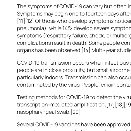
The symptoms of COVID‑19 can vary but often inclu
Symptoms may begin one to fourteen days after e
[11][12] Of those who develop symptoms noticea
pneumonia), while 14% develop severe symptoms
symptoms (respiratory failure, shock, or multio
complications result in death. Some people cont
organs has been observed.[14] Multi-year studie
COVID‑19 transmission occurs when infectious pa
people are in close proximity, but small airborne
particularly indoors. Transmission can also occ
contaminated by the virus. People remain conta
Testing methods for COVID-19 to detect the viru
transcription-mediated amplification,[17][18][1
nasopharyngeal swab.[20]
Several COVID-19 vaccines have been approved a