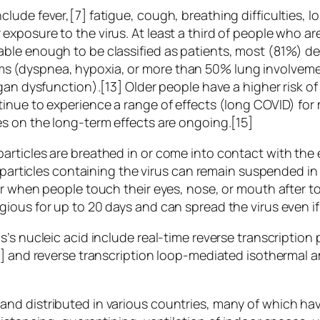
de fever,[7] fatigue, cough, breathing difficulties, los
xposure to the virus. At least a third of people who a
ble enough to be classified as patients, most (81%) d
 (dyspnea, hypoxia, or more than 50% lung involvemen
rgan dysfunction).[13] Older people have a higher risk
inue to experience a range of effects (long COVID) for
s on the long-term effects are ongoing.[15]
rticles are breathed in or come into contact with the 
 particles containing the virus can remain suspended in 
ur when people touch their eyes, nose, or mouth after 
gious for up to 20 days and can spread the virus even 
s’s nucleic acid include real-time reverse transcriptio
9] and reverse transcription loop-mediated isothermal a
nd distributed in various countries, many of which hav