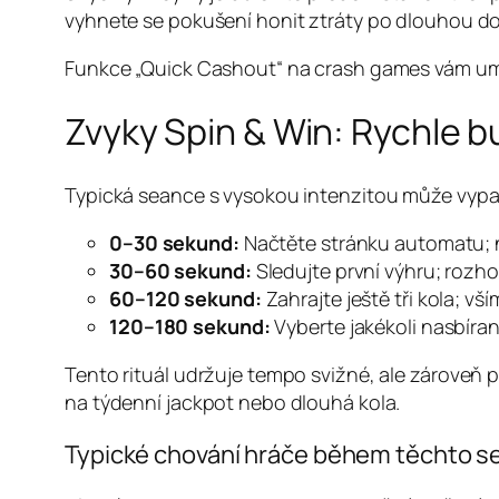
vyhnete se pokušení honit ztráty po dlouhou d
Funkce „Quick Cashout“ na crash games vám umožní 
Zvyky Spin & Win: Rychle
Typická seance s vysokou intenzitou může vypa
0–30 sekund:
Načtěte stránku automatu; n
30–60 sekund:
Sledujte první výhru; rozh
60–120 sekund:
Zahrajte ještě tři kola; vš
120–180 sekund:
Vyberte jakékoli nasbíran
Tento rituál udržuje tempo svižné, ale zároveň 
na týdenní jackpot nebo dlouhá kola.
Typické chování hráče během těchto s