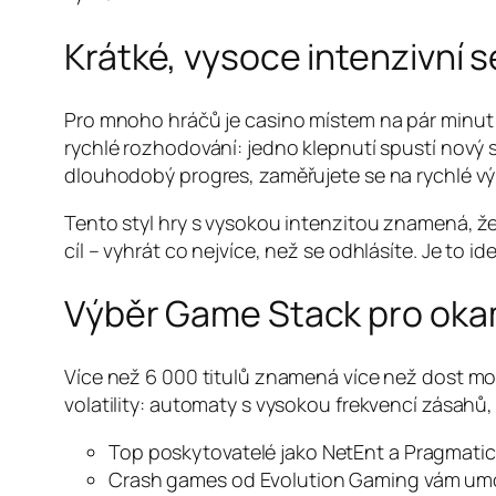
Krátké, vysoce intenzivní 
Pro mnoho hráčů je casino místem na pár minut 
rychlé rozhodování: jedno klepnutí spustí nový
dlouhodobý progres, zaměřujete se na rychlé výh
Tento styl hry s vysokou intenzitou znamená, ž
cíl – vyhrát co nejvíce, než se odhlásíte. Je to i
Výběr Game Stack pro okam
Více než 6 000 titulů znamená více než dost možno
volatility: automaty s vysokou frekvencí zásahů, 
Top poskytovatelé jako NetEnt a Pragmatic P
Crash games od Evolution Gaming vám umožní