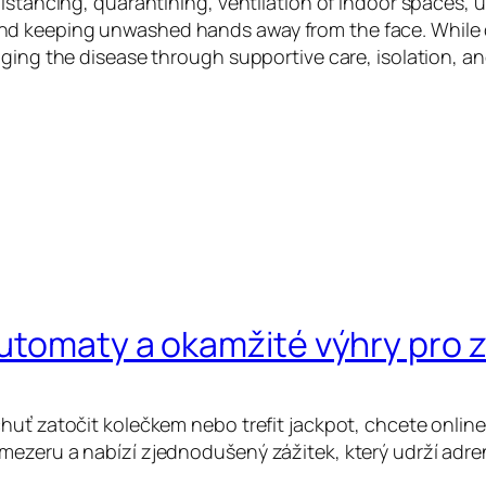
istancing, quarantining, ventilation of indoor spaces, u
d keeping unwashed hands away from the face. While dr
aging the disease through supportive care, isolation, 
automaty a okamžité výhry pro
huť zatočit kolečkem nebo trefit jackpot, chcete online
mezeru a nabízí zjednodušený zážitek, který udrží adre