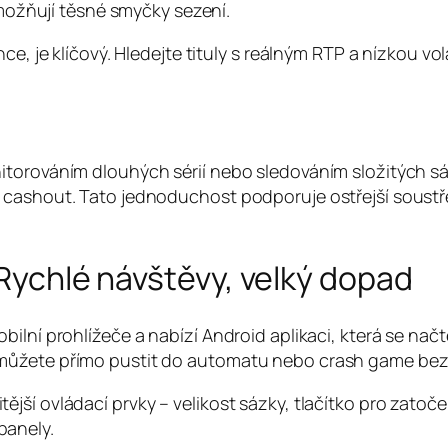
ožňují těsné smyčky sezení.
e, je klíčový. Hledejte tituly s reálným RTP a nízkou vol
itorováním dlouhých sérií nebo sledováním složitých sá
o cashout. Tato jednoduchost podporuje ostřejší soust
 Rychlé návštěvy, velký dopad
bilní prohlížeče a nabízí Android aplikaci, která se n
můžete přímo pustit do automatu nebo crash game bez 
ší ovládací prvky – velikost sázky, tlačítko pro zatoče
panely.