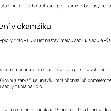
sta a nabízí push notifikace pro okamžité bonusy nebo
ení v okamžiku
 Typický hráč v BDM Bet nastaví malou sázku, sleduje vý
.
spouštěč cashoutu, rozhodne se, zda pokračovat nebo s
 úrovni a zabraňuje únavě, která přichází při pomalém t
 sázky z kola na kolo.
zpočet na seanci – například €5 nebo €10 – a toho se dr