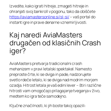
Izvedite, kako igrati hitreje, zmagati hitreje in
ohranjati svoj bankroll v pogonu, tako da obiščete
https://aviamastersonline.si/sl-si/
– vaš portal do
instant igre in prave denarne vznemirljivosti.
Kaj naredi AviaMasters
drugačen od klasičnih Crash
iger?
AviaMasters pretvarja tradicionalni crash
mehanizem v pravi letalski spektakel. Namesto
preproste črte, ki se dviga in pade, nadzorujete
svetlo rdeče letalo, ki se dviga nad modrim morjem
ozadja. Hitrost letala je vaš edini lever – štiri različne
hitrosti vam omogočajo prilagajanje tveganja v živo,
medtem ko igra teče samodejno.
Ključne značilnosti, ki jih boste takoj opazili: