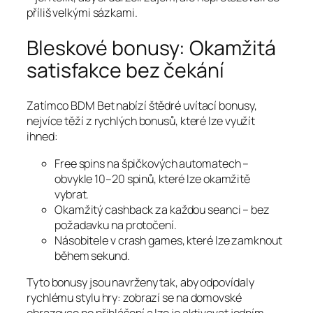
příliš velkými sázkami.
Bleskové bonusy: Okamžitá
satisfakce bez čekání
Zatímco BDM Bet nabízí štědré uvítací bonusy,
nejvíce těží z rychlých bonusů, které lze využít
ihned:
Free spins na špičkových automatech –
obvykle 10–20 spinů, které lze okamžitě
vybrat.
Okamžitý cashback za každou seanci – bez
požadavku na protočení.
Násobitele v crash games, které lze zamknout
během sekund.
Tyto bonusy jsou navrženy tak, aby odpovídaly
rychlému stylu hry: zobrazí se na domovské
obrazovce po přihlášení a lze je aktivovat jedním