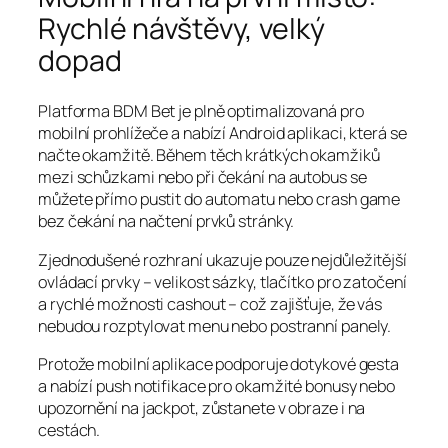
Rychlé návštěvy, velký
dopad
Platforma BDM Bet je plně optimalizovaná pro
mobilní prohlížeče a nabízí Android aplikaci, která se
načte okamžitě. Během těch krátkých okamžiků
mezi schůzkami nebo při čekání na autobus se
můžete přímo pustit do automatu nebo crash game
bez čekání na načtení prvků stránky.
Zjednodušené rozhraní ukazuje pouze nejdůležitější
ovládací prvky – velikost sázky, tlačítko pro zatočení
a rychlé možnosti cashout – což zajišťuje, že vás
nebudou rozptylovat menu nebo postranní panely.
Protože mobilní aplikace podporuje dotykové gesta
a nabízí push notifikace pro okamžité bonusy nebo
upozornění na jackpot, zůstanete v obraze i na
cestách.