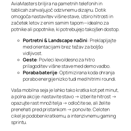
AviaMasters briljira na pametnih telefonih in
tablicah zahvaljujoč odzivnemu dizajnu. Dotik
omogoča nastavitev višine stave, izbiro hitrosti in
začetek letov z enim samim tapom—idealno za
potnike ali popotnike, ki potrebujejo takojšen dostop.
Portretni & Landscape načini
: Preklapljajte
med orientacijami brez težav za boljšo
vidljivost.
Geste
: Povleci levo/desno za hitro
prilagoditev višine stave med demo vadbo.
Poraba baterije
: Optimizirana koda ohranja
porabo energije nizko tudi med hitrimi roundi.
Vaša mobilna seja je lahko tako kratka kot pet minut,
a polna akcije: nastavite stavo → izberite hitrost →
opazujte rast množitelja → odločite se, ali želite
prenehati pred pristankom → ponovite. Celoten
cikel je podoben kratkemu, a intenzivnemu gaming
sprintu.