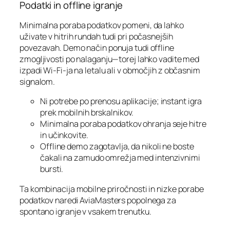
Podatki in offline igranje
Minimalna poraba podatkov pomeni, da lahko
uživate v hitrih rundah tudi pri počasnejših
povezavah. Demo način ponuja tudi offline
zmogljivosti po nalaganju—torej lahko vadite med
izpadi Wi‑Fi-ja na letalu ali v območjih z občasnim
signalom.
Ni potrebe po prenosu aplikacije; instant igra
prek mobilnih brskalnikov.
Minimalna poraba podatkov ohranja seje hitre
in učinkovite.
Offline demo zagotavlja, da nikoli ne boste
čakali na zamudo omrežja med intenzivnimi
bursti.
Ta kombinacija mobilne priročnosti in nizke porabe
podatkov naredi AviaMasters popolnega za
spontano igranje v vsakem trenutku.