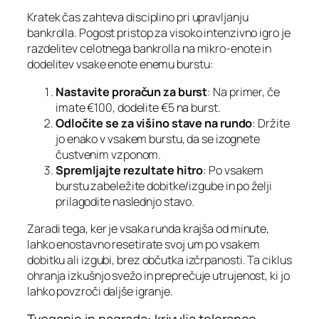
Kratek čas zahteva disciplino pri upravljanju
bankrolla. Pogost pristop za visoko intenzivno igro je
razdelitev celotnega bankrolla na mikro‑enote in
dodelitev vsake enote enemu burstu:
Nastavite proračun za burst
: Na primer, če
imate €100, dodelite €5 na burst.
Odločite se za višino stave na rundo
: Držite
jo enako v vsakem burstu, da se izognete
čustvenim vzponom.
Spremljajte rezultate hitro
: Po vsakem
burstu zabeležite dobitke/izgube in po želji
prilagodite naslednjo stavo.
Zaradi tega, ker je vsaka runda krajša od minute,
lahko enostavno resetirate svoj um po vsakem
dobitku ali izgubi, brez občutka izčrpanosti. Ta ciklus
ohranja izkušnjo svežo in preprečuje utrujenost, ki jo
lahko povzroči daljše igranje.