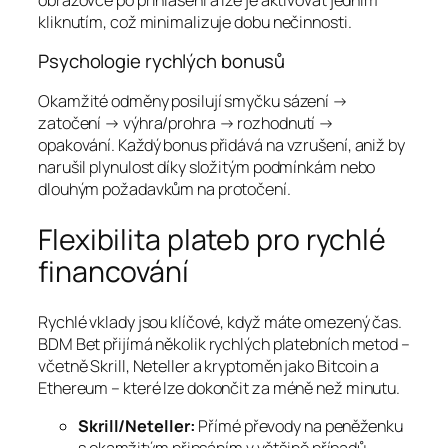
kliknutím, což minimalizuje dobu nečinnosti.
Psychologie rychlých bonusů
Okamžité odměny posilují smyčku sázení →
zatočení → výhra/prohra → rozhodnutí →
opakování. Každý bonus přidává na vzrušení, aniž by
narušil plynulost díky složitým podmínkám nebo
dlouhým požadavkům na protočení.
Flexibilita plateb pro rychlé
financování
Rychlé vklady jsou klíčové, když máte omezený čas.
BDM Bet přijímá několik rychlých platebních metod –
včetně Skrill, Neteller a kryptoměn jako Bitcoin a
Ethereum – které lze dokončit za méně než minutu.
Skrill/Neteller:
Přímé převody na peněženku