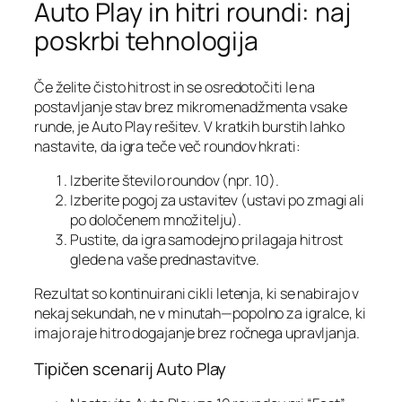
Auto Play in hitri roundi: naj
poskrbi tehnologija
Če želite čisto hitrost in se osredotočiti le na
postavljanje stav brez mikromenadžmenta vsake
runde, je Auto Play rešitev. V kratkih burstih lahko
nastavite, da igra teče več roundov hkrati:
Izberite število roundov (npr. 10).
Izberite pogoj za ustavitev (ustavi po zmagi ali
po določenem množitelju).
Pustite, da igra samodejno prilagaja hitrost
glede na vaše prednastavitve.
Rezultat so kontinuirani cikli letenja, ki se nabirajo v
nekaj sekundah, ne v minutah—popolno za igralce, ki
imajo raje hitro dogajanje brez ročnega upravljanja.
Tipičen scenarij Auto Play