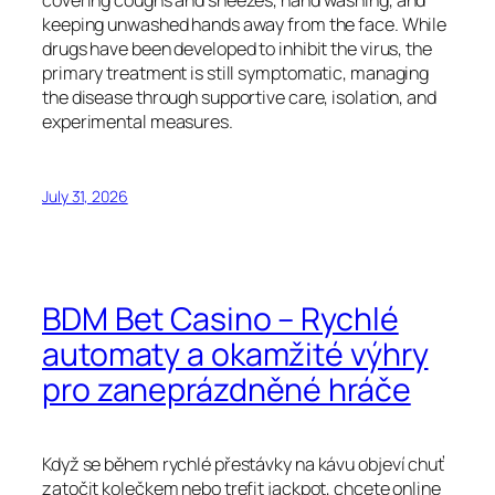
covering coughs and sneezes, hand washing, and
keeping unwashed hands away from the face. While
drugs have been developed to inhibit the virus, the
primary treatment is still symptomatic, managing
the disease through supportive care, isolation, and
experimental measures.
July 31, 2026
BDM Bet Casino – Rychlé
automaty a okamžité výhry
pro zaneprázdněné hráče
Když se během rychlé přestávky na kávu objeví chuť
zatočit kolečkem nebo trefit jackpot, chcete online