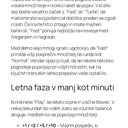
visoke množitelje in koliko raket se pojavi. V kratki
seji boste verjetno začeli z “Fast” ali “Turbo”, da
maksimirate svoj potencial dobitka, preden se zgodi
crash. Če lovite hitro zmago in imate majhen
bankroll, “Fast” ponuja najboljšo ravnovesje med
tveganjem in nagrado.
Med demo sejo mnogi igralci ugotovijo, da “Fast”
prinaša višji povprečni množitelj na rundo kot
“Normal”. Vendar opazijo tudi, da se rakete nekoliko
pogosteje pojavljajo pri višjih hitrostih, kar na
ključnih trenutkih lahko prepolovi vaše izplačilo.
Letna faza v manj kot minuti
Ko kliknete “Play”, se letalo vzpne in začne števec. V
nekaj sekundah bo videti, kako se counter balance
dviguje, medtem ko se pojavljajo množitelji:
+1 / +2 / +5 / +10
– Majhni pospeški, ki