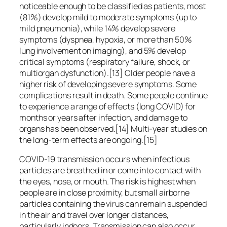
noticeable enough to be classified as patients, most
(81%) develop mild to moderate symptoms (up to
mild pneumonia), while 14% develop severe
symptoms (dyspnea, hypoxia, or more than 50%
lung involvement on imaging), and 5% develop
critical symptoms (respiratory failure, shock, or
multiorgan dysfunction).[13] Older people have a
higher risk of developing severe symptoms. Some
complications result in death. Some people continue
to experience a range of effects (long COVID) for
months or years after infection, and damage to
organs has been observed.[14] Multi-year studies on
the long-term effects are ongoing.[15]
COVID‑19 transmission occurs when infectious
particles are breathed in or come into contact with
the eyes, nose, or mouth. The risk is highest when
people are in close proximity, but small airborne
particles containing the virus can remain suspended
in the air and travel over longer distances,
particularly indoors. Transmission can also occur