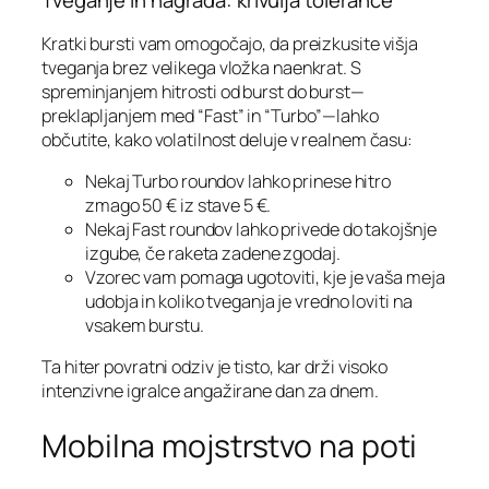
Tveganje in nagrada: krivulja tolerance
Kratki bursti vam omogočajo, da preizkusite višja
tveganja brez velikega vložka naenkrat. S
spreminjanjem hitrosti od burst do burst—
preklapljanjem med “Fast” in “Turbo”—lahko
občutite, kako volatilnost deluje v realnem času:
Nekaj Turbo roundov lahko prinese hitro
zmago 50 € iz stave 5 €.
Nekaj Fast roundov lahko privede do takojšnje
izgube, če raketa zadene zgodaj.
Vzorec vam pomaga ugotoviti, kje je vaša meja
udobja in koliko tveganja je vredno loviti na
vsakem burstu.
Ta hiter povratni odziv je tisto, kar drži visoko
intenzivne igralce angažirane dan za dnem.
Mobilna mojstrstvo na poti