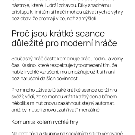
nástroje, které ji udrží zdravou. Díky snadnému
přístupu k limitům si hráči mohou užívat rychlé výhry
bez obav, že prohrají více, než zamýšleli.
Proč jsou krátké seance
důležité pro moderní hráče
Současný hráč často kombinuje práci, rodinu a volný
čas. Kasino, které respektuje tyto omezení tím, že
nabízí rychlé vzrušení, mu umožňuje užít si hraní
bez narušení dalších povinností.
Pro mnoho uživatelů také krátké seance udrží hru
svěží; vědí, že se mohou vrátit každý den a během
několika minut znovu zasáhnout stejný automat,
aniž by museli znovu „zahřívat“ mentálně.
Komunita kolem rychlé hry
Najdete fóra a skupiny na sociálních sítích věnované