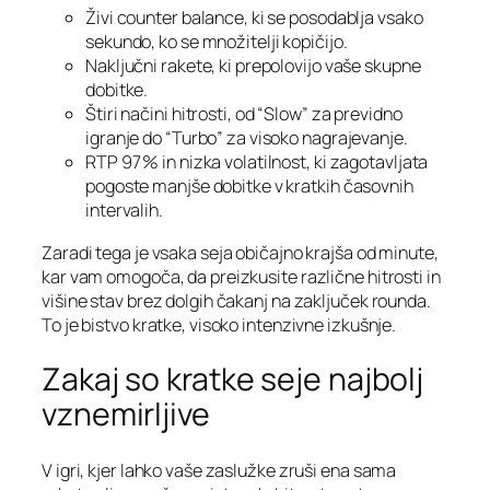
Živi counter balance, ki se posodablja vsako
sekundo, ko se množitelji kopičijo.
Naključni rakete, ki prepolovijo vaše skupne
dobitke.
Štiri načini hitrosti, od “Slow” za previdno
igranje do “Turbo” za visoko nagrajevanje.
RTP 97 % in nizka volatilnost, ki zagotavljata
pogoste manjše dobitke v kratkih časovnih
intervalih.
Zaradi tega je vsaka seja običajno krajša od minute,
kar vam omogoča, da preizkusite različne hitrosti in
višine stav brez dolgih čakanj na zaključek rounda.
To je bistvo kratke, visoko intenzivne izkušnje.
Zakaj so kratke seje najbolj
vznemirljive
V igri, kjer lahko vaše zaslužke zruši ena sama