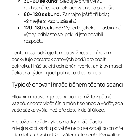
30–60 sekund:
Sledujte první výhru;
rozhodněte, zda pokračovat nebo přerušit.
60–120 sekund:
Zahrajte ještě tři kola;
všímejte si vzoru zásahů.
120–180 sekund:
Vyberte jakékoli nasbírané
výhry; odhlaste se, pokud jste dosáhli
rozpočtu.
Tento rituál udržuje tempo svižné, ale zároveň
poskytuje dostatek datových bodů pro pocit
pokroku. Hráč se cítí odměněn rychle, aniž by musel
čekat na týdenní jackpot nebo dlouhá kola.
Typické chování hráče během těchto seancí
Hlavním motivem je touha po okamžité zpětné
vazbě: chcete vidět čísla měnit se hned a vědět, zda
vaše sázka vyšla, než přejdete k další úloze.
Protože je každý cyklus krátký, hráči často
zdvojnásobí sázku po výhře nebo se vzdají po prohře
– jen tolik, aby si udrželi zájem, ale nepřetěžovali se