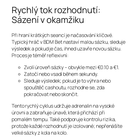
Rychlý tok rozhodnutí:
Sázení v okamžiku
Při hraní krátkých seancí je načasování klíčové.
Typický hráč v BDM Bet nastaví malou sázku, sleduje
výsledek a pokud je čas, ihned uzavře novou sázku.
Proces je téměř reflexivní:
Zvolí úroveň sázky – obvykle mezi €0.10 a €1.
Zatočí nebo vsadí během sekundy.
Sleduje výsledek; pokud je to výhra nebo
spouštěč cashoutu, rozhodne se, zda
pokračovat nebo skončit.
Tento rychlý cyklus udržuje adrenalin na vysoké
úrovni a zabraňuje únavě, která přichází při
pomalém tempu. Také podporuje kontrolu rizika,
protože každé rozhodnutí je izolované; nepřenášíte
velké sázky z kola na kolo.