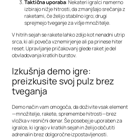
Taktična uporaba
: Nekateri igralci namerno
izbirajo nižje hitrosti, da zmanjšajo srečanja z
raketami, če želijo stabilno igro; drugi
sprejmejo tveganje za višje množitelje.
V hitrih sejah se rakete lahko zdijo kot nenadni utrip
srca, ki ali poveča vznemirjenje ali pa prinese hiter
reset. Upravljanje pričakovanj glede raket je del
obvladovanja kratkih burstov.
Izkušnja demo igre:
preizkusite svoj pulz brez
tveganja
Demo način vam omogoča, da doživite vsak element
—množitelje, rakete, spremembe hitrosti—brez
vložka v resnični denar. Še posebej je uporaben za
igralce, ki igrajo v kratkih sejah in želijo občutiti
adrenalin brez dolgoročne izpostavljenosti.