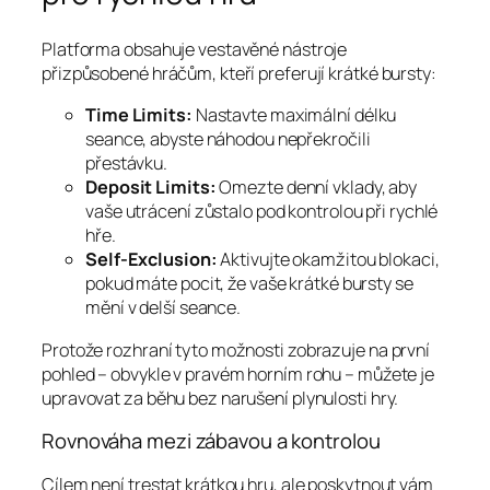
Platforma obsahuje vestavěné nástroje
přizpůsobené hráčům, kteří preferují krátké bursty:
Time Limits:
Nastavte maximální délku
seance, abyste náhodou nepřekročili
přestávku.
Deposit Limits:
Omezte denní vklady, aby
vaše utrácení zůstalo pod kontrolou při rychlé
hře.
Self‑Exclusion:
Aktivujte okamžitou blokaci,
pokud máte pocit, že vaše krátké bursty se
mění v delší seance.
Protože rozhraní tyto možnosti zobrazuje na první
pohled – obvykle v pravém horním rohu – můžete je
upravovat za běhu bez narušení plynulosti hry.
Rovnováha mezi zábavou a kontrolou
Cílem není trestat krátkou hru, ale poskytnout vám