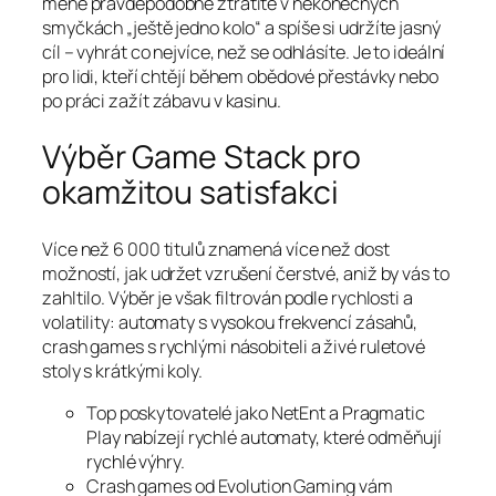
méně pravděpodobně ztratíte v nekonečných
smyčkách „ještě jedno kolo“ a spíše si udržíte jasný
cíl – vyhrát co nejvíce, než se odhlásíte. Je to ideální
pro lidi, kteří chtějí během obědové přestávky nebo
po práci zažít zábavu v kasinu.
Výběr Game Stack pro
okamžitou satisfakci
Více než 6 000 titulů znamená více než dost
možností, jak udržet vzrušení čerstvé, aniž by vás to
zahltilo. Výběr je však filtrován podle rychlosti a
volatility: automaty s vysokou frekvencí zásahů,
crash games s rychlými násobiteli a živé ruletové
stoly s krátkými koly.
Top poskytovatelé jako NetEnt a Pragmatic
Play nabízejí rychlé automaty, které odměňují
rychlé výhry.
Crash games od Evolution Gaming vám