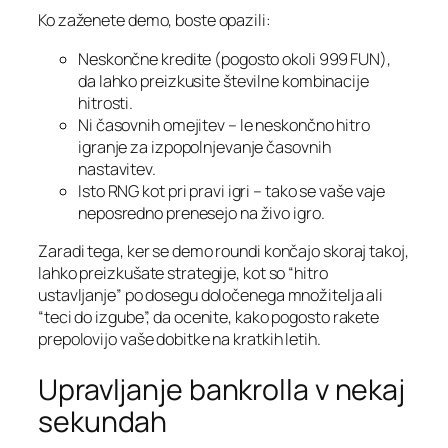
Ko zaženete demo, boste opazili:
Neskončne kredite (pogosto okoli 999 FUN),
da lahko preizkusite številne kombinacije
hitrosti.
Ni časovnih omejitev – le neskončno hitro
igranje za izpopolnjevanje časovnih
nastavitev.
Isto RNG kot pri pravi igri – tako se vaše vaje
neposredno prenesejo na živo igro.
Zaradi tega, ker se demo roundi končajo skoraj takoj,
lahko preizkušate strategije, kot so “hitro
ustavljanje” po dosegu določenega množitelja ali
“teci do izgube”, da ocenite, kako pogosto rakete
prepolovijo vaše dobitke na kratkih letih.
Upravljanje bankrolla v nekaj
sekundah