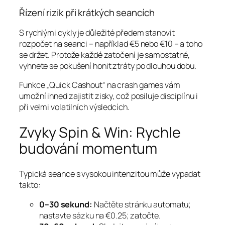
Řízení rizik při krátkých seancích
S rychlými cykly je důležité předem stanovit
rozpočet na seanci – například €5 nebo €10 – a toho
se držet. Protože každé zatočení je samostatné,
vyhnete se pokušení honit ztráty po dlouhou dobu.
Funkce „Quick Cashout“ na crash games vám
umožní ihned zajistit zisky, což posiluje disciplínu i
při velmi volatilních výsledcích.
Zvyky Spin & Win: Rychle
budování momentum
Typická seance s vysokou intenzitou může vypadat
takto:
0–30 sekund:
Načtěte stránku automatu;
nastavte sázku na €0.25; zatočte.