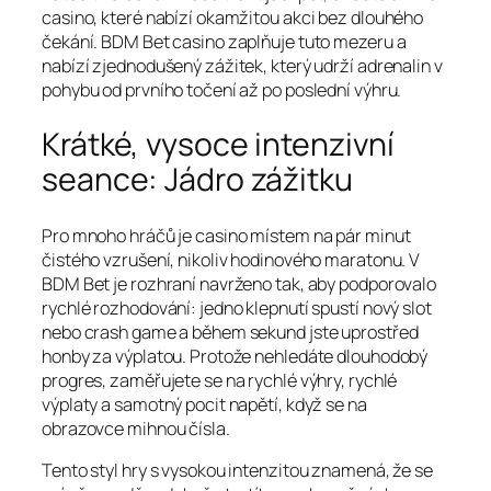
casino, které nabízí okamžitou akci bez dlouhého
čekání. BDM Bet casino zaplňuje tuto mezeru a
nabízí zjednodušený zážitek, který udrží adrenalin v
pohybu od prvního točení až po poslední výhru.
Krátké, vysoce intenzivní
seance: Jádro zážitku
Pro mnoho hráčů je casino místem na pár minut
čistého vzrušení, nikoliv hodinového maratonu. V
BDM Bet je rozhraní navrženo tak, aby podporovalo
rychlé rozhodování: jedno klepnutí spustí nový slot
nebo crash game a během sekund jste uprostřed
honby za výplatou. Protože nehledáte dlouhodobý
progres, zaměřujete se na rychlé výhry, rychlé
výplaty a samotný pocit napětí, když se na
obrazovce mihnou čísla.
Tento styl hry s vysokou intenzitou znamená, že se