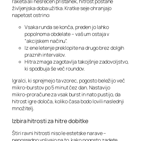
raketa ali nesrečen pristanek, hitrost postane
življenjska doba užitka. Kratke seje ohranjajo
napetost ostrino:
Vsaka runda se konča, preden jo lahko
popolnoma obdelate – vaš um ostaja v
“akcijskem načinu”.
Iz ene letenje preklopite na drugo brez dolgih
praznih intervalov.
Hitra zmaga zagotavlja takojšnje zadovoljstvo,
ki spodbuja še več roundov.
Igralci, ki sprejmejo ta vzorec, pogosto beležijo več
mikro‑burstov po 5 minut čez dan. Nastavijo
mikro‑proračune za vsak burst in nato pustijo, da
hitrost igre določa, koliko časa bodo lovili naslednji
množitelj.
Izbira hitrosti za hitre dobitke
Štiri ravni hitrosti niso le estetske narave –
neposredno vplivajo na to, kako pogosto zadete