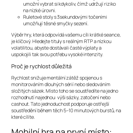
umožní vybrat si kdykoliv, čímž udržují riziko
na nízké úrovni.
Ruletové stoly s 3sekundovými točeními
umožňují těsné smyčky sezení.
Výběr hry, která odpovídá vašemu cíli krátké seance,
je klíčový. Hledejte tituly s reálným RTP a nízkou
volatilitou, abyste dostávali časté výplaty a
uspokojili tak svou potřebu vysoké intenzity.
Proč je rychlost důležitá
Rychlost snižuje mentální zátěž spojenou s
monitorováním dlouhých sérií nebo sledováním
složitých sázek. Místo toho se soustředíte na jedno
rozhodnutí najednou: výši sázky, zatočení nebo
cashout. Tato jednoduchost podporuje ostřejší
soustředění během těch 5–10 minutových burstů, na
které cílíte.
Mobilní hra na první místo: