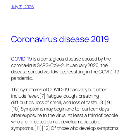
July 31, 2026
Coronavirus disease 2019
COVID-19
is a contagious disease caused by the
coronavirus SARS-CoV-2. In January 2020, the
disease spread worldwide, resulting in the COVID-19
pandemic.
The symptoms of COVID‑19 can vary but often
include fever,[7] fatigue, cough, breathing
difficulties, loss of smell, and loss of taste.[8][9]
[10] Symptoms may begin one to fourteen days
after exposure to the virus. At least a third of people
who are infected do not develop noticeable
symptoms.[11][12] Of those who develop symptoms