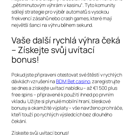
„pětiminutovým výhrám v kasinu“. Tyto komunity
sdílejí strategie pro výběr automatů s vysokou
frekvencí zásahů nebo crash games, které mají
největší šanci na výhru během sekund.
Vaše další rychlá výhra čeká
– Získejte svůj uvítací
bonus!
Pokud jste připraveni otestovat své štěstí v rychlých
dávkách vzrušení na
BDM Bet casino
, zaregistrujte
se dnes a získejte uvítací nabídku – až €1 500 plus
free spins – připravené k použití ihned po prvním
vkladu. Užijte si plynulé mobilní hraní, bleskové
bonusy a okamžité výplaty – vše navrženo pro hráče,
kteří touží po rychlých výsledcích bez dlouhého
čekání.
Získejte svůj uvítací bonus!