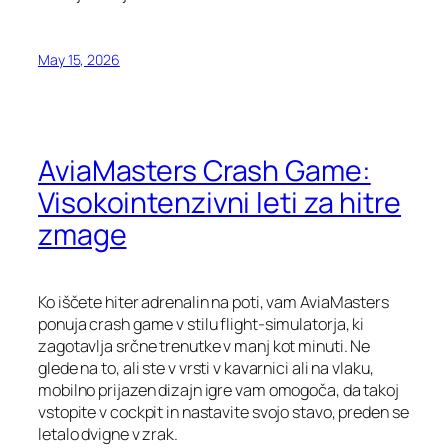
May 15, 2026
AviaMasters Crash Game:
Visokointenzivni leti za hitre
zmage
Ko iščete hiter adrenalin na poti, vam AviaMasters
ponuja crash game v stilu flight‑simulatorja, ki
zagotavlja srčne trenutke v manj kot minuti. Ne
glede na to, ali ste v vrsti v kavarnici ali na vlaku,
mobilno prijazen dizajn igre vam omogoča, da takoj
vstopite v cockpit in nastavite svojo stavo, preden se
letalo dvigne v zrak.