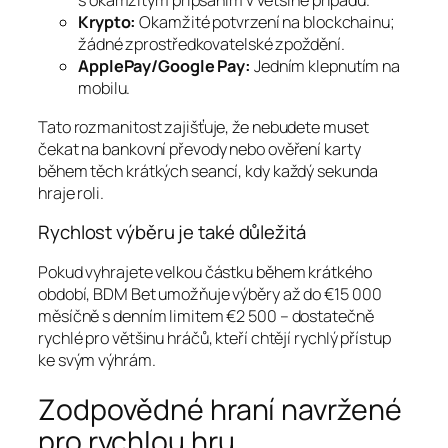
s okamžitým připsáním v většině případů.
Krypto:
Okamžité potvrzení na blockchainu;
žádné zprostředkovatelské zpoždění.
ApplePay/Google Pay:
Jedním klepnutím na
mobilu.
Tato rozmanitost zajišťuje, že nebudete muset
čekat na bankovní převody nebo ověření karty
během těch krátkých seancí, kdy každý sekunda
hraje roli.
Rychlost výběru je také důležitá
Pokud vyhrajete velkou částku během krátkého
období, BDM Bet umožňuje výběry až do €15 000
měsíčně s denním limitem €2 500 – dostatečně
rychlé pro většinu hráčů, kteří chtějí rychlý přístup
ke svým výhrám.
Zodpovědné hraní navržené
pro rychlou hru