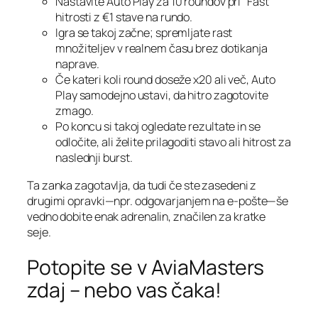
Nastavite Auto Play za 10 roundov pri “Fast”
hitrosti z €1 stave na rundo.
Igra se takoj začne; spremljate rast
množiteljev v realnem času brez dotikanja
naprave.
Če kateri koli round doseže x20 ali več, Auto
Play samodejno ustavi, da hitro zagotovite
zmago.
Po koncu si takoj ogledate rezultate in se
odločite, ali želite prilagoditi stavo ali hitrost za
naslednji burst.
Ta zanka zagotavlja, da tudi če ste zasedeni z
drugimi opravki—npr. odgovarjanjem na e‑pošte—še
vedno dobite enak adrenalin, značilen za kratke
seje.
Potopite se v AviaMasters
zdaj – nebo vas čaka!