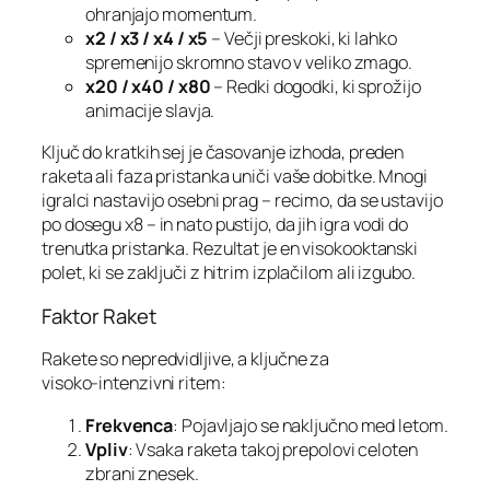
ohranjajo momentum.
x2 / x3 / x4 / x5
– Večji preskoki, ki lahko
spremenijo skromno stavo v veliko zmago.
x20 / x40 / x80
– Redki dogodki, ki sprožijo
animacije slavja.
Ključ do kratkih sej je časovanje izhoda, preden
raketa ali faza pristanka uniči vaše dobitke. Mnogi
igralci nastavijo osebni prag – recimo, da se ustavijo
po dosegu x8 – in nato pustijo, da jih igra vodi do
trenutka pristanka. Rezultat je en visokooktanski
polet, ki se zaključi z hitrim izplačilom ali izgubo.
Faktor Raket
Rakete so nepredvidljive, a ključne za
visoko‑intenzivni ritem:
Frekvenca
: Pojavljajo se naključno med letom.
Vpliv
: Vsaka raketa takoj prepolovi celoten
zbrani znesek.